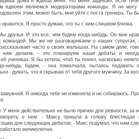
 сидишь дома и ждешь меня. Но меня задевает, если теб
м вдвоем являемся модераторами команды. Я не могу 
едоволен этим, может быть, мне уйти с поста тренера. Ты бы
то нравится. Я просто думаю, что ты с ним слишком близка.
 друзья. И это все, чем будем когда-нибудь. Он мне нрав
с командой. Мы же не разговариваем о наших супругах,
рассказывает часто о своих малышах. На самом деле, гово
с ним делаем, - это планируем наши дебаты и иногд
 об учениках. Я бы хотела, чтоб ты понял, насколько нелеп
да-нибудь будем, - она помолчала, пытаясь подавить з
но - думать, что я скрываю от тебя другого мужчину. За к
амужней. Я никогда тебе не изменяла и не собираюсь. Про
я.
у. У меня действительно не было причин для ревности, за 
говорить о нем: - Максу пришла в голову блестящая 
тацию для следующих дебатов; - Макс подумал, что нам сле
сработало великолепно.