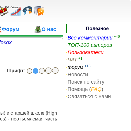
Полезное
Форум
О нас
+46
Все комментарии
doxox
ТОП-100 авторов
Пользователи
+1
ЧАТ
+13
Форум
Шрифт:
Новости
Поиск по сайту
Помощь (
FAQ
)
Связаться с нами
сы) и старшей школе (High
ties) - неотъемлемая часть