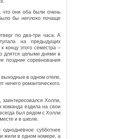
х.
, что они оба были очень
 было бы неплохо почаще
верг по два-три часа. А
тупала на предыдущих
к концу этого семестра –
но длятся целыми днями в
ее поздние соревнования
.
ь выходные в одном отеле,
ет ничего романтического.
, заинтересовался Холли,
х команда ездила на свои
всегда был рядом с Холли
месте и в школе.
я однодневное субботнее
ки жили в одном номере, а