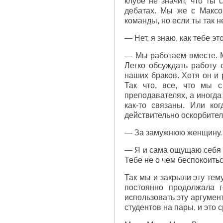
клубе не значит, что ты
дебатах. Мы же с Максо
команды, но если ты так н
— Нет, я знаю, как тебе э
— Мы работаем вместе. Мы
Легко обсуждать работу 
наших браков. Хотя он и 
Так что, все, что мы 
преподавателях, а иногда
как-то связаны. Или ког
действительно оскорбитель
— За замужнюю женщину.
— Я и сама ощущаю себя з
Тебе не о чем беспокоитьс
Так мы и закрыли эту тем
постоянно продолжала 
использовать эту аргумен
студентов на пары, и это 