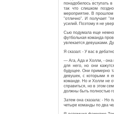
понадобилось вступать в
так что слишком поздно
мероприятие. В прошлом г
"отлично". И получает "п
усилий. Поэтому я не увер
Сью подумала еще немного
футбольная команда прове
увлекается девушками. Ду
Я сказал: - У вас в дебатн
— Ага, Ада и Холли, - она
для него, но они кажутс
будущее. Они примерно та
девушек, с которыми я е
команде. Но и Холли не о
справиться, но в этом се
должны быть полностью го
Затем она сказала: - Но п
четыре команды по два че
Я вспомнил фамилию Тома