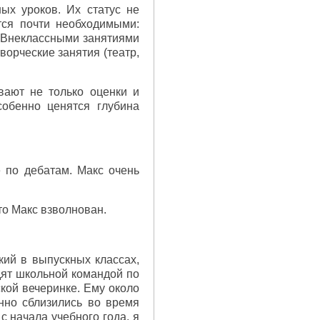
ых уроков. Их статус не
тся почти необходимыми:
. Внеклассными занятиями
ворческие занятия (театр,
вают не только оценки и
собенно ценятся глубина
е по дебатам. Макс очень
то Макс взволнован.
ий в выпускных классах,
дят школьной командой по
кой вечеринке. Ему около
нно сблизились во время
с начала учебного года, я