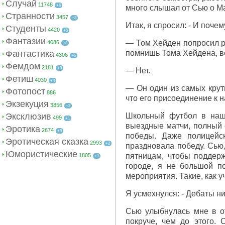
Случай
11748
+6
много слышал от Сью о Ма
Странности
3457
+3
Итак, я спросил: - И поче
Студенты
4420
+5
Фантазии
— Том Хейден попросил р
4086
+3
Фантастика
помнишь Тома Хейдена, в
4306
+6
Фемдом
2181
+3
— Нет.
Фетиш
4030
+4
— Он один из самых круты
Фотопост
886
что его присоединение к 
Экзекуция
3856
+2
Эксклюзив
Школьный футбол в наш
499
+1
выездные матчи, полный 
Эротика
2674
+9
победы. Даже полицейс
Эротическая сказка
2993
+2
праздновала победу. Сью
Юмористические
пятницам, чтобы поддерж
1805
+1
городе, я не большой п
мероприятия. Такие, как 
Я усмехнулся: - Дебаты н
Сью улыбнулась мне в от
покруче, чем до этого.