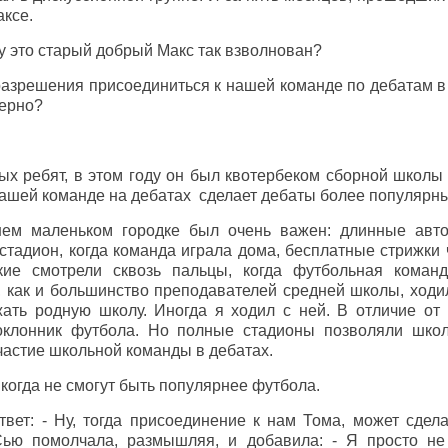
ксе.
му это старый добрый Макс так взволнован?
азрешения присоединиться к нашей команде по дебатам в
ерно?
х ребят, в этом году он был квотербеком сборной школы п
нашей команде на дебатах сделает дебаты более популярн
ем маленьком городке был очень важен: длинные авт
стадион, когда команда играла дома, бесплатные стрижки
кие смотрели сквозь пальцы, когда футбольная коман
, как и большинство преподавателей средней школы, ход
ать родную школу. Иногда я ходил с ней. В отличие от
оклонник футбола. Но полные стадионы позволяли шко
участие школьной команды в дебатах.
икогда не смогут быть популярнее футбола.
вет: - Ну, тогда присоединение к нам Тома, может сдел
 Сью помолчала, размышляя, и добавила: - Я просто не