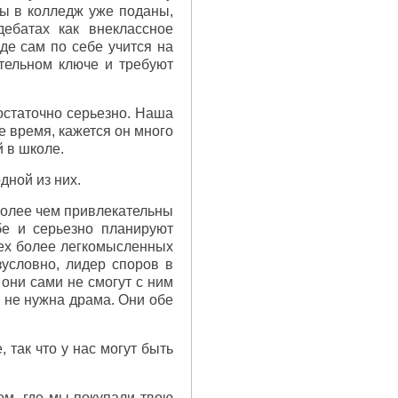
ты в колледж уже поданы,
ебатах как внеклассное
де сам по себе учится на
ательном ключе и требуют
остаточно серьезно. Наша
е время, кажется он много
 в школе.
дной из них.
 более чем привлекательны
бе и серьезно планируют
тех более легкомысленных
зусловно, лидер споров в
 они сами не смогут с ним
м не нужна драма. Они обе
, так что у нас могут быть
ом, где мы покупали твою