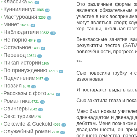
Классика
629
+2
Это различные формы за
Куннилингус
является обязательным 
4565
+4
Мастурбация
участие в них восприним
3208
+3
могут являться: спорт, к
Минет
16209
+8
хор, танцы, школьная газе
Наблюдатели
10332
+11
Не порно
Внеклассные занятия ва
4049
+4
результаты тестов (SAT
Остальное
1403
+6
вовлечённости, прогресс и
Перевод
10541
+3
Пикап истории
***
1165
По принуждению
12713
+4
Сью повесила трубку и с
Подчинение
взволнован.
9457
+6
Поэзия
1678
+1
Я постарался выдать как м
Рассказы с фото
3767
+1
Романтика
Сью закатила глаза и пока
6721
+5
Свингеры
2642
+1
Макс был новым учителем
Секс туризм
одиннадцатом и двенадца
875
Сексwife & Cuckold
дебатам. Меня познакоми
4088
+4
двадцати шести, он при
Служебный роман
2778
+4
осеннего семестра, работ