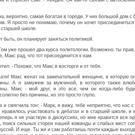
на, вероятно, самая богатая в городе. У них большой дом с
м. Я просто не понимаю, почему он хочет присоединиться 
 старшей школе.
т быть, он планирует заняться политикой.
Том уже прошел два курса политологии. Возможно, ты прав,
, Макс рад, что тот присоединится к нам.
ил: - Похоже, что Макс в восторге и от тебя.
рати! Макс женат на замечательной женщине, в которую о
ины. А я замужем за мужчиной, в которого также влю
ны. Макс - мой друг, и это все, чем он когда-либо бу
солютно без причины, но это просто глупо.
 и смягчила тон: - Марк, я вижу, тебе неприятно, что нас
 нравилось участвовать в дебатах и в старшей школе, и 
теперь я не участвую в дискуссиях, но мне нравится вся о
й, поиск сильных сторон нашей команды и слабых мест со
куссий. И еще. Ты же и сам работаешь почти каждые выходн