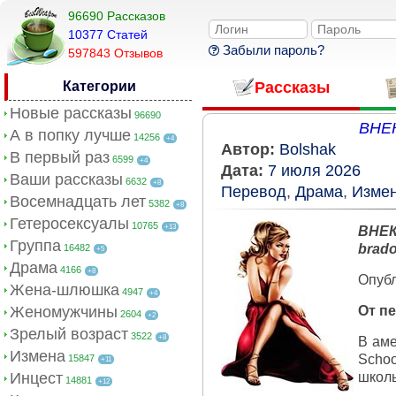
96690 Рассказов
10377 Cтатей
Забыли пароль?
597843 Отзывов
Категории
Рассказы
Новые рассказы
96690
ВНЕК
А в попку лучше
14256
+4
Автор:
Bolshak
В первый раз
6599
+4
Дата:
7 июля 2026
Ваши рассказы
6632
+8
Перевод
,
Драма
,
Изме
Восемнадцать лет
5382
+8
Гетеросексуалы
10765
+13
ВНЕ
Группа
brad
16482
+5
Драма
4166
+8
Опубл
Жена-шлюшка
4947
+4
Женомужчины
От п
2604
+2
Зрелый возраст
3522
+8
В аме
Измена
Schoo
15847
+11
Инцест
школь
14881
+12