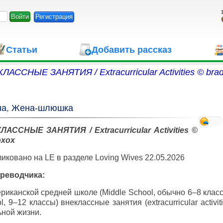
Регистрация
Статьи
Добавить рассказ
ЛАССНЫЕ ЗАНЯТИЯ / Extracurricular Activities © bra
на
,
Жена-шлюшка
КЛАССНЫЕ
ЗАНЯТИЯ
/ Extracurricular Activities ©
oxox
иковано на LE в разделе Loving Wives 22.05.2026
ереводчика:
риканской средней школе (Middle School, обычно 6–8 клас
l, 9–12 классы) внеклассные занятия (extracurricular activi
ной жизни.