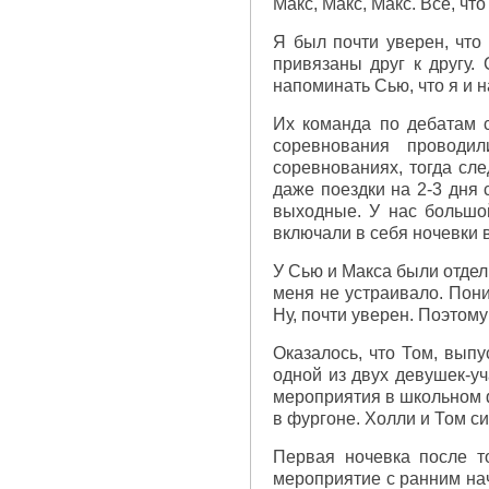
Макс, Макс, Макс. Все, чт
Я был почти уверен, что
привязаны друг к другу
напоминать Сью, что я и 
Их команда по дебатам с
соревнования проводи
соревнованиях, тогда сле
даже поездки на 2-3 дня
выходные. У нас большо
включали в себя ночевки в
У Сью и Макса были отдел
меня не устраивало. Пони
Ну, почти уверен. Поэтом
Оказалось, что Том, выпу
одной из двух девушек-у
мероприятия в школьном ф
в фургоне. Холли и Том си
Первая ночевка после т
мероприятие с ранним нач