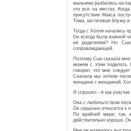
мальчики разбились на па
что все на местах. Когд
присутствии Макса посту
Тома, застегивая блузку, 
Тогда с Холли начались п
Он всегда была важной ча
ее родителям? Но Сью
сопровождающей.
Поэтому Сью сказала мне: 
можем с этим поделать. 
говорит, что мне следуе
Сначала мы хотели погов
женщине с женщиной. Холл
Я спросил: - А как участи
Она с любопытством посмо
Он серьезно относится к 
По крайней мере, так, 
действительно хорошо. Он
Мне не нравилось выслуши