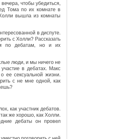
 вечера, чтобы убедиться,
ед Тома по их комнате в
 Холли вышла из комнаты
интересованной в диспуте.
орить с Холли? Рассказать
м по дебатам, но и их
ослые люди, и мы ничего не
 участие в дебатах. Макс
 о ее сексуальной жизни.
рить с не мне одной, как
аешь?
ох, как участник дебатов.
так же хорошо, как Холли.
едние дебаты он провел
 уместно поговорить с ней