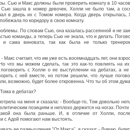
ры. Сью и Макс должны были проверить комнату в 10 часов
а Сью зашла в номер девочек, Холли не было там, а сос
чал в дверь их с Томом номера. Когда дверь открылась,
и побежала по коридору в свою комнату.
роблемы. По словам Сью, она казалась рассеянной и не за
стью команды, а теперь Сью не знала, что и делать. Погов
 и сама виновата, так как была не только тренеро
- Макс считает, что им уже есть восемнадцать лет, они взр
Но что мы можем сделать, так это как-то повлиять на их
т поговорить с Холли о ее выступлении на дебатах, а не
орить с ней вместе, но потом решили, что лучше погово
и, возможно, будет более откровенна. Что ты об этом дум
е Тома в дебатах?
трела на меня и сказала: - Вообще-то, Том довольно непл
политическим позициям и неплохо держится на ногах. Почти 
какой она была раньше. И, в отличие от Холли, посл
и с Адой помогают нам выстоять.
вать ее размышления "От Макса", я сказал: - Думаю, будет