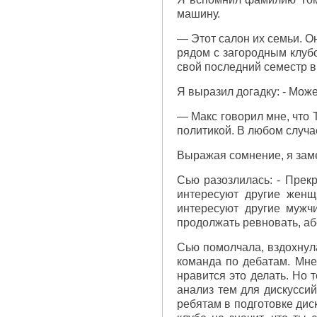
машину.
— Этот салон их семьи. О
рядом с загородным клубо
свой последний семестр в
Я выразил догадку: - Може
— Макс говорил мне, что 
политикой. В любом случае
Выражая сомнение, я замет
Сью разозлилась: - Прек
интересуют другие женщ
интересуют другие мужчи
продолжать ревновать, аб
Сью помолчала, вздохнула
команда по дебатам. Мне
нравится это делать. Но 
анализ тем для дискусси
ребятам в подготовке дис