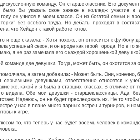
 дискуссионную команду. Он старшеклассник. Его докумен
 было бы указать свое заявке в колледж участие в д
оду он учился в моем классе. Он из богатой семьи и вро
ятерки" без особого труда. Но дебаты проходят в состяз
ена, что Хейден к такой работе готов.
 и еще сказала: - Хотя похоже, он относится к футболу д
ла успешный сезон, и он вроде как герой города. Но в то ж
маю, я не раз замечала его с каждой хорошенькой девушкой
ой команде две девушки. Тогда, может быть, он охотится за о
 помолчала, а затем добавила: - Может быть. Они, конечно,
я серьезными девушками, ответственно относятся к уче
кие же, какой и я была в старших классах. В отличие от 
го видела. Обе мои девушки - старшеклассницы. Ада, бе
тстает. Надеюсь, он не будет преследовать их. Не то чтобы
местре у нас в плане много парных встреч и турниров, и на
товы к игре.
люсом то, что теперь у нас будет восемь человек в команде
ловека.
 и спросил Сью: - Хейден. Он как-то связан с автосалон