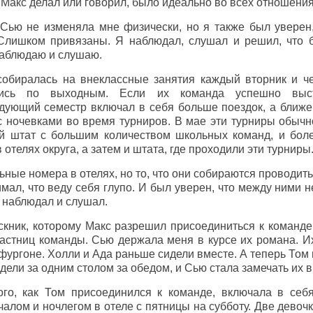
о Макс делал или говорил, было идеально во всех отношения
 Сью не изменяла мне физически, но я также был уверен
. Слишком привязаны. Я наблюдал, слушал и решил, что
наблюдаю и слушаю.
обиралась на внеклассные занятия каждый вторник и чет
лись по выходным. Если их команда успешно выс
дующий семестр включал в себя больше поездок, а ближе 
 с ночевками во время турниров. В мае эти турниры обыч
й штат с большим количеством школьных команд, и бол
 отелях округа, а затем и штата, где проходили эти турниры
ьные номера в отелях, но то, что они собираются проводит
мал, что веду себя глупо. И был уверен, что между ними н
у наблюдал и слушал.
скник, которому Макс разрешил присоединиться к команде
частниц команды. Сью держала меня в курсе их романа. И
ургоне. Холли и Ада раньше сидели вместе. А теперь Том 
дели за одним столом за обедом, и Сью стала замечать их в
ого, как Том присоединился к команде, включала в себ
алом и ночлегом в отеле с пятницы на субботу. Две девоч