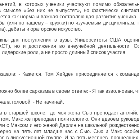
нятий, в которых ученики участвуют помимо обязательн
в смысле «без них не выпустят», но фактически считаю
ается как норма и важная составляющая развития ученика
лубы (или по нашему – кружки) по изучаемым дисциплинам, т
та), дебаты и ораторское искусство.
жны для поступления в вузы. Университеты США оцени
/ACT), но и достижения во внеучебной деятельности. О
 лидерские роли, а не просто длинный список участия.
казала: - Кажется, Том Хейден присоединяется к команд
ожно более сарказма в своем ответе: - Я так взволнован, ч
чала головой: - Не начинай.
 в старшей школе, где моя жена Сью преподает английск
том. Макс же преподает политологию. Они вдвоем руково
ли с Максом и его женой Дарлин на школьной рождественс
мерно на пять лет младше нас с Сью. Сью и Макс особе
ая в дискуссионной группе. И за пять месяцев, прошедших 