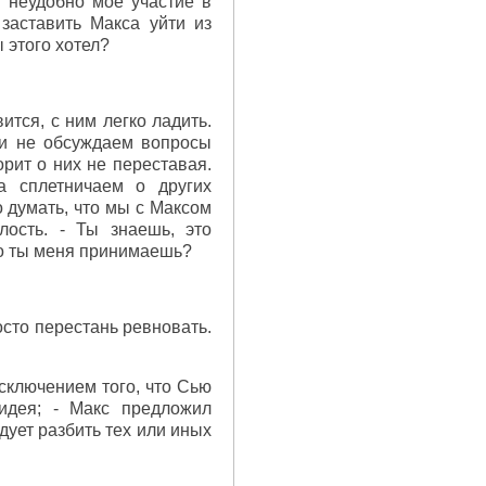
е неудобно мое участие в
заставить Макса уйти из
 этого хотел?
ится, с ним легко ладить.
 и не обсуждаем вопросы
рит о них не переставая.
а сплетничаем о других
о думать, что мы с Максом
лость. - Ты знаешь, это
ого ты меня принимаешь?
сто перестань ревновать.
исключением того, что Сью
идея; - Макс предложил
дует разбить тех или иных