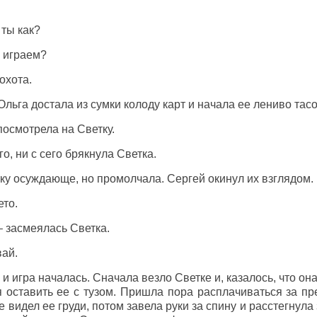
ты как?
о играем?
охота.
Ольга достала из сумки колоду карт и начала ее лениво тасо
посмотрела на Светку.
го, ни с сего брякнула Светка.
ку осуждающе, но промолчала. Сергей окинул их взглядом.
ето.
 – засмеялась Светка.
вай.
и игра началась. Сначала везло Светке и, казалось, что он
 оставить ее с тузом. Пришла пора расплачиваться за пр
 видел ее груди, потом завела руки за спину и расстегнула