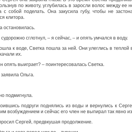
скользнув по животу, углубилась в заросли волос между ее н
а с собой поделать. Она закусила губу, чтобы не застона
ся клитора.
ка остановилась.
судорожно сглотнул, – я сейчас, – и опять умчался в воду.
ошла к воде, Светка пошла за ней. Они улеглись в теплой 
ачали их.
он опять выиграет? – поинтересовалась Светка.
 заявила Ольга.
рно подмигнула.
оившись подруги поднялись из воды и вернулись к Серге
оим возбуждением и сейчас его член не выпирал так явно из
спросил Сергей, предвкушая продолжение.