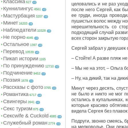
Классика
627
+1
целовались и не раз уход
Куннилингус
после него Сергей, как бы
4561
+2
Мастурбация
ее груди, иногда проводи
3207
+5
пушистых волос между ног
Минет
16203
+8
нерешительность со сто
Наблюдатели
10328
+9
подходящий случай развит
Не порно
всех сторон закрытую гор
4045
+6
Остальное
1397
+3
Сергей забрал у девушек с
Перевод
10539
+5
Пикап истории
– Стойте! А разве пляж н
1165
По принуждению
12710
+2
– Мы не на этот, – Ольга 
Подчинение
9453
+7
– Ну, на дикий, так на ди
Поэзия
1678
+1
Рассказы с фото
Минут через десять, спус
3765
+1
Романтика
не было и никто не мог п
6717
+4
остались в купальниках, 
Свингеры
2641
+1
которые красиво обтягив
Секс туризм
875
+1
видела Сергея без плавок 
Сексwife & Cuckold
4085
+4
Подруги, звонко смеясь, 
Служебный роман
2774
+1
на мелководье. Они лежа