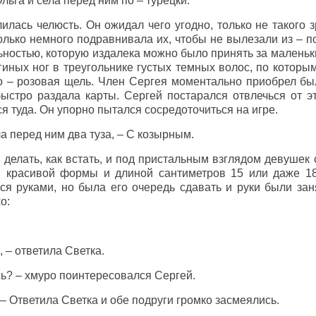
ьга и села перед ним по – турецки.
илась челюсть. Он ожидал чего угодно, только не такого 
олько немного подравнивала их, чтобы не вылезали из – п
ьностью, которую издалека можно было принять за маленьк
иных ног в треугольнике густых темных волос, по которы
 – розовая щель. Член Сергея моментально приобрел был
быстро раздала карты. Сергей постарался отвлечься от эт
я туда. Он упорно пытался сосредоточиться на игре.
ла перед ним два туза, – С козырным.
 делать, как встать, и под пристальным взглядом девушек 
, красивой формы и длиной сантиметров 15 или даже 18
ся руками, но была его очередь сдавать и руки были зан
о:
, – ответила Светка.
сь? – хмуро поинтересовался Сергей.
 Ответила Светка и обе подруги громко засмеялись.