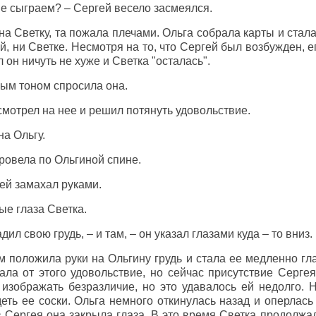
ие сыграем? – Сергей весело засмеялся.
а Светку, та пожала плечами. Ольга собрала карты и стала 
й, ни Светке. Несмотря на то, что Сергей был возбужден,
л он ничуть не хуже и Светка "осталась".
вым тоном спросила она.
мотрел на нее и решил потянуть удовольствие.
на Ольгу.
провела по Ольгиной спине.
гей замахал руками.
ые глаза Светка.
адил свою грудь, – и там, – он указал глазами куда – то вниз.
 положила руки на Ольгину грудь и стала ее медленно гла
ала от этого удовольствие, но сейчас присутствие Сергея
изображать безразличие, но это удавалось ей недолго.
еть ее соски. Ольга немного откинулась назад и оперлась
 Сергея она закрыла глаза. В это время Светка продолжал