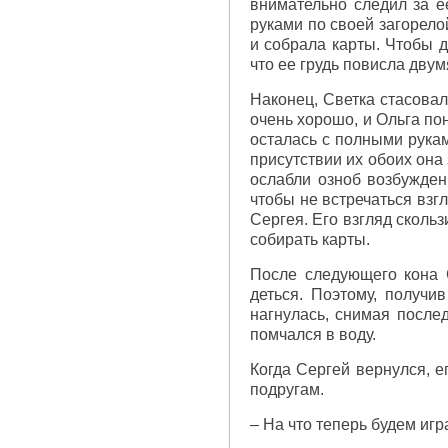
внимательно следил за е
руками по своей загорело
и собрала карты. Чтобы д
что ее грудь повисла дву
Наконец, Светка стасовал
очень хорошо, и Ольга по
осталась с полными рукам
присутствии их обоих она 
ослабли озноб возбуждени
чтобы не встречаться взг
Сергея. Его взгляд скольз
собирать карты.
После следующего кона С
деться. Поэтому, получи
нагнулась, снимая после
помчался в воду.
Когда Сергей вернулся, е
подругам.
– На что теперь будем игр