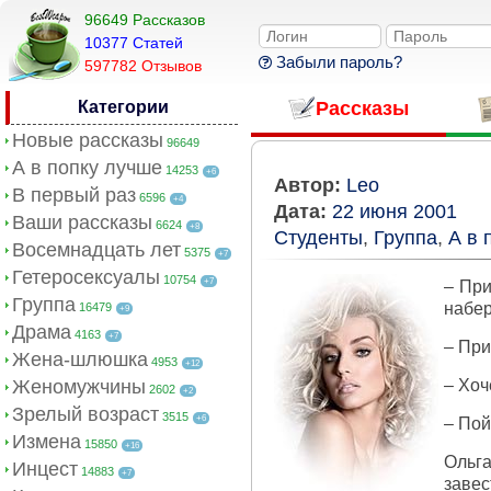
96649 Рассказов
10377 Cтатей
Забыли пароль?
597782 Отзывов
Категории
Рассказы
Новые рассказы
96649
А в попку лучше
14253
+6
Автор:
Leo
В первый раз
6596
+4
Дата:
22 июня 2001
Ваши рассказы
6624
+8
Студенты
,
Группа
,
А в 
Восемнадцать лет
5375
+7
Гетеросексуалы
10754
+7
– При
Группа
набе
16479
+9
Драма
4163
+7
– При
Жена-шлюшка
4953
+12
Женомужчины
– Хоч
2602
+2
Зрелый возраст
3515
+6
– Пой
Измена
15850
+16
Ольга
Инцест
14883
+7
завес