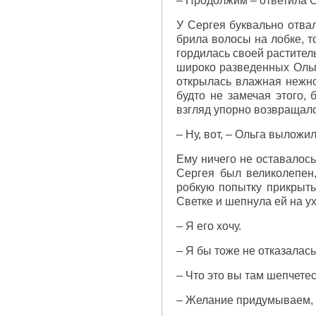
– Продолжим – ответила Ол
У Сергея буквально отвал
брила волосы на лобке, т
гордилась своей растител
широко разведенных Ольг
открылась влажная нежно
будто не замечая этого, 
взгляд упорно возвращалс
– Ну, вот, – Ольга выложи
Ему ничего не оставалось
Сергея был великолепен
робкую попытку прикрыть
Светке и шепнула ей на ух
– Я его хочу.
– Я бы тоже не отказалась
– Что это вы там шепчете
– Желание придумываем, –