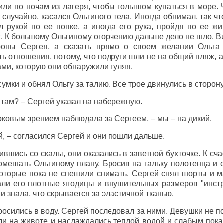
или по ночам из лагеря, чтобы голышом купаться в море. 
 случайно, касался Ольгиного тела. Иногда обнимал, так чт
л рукой по ее попке, а иногда его рука, пройдя по ее жи
. К большому Ольгиному огорчению дальше дело не шло. В
роны Сергея, а сказать прямо о своем желании Ольга
ь отношения, потому, что подруги шли не на общий пляж, а
ами, которую они обнаружили гуляя.
умки и обнял Ольгу за талию. Все трое двинулись в сторон
е там? – Сергей указал на набережную.
боковым зрением наблюдала за Сергеем, – мы – на дикий.
кий, – согласился Сергей и они пошли дальше.
тившись со скалы, они оказались в заветной бухточке. К сч
омешать Ольгиному плану. Бросив на гальку полотенца и с
которые пока не спешили снимать. Сергей снял шорты и ма
али его плотные ягодицы и внушительных размеров "инстр
и знала, что скрывается за эластичной тканью.
бросились в воду. Сергей последовал за ними. Девушки не п
ли на животе и наслаждались теплой водой и слабым пок