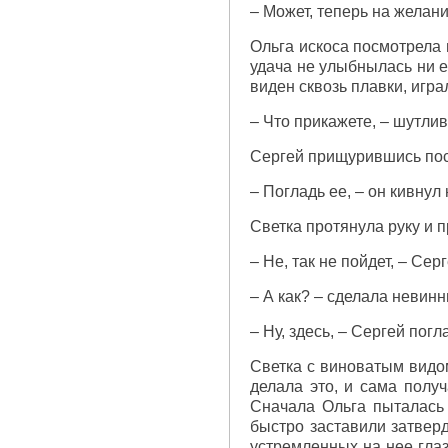
– Может, теперь на желан
Ольга искоса посмотрела н
удача не улыбнылась ни е
виден сквозь плавки, игра
– Что прикажете, – шутли
Сергей прищурившись пос
– Погладь ее, – он кивнул 
Светка протянула руку и 
– Не, так не пойдет, – Сер
– А как? – сделала невинн
– Ну, здесь, – Сергей погл
Светка с виноватым видом
делала это, и сама получ
Сначала Ольга пыталась 
быстро заставили затверд
устремленных на нее глаз