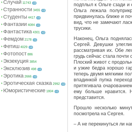
Случай
11743
+9
подплыл к Ольге сзади и 
Странности
Ольга лежала полуприкр
3455
+3
Студенты
придвинулась ближе и поч
4417
+4
вид, что не замечают лас
Фантазии
4084
+1
трусики.
Фантастика
4301
+2
Фемдом
Наконец, Ольга поднялас
2178
+1
Сергей. Девушки улегли
Фетиш
4029
+4
рассматривая их. Обе ле
Фотопост
886
грудь сейчас стала почти 
Экзекуция
Плоский живот с продоль
3854
Эксклюзив
и узкие бедра хорошо га
498
+1
теперь двумя мягкими по
Эротика
2666
+3
впадинкой пупка перехо
Эротическая сказка
2992
+2
притягивала очарованием 
Юмористические
ему больше нравится. Н
1804
+1
представится.
Прошло несколько минут
посмотрела на Сергея.
– А не перекинуться ли н