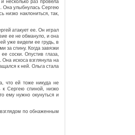
 и несколько раз провела
я. Она улыбнулась Сергею
ь низко наклониться, так,
ргей атакует ее. Он играл
вие ее не обмануло, и она
ей уже видели ее грудь, в
и за спину. Когда завязки
ее соски. Опустив глаза,
. Она искоса взглянула на
ащался к ней. Ольга стала
, что ей тоже никуда не
ь к Сергею спиной, низко
то ему нужно окунуться и
л взглядом по обнаженным