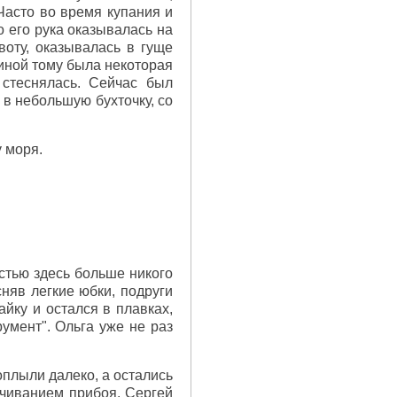
Часто во время купания и
о его рука оказывалась на
воту, оказывалась в гуще
иной тому была некоторая
 стеснялась. Сейчас был
 в небольшую бухточку, со
у моря.
астью здесь больше никого
няв легкие юбки, подруги
йку и остался в плавках,
умент". Ольга уже не раз
оплыли далеко, а остались
ачиванием прибоя. Сергей