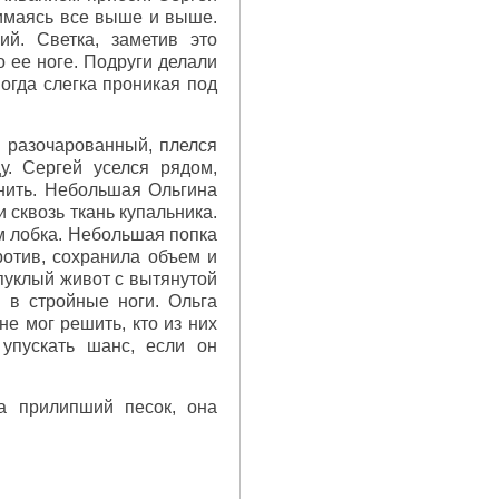
нимаясь все выше и выше.
ий. Светка, заметив это
о ее ноге. Подруги делали
ногда слегка проникая под
о разочарованный, плелся
у. Сергей уселся рядом,
нить. Небольшая Ольгина
 сквозь ткань купальника.
м лобка. Небольшая попка
ротив, сохранила объем и
пуклый живот с вытянутой
 в стройные ноги. Ольга
е мог решить, кто из них
 упускать шанс, если он
та прилипший песок, она