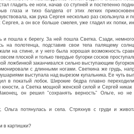
стал гладить ее ноги, начав со ступней и постепенно под
ыв глаза и тихо балдела от этих легких прикосновен
увствовала, как рука Сергея несколько раз скользнула и п
к Сергея, а он все больше смелея, уже гладил их попки, и
ь и пошла к берегу. За ней пошла Светка. Сзади, немног
сь на полотенца, подставив свои тела палящему солнц
жали на спине, и у него была хорошая возможность срав
совсем плоской и только твердые бугорки сосков проступали
ной ложбинкой заканчивался сильно выступающим бугорко
рмонировали с длинными ногами. Светкина же грудь, нап
лушариями выступала над вырезом купальника. Ее чуть вы
дил в покатый лобок. Широкие бедра плавно переходили
юности, а Светка мощной женской силой и Сергей никак н
аконец, он решил "сохранять верность" Ольге, но не
, Ольга потянулась и села. Стряхнув с груди и живо
ам в картишки?