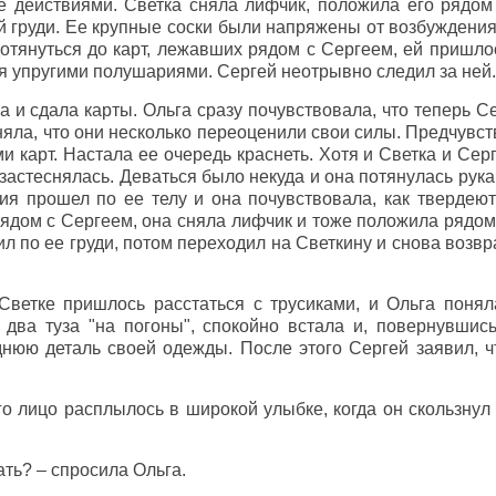
е действиями. Светка сняла лифчик, положила его рядом
й груди. Ее крупные соски были напряжены от возбуждени
отянуться до карт, лежавших рядом с Сергеем, ей пришлос
мя упругими полушариями. Сергей неотрывно следил за ней.
а и сдала карты. Ольга сразу почувствовала, что теперь Се
няла, что они несколько переоценили свои силы. Предчувст
и карт. Настала ее очередь краснеть. Хотя и Светка и Серг
застеснялась. Деваться было некуда и она потянулась рукам
я прошел по ее телу и она почувствовала, как твердеют 
лядом с Сергеем, она сняла лифчик и тоже положила рядом
ил по ее груди, потом переходил на Светкину и снова возвр
ветке пришлось расстаться с трусиками, и Ольга поняла
в два туза "на погоны", спокойно встала и, повернувшис
днюю деталь своей одежды. После этого Сергей заявил, ч
го лицо расплылось в широкой улыбке, когда он скользну
ать? – спросила Ольга.