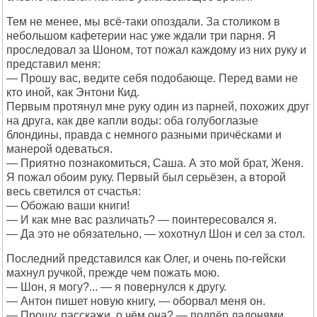
Тем не менее, мы всё-таки опоздали. За столиком в
небольшом кафетерии нас уже ждали три парня. Я
проследовал за Шоном, тот пожал каждому из них руку и
представил меня:
— Прошу вас, ведите себя подобающе. Перед вами не
кто иной, как Энтони Кид.
Первым протянул мне руку один из парней, похожих друг
на друга, как две капли воды: оба голубоглазые
блондины, правда с немного разными причёсками и
манерой одеваться.
— Приятно познакомиться, Саша. А это мой брат, Женя.
Я пожал обоим руку. Первый был серьёзен, а второй
весь светился от счастья:
— Обожаю ваши книги!
— И как мне вас различать? — поинтересовался я.
— Да это не обязательно, — хохотнул Шон и сел за стол.
Последний представился как Олег, и очень по-гейски
махнул ручкой, прежде чем пожать мою.
— Шон, я могу?... — я повернулся к другу.
— Антон пишет новую книгу, — оборвал меня он.
— Прошу, расскажи, о чём она? — подпёр ладонями