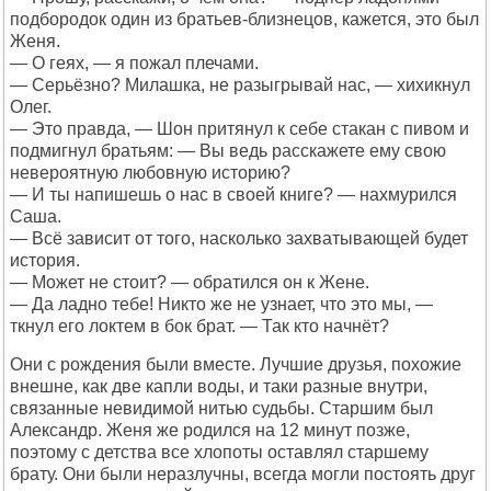
подбородок один из братьев-близнецов, кажется, это был
Женя.
— О геях, — я пожал плечами.
— Серьёзно? Милашка, не разыгрывай нас, — хихикнул
Олег.
— Это правда, — Шон притянул к себе стакан с пивом и
подмигнул братьям: — Вы ведь расскажете ему свою
невероятную любовную историю?
— И ты напишешь о нас в своей книге? — нахмурился
Саша.
— Всё зависит от того, насколько захватывающей будет
история.
— Может не стоит? — обратился он к Жене.
— Да ладно тебе! Никто же не узнает, что это мы, —
ткнул его локтем в бок брат. — Так кто начнёт?
Они с рождения были вместе. Лучшие друзья, похожие
внешне, как две капли воды, и таки разные внутри,
связанные невидимой нитью судьбы. Старшим был
Александр. Женя же родился на 12 минут позже,
поэтому с детства все хлопоты оставлял старшему
брату. Они были неразлучны, всегда могли постоять друг