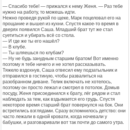
— Спасибо тебе! — прижался к нему Женя. — Раз тебе
нужно на работу, то можешь идти.
Нежно проведя рукой по щеке, Марк поцеловал его на
прощание и вышел из кухни. Спустя какое-то время в
дверях появился Саша. Младший брат тут же стал
суетиться и убирать всё со стола.
— И где же ты его нашёл?
— В клубе.
— Ты шляешься по клубам?
— Ну не будь занудным старшим братом! Вот именно
поэтому я тебе ничего и не хотел рассказывать.
Тяжело вздохнув, Саша отвесил ему подзатыльник и
отправился в гостиную, чтобы развалиться на
разобранном диване. Телик включать не хотелось,
поэтому он просто лежал и смотрел в потолок. Домыв
посуду, Женя присоединился к брату, лёг рядом и стал
наблюдать за тем, как вздымается его грудь. Спустя
некоторое время старший брат повернулся на бок. Они
встретились взглядами. Сразу вспомнилось детство: они
часто лежали в одной кровати, когда ночевали у
бабушки, и разговаривали вот так почти до самого утра.