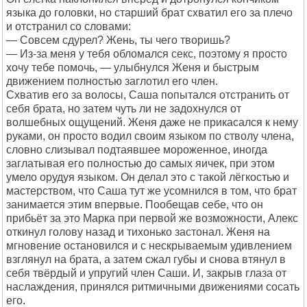
языка до головки, но старший брат схватил его за плечо
и отстранил со словами:
— Совсем сдурел? Жень, ты чего творишь?
— Из-за меня у тебя обломался секс, поэтому я просто
хочу тебе помочь, — улыбнулся Женя и быстрым
движением полностью заглотил его член.
Схватив его за волосы, Саша попытался отстранить от
себя брата, но затем чуть ли не задохнулся от
волшебных ощущений. Женя даже не прикасался к нему
руками, он просто водил своим языком по стволу члена,
словно слизывал подтаявшее мороженное, иногда
заглатывая его полностью до самых яичек, при этом
умело орудуя языком. Он делал это с такой лёгкостью и
мастерством, что Саша тут же усомнился в том, что брат
занимается этим впервые. Пообещав себе, что он
прибьёт за это Марка при первой же возможности, Алекс
откинул голову назад и тихонько застонал. Женя на
мгновение остановился и с нескрываемым удивлением
взглянул на брата, а затем сжал губы и снова втянул в
себя твёрдый и упругий член Саши. И, закрыв глаза от
наслаждения, принялся ритмичными движениями сосать
его.