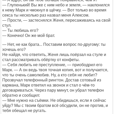
— Глупенький! Вы же с ним небо и земля, — наклонился
к нему Марк и чмокнул в щёчку. — Вот только во время
секса ты несколько раз назвал меня Алексом.
— Прости, — застеснялся Женя, пересаживаясь на свой
стул.
— Ты любишь его?
— Конечно! Он же мой брат.
— Нет, не как брата... Поставим вопрос по-другому: ты
хочешь его?
Не найдя, что ответить, Женя лишь поёрзал на стуле и
стал рассматривать обёртку от конфеты.
— Себя любить не преступление, — приободрил его
Марк. — А он ведь твоя точная копия, вот и получается,
что ты очень самолюбив. Ну, а кто себя не любит?
Прозвучал телефонный рингтон. Достав сотовый из
кармана, Марк ответил на звонок и стал о чём-то
договариваться. Через пару минут, он убрал телефон
обратно и сообщил:
— Мне нужно на съёмки. Не обидишься, если я сейчас
уйду? Мы с твоим братом всё обсудили, он не против, и
тебя обещал не ругать.