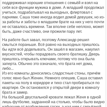
поддерживал хорошие отношения с семьёй и взял на
себя все функции мужика в доме. А младший продолжал
учиться, подрабатывал на выходных, флиртовал с
парнями. Саша тоже иногда водил домой девушек, но из-
за работы и заботы о младшем брате на них у него почти
не оставалось времени. Так вполне себе неплохо, может
быть, даже счастливо, они прожили пару лет.
На работе был завал, поэтому Александр решил
смыться пораньше. Всё равно на выходных пришлось
бы идти всё доделывать. Он зашёл в магазин, накупил
вкусностей, чтобы порадовать своего братишку. Дверь
пришлось открывать ключами, потому что она была
заперта. Обычно это означало, что брата нет дома,
либо...
Из его комнаты доносились сладостные стоны, причём
голос явно был Женин. Немного опешив, Саша оставил
пакеты на полу в коридоре и тихо стал пробираться по
квартире. Он остановился у открытой двери в комнату
брата и замер.
На большой двуспальной кровати лежал Женя в одной
лишь футболке, задранной на столько, чтобы было видно
набухшие от возбуждения соски, а над ним с серьёзной