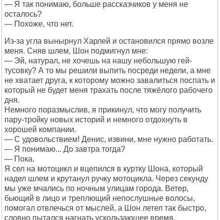
— Я так понимаю, больше рассказчиков у меня не
осталось?
— Похоже, что нет.
Из-за угла вынырнул Харлей и остановился прямо возле
меня. Сняв шлем, Шон подмигнул мне:
— Эй, натурал, не хочешь на нашу небольшую гей-
тусовку? А то мы решили выпить посреди недели, а мне
не хватает друга, к которому можно завалиться поспать и
который не будет меня трахать после тяжёлого рабочего
дня.
Немного поразмыслив, я прикинул, что могу получить
пару-тройку новых историй и немного отдохнуть в
хорошей компании.
— С удовольствием! Денис, извини, мне нужно работать.
— Я понимаю... До завтра тогда?
— Пока.
Я сел на мотоцикл и вцепился в куртку Шона, который
надел шлем и крутанул ручку мотоцикла. Через секунду
мы уже мчались по ночным улицам города. Ветер,
бьющий в лицо и треплющий непослушные волосы,
помогал отвлечься от мыслей, а Шон летел так быстро,
словно пытался нагнать ускользающее время.