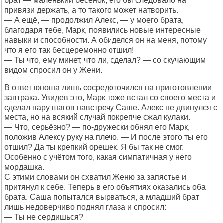
брат — маленький бесёнок, его бы следовало на
привязи держать, а то такого может натворить.
— А ещё, — продолжил Алекс, — у моего брата,
благодаря тебе, Марк, появились новые интересные
навыки и способности. А обиделся он на меня, потому
что я его так бесцеремонно отшил!
— Ты что, ему минет, что ли, сделал? — со скучающим
видом спросил он у Жени.
В ответ юноша лишь сосредоточился на приготовлении
завтрака. Увидев это, Марк тоже встал со своего места и
сделал пару шагов навстречу Саше. Алекс не двинулся с
места, но на всякий случай покрепче сжал кулаки.
— Что, серьёзно? — по-дружески обнял его Марк,
положив Алексу руку на плечо. — И после этого ты его
отшил? Да ты крепкий орешек. Я бы так не смог.
Особенно с учётом того, какая симпатичная у него
мордашка.
С этими словами он схватил Женю за запястье и
притянул к себе. Теперь в его объятиях оказались оба
брата. Саша попытался вырваться, а младший брат
лишь недоверчиво поднял глаза и спросил:
— Ты не сердишься?