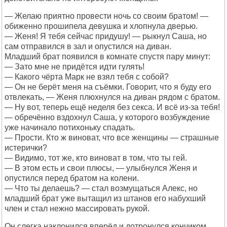
— Желаю приятно провести ночь со своим братом! —
обиженно прошипела девушка и хлопнула дверью.
— Женя! Я тебя сейчас придушу! — рыкнул Саша, но
сам отправился в зал и опустился на диван.
Младший брат появился в комнате спустя пару минут:
— Зато мне не придётся идти гулять!
— Какого чёрта Марк не взял тебя с собой?
— Он не берёт меня на съёмки. Говорит, что я буду его
отвлекать, — Женя плюхнулся на диван рядом с братом.
— Ну вот, теперь ещё неделя без секса. И всё из-за тебя!
— обречённо вздохнул Саша, у которого возбуждение
уже начинало потихоньку спадать.
— Прости. Кто ж виноват, что все женщины — страшные
истерички?
— Видимо, тот же, кто виноват в том, что ты гей.
— В этом есть и свои плюсы, — улыбнулся Женя и
опустился перед братом на колени.
— Что ты делаешь? — стал возмущаться Алекс, но
младший брат уже вытащил из штанов его набухший
член и стал нежно массировать рукой.
Он слегка наклонился вперёд и дотронулся кончиком