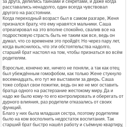
за друга, делились тайнами и секретами, и даже когда
расставались ненадолго, один всегда чувствовал
другого на расстоянии.
Когда переходный возраст был в самом разгаре, Женя
признался брату, что ему нравятся мальчики. Саша
отреагировал на это вполне спокойно, свалив все на
подростковую страсть быть не таким как все, ведь он
думал, что со временем это пройдёт. Но через пару лет,
когда выяснилось, что эти обстоятельства надолго,
старший брат настоял на том, чтобы признаться во всём
родителям.
Взрослые, конечно же, ничего не поняли, а так как отец
был убеждённым гомофобом, как только Жене стукнуло
восемнадцать, его тут же выставили за дверь. Саша
тоже собрал свои пожитки, ведь он же не мог оставить
братца одного на растерзание жестокому миру. Да и
надо же было кому-то его контролировать и оберегать от
дурного влияния, раз родители отказались от своих
функций.
Благо у них была младшая сестра, поэтому родителям
было на ком восполнить недостаток воспитания. Так
старший брат быстро нашёл работу и съёмную квартиру,