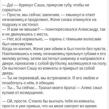
— Да! — буркнул Саша, прикусив губу, чтобы не
сорваться.
— Прости, мы сейчас закончим, — хмыкнул в ответ
незнакомец и продолжил. Женя снова откинулся на
подушку и застонал.
— Я вам не мешаю? — поинтересовался Александр, так
и не двинувшись с места.
— Нет, всё нормально, — парень с тёмными волосами
был невозмутим.
Когда он кончил, Женя уже обмяк и был почти без чувств.
Наклонившись к нему, незнакомец прильнул губами к его
милому ротику, затем застегнул ширинку и направился к
двери, прихватив с собой футболку, валявшуюся на полу.
Он вытеснил Сашу из комнаты и прикрыл за собой
дверь:
— Ты не переживай, мы встречаемся. Я его люблю и
позабочусь о нём, я обещаю.
— Ты... Ты сейчас... Трахал моего брата! — Алекс сжал
кулаки от возмущения.
— Ой, прости. Стоило бы выгнать тебя из комнаты,
просто я уже привык, что на меня смотрят во время