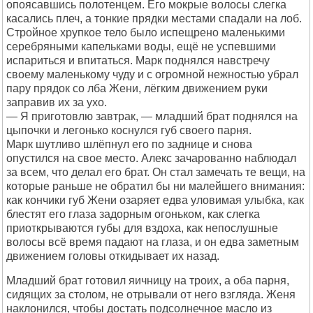
опоясавшись полотенцем. Его мокрые волосы слегка
касались плеч, а тонкие прядки местами спадали на лоб.
Стройное хрупкое тело было испещрено маленькими
серебряными капельками воды, ещё не успевшими
испариться и впитаться. Марк поднялся навстречу
своему маленькому чуду и с огромной нежностью убрал
пару прядок со лба Жени, лёгким движением руки
заправив их за ухо.
— Я приготовлю завтрак, — младший брат поднялся на
цыпочки и легонько коснулся губ своего парня.
Марк шутливо шлёпнул его по заднице и снова
опустился на свое место. Алекс зачарованно наблюдал
за всем, что делал его брат. Он стал замечать те вещи, на
которые раньше не обратил бы ни малейшего внимания:
как кончики губ Жени озаряет едва уловимая улыбка, как
блестят его глаза задорным огоньком, как слегка
приоткрываются губы для вздоха, как непослушные
волосы всё время падают на глаза, и он едва заметным
движением головы откидывает их назад.
Младший брат готовил яичницу на троих, а оба парня,
сидящих за столом, не отрывали от него взгляда. Женя
наклонился, чтобы достать подсолнечное масло из