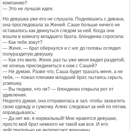
компанию?
— Это не лучшая идея.
Но девушка уже его не слушала. Поднявшись с дивана,
она проследовала за Женей. Саше больше ничего не
оставалось как двинуться следом за ней. Когда они
вошли в комнату младшего брата, блондинка спросила:
— Как тебя зовут?
— Женя, — брат обернулся и с ног до головы оглядел
полураздетую девушку.
— Как это мило. Женя, раз ты уже меня видел раздетой,
не хочешь присоединиться к нам с Сашей?
— Не думаю. Разве что, Саша будет трахать меня, а не
тебя, — пожал плечами младший брат, пытаясь скрыть
усмешку.
— Вы педики, что ли? — блондинка открыла рот от
удивления.
Недолго думая, она отправилась в зал, чтобы захватить
свою одежду и сумочку. Алекс следовал за ней по пятам,
оправдываясь:
— Да нет же, я нормальный! Мне нравятся девушки,
просто мой брат немного не такой как все. И его
действительно не интересуют женщины.