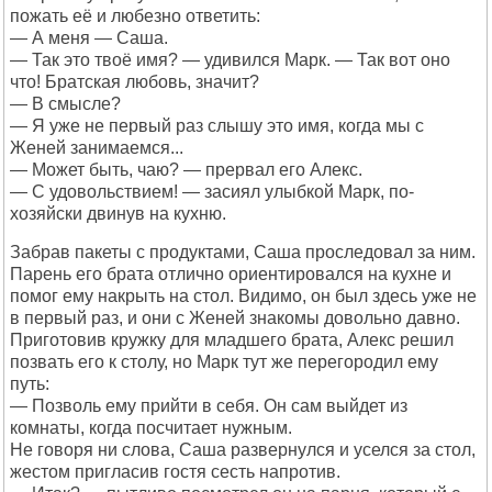
пожать её и любезно ответить:
— А меня — Саша.
— Так это твоё имя? — удивился Марк. — Так вот оно
что! Братская любовь, значит?
— В смысле?
— Я уже не первый раз слышу это имя, когда мы с
Женей занимаемся...
— Может быть, чаю? — прервал его Алекс.
— С удовольствием! — засиял улыбкой Марк, по-
хозяйски двинув на кухню.
Забрав пакеты с продуктами, Саша проследовал за ним.
Парень его брата отлично ориентировался на кухне и
помог ему накрыть на стол. Видимо, он был здесь уже не
в первый раз, и они с Женей знакомы довольно давно.
Приготовив кружку для младшего брата, Алекс решил
позвать его к столу, но Марк тут же перегородил ему
путь:
— Позволь ему прийти в себя. Он сам выйдет из
комнаты, когда посчитает нужным.
Не говоря ни слова, Саша развернулся и уселся за стол,
жестом пригласив гостя сесть напротив.