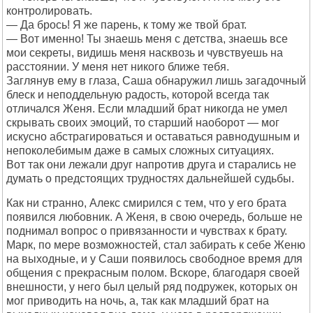
контролировать.
— Да брось! Я же парень, к тому же твой брат.
— Вот именно! Ты знаешь меня с детства, знаешь все
мои секреты, видишь меня насквозь и чувствуешь на
расстоянии. У меня нет никого ближе тебя.
Заглянув ему в глаза, Саша обнаружил лишь загадочный
блеск и неподдельную радость, которой всегда так
отличался Женя. Если младший брат никогда не умел
скрывать своих эмоций, то старший наоборот — мог
искусно абстрагироваться и оставаться равнодушным и
непоколебимым даже в самых сложных ситуациях.
Вот так они лежали друг напротив друга и старались не
думать о предстоящих трудностях дальнейшей судьбы.
Как ни странно, Алекс смирился с тем, что у его брата
появился любовник. А Женя, в свою очередь, больше не
поднимал вопрос о привязанности и чувствах к брату.
Марк, по мере возможностей, стал забирать к себе Женю
на выходные, и у Саши появилось свободное время для
общения с прекрасным полом. Вскоре, благодаря своей
внешности, у него был целый ряд подружек, которых он
мог приводить на ночь, а, так как младший брат на