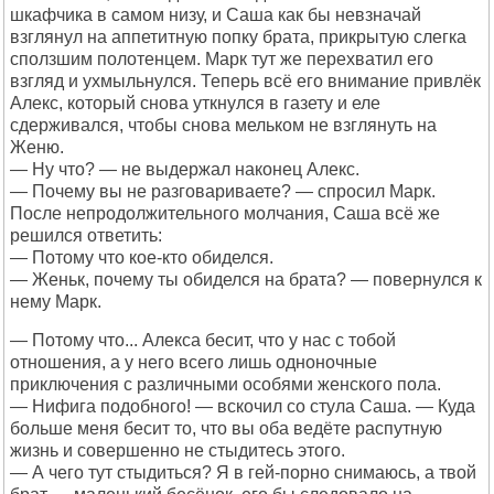
шкафчика в самом низу, и Саша как бы невзначай
взглянул на аппетитную попку брата, прикрытую слегка
сползшим полотенцем. Марк тут же перехватил его
взгляд и ухмыльнулся. Теперь всё его внимание привлёк
Алекс, который снова уткнулся в газету и еле
сдерживался, чтобы снова мельком не взглянуть на
Женю.
— Ну что? — не выдержал наконец Алекс.
— Почему вы не разговариваете? — спросил Марк.
После непродолжительного молчания, Саша всё же
решился ответить:
— Потому что кое-кто обиделся.
— Женьк, почему ты обиделся на брата? — повернулся к
нему Марк.
— Потому что... Алекса бесит, что у нас с тобой
отношения, а у него всего лишь одноночные
приключения с различными особями женского пола.
— Нифига подобного! — вскочил со стула Саша. — Куда
больше меня бесит то, что вы оба ведёте распутную
жизнь и совершенно не стыдитесь этого.
— А чего тут стыдиться? Я в гей-порно снимаюсь, а твой