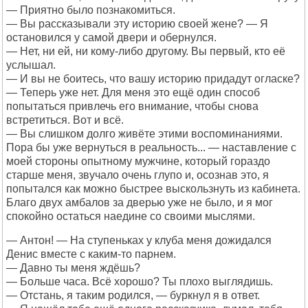
— Приятно было познакомиться.
— Вы рассказывали эту историю своей жене? — Я
остановился у самой двери и обернулся.
— Нет, ни ей, ни кому-либо другому. Вы первый, кто её
услышал.
— И вы не боитесь, что вашу историю придадут огласке?
— Теперь уже нет. Для меня это ещё один способ
попытаться привлечь его внимание, чтобы снова
встретиться. Вот и всё.
— Вы слишком долго живёте этими воспоминаниями.
Пора бы уже вернуться в реальность... — наставление с
моей стороны опытному мужчине, который гораздо
старше меня, звучало очень глупо и, осознав это, я
попытался как можно быстрее выскользнуть из кабинета.
Благо двух амбалов за дверью уже не было, и я мог
спокойно остаться наедине со своими мыслями.
— Антон! — На ступеньках у клуба меня дожидался
Денис вместе с каким-то парнем.
— Давно ты меня ждёшь?
— Больше часа. Всё хорошо? Ты плохо выглядишь.
— Отстань, я таким родился, — буркнул я в ответ.