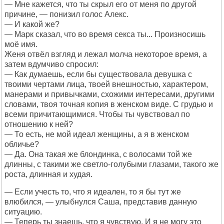
— Мне кажется, что ты скрыл его от меня по другой
причине, — понизил голос Алекс.
— И какой же?
— Марк сказал, что во время секса ты... Произносишь
моё имя.
Женя отвёл взгляд и лежал молча некоторое время, а
затем вдумчиво спросил:
— Как думаешь, если бы существовала девушка с
твоими чертами лица, твоей внешностью, характером,
манерами и привычками, схожими интересами, другими
словами, твоя точная копия в женском виде. С грудью и
всеми причитающимися. Чтобы ты чувствовал по
отношению к ней?
— То есть, не мой идеал женщины, а я в женском
обличье?
— Да. Она такая же блондинка, с волосами той же
длинны, с такими же светло-голубыми глазами, такого же
роста, длинная и худая.
— Если учесть то, что я идеален, то я бы тут же
влюбился, — улыбнулся Саша, представив данную
ситуацию.
— Теперь ты знаешь, что я чувствую. И я не могу это