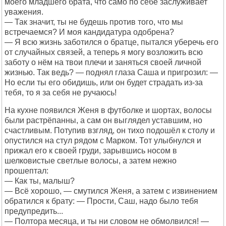
моего младшего брата, что само по себе заслуживает
уважения.
— Так значит, ты не будешь против того, что мы
встречаемся? И моя кандидатура одобрена?
— Я всю жизнь заботился о братце, пытался уберечь его
от случайных связей, а теперь я могу возложить всю
заботу о нём на твои плечи и заняться своей личной
жизнью. Так ведь? — поднял глаза Саша и пригрозил: —
Но если ты его обидишь, или он будет страдать из-за
тебя, то я за себя не ручаюсь!
На кухне появился Женя в футболке и шортах, волосы
были растрёпанны, а сам он выглядел уставшим, но
счастливым. Потупив взгляд, он тихо подошёл к столу и
опустился на стул рядом с Марком. Тот улыбнулся и
прижал его к своей груди, зарывшись носом в
шелковистые светлые волосы, а затем нежно
прошептал:
— Как ты, малыш?
— Всё хорошо, — смутился Женя, а затем с извинением
обратился к брату: — Прости, Саш, надо было тебя
предупредить...
— Полтора месяца, и ты ни словом не обмолвился! —