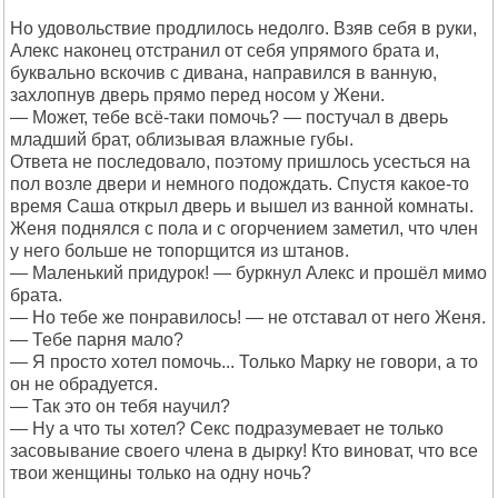
Но удовольствие продлилось недолго. Взяв себя в руки,
Алекс наконец отстранил от себя упрямого брата и,
буквально вскочив с дивана, направился в ванную,
захлопнув дверь прямо перед носом у Жени.
— Может, тебе всё-таки помочь? — постучал в дверь
младший брат, облизывая влажные губы.
Ответа не последовало, поэтому пришлось усесться на
пол возле двери и немного подождать. Спустя какое-то
время Саша открыл дверь и вышел из ванной комнаты.
Женя поднялся с пола и с огорчением заметил, что член
у него больше не топорщится из штанов.
— Маленький придурок! — буркнул Алекс и прошёл мимо
брата.
— Но тебе же понравилось! — не отставал от него Женя.
— Тебе парня мало?
— Я просто хотел помочь... Только Марку не говори, а то
он не обрадуется.
— Так это он тебя научил?
— Ну а что ты хотел? Секс подразумевает не только
засовывание своего члена в дырку! Кто виноват, что все
твои женщины только на одну ночь?