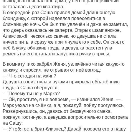
выходных ночевал вне дома, у него в распоряжении
оставалась целая квартира.
В очередной раз Саша привёл домой длинноногую
блондинку, с которой надеялся повеселиться в
ближайшую ночь. Он был так увлечён и даже не заметил,
что дверь оказалась не заперта. Открыв шампанское,
Алекс зажёг несколько свечек, но девушка не стала
ничего пить, а сразу же притянула его к себе. Он снял с
неё блузку, обнажив грудь, а девушка расстегнула
ремень на его штанах и запустила ручку в трусы.
В комнату тихо забрёл Женя, увлечённо читая какую-то
книжку, и спросил, не отрывая от неё взгляд:
— Что сегодня на ужин?
Девушка взвизгнула и руками прикрыла обнажённую
грудь, а Саша обернулся:
— Почему ты не у Марка?
— Ой, простите, я не вовремя, — извинился Женя. —
Марк уехал на съёмки, а я, пожалуй, пойду прогуляюсь.
Развернувшись, он, давясь от беззвучного смеха,
покинул гостиную, а девушка вопросительно посмотрела
на Сашу:
— У тебя есть брат-близнец? Давай позовём его в нашу