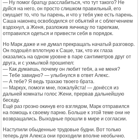
— Ну помог братцу расслабиться, что тут такого? Не
дуйся на него, он просто слишком правильный, его
смущает то, что ты парень, и что у тебя уже есть парень.
Саша наконец освободился от объятий и с облегчением
вздохнул, а Женя, разложив яичницу по тарелкам,
отправился одеться и привести себя в порядок.
Но Марк даже и не думал прекращать начатый разговор.
Он подошёл вплотную к Саше, так, что их глаза
оказались на одном уровне в паре сантиметров друг от
друга, и с ухмылкой прошипел:
— Как думаешь, почему он любит тебя, а не меня?
— Тебе завидно? — улыбнулся в ответ Алекс.
— А тебе? Я ведь трахаю твоего брата.
— Маркух, помоги мне, пожалуйста! — донёсся из
дальней комнаты голос Жени, прервав дальнейшую
беседу.
Ещё раз грозно окинув его взглядом, Марк отправился
на помощь к своему парню. Больше к этой теме они не
возвращались. Выходные прошли в мире и согласии.
Наступили обыденные трудовые будни. Вот только
теперь для Алекса они проходили вполне необычно.