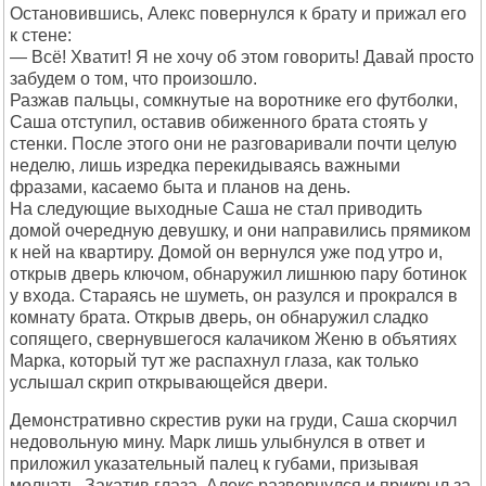
Остановившись, Алекс повернулся к брату и прижал его
к стене:
— Всё! Хватит! Я не хочу об этом говорить! Давай просто
забудем о том, что произошло.
Разжав пальцы, сомкнутые на воротнике его футболки,
Саша отступил, оставив обиженного брата стоять у
стенки. После этого они не разговаривали почти целую
неделю, лишь изредка перекидываясь важными
фразами, касаемо быта и планов на день.
На следующие выходные Саша не стал приводить
домой очередную девушку, и они направились прямиком
к ней на квартиру. Домой он вернулся уже под утро и,
открыв дверь ключом, обнаружил лишнюю пару ботинок
у входа. Стараясь не шуметь, он разулся и прокрался в
комнату брата. Открыв дверь, он обнаружил сладко
сопящего, свернувшегося калачиком Женю в объятиях
Марка, который тут же распахнул глаза, как только
услышал скрип открывающейся двери.
Демонстративно скрестив руки на груди, Саша скорчил
недовольную мину. Марк лишь улыбнулся в ответ и
приложил указательный палец к губами, призывая
молчать. Закатив глаза, Алекс развернулся и прикрыл за