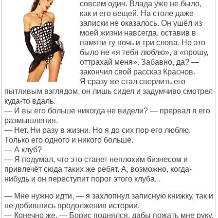
совсем один. Влада уже не было,
как и его вещей. На столе даже
записки не оказалось. Он ушёл из
моей жизни навсегда, оставив в
памяти ту ночь и три слова. Но это
было не «я тебя люблю», а «прошу,
оттрахай меня». Забавно, да? —
закончил свой рассказ Краснов.
Я сразу же стал сверлить его
пытливым взглядом, он лишь сидел и задумчиво смотрел
куда-то вдаль.
— И вы его больше никогда не видели? — прервал я его
размышления.
— Нет. Ни разу в жизни. Но я до сих пор его люблю.
Только его одного и никого больше.
— А клуб?
— Я подумал, что это станет неплохим бизнесом и
привлечёт сюда таких же ребят. А, возможно, когда-
нибудь и он переступит порог этого клуба...
— Мне нужно идти, — я захлопнул записную книжку, так и
не добившись продолжения истории.
— Конечно же, — Борис поднялся, дабы пожать мне руку.