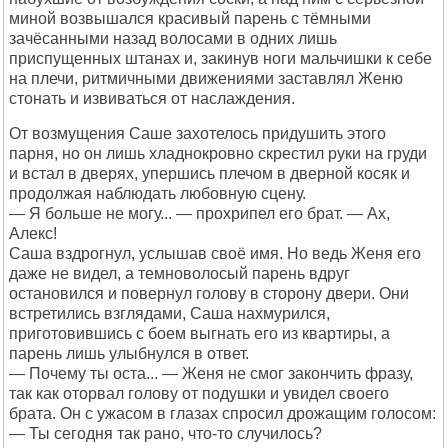
миной возвышался красивый парень с тёмными
зачёсанными назад волосами в одних лишь
приспущенных штанах и, закинув ноги мальчишки к себе
на плечи, ритмичными движениями заставлял Женю
стонать и извиваться от наслаждения.
От возмущения Саше захотелось придушить этого
парня, но он лишь хладнокровно скрестил руки на груди
и встал в дверях, упершись плечом в дверной косяк и
продолжая наблюдать любовную сцену.
— Я больше не могу... — прохрипел его брат. — Ах,
Алекс!
Саша вздрогнул, услышав своё имя. Но ведь Женя его
даже не видел, а темноволосый парень вдруг
остановился и повернул голову в сторону двери. Они
встретились взглядами, Саша нахмурился,
приготовившись с боем выгнать его из квартиры, а
парень лишь улыбнулся в ответ.
— Почему ты оста... — Женя не смог закончить фразу,
так как оторвал голову от подушки и увидел своего
брата. Он с ужасом в глазах спросил дрожащим голосом:
— Ты сегодня так рано, что-то случилось?