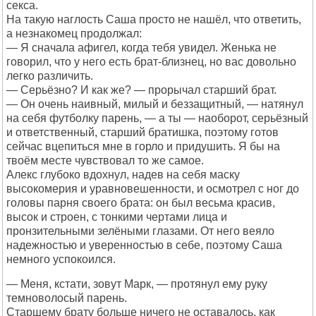
секса.
На такую наглость Саша просто не нашёл, что ответить,
а незнакомец продолжал:
— Я сначала афигел, когда тебя увидел. Женька не
говорил, что у него есть брат-близнец, но вас довольно
легко различить.
— Серьёзно? И как же? — прорычал старший брат.
— Он очень наивный, милый и беззащитный, — натянул
на себя футболку парень, — а ты — наоборот, серьёзный
и ответственный, старший братишка, поэтому готов
сейчас вцепиться мне в горло и придушить. Я бы на
твоём месте чувствовал то же самое.
Алекс глубоко вдохнул, надев на себя маску
высокомерия и уравновешенности, и осмотрел с ног до
головы парня своего брата: он был весьма красив,
высок и строен, с тонкими чертами лица и
пронзительными зелёными глазами. От него веяло
надежностью и уверенностью в себе, поэтому Саша
немного успокоился.
— Меня, кстати, зовут Марк, — протянул ему руку
темноволосый парень.
Старшему брату больше ничего не оставалось, как