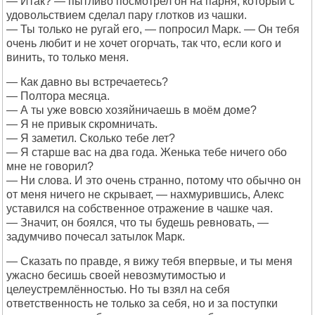
— Итак? — пытливо посмотрел он на парня, который с
удовольствием сделал пару глотков из чашки.
— Ты только не ругай его, — попросил Марк. — Он тебя
очень любит и не хочет огорчать, так что, если кого и
винить, то только меня.
— Как давно вы встречаетесь?
— Полтора месяца.
— А ты уже вовсю хозяйничаешь в моём доме?
— Я не привык скромничать.
— Я заметил. Сколько тебе лет?
— Я старше вас на два года. Женька тебе ничего обо
мне не говорил?
— Ни слова. И это очень странно, потому что обычно он
от меня ничего не скрывает, — нахмурившись, Алекс
уставился на собственное отражение в чашке чая.
— Значит, он боялся, что ты будешь ревновать, —
задумчиво почесал затылок Марк.
— Сказать по правде, я вижу тебя впервые, и ты меня
ужасно бесишь своей невозмутимостью и
целеустремлённостью. Но ты взял на себя
ответственность не только за себя, но и за поступки