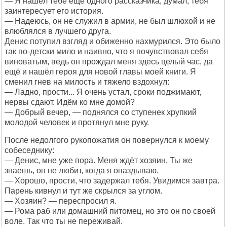
— Я нашёл тебе ещё одного рассказчика, думал, тебя
заинтересует его история.
— Надеюсь, он не служил в армии, не был шлюхой и не
влюблялся в лучшего друга.
Денис потупил взгляд и обиженно нахмурился. Это было
так по-детски мило и наивно, что я почувствовал себя
виноватым, ведь он прождал меня здесь целый час, да
ещё и нашёл героя для новой главы моей книги. Я
сменил гнев на милость и тяжело вздохнул:
— Ладно, прости... Я очень устал, сроки поджимают,
нервы сдают. Идём ко мне домой?
— Добрый вечер, — поднялся со ступенек хрупкий
молодой человек и протянул мне руку.
После недолгого рукопожатия он повернулся к моему
собеседнику:
— Денис, мне уже пора. Меня ждёт хозяин. Ты же
знаешь, он не любит, когда я опаздываю.
— Хорошо, прости, что задержал тебя. Увидимся завтра.
Парень кивнул и тут же скрылся за углом.
— Хозяин? — переспросил я.
— Рома раб или домашний питомец, но это он по своей
воле. Так что ты не переживай.