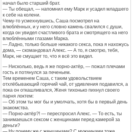
начал было старший брат.
— Ты обещал, — напомнил ему Марк и усадил младшего
к себе на колени.
Чему-то усмехнувшись, Саша посмотрел на
влюблённых, и у него словно камень свалился с души,
когда он увидел счастливого брата и смотрящего на него
влюблёнными глазами Марка.
— Ладно, только больше никакого секса, пока я нахожусь
дома, — скомандовал Алекс. — А то, я смотрю, тебя,
Марк, не смущает то, что я всё это видел.
— Нисколько, ведь я же порно-актёр, — пожал плечами
гость и потянулся за печеньем.
Тем временем Саша, с таким удовольствием
отхлёбывающий горячий чай, от удивления подавился, а
пока он откашливался, Женя тихонько пихнул своего
парня локтем:
— Об этом ты мог бы и умолчать, хотя бы в первый день
знакомства.
— Порно-актёр?! — переспросил Алекс. — То есть, ты
занимаешься сексом с женщинами перед камерой за
деньги?
— Ну почему же с женщинами? С мужчинами тоже...