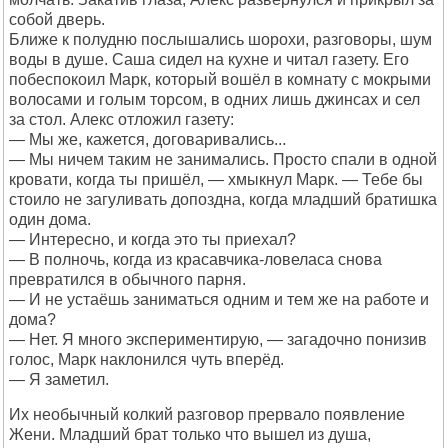
собой дверь.
Ближе к полудню послышались шорохи, разговоры, шум
воды в душе. Саша сидел на кухне и читал газету. Его
побеспокоил Марк, который вошёл в комнату с мокрыми
волосами и голым торсом, в одних лишь джинсах и сел
за стол. Алекс отложил газету:
— Мы же, кажется, договаривались...
— Мы ничем таким не занимались. Просто спали в одной
кровати, когда ты пришёл, — хмыкнул Марк. — Тебе бы
стоило не загуливать допоздна, когда младший братишка
один дома.
— Интересно, и когда это ты приехал?
— В полночь, когда из красавчика-ловеласа снова
превратился в обычного парня.
— И не устаёшь заниматься одним и тем же на работе и
дома?
— Нет. Я много экспериментирую, — загадочно понизив
голос, Марк наклонился чуть вперёд.
— Я заметил.
Их необычный колкий разговор прервало появление
Жени. Младший брат только что вышел из душа,