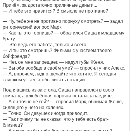
Причём, за достаточно приличные деньги...
— И тебе это нравится? В смысле не противно?
— Ну, тебе же не противно порнуху смотреть? — задал
риторический вопрос Марк.
— Как ты это терпишь? — обратился Саша к младшему
брату.
— Это ведь его работа, только и всего.
— И ты это смотришь? Фильмы с участием твоего
бойфренда?
— Нет, он мне запрещает, — надул губы Женя.
— Вы оба вообще в своём уме? — спросил у них Алекс.
— А, впрочем, ладно, делайте что хотите. Я сегодня
слишком устал, чтобы читать нотации.
Поднявшись из-за стола, Саша направился в свою
комнату, а влюблённая парочка осталась наедине.
— А он точно не гей? — спросил Марк, обнимая Женю,
сидящего у него на коленях.
— Точно. Он девушек иногда приводит.
— Так почему ты не сказал, что у тебя есть брат-
близнец?
— А вдруг, он бы тебе больше понравился, чем я?