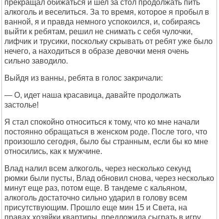
прекращал обижаться и шел за стол продолжать пить
алкоголь и веселиться. За то время, которое я пробыл в
ванной, я и правда немного успокоился, и, собираясь
выйти к ребятам, решил не снимать с себя чулочки,
лифчик и трусики, поскольку скрывать от ребят уже было
нечего, а находиться в образе девочки меня очень
сильно заводило.
Выйдя из ванны, ребята в голос закричали:
— О, идет наша красавица, давайте продолжать
застолье!
Я стал спокойно относиться к тому, что ко мне начали
постоянно обращаться в женском роде. После того, что
произошло сегодня, было бы странным, если бы ко мне
относились, как к мужчине.
Влад налил всем алкоголь, через несколько секунд
рюмки были пусты, Влад обновил снова, через несколько
минут еще раз, потом еще. В тандеме с кальяном,
алкоголь достаточно сильно ударил в голову всем
присутствующим. Прошло еще мин 15 и Света, на
правах хозяйки квартиры, предложила сыграть в игру,