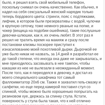
было, я решил взять свой мобильный телефон,
поскольку снимал он очень качественно. Как обычно, я
надел на себя сексуальный женский нарядик только
теперь бордового цвета: стринги, пояс с подтяжками,
лифчик, в котором были презервативы с водой, чулочки
в крупную сеточку, тоже немного рваные на попке, и
чокер (вещица на подобии ошейника), такие послушные
девочки-шлюшки, как я, их очень любят. В этот раз я
решил не тратить время на макияж и сразу после
постановки клизмы поскорее приступил к
изнасилованию моей похотливой дырки. Дырочкой ее
уже было никак не назвать, за 14 дней я разработал ее
до такой степени, что иногда она даже не закрывалась, и
мне приходилось засовывать в нее тампон, чтобы
какашки из нее не вылезали в неожиданный момент.
После того, как я переоделся в девочку, я достал из
моего специального шкафчика тот самый
фаллоимитатор 20х6 см. Также я захватил гель-смазку и
салфетки, но еще перед камерой поставил стул со
спинкой, чтобы можно было хорошенько попрыгать на
резиновом хуе, держась за спинку стула. Кстати,
поверхность у стула была такая, что к ней отлично