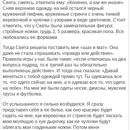
Света, смеясь, ответила ему: «Конечно, а как же иначе».
Сняв верхнюю одежду, на ней остался черный
кружевной лифчик, кружевные стринги с очень тонкой
веревочкой и чулочки с узорами в виде цветочков. Стоит
отметить, что у Светы была замечательная фигура:
стройные ножки, грудь 2, 5 размера, красивая попа. Все
любовались ее формами.
Тогда Света решила поставить мне «шах и мат». Она
даже не стала спрашивать «правда или действие».
Правила игры у нас были такие: «если отвечаешь на два
вопроса подряд, то в третий раз ты обязательно
выполняешь действие». И тогда она сказала: «Давай
меняться с тобой одеждой прямо тут. Ты одеваешь все
то, что одето сейчас на мне, а я одеваю все то, что одето
на тебе». На мне же были одеты носки, джисны, мужские
трусы и футболка.
От услышанного я сильно возбудился. Я сразу
представил себя в ее белье, как оно красиво будет
сидеть на мне, как веревочка от стрингов будет ласкать
мою молящую о хуе дырочку, как ее чулочки будут
облегать мои гладенькие ножки. Потом меня