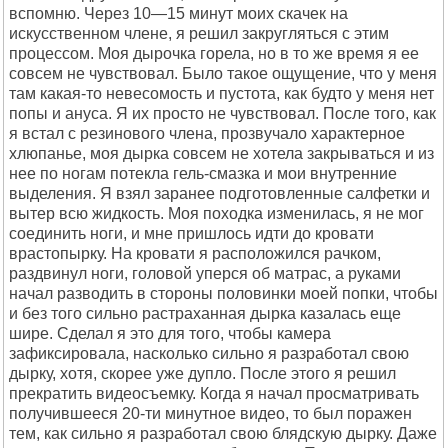
вспомню. Через 10—15 минут моих скачек на
искусственном члене, я решил закругляться с этим
процессом. Моя дырочка горела, но в то же время я ее
совсем не чувствовал. Было такое ощущение, что у меня
там какая-то невесомость и пустота, как будто у меня нет
попы и ануса. Я их просто не чувствовал. После того, как
я встал с резинового члена, прозвучало характерное
хлюпанье, моя дырка совсем не хотела закрываться и из
нее по ногам потекла гель-смазка и мои внутренние
выделения. Я взял заранее подготовленные салфетки и
вытер всю жидкость. Моя походка изменилась, я не мог
соединить ноги, и мне пришлось идти до кровати
врастопырку. На кровати я расположился рачком,
раздвинул ноги, головой уперся об матрас, а руками
начал разводить в стороны половинки моей попки, чтобы
и без того сильно растраханная дырка казалась еще
шире. Сделал я это для того, чтобы камера
зафиксировала, насколько сильно я разработал свою
дырку, хотя, скорее уже дупло. После этого я решил
прекратить видеосъемку. Когда я начал просматривать
получившееся 20-ти минутное видео, то был поражен
тем, как сильно я разработал свою блядскую дырку. Даже