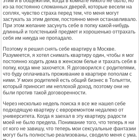
этим и в общежитии, когда в комнате никого не было, но
из-за постоянно сломанных дверей, которые весели на
соплях, чувство страха перед тем, что меня могут
застукать за этим делом, постоянно меня останавливало.
При этом желание засунуть себе в попку какой-нибудь
длинный и толстенький предмет и хорошенько оттрахать
себя им никуда не пропадало.
Поэтому я решил снять себе квартиру в Москве.
Разумеется, я хотел снимать квартиру один, чтобы я мог
постоянно ходить дома в женском белье и трахать себя в
попку, когда мне захочется. Я договорился с родителями,
что буду оплачивать проживание в квартире пополам с
ними. У моих родителей есть общий бизнес в Тольятти,
который приносит им неплохой доход, поэтому они не
были против такой договоренности.
Через несколько недель поиска я все же нашел себе
подходящую квартиру с евроремонтом недалеко от
университета. Когда я заехал в эту квартиру, радости
моей не было предела. Понимание того, что теперь я ни
от кого не завишу, что теперь мои сексуальные фантазии
могут быть полностью реализованы, сводило меня с ума.