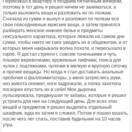
Переезжал в квартиру я поздним пятничным вечером,
поэтому в тот день я решил ничем не заниматься, а
только выложить вещи и разложить их по полкам.
Сначала из сумки я вынул и разложил по полкам все
свои повседневные мужские вещи, а затем принялся
разбирать женское нижнее белье и предметы
сексуального характера, которые лежали на самом дне
сумки, чтобы никто не смог увидеть их в общежитии, и от
которых меня накрывала волна похоти, и пересыхало в
горле. Я достал стринги с совсем тоненькими и чуть
пошире веревочками, кружевные лифчики, пояса для
чулок с подтяжками, чулочки в мелкую и крупную сеточку
и прочие вещицы. Но когда я стал доставать анальные
пробочки и фаллоимитаторы, у меня затряслись руки,
низ живота онемел, ноги задрожали, а попка захотела
поскорее впустить их в себя! Моя дырочка
пульсировала, предвкушая те забавы, которые я решил
устроить для нее на следующий день. Для всех этих
вещей и предметов я решил выделить отдельный
шкафчик, куда их затем и сложил. Потом я пошел кушать,
после чего лег спать, поставив будильник на 10 часов
утра.