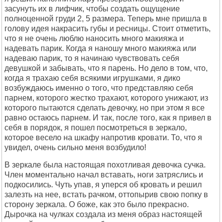
засунуть их в лифчик, чтобы создать ощущение
полноценной груди 2, 5 размера. Теперь мне пришла в
голову идея накрасить губы и ресницы. Стоит отметить,
что я не очень люблю наносить много макияжа и
надевать парик. Когда я наношу много макияжа или
надеваю парик, то я начинаю чувствовать себя
девушкой и забывать, что я парень. Но дело в том, что,
когда я трахаю себя всякими игрушками, я дико
возбуждаюсь именно о того, что представляю себя
парнем, которого жестко трахают, которого унижают, из
которого пытаются сделать девочку, но при этом я все
равно остаюсь парнем. И так, после того, как я привел в
себя в порядок, я пошел посмотреться в зеркало,
которое весело на шкафу напротив кровати. То, что я
увидел, очень сильно меня возбудило!
В зеркале была настоящая похотливая девочка сучка.
Член моментально начал вставать, ноги затряслись и
подкосились. Чуть упав, я уперся об кровать и решил
залезть на нее, встать рачком, оттопырив свою попку в
сторону зеркала. О боже, как это было прекрасно.
Дырочка на чулках создала из меня образ настоящей