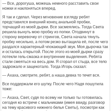
— Все, дорогуша, можешь немного расставить свои
ножки и наклоняться вперед.
Я так и сделал. Через мгновение взгляду ребят
представился внешний конец анальной пробки,
торчащей из моей дырки. Все засмеялись. Тогда Света
решила вынуть мою пробку из попки. Отодвинут в
сторону веревочку от стрингов, Света начала тянуть
пробку несильно, а потом резко вытащила её, после чего
раздался характерный чпокающий звук. Моя дырочка так
и осталась открытой. После этого из моей дырки сразу
потекли гель-смазка и внутренние выделения. Ребята
стали смеяться на весь дом. Я сгорал от стыда, все тело
задрожало и защекотало. Тогда Игорь сказал:
— Ахаха, смотрите, ребят, а наша девка то течет вся.
Все поддержали его шутку. После чего Надя пошутила
тоже:
— Ахаха, Свет, судя по всему ни только ты готовилась
сегодня ко встрече с мальчиками (имея ввиду, разговор
на тему красивого нижнего белья Светы), посмотри как