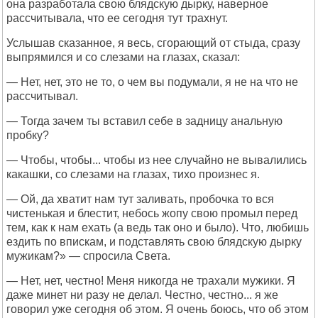
она разработала свою блядскую дырку, наверное
рассчитывала, что ее сегодня тут трахнут.
Услышав сказанное, я весь, сгорающий от стыда, сразу
выпрямился и со слезами на глазах, сказал:
— Нет, нет, это не то, о чем вы подумали, я не на что не
рассчитывал.
— Тогда зачем ты вставил себе в задницу анальную
пробку?
— Чтобы, чтобы... чтобы из нее случайно не вывалились
какашки, со слезами на глазах, тихо произнес я.
— Ой, да хватит нам тут заливать, пробочка то вся
чистенькая и блестит, небось жопу свою промыл перед
тем, как к нам ехать (а ведь так оно и было). Что, любишь
ездить по впискам, и подставлять свою блядскую дырку
мужикам?» — спросила Света.
— Нет, нет, честно! Меня никогда не трахали мужики. Я
даже минет ни разу не делал. Честно, честно... я же
говорил уже сегодня об этом. Я очень боюсь, что об этом