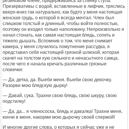
резиновом члене, придерживаясь за спинку стула.
Презервативы с водой, вставленные в лифчик, тряслись
вверх-вниз так натурально, как будто у меня настоящая
женская грудь, о которой я всегда мечтал. Член был
слишком толстый и длинный, чтобы войти полностью,
поэтому он входил только наполовину. Непроизвольно я
начал стонать, как самая настоящая блядь, сопеть и
тяжело дышать. Вспомнив о том, что меня снимает
камера, у меня случилось помутнение рассудка, я
представил себя настоящей грязной шлюхой, которая
скачет на толстом хую сильного и ненасытного самца,
после чего я начала кричать различные грязные
словечки:
— Да, детка, да. Выеби меня. Выеби свою девочку.
Разорви мою блядскую дырку!
— Давай, сука. Трахни свою блядь, свою шкуру, свою
подстилку!
— Да, да... я членососка, блядь и давалка! Трахни меня,
кончи в меня, накорми мою дырочку своей спермой!
И многие другие слова, о которых я сейчас уже и не