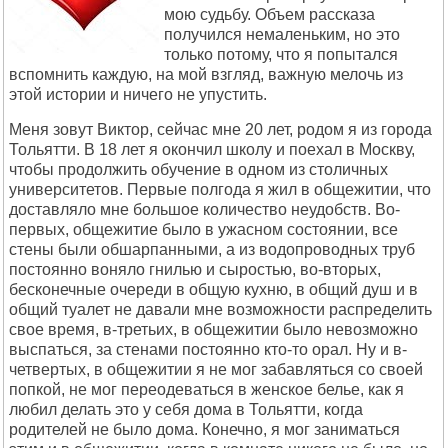
мою судьбу. Объем рассказа
получился немаленьким, но это
только потому, что я попытался
вспомнить каждую, на мой взгляд, важную мелочь из
этой истории и ничего не упустить.
Меня зовут Виктор, сейчас мне 20 лет, родом я из города
Тольятти. В 18 лет я окончил школу и поехал в Москву,
чтобы продолжить обучение в одном из столичных
университетов. Первые полгода я жил в общежитии, что
доставляло мне большое количество неудобств. Во-
первых, общежитие было в ужасном состоянии, все
стены были обшарпанными, а из водопроводных труб
постоянно воняло гнилью и сыростью, во-вторых,
бесконечные очереди в общую кухню, в общий душ и в
общий туалет не давали мне возможности распределить
свое время, в-третьих, в общежитии было невозможно
выспаться, за стенами постоянно кто-то орал. Ну и в-
четвертых, в общежитии я не мог забавляться со своей
попкой, не мог переодеваться в женское белье, как я
любил делать это у себя дома в Тольятти, когда
родителей не было дома. Конечно, я мог заниматься