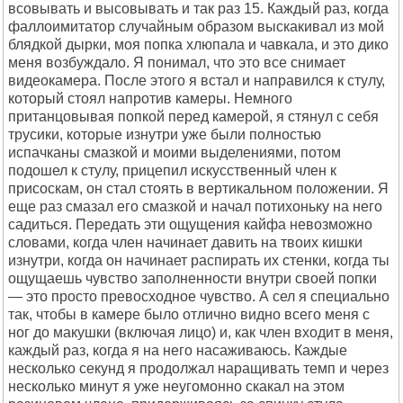
всовывать и высовывать и так раз 15. Каждый раз, когда
фаллоимитатор случайным образом выскакивал из мой
блядкой дырки, моя попка хлюпала и чавкала, и это дико
меня возбуждало. Я понимал, что это все снимает
видеокамера. После этого я встал и направился к стулу,
который стоял напротив камеры. Немного
пританцовывая попкой перед камерой, я стянул с себя
трусики, которые изнутри уже были полностью
испачканы смазкой и моими выделениями, потом
подошел к стулу, прицепил искусственный член к
присоскам, он стал стоять в вертикальном положении. Я
еще раз смазал его смазкой и начал потихоньку на него
садиться. Передать эти ощущения кайфа невозможно
словами, когда член начинает давить на твоих кишки
изнутри, когда он начинает распирать их стенки, когда ты
ощущаешь чувство заполненности внутри своей попки
— это просто превосходное чувство. А сел я специально
так, чтобы в камере было отлично видно всего меня с
ног до макушки (включая лицо) и, как член входит в меня,
каждый раз, когда я на него насаживаюсь. Каждые
несколько секунд я продолжал наращивать темп и через
несколько минут я уже неугомонно скакал на этом