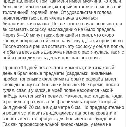
представления о том, как меня имеет мужчина, который
больше и сильнее меня, который вставляет в меня свой
толстенький, горячий член! От удовольствия голова
начал кружиться, а из члена начала сочиться
биологическая смазка. После этого я начал всовывать и
высовывать сосиску, наслаждению не было предела.
Через 5—10 минут таких фрикций я понял, что скоро
кончу, и подрочив сой член пару секунд, так и произошло.
После этого я решил оставить эту сосиску у себя в попке,
чтобы за весь день дырочка немного растянулась, так я с
ней и проходил весь день и проспал всю ночь.
Прошло 14 дней после этого момента, почти каждый
день я брал новые предметы (сардельки, анальные
пробки, тоненькие фаллоимитаторы) и разрабатывал
свою дырочку все больше и больше. Все время, пока я
гулял, спал и учился, в моей попке находился какой-
нибудь толстенький предмет. Наконец настал день, когда
я решился трахнуть себя фалоимметатором, который
был длиной 20 см, а в диаметре 6 см. Но предварительно
я решил установить видеокамеру напротив кровати и
заснять весь это процесс для большего возбуждения.
Так как профессиональной видеокамеры у меня не