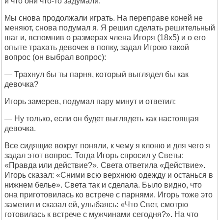
и что они что-то задумали.
Мы снова продолжали играть. На переправе коней не
меняют, снова подумал я. Я решил сделать решительный
шаг и, вспомнив о размерах члена Игоря (18х5) и о его
опыте трахать девочек в попку, задал Игрою такой
вопрос (он выбрал вопрос):
— Трахнул бы ты парня, который выглядел бы как
девочка?
Игорь замерев, подумал пару минут и ответил:
— Ну только, если он будет выглядеть как настоящая
девочка.
Все сидящие вокруг поняли, к чему я клоню и для чего я
задал этот вопрос. Тогда Игорь спросил у Светы:
«Правда или действие?». Света ответила «Действие».
Игорь сказал: «Сними всю верхнюю одежду и останься в
нижнем белье». Света так и сделала. Было видно, что
она приготовилась ко встрече с парнями. Игорь тоже это
заметил и сказал ей, улыбаясь: «Что Свет, смотрю
готовилась к встрече с мужчинами сегодня?». На что