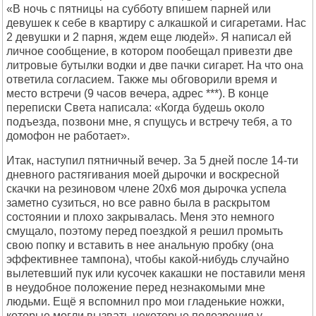
«В ночь с пятницы на субботу впишем парней или
девушек к себе в квартиру с алкашкой и сигаретами. Нас
2 девушки и 2 парня, ждем еще людей». Я написал ей
личное сообщение, в котором пообещал привезти две
литровые бутылки водки и две пачки сигарет. На что она
ответила согласием. Также мы обговорили время и
место встречи (9 часов вечера, адрес ***). В конце
переписки Света написала: «Когда будешь около
подъезда, позвони мне, я спущусь и встречу тебя, а то
домофон не работает».
Итак, наступил пятничный вечер. За 5 дней после 14-ти
дневного растягивания моей дырочки и воскресной
скачки на резиновом члене 20х6 моя дырочка успела
заметно сузиться, но все равно была в раскрытом
состоянии и плохо закрывалась. Меня это немного
смущало, поэтому перед поездкой я решил промыть
свою попку и вставить в нее анальную пробку (она
эффективнее тампона), чтобы какой-нибудь случайно
вылетевший пук или кусочек какашки не поставили меня
в неудобное положение перед незнакомыми мне
людьми. Ещё я вспомнил про мои гладенькие ножки,
которые могли вызвать некоторые подозрения у