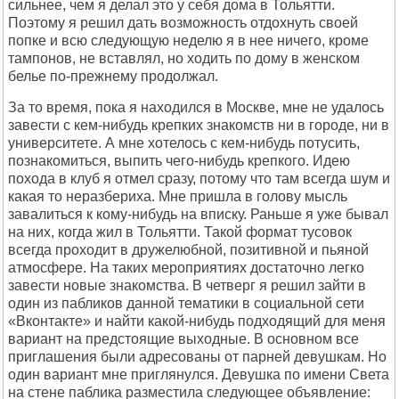
сильнее, чем я делал это у себя дома в Тольятти.
Поэтому я решил дать возможность отдохнуть своей
попке и всю следующую неделю я в нее ничего, кроме
тампонов, не вставлял, но ходить по дому в женском
белье по-прежнему продолжал.
За то время, пока я находился в Москве, мне не удалось
завести с кем-нибудь крепких знакомств ни в городе, ни в
университете. А мне хотелось с кем-нибудь потусить,
познакомиться, выпить чего-нибудь крепкого. Идею
похода в клуб я отмел сразу, потому что там всегда шум и
какая то неразбериха. Мне пришла в голову мысль
завалиться к кому-нибудь на вписку. Раньше я уже бывал
на них, когда жил в Тольятти. Такой формат тусовок
всегда проходит в дружелюбной, позитивной и пьяной
атмосфере. На таких мероприятиях достаточно легко
завести новые знакомства. В четверг я решил зайти в
один из пабликов данной тематики в социальной сети
«Вконтакте» и найти какой-нибудь подходящий для меня
вариант на предстоящие выходные. В основном все
приглашения были адресованы от парней девушкам. Но
один вариант мне приглянулся. Девушка по имени Света
на стене паблика разместила следующее объявление: