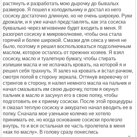
растянуть и разработать мою дырочку до бывалых
размеров. Я пошел к холодильнику и достал из него
сосиску достаточно длинную, но не очень широкую. Руки
дрожали, и я уже начал представлять, как эта сосиска
буквально через мгновение будет входить в меня. Я
разогрел сосиску в микроволновке, чтобы она стала
горячей и более широкой. Смазки для секса у меня не
было, поэтому я решил воспользоваться подсолнечным
маслом, которое осталось от прежних хозяев. Я взял
сосиску, масло и туалетную бумагу, чтобы стирать
излишки масла и не испачкать кровать, на которой я и
решил себя трахнуть. Я залез на кровать и встал рачком,
смотря попой в сторону зеркала. Оттянув веревочку от
стрингов в сторону, я налил немного масла на пальчик и
начал смазывать им свою дырочку, потом я окунул
пальчик в масло и засунул его в свою попку, чтобы
подготовить ее к приему сосиски. После этой процедуры
я смазал теплую сосиску и аккуратно начал вводить ее в
попку. Сначала мое узенькое колечко не хотело
принимать ее, но когда основание сосиски пролезло
внутрь, то и вся остальная ее часть пролетела в меня
«как по маслу». В голову сразу понеслись