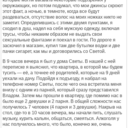
окружающих, но потом подумал, что мои джинсы скроют
этот факт, а ночью, в темноте, когда все будут
раздеваться, отсутствие волос на моих ножках никто не
заметит. Определившись с этими двумя пунктами, я
сходил в душ, надел на себя мужскую одежду, включая
трусы, чтобы никаким образом не выдать свои
сексуальные фантазии и поехал в гости. По дороге я
заскочил в магазин, купил там две бутылки водки и две
пачки сигарет, как мы и договорились со Светой.
В 9 часов вечера я был у дома Светы. В нашей с ней
переписке я выяснил, что квартира, в которой мы будем
тусить — её, а точнее её родителей, которые на 9 дней
уехали на дачу. Подойдя к подъезду, я набрал на
телефоне номер Светы, после чего она встретила меня
внизу с одним из парней, который сразу представился
Владом. Затем мы прошли в квартиру, где помимо нас в
было еще 2 девушки и 2 парня. В общей сложности нас
получилось 7 человек (4 парня и 3 девушки). Накрыв на
стол, где-то в 10 часов вечера, мы начали пить, слушать
музыку, курить кальян, общаться, смеяться. Алкоголя у
нас получилось много, что было, конечно же, очень