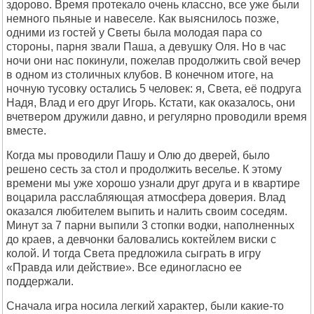
здорово. Время протекало очень классно, все уже были
немного пьяные и навеселе. Как выяснилось позже,
одними из гостей у Светы была молодая пара со
стороны, парня звали Паша, а девушку Оля. Но в час
ночи они нас покинули, пожелав продолжить свой вечер
в одном из столичных клубов. В конечном итоге, на
ночную тусовку остались 5 человек: я, Света, её подруга
Надя, Влад и его друг Игорь. Кстати, как оказалось, они
вчетвером дружили давно, и регулярно проводили время
вместе.
Когда мы проводили Пашу и Олю до дверей, было
решено сесть за стол и продолжить веселье. К этому
времени мы уже хорошо узнали друг друга и в квартире
воцарила расслабляющая атмосфера доверия. Влад
оказался любителем выпить и налить своим соседям.
Минут за 7 парни выпили 3 стопки водки, наполненных
до краев, а девчонки баловались коктейлем виски с
колой. И тогда Света предложила сыграть в игру
«Правда или действие». Все единогласно ее
поддержали.
Сначала игра носила легкий характер, были какие-то