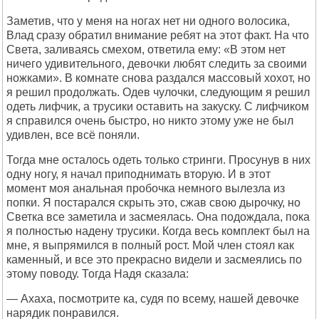
Заметив, что у меня на ногах нет ни одного волосика,
Влад сразу обратил внимание ребят на этот факт. На что
Света, заливаясь смехом, ответила ему: «В этом нет
ничего удивительного, девочки любят следить за своими
ножками». В комнате снова раздался массовый хохот, но
я решил продолжать. Одев чулочки, следующим я решил
одеть лифчик, а трусики оставить на закуску. С лифчиком
я справился очень быстро, но никто этому уже не был
удивлен, все всё поняли.
Тогда мне осталось одеть только стринги. Просунув в них
одну ногу, я начал приподнимать вторую. И в этот
момент моя анальная пробочка немного вылезла из
попки. Я постарался скрыть это, сжав свою дырочку, но
Светка все заметила и засмеялась. Она подождала, пока
я полностью надену трусики. Когда весь комплект был на
мне, я выпрямился в полный рост. Мой член стоял как
каменный, и все это прекрасно видели и засмеялись по
этому поводу. Тогда Надя сказала:
— Ахаха, посмотрите ка, судя по всему, нашей девочке
нарядик понравился.