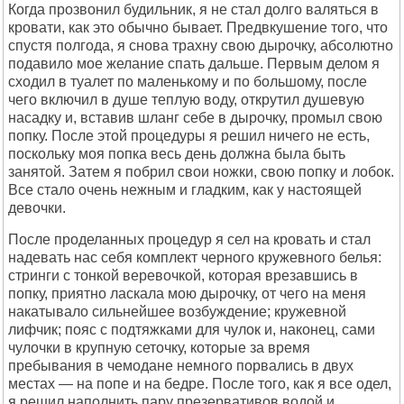
Когда прозвонил будильник, я не стал долго валяться в
кровати, как это обычно бывает. Предвкушение того, что
спустя полгода, я снова трахну свою дырочку, абсолютно
подавило мое желание спать дальше. Первым делом я
сходил в туалет по маленькому и по большому, после
чего включил в душе теплую воду, открутил душевую
насадку и, вставив шланг себе в дырочку, промыл свою
попку. После этой процедуры я решил ничего не есть,
поскольку моя попка весь день должна была быть
занятой. Затем я побрил свои ножки, свою попку и лобок.
Все стало очень нежным и гладким, как у настоящей
девочки.
После проделанных процедур я сел на кровать и стал
надевать нас себя комплект черного кружевного белья:
стринги с тонкой веревочкой, которая врезавшись в
попку, приятно ласкала мою дырочку, от чего на меня
накатывало сильнейшее возбуждение; кружевной
лифчик; пояс с подтяжками для чулок и, наконец, сами
чулочки в крупную сеточку, которые за время
пребывания в чемодане немного порвались в двух
местах — на попе и на бедре. После того, как я все одел,
я решил наполнить пару презервативов водой и