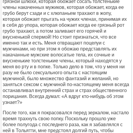
грязной шлюхи, которая обожает сосать толстенькие
члены накаченных мужиков, которая обожает, когда ее
грубо берут сзади и с хлюпаньем трахают в жопу,
которая обожает прыгать на чужих членах, принимая их
в себя до упора, которая обожает когда ее грязный рот
грубо трахают, а потом заливают его горячей и
вкусненькой спермой! Но стоит признаться, что все
именно так и есть. Меня отвращают поцелуи с
мужчинами, но при этом я обожаю представлять их
накачанные мужские волосатые тела, их сочные и
вкусненькие толстенькие члены, который находятся у
меня во рту и в попке. Только дело в том, что у меня ни
разу не было сексуального опыта с настоящим
мужчиной, было множество фантазий и желаний, но
заняться сексом с мужчиной по-настоящему меня всегда
останавливал внутренний страх и страх общественного
порицания. Всегда думал: «А вдруг кто-нибудь об этом
узнает?»
После того, как я покрасовался перед зеркалом, настало
время трахнуть свою попку. Поскольку прошло уже
более полугода с последнего раза, как я забавлялся с
ней в Тольятти, мне предстоял долгий путь, чтобы