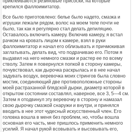
приклеиваются резиновые присоски, на которые
крепился фаллоимитатор.
Все было приготовлено: белье было надето, смазка и
игрушки лежали рядом, волос на моем теле почти не
было, так как я регулярно стал делать депиляцию.
Оставалось включить камеру. Включив камеру, я встал
рачком на кровать лицом к камере, взял в руки
фаллоимитатор и начал его облизывать и причмокивая
заглатывать, делать вид, что подрачиваю его. Потом я
выдавил на него немного смазки и растер ее по всему
стволу. Затем я повернулся попкой в сторону камеры,
почувствовал, как дырочка раскрылась и в нее начал
задувать воздух, веревочка моих стрингов была словно
мостик, соединяющий две противоположные стороны
моей растраханной блядской дырки, диаметр которой в
открытом состоянии составлял, наверное, все 3, 5—4 см.
Затем я отодвинул эту веревочку в сторону и намазал
свою дырочку смазкой снаружи и внутри, и принялся
вводить в нее этот чудесный искусственный член. Его
головка вошла в меня без проблем, но, чтобы вошла
основная его часть, мне пришлось применить немного
усилий. Я начал рукой всовывать и высовывать его,