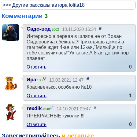
<<< Другие рассказы автора lolita18
Комментарии
3
#
Садо-вод
19.11.2020 16:34
2602
Интересно,а первая в шляпе,не от Вован
Сидоровича сбежала?Приходишь домой,а
там тебя ждет 4-ая или 12-ая,"Милый,я по
тебе соскучилась!"Ух,какие.А 8-ая до сих пор
плавает.
Ответить
0
#
Ира
10.03.2021 12:47
130
Красивенько, особенно №10
Ответить
1
#
rexdik
14.10.2021 09:47
4548
ПРЕКРАСНЫЕ куколки !!!
Ответить
0
Зарегистрируйтесь
и оставьте