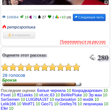
104064
19
71
27
2
+10
Следующая часть
[28]
ретроэротика
В избранное
Пожаловаться на рассказ
Оцените этот рассказ:
280
28 голосов
Бронза
280
Последние оценки:
Белые чернила
10
Конрадкарлович
10
Psvel
10
ff11aleks
10
vit.vic.63
10
BeWePluke
10
Эр ман
10
SerSemen
10
LUIGINA197
10
nycbrooklyn
10
rexdik
10
Lelik166
10
Wolf71
10
Geo71
10
Grelley76
10
лизунишка
10
Efer
10