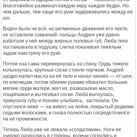
благоговейно разминал каждую икру, каждое бедро. Но
чем дальше, тем чаще его руки задерживались между её
ног.
Видно было не всё, но ритмичные движения его локтя,
не оставляли сомнений: пальцы Андрея уже давно
работали у неё между жирных половых губ. Люба тихо
постанывала в подушку, слегка покачивая тяжёлым
задом навстречу его руке.
Потом она сама перевернулась на спину. Грудь тяжело
колыхнулась, крупные соски стояли торчком. Андрей
щедро налил масла на её тело и начал заново — от шеи,
по ключицам, потом обеими руками обхватил большие
мягкие груди матери, мял их, размазывая масло,
пощипывал и вытягивал соски. Люба выгнулась,
прикусила губу и похоже улыбаясь, застонала. Он
спустился ниже — на живот, на лобок, покрытый редкими
седыми волосками, и снова полностью сосредоточился
на её промежности.
Теперь Люба уже не лежала «солдатиком». Ноги её
широко разошлись в стороны, колени согнулись и