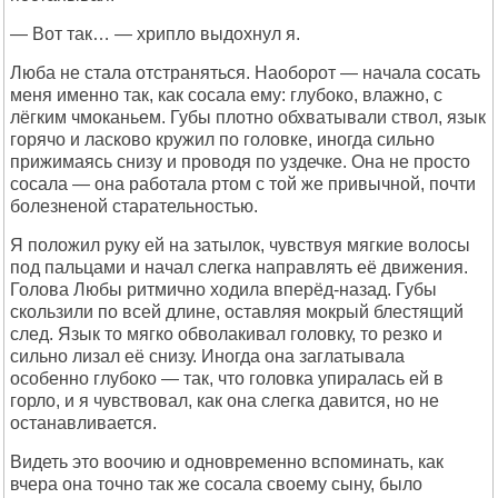
— Вот так… — хрипло выдохнул я.
Люба не стала отстраняться. Наоборот — начала сосать
меня именно так, как сосала ему: глубоко, влажно, с
лёгким чмоканьем. Губы плотно обхватывали ствол, язык
горячо и ласково кружил по головке, иногда сильно
прижимаясь снизу и проводя по уздечке. Она не просто
сосала — она работала ртом с той же привычной, почти
болезненой старательностью.
Я положил руку ей на затылок, чувствуя мягкие волосы
под пальцами и начал слегка направлять её движения.
Голова Любы ритмично ходила вперёд-назад. Губы
скользили по всей длине, оставляя мокрый блестящий
след. Язык то мягко обволакивал головку, то резко и
сильно лизал её снизу. Иногда она заглатывала
особенно глубоко — так, что головка упиралась ей в
горло, и я чувствовал, как она слегка давится, но не
останавливается.
Видеть это воочию и одновременно вспоминать, как
вчера она точно так же сосала своему сыну, было