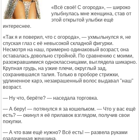
«Всё своё! С огорода», — широко
улыбнулась мне женщина, став от
этой открытой улыбки ещё
интереснее.
«Так я и поверил, что с огорода», — ухмыльнулся я, не
спуская глаз с её невысокой складной фигурки.
Несмотря на наш, примерно одинаковый возраст, она
оставалась довольно стройной. По сравнению с моими,
разожравшимися одноклассницами, выглядела шикарно.
Крупная грудь, на узкие плечи, округлый зад,
сохранившаяся талия. Только в проборе стрижки,
удлиненное карэ, незакрашенный волос выдавал "наш"
возраст.
— Ну что, берёте? — наседала торговка.
— А беру! — потянулся я за кошельком. — Что у вас ещё
есть? — окинул я её прилавок взглядом, получив свои
покупки.
— А что вам ещё нужно? Всё есть! — развела руками
озадаченная женщина.