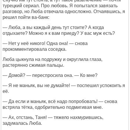
турецкий сериал. Про любовь. Я попытался завязать
разговор, но Люба отвечала односложно. Отчаявшись, я
решил пойти ва-банк:
— Люба, а вы каждый день тут стоите? А когда
отдыхаете? Можно я к вам приеду? У вас муж есть?
— Нет у неё никого! Одна она! — снова
прокомментировала соседка.
Люба цыкнула на подружку и округлила глаза,
растерянно сжимая пальцы.
— Домой? — переспросила она. — Ко мне?
— Я не маньяк, вы не думайте! — поспешил успокоить я
её.
— Да если и маньяк, всё надо попробовать! — снова
встряла тётка, одобрительно подмигивая мне.
— Ах, отстань, Таня! — тяжело нахмурившись,
задумалась Люба.