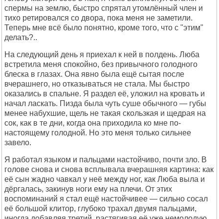
спермы на землю, быстро спрятал утомлённый член и
тихо ретировался со двора, пока меня не заметили.
Теперь мне всё было понятно, кроме того, что с "этим"
делать?..
На следующий день я приехал к ней в полдень. Люба
встретила меня спокойно, без привычного голодного
блеска в глазах. Она явно была ещё сытая после
вчерашнего, но отказываться не стала. Мы быстро
оказались в спальне. Я раздел её, уложил на кровать и
начал ласкать. Пизда была чуть суше обычного — губы
менее набухшие, щель не такая скользкая и щедрая на
сок, как в те дни, когда она приходила ко мне по-
настоящему голодной. Но это меня только сильнее
завело.
Я работал языком и пальцами настойчиво, почти зло. В
голове снова и снова всплывала вчерашняя картина: как
её сын жадно чавкал у неё между ног, как Люба выла и
дёргалась, закинув ноги ему на плечи. От этих
воспоминаний я стал ещё настойчивее — сильно сосал
её большой клитор, глубоко трахал двумя пальцами,
иногда добавляя третий, растягивая её уже немолодую,