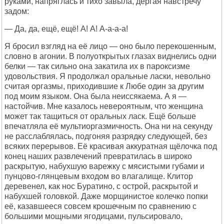
руками, напряглась и тихо завыла, дёргая навстречу
задом:
— Да, да, ещё, ещё! А! А! А-а-а-а!
Я бросил взгляд на её лицо — оно было перекошенным,
словно в агонии. В полуоткрытых глазах виднелись одни
белки — так сильно она закатила их в пароксизме
удовольствия. Я продолжал оральные ласки, невольно
считая оргазмы, приходившие к Любе один за другим
под моим языком. Она была неиссякаема. А я —
настойчив. Мне казалось невероятным, что женщина
может так тащиться от оральных ласк. Ещё больше
впечатляла её мультиоргазмичность. Она ни на секунду
не расслаблялась, подгоняя разрядку следующей, без
всяких перерывов. Её красивая аккуратная щёлочка под
конец наших развлечений превратилась в широко
раскрытую, набухшую варежку с мясистыми губами и
пунцово-глянцевым входом во влагалище. Клитор
деревенел, как нос Буратино, с острой, раскрытой и
набухшей головкой. Даже морщинистое колечко попки
её, казавшееся совсем крошечным по сравнению с
большими мощными ягодицами, пульсировало,