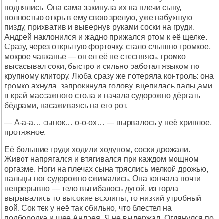
поднялись. Она сама закинула их на плечи сыну,
полностью открыв ему свою зрелую, уже набухшую
пизду, прихватив и вывернув руками соски на груди.
Андрей наклонился и жадно прижался ртом к её щелке.
Сразу, через открытую форточку, стало слышно громкое,
мокрое чавканье — он ел её не стесняясь, громко
высасывал соки, быстро и сильно работал языком по
крупному клитору. Люба сразу же потеряла контроль: она
громко ахнула, запрокинула голову, вцепилась пальцами
в край массажного стола и начала судорожно дёргать
бёдрами, насаживаясь на его рот.
— А-а-а… сынок… о-о-ох… — вырвалось у неё хриплое,
протяжное.
Её большие груди ходили ходуном, соски дрожали.
Живот напрягался и втягивался при каждом мощном
оргазме. Ноги на плечах сына тряслись мелкой дрожью,
пальцы ног судорожно сжимались. Она кончала почти
непрерывно — тело выгибалось дугой, из горла
вырывались то высокие всхлипы, то низкий утробный
вой. Сок тек у неё так обильно, что блестел на
подбородке и шее Андрея. Я не выдержал. Оглянулся по