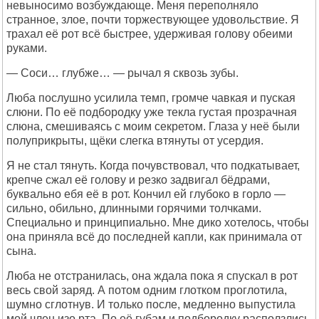
невыносимо возбуждающе. Меня переполняло
странное, злое, почти торжествующее удовольствие. Я
трахал её рот всё быстрее, удерживая голову обеими
руками.
— Соси… глубже… — рычал я сквозь зубы.
Люба послушно усилила темп, громче чавкая и пуская
слюни. По её подбородку уже текла густая прозрачная
слюна, смешиваясь с моим секретом. Глаза у неё были
полуприкрыты, щёки слегка втянуты от усердия.
Я не стал тянуть. Когда почувствовал, что подкатывает,
крепче сжал её голову и резко задвигал бёдрами,
буквально ебя её в рот. Кончил ей глубоко в горло —
сильно, обильно, длинными горячими толчками.
Специально и принципиально. Мне дико хотелось, чтобы
она приняла всё до последней капли, как принимала от
сына.
Люба не отстранилась, она ждала пока я спускал в рот
весь свой заряд. А потом одним глотком проглотила,
шумно сглотнув. И только после, медленно выпустила
мой член изо рта. По её губам и подбородку расползлись