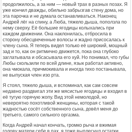
продолжилось, а за ним — новый трах в разных позах. Я
уже кончил дважды, обильно забрызгав стену дома, но
эта парочка и не думала останавливаться. Наконец
Андрей лёг на спину, а Люба, тяжело дыша, поползла по
нему сверху. Её большие ягодицы колыхались при
каждом движении. Она наклонилась, отбросила в
сторону обесцвеченные волосы и жадно присосалась к
члену сына. Я теперь видел только её широкий, мощный
зад и то, как он ритмично движется, пока она глубоко
заглатывала и обсасывала его хуй. Но понимал, что губы
Любы скользили по всей длине, язык работал активно,
она чмокала, причмокивала и иногда тихо постанывала,
не выпуская член изо рта.
Я стоял, тяжело дыша, и вспоминал, как сам совсем
недавно раздвигал эти же мясистые ягодицы и входил в
её тугую горячую жопу. Вид этой немолодой, но
невероятно похотливой женщины, которая с такой
жадностью сосёт собственного сына, довёл меня до
третьего, самого сильного оргазма.
Когда Андрей начал кончать, громко рыча и вжимая
голову матери себе в пах, я тоже выплеснул остатки