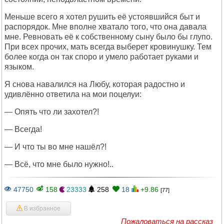
Меньше всего я хотел рушить её устоявшийся быт и
распорядок. Мне вполне хватало того, что она давала
мне. Ревновать её к собственному сыну было бы глупо.
При всех прочих, мать всегда выберет кровинушку. Тем
более когда он так споро и умело работает руками и
языком.
Я снова навалился на Любу, которая радостно и
удивлённо ответила на мои поцелуи:
— Опять что ли захотел?!
— Всегда!
— И что ты во мне нашёл?!
— Всё, что мне было нужно!..
47750
158
23333
258
18
+9.86
[77]
В избранное
Пожаловаться на рассказ