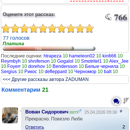
Оцените этот рассказ:
766
77 голосов
Платина
766
Последние оценки:
htrapeza
10
hameleon02
10
kin666
10
Reymbyh
10
shniferson
10
Gogalol
10
Smotritel1
10
Alex_Jee
10
Foyerr
10
dorehov
10
Bendersson
10
Белые чернила
10
Sergius
10
Рикос
10
defleppard
10
Черномор
10
balt
10
<<< Другие рассказы автора ZADUMAN
Комментарии
21
#
Вован Сидорович
25.04.2026 09:38
20273
Прекрасно. Повезло Любе
Ответить
2