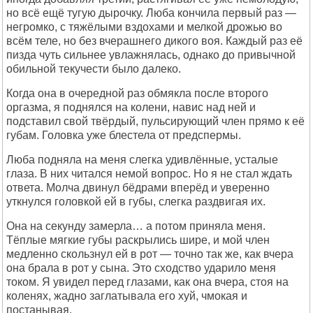
но всё ещё тугую дырочку. Люба кончила первый раз —
негромко, с тяжёлыми вздохами и мелкой дрожью во
всём теле, но без вчерашнего дикого воя. Каждый раз её
пизда чуть сильнее увлажнялась, однако до привычной
обильной текучести было далеко.
Когда она в очередной раз обмякла после второго
оргазма, я поднялся на колени, навис над ней и
подставил свой твёрдый, пульсирующий член прямо к её
губам. Головка уже блестела от предспермы.
Люба подняла на меня слегка удивлённые, усталые
глаза. В них читался немой вопрос. Но я не стал ждать
ответа. Молча двинул бёдрами вперёд и уверенно
уткнулся головкой ей в губы, слегка раздвигая их.
Она на секунду замерла… а потом приняла меня.
Тёплые мягкие губы раскрылись шире, и мой член
медленно скользнул ей в рот — точно так же, как вчера
она брала в рот у сына. Это сходство ударило меня
током. Я увидел перед глазами, как она вчера, стоя на
коленях, жадно заглатывала его хуй, чмокая и
постанывая.