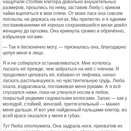
нащупали столбик клитора довольно внушительных
размеров, прошлись по нему, заставив Любу с криком
чайки вцепиться в мои плечи. От моих ласк она совсем
поплыла, не держась на ногах. Мы прилегли, и я одними
поглаживаниями её хорошо сохранившейся киски довёл
женщину до оргазма. Она крикнула громко и обречённо,
взбрыкнув ногами.
— Так я бесконечно могу, — призналась она, благодарно
целуя меня в лицо.
Я и не собирался останавливаться. Мне хотелось
ласкать её прежде, чем забраться на неё с членом. Я
продолжил целовать её, избавил от лифчика, начал
ласкать расплывшуюся, но чувствительную грудь. Люба
охала, вздрагивала, поглаживая меня руками. А я всё
спускался ниже, пока не уткнулся носом в лобок,
покрытый редкими седоватыми волосами. Запах — как у
молодой, стойкий, женский, притягательный — манил
меня дальше. И вот уже найденный пальцами клитор, во
всей красе оказался у меня в губах.
Тут Люба ополоумела. Она задрала ноги, прихватив их