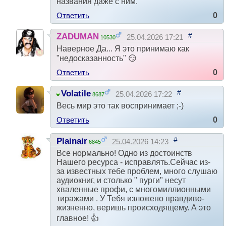
названия даже с ним.
Ответить
0
#
ZADUMAN
25.04.2026 17:21
10530
Наверное Да... Я это принимаю как
"недосказанность" 😏
Ответить
0
#
Volatile
25.04.2026 17:22
8687
Весь мир это так воспринимает ;-)
Ответить
0
#
Plainair
25.04.2026 14:23
6845
Все нормально! Одно из достоинств
Нашего ресурса - исправлять.Сейчас из-
за известных тебе проблем, много слушаю
аудиокниг, и столько " пурги" несут
хваленные профи, с многомиллионными
тиражами . У Тебя изложено правдиво-
жизненно, веришь происходящему. А это
главное! 👍