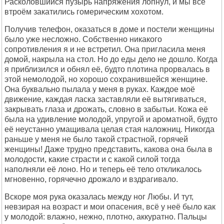
Расколовшийся пузырь напряжения лопнул, и мы все
втроём закатились гомерическим хохотом.
Получив телефон, оказаться в доме и постели женщины
было уже несложно. Собственно никакого
сопротивления я и не встретил. Она пригласила меня
домой, накрыла на стол. Но до еды дело не дошло. Когда
я приблизился и обнял её, будто плотина прорвалась в
этой немолодой, но хорошо сохранившейся женщине.
Она буквально пылала у меня в руках. Каждое моё
движение, каждая ласка заставляли её вытягиваться,
закрывать глаза и дрожать, словно в забытьи. Кожа её
была на удивление молодой, упругой и ароматной, будто
её неустанно умащивала целая стая наложниц. Никогда
раньше у меня не было такой страстной, горячей
женщины! Даже трудно представить, какова она была в
молодости, какие страсти и с какой силой тогда
наполняли её лоно. Но и теперь её тело откликалось
мгновенно, горячечно дрожало и вздрагивало.
Вскоре моя рука оказалась между ног Любы. И тут,
невзирая на возраст и мои опасения, всё у неё было как
у молодой: влажно, нежно, плотно, аккуратно. Пальцы