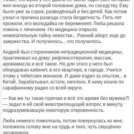
жил иногда во второй половине дома, по соседству. Ему
было уже за сорок, разведённый и без детей. Как потом
узнал и причина развода стала бездетность. Пять лет
прожили, его молодайка не беременеет. Люба решила
помочь с лечением. Но медицина открыла
нежелательную тайну невестки... Ранний аборт, еще до
замужества. И получилось... что получилось.
Андрей был сторонником нетрадиционной медицины,
практиковал на дому: рефлексотерапия, массаж,
аромамасла и всё такое. Но для этого у него был
оборудован кабинет, в его квартире, в городе. Учился
этому у тибетских монахов. И даже ездил за опытом... в
Китай. Зарабатывал, кстати, неплохо. К нему ехали по
сарафанному радио со всей округи.
— Как же ты такая горячая и всё это время без мужика?!
— задал я ей свой животрепещущий вопрос в минуту,
подразумевавшую некоторую откровенность.
Люба немного помолчала, потом повернулась ко мне,
положила голову мне на грудь и тихо, чуть смущённо
заговорила: