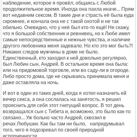
наблюдение, которое я провёл, общаясь с Любой
продолжительное время. Иногда она пахла иначе... Прям
вот недавним сексом. В такие дни и страсть её была куда
скромнее, и кончала она не с такой охотой и не так
обильно. Очевидно, что у неё был кто-то ещё! Не скажу,
что я большой собственник и ревнивец, но к Любе имел
самые непосредственные и нежные чувства, и наличие
другого любовника меня задевало. Но кто это мог быть?!
Никаких следов мужчины в доме не было.
Единственный, кто заходил к ней довольно регулярно,
был Любин сын, Андрей. В остальное время она была:
или на придомовой торговле, или во саду-ли в огороде.
Либо просто дома, где не скрываясь принимала меня и
даже оставляла на ночь.
И вот в один из таких дней, когда я хотел назначить ей
вечер секса, а она сослалась на занятость, я решил
прояснить для себя этот гнетущий вопрос. В тот день
возвращался сын с Тибета и, возможно, это было как-то
связано... Уж больно часто Андрей, сквозил в
речах Любушки. Как бы там ни было, напридумывал
того, чего я подозревал по своей природной
испорченности...