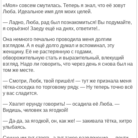
«Моя» совсем смутилась. Теперь я знал, что её зовут
Люба. Идеальное имя для моих целей.
— Ладно, Люба, рад был познакомиться! Вы подумайте,
я серьёзно! Заеду ещё на днях, ответите!..
Она немного печально проводила меня долгим
взглядом. А я ещё долго думал и вспоминал, эту
женщину. Её не растерянную с годами,
обворожительную стать и выразительный, влекущий
взгляд. Надо ли говорить, что через день я снова был на
том же месте.
— Смотри, Любк, твой пришёл! — тут же признала меня
тётка-соседка по торговому ряду. — Ну теперь точно всё
у вас сладится.
— Хватит ерунду говорить! — осадила её Люба. —
Видишь, человек за ягодкой!
— Да-да, за ягодкой, он, как же! — закивала тётка, хитро
улыбаясь.
Скучно им тут стоять, а тут такое развлечение — почти