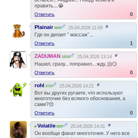
править....😭
Ответить
0
#
Plainair
25.04.2026 11:59
6845
Где он делает " массаж"...
Ответить
1
#
ZADUMAN
25.04.2026 13:14
10530
Нашел, сразу... поправил... жду..)))😏
Ответить
0
#
rohl
25.04.2026 14:21
3724
Вот вы других ругаете, что используют
многоточие без всякого обоснования, а
сами?😔
Ответить
0
#
Volatile
25.04.2026 14:31
8687
Он вообще фанат многоточия. У него все