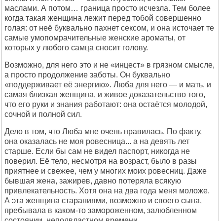
маслами. А потом… граница просто исчезла. Тем более
когда такая женщина лежит перед тобой совершенно
голая: от неё буквально пахнет сексом, и она источает те
самые умопомрачительные женские ароматы, от
которых у любого самца сносит голову.
Возможно, для него это и не «инцест» в грязном смысле,
а просто продолжение заботы. Он буквально
«поддерживает её энергию». Люба для него — и мать, и
самая близкая женщина, и живое доказательство того,
что его руки и знания работают: она остаётся молодой,
сочной и полной сил.
Дело в том, что Люба мне очень нравилась. По факту,
она оказалась не моя ровесница... а на девять лет
старше. Если бы сам не видел паспорт, никогда не
поверил. Её тело, несмотря на возраст, было в разы
приятнее и свежее, чем у многих моих ровесниц. Даже
бывшая жена, зажирев, давно потеряла всякую
привлекательность. Хотя она на два года меня моложе.
А эта женщина стараниями, возможно и своего сына,
пребывала в каком-то замороженном, залюбленном
состоянии, неподвластном времени.