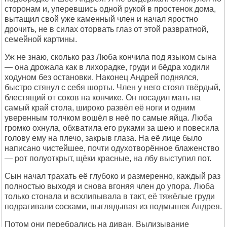
сторонам и, уперевшись одной рукой в простенок дома,
вытащил свой уже каменный член и начал яростно
дрочить, не в силах оторвать глаз от этой развратной,
семейной картины.
Уж не знаю, сколько раз Люба кончила под языком сына
— она дрожала как в лихорадке, груди и бёдра ходили
ходуном без остановки. Наконец Андрей поднялся,
быстро стянул с себя шорты. Член у него стоял твёрдый,
блестящий от соков на кончике. Он посадил мать на
самый край стола, широко развёл её ноги и одним
уверенным толчком вошёл в неё по самые яйца. Люба
громко охнула, обхватила его руками за шею и повесила
голову ему на плечо, закрыв глаза. На её лице было
написано чистейшее, почти одухотворённое блаженство
— рот полуоткрыт, щёки красные, на лбу выступил пот.
Сын начал трахать её глубоко и размеренно, каждый раз
полностью выходя и снова вгоняя член до упора. Люба
только стонала и всхлипывала в такт, её тяжёлые груди
подрагивали сосками, выглядывая из подмышек Андрея.
Потом они перебрались на диван. Вылизывание