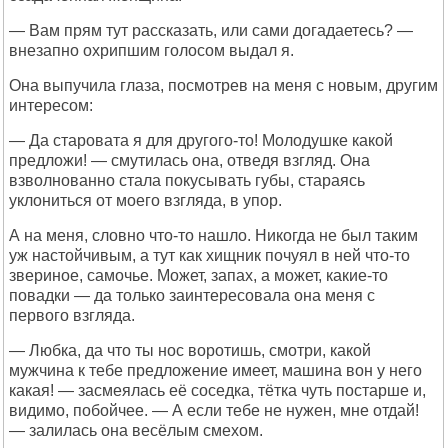
— Вам прям тут рассказать, или сами догадаетесь? —
внезапно охрипшим голосом выдал я.
Она выпучила глаза, посмотрев на меня с новым, другим
интересом:
— Да старовата я для другого-то! Молодушке какой
предложи! — смутилась она, отведя взгляд. Она
взволнованно стала покусывать губы, стараясь
уклониться от моего взгляда, в упор.
А на меня, словно что-то нашло. Никогда не был таким
уж настойчивым, а тут как хищник почуял в ней что-то
звериное, самочье. Может, запах, а может, какие-то
повадки — да только заинтересовала она меня с
первого взгляда.
— Любка, да что ты нос воротишь, смотри, какой
мужчина к тебе предложение имеет, машина вон у него
какая! — засмеялась её соседка, тётка чуть постарше и,
видимо, побойчее. — А если тебе не нужен, мне отдай!
— залилась она весёлым смехом.