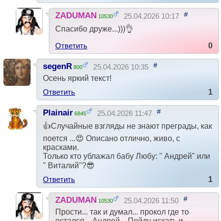
#
ZADUMAN
25.04.2026 10:17
10530
Спасибо друже...)))👌
Ответить
0
#
segenR
25.04.2026 10:35
800
Осень яркий текст!
Ответить
1
#
Plainair
25.04.2026 11:47
6845
👍Случайные взгляды не знают преграды, как
поется ...😍 Описано отлично, живо, с
красками.
Только кто ублажал бабу Любу: " Андрей" или
" Виталий"?😎
Ответить
1
#
ZADUMAN
25.04.2026 11:50
10530
Прости... так и думал... прокол где то
остался... Андрей... Пойду искать и