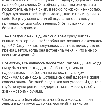
наши общие следы. Она облизнулась, тяжело дыша и
посмотрела на меня снизу вверх с покорной нежностью.
Я рухнул рядом, всё ещё тяжело дыша, и притянул её к
себе. Во рту у меня стоял её вкус, а теперь к нему
примешался мой собственный. Я был странно, почти
болезненно доволен...
Лежа рядом с ней, я думал обо всём сразу. Как так
вышло, что горячая, любвеобильная женщина оказалась
одной? Как у них так получилось с сыном, почему это не
прекращается, когда она встретила меня, и что мне со
всем этим делать?
Возможно, всё началось после того, как отец ушёл, когда
сыну было лет пятнадцать. Люба тогда сильно
надорвалась — работала на износ, тянула дом,
поднимала сына одна. Оставшись с ней вдвоём и живя
совсем рядом, Виталий видел, как она угасает. И где-то в
глубине души решил поддержать мать, «вернуть её к
жизни» своими руками.
Сначала это был обычный лечебный массаж — для
спины и ног. Потом — более глубокий, с тёплыми