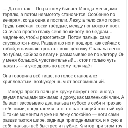
— Да вот так… По-разному бывает. Иногда месяцами
терплю, а потом невмоготу становится. Особенно по
вечерам, когда одна в постели. Лежу, а тело само горит.
Грудь тяжёлая, соски твёрдые, между ног мокро и ноет.
Сначала просто глажу себя по животу, по бёдрам…
медленно, чтобы разогреться. Потом пальцы сами
спускаются ниже. Раздвигаю ноги пошире, как сейчас с
тобой, и начинаю трогать свою щёлочку. Сначала легко,
по губам, собираю влагу и размазываю её по клитору. Он
у меня большой, чувствительный… стоит только чуть
нажать — и уже дрожь по всему телу идёт.
Она говорила всё тише, но голос становился
хрипловатым, возбуждённым от воспоминаний.
— Иногда просто пальцем кружу вокруг него, иногда
двумя пальцами зажимаю и дрочу, как маленький член. А
бывает, засовываю два пальца глубоко в себя и трахаю
себя ними, представляя, что это настоящий толстый хуй.
В такие моменты я уже не лежу спокойно — ноги сами
раздвигаются шире, задница приподнимается, и я сую в
себя пальцы всё быстрее и глубже. Клитор при этом тру