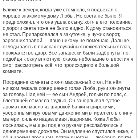
Ближе к вечеру, когда уже стемнело, я подъехал к
хорошо знакомому дому Любы. Но света не было. Я
предположил, что она ушла к сыну, хотя в его половине,
с дороги света тоже не было видно. К дому становиться
не стал. Припарковался в закуточке, у чужих ворот,
заросших травой — явно никому не помешаю. Дальше,
оглядываясь в поисках случайных нежелательных глаз,
прокрался во двор. Все занавески были задёрнуты, но,
подойдя к окну вплотную, сквозь небольшие отверстия я
смог рассмотреть всё, что происходило в большой
комнате.
Посредине комнаты стоял массажный стол. На нём
ничком лежала совершенно голая Люба, руки закинуты
за голову. Над ней — её сын Андрей, голый по пояс, с
блестящей от масла грудью. Он зачерпывал густое
ароматное масло из широкой банки и широкими,
уверенными круговыми движениями втирал его в спину
матери, сильно надавливая ладонями. Кожа Любы
лоснилась, мышцы под его руками расслаблялись и
одновременно дрожали. Он медленно спустился ниже, к
её широким ягодицам, потом к ногам — любовно, почти