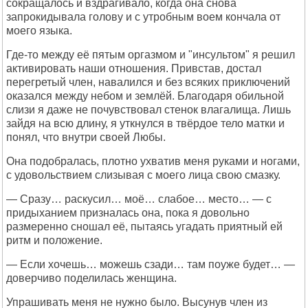
сокращалось и вздрагивало, когда она снова
запрокидывала голову и с утробным воем кончала от
моего языка.
Где-то между её пятым оргазмом и "инсультом" я решил
активировать наши отношения. Привстав, достал
перегретый член, навалился и без всяких приключений
оказался между небом и землёй. Благодаря обильной
слизи я даже не почувствовал стенок влагалища. Лишь
зайдя на всю длину, я уткнулся в твёрдое тело матки и
понял, что внутри своей Любы.
Она подобралась, плотно ухватив меня руками и ногами,
с удовольствием слизывая с моего лица свою смазку.
— Сразу… раскусил… моё… слабое… место… — с
придыханием призналась она, пока я довольно
размеренно сношал её, пытаясь угадать приятный ей
ритм и положение.
— Если хочешь… можешь сзади… там поуже будет… —
доверчиво поделилась женщина.
Упрашивать меня не нужно было. Высунув член из