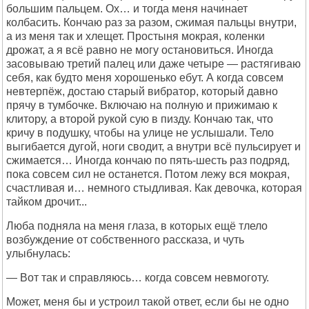
большим пальцем. Ох… и тогда меня начинает
колбасить. Кончаю раз за разом, сжимая пальцы внутри,
а из меня так и хлещет. Простыня мокрая, коленки
дрожат, а я всё равно не могу остановиться. Иногда
засовываю третий палец или даже четыре — растягиваю
себя, как будто меня хорошенько ебут. А когда совсем
невтерпёж, достаю старый вибратор, который давно
прячу в тумбочке. Включаю на полную и прижимаю к
клитору, а второй рукой сую в пизду. Кончаю так, что
кричу в подушку, чтобы на улице не услышали. Тело
выгибается дугой, ноги сводит, а внутри всё пульсирует и
сжимается… Иногда кончаю по пять-шесть раз подряд,
пока совсем сил не останется. Потом лежу вся мокрая,
счастливая и… немного стыдливая. Как девочка, которая
тайком дрочит...
Люба подняла на меня глаза, в которых ещё тлело
возбуждение от собственного рассказа, и чуть
улыбнулась:
— Вот так и справляюсь… когда совсем невмоготу.
Может, меня бы и устроил такой ответ, если бы не одно