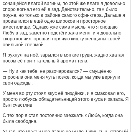
сочащейся влагой вагины, по этой же влаге я довольно
споро вогнал его ей в зад. Действительно, там было
поуже, но только в районе самого сфинктера. Дальше я
провалился в ещё одно широкое и просторное
вместилище. Однако уже сама мысль, что я сношаю
Любу в зад, заметно подстёгивала меня, и я довольно
скоро кончил, орошая горячую кишку женщины своей
обильной спермой.
Я рухнул на неё, зарылся в мягкие груди, жадно хватая
носом её притягательный аромат тела.
— Ну и как тебе, не разочаровался? — смущённо
спросила она меня чуть позже, когда мы уже вернули
свои одежды.
У меня во рту стоял вкус её пиздёнки, и я смаковал его,
просто любуясь обладательницей этого вкуса и запаха. Я
был счастлив.
С тех пор я стал постоянно заезжать к Любе, когда она
была свободна.
Узнал, что мужа у неё давно не было. Один сын, который