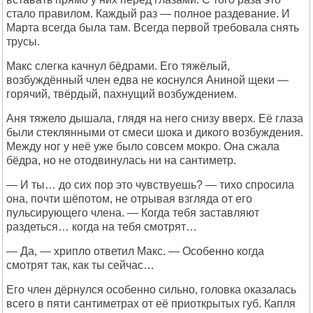
стало правилом. Каждый раз — полное раздевание. И
Марта всегда была там. Всегда первой требовала снять
трусы.
Макс слегка качнул бёдрами. Его тяжёлый,
возбуждённый член едва не коснулся Аниной щеки —
горячий, твёрдый, пахнущий возбуждением.
Аня тяжело дышала, глядя на него снизу вверх. Её глаза
были стеклянными от смеси шока и дикого возбуждения.
Между ног у неё уже было совсем мокро. Она сжала
бёдра, но не отодвинулась ни на сантиметр.
— И ты… до сих пор это чувствуешь? — тихо спросила
она, почти шёпотом, не отрывая взгляда от его
пульсирующего члена. — Когда тебя заставляют
раздеться… когда на тебя смотрят…
— Да, — хрипло ответил Макс. — Особенно когда
смотрят так, как ты сейчас…
Его член дёрнулся особенно сильно, головка оказалась
всего в пяти сантиметрах от её приоткрытых губ. Капля