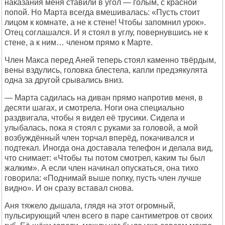
наказания меня ставили в угол — голым, с красной
попой. Но Марта всегда вмешивалась: «Пусть стоит
лицом к комнате, а не к стене! Чтобы запомнил урок».
Отец соглашался. И я стоял в углу, повернувшись не к
стене, а к ним… членом прямо к Марте.
Член Макса перед Аней теперь стоял каменно твёрдым,
вены вздулись, головка блестела, капли предэякулята
одна за другой срывались вниз.
— Марта садилась на диван прямо напротив меня, в
десяти шагах, и смотрела. Ноги она специально
раздвигала, чтобы я видел её трусики. Сидела и
улыбалась, пока я стоял с руками за головой, а мой
возбуждённый член торчал вперёд, покачивался и
подтекал. Иногда она доставала телефон и делала вид,
что снимает: «Чтобы ты потом смотрел, каким ты был
жалким». А если член начинал опускаться, она тихо
говорила: «Поднимай выше попку, пусть член лучше
видно». И он сразу вставал снова.
Аня тяжело дышала, глядя на этот огромный,
пульсирующий член всего в паре сантиметров от своих