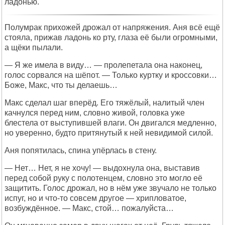
ладонью.
Полумрак прихожей дрожал от напряжения. Аня всё ещё
стояла, прижав ладонь ко рту, глаза её были огромными,
а щёки пылали.
— Я же имела в виду… — пролепетала она наконец,
голос сорвался на шёпот. — Только куртку и кроссовки…
Боже, Макс, что ты делаешь…
Макс сделал шаг вперёд. Его тяжёлый, налитый член
качнулся перед ним, словно живой, головка уже
блестела от выступившей влаги. Он двигался медленно,
но уверенно, будто притянутый к ней невидимой силой.
Аня попятилась, спина упёрлась в стену.
— Нет… Нет, я не хочу! — выдохнула она, выставив
перед собой руку с полотенцем, словно это могло её
защитить. Голос дрожал, но в нём уже звучало не только
испуг, но и что-то совсем другое — хрипловатое,
возбуждённое. — Макс, стой… пожалуйста…