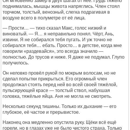
Он мгновенно замер в двух шагах от неё. Грудь тяжело
поднималась, мышцы живота напряглись. Член стоял
торчком, толстый, венозный, слегка подрагивая в
воздухе всего в полуметре от её лица.
— Прости… — тихо сказал Макс, голос низкий и
виноватый. — Я… я неправильно понял. Чёрт, Ань,
извини. Я не собирался тебя пугать. И уж точно не
собирался тебя… ебать. Просто… в детстве, когда мне
говорили «раздевайся», это всегда значило —
полностью. До трусов и ниже. Я даже не подумал. Глупо
получилось.
Он неловко провёл рукой по мокрым волосам, но не
сделал попытки прикрыться. Его огромный член
продолжал стоять перед ней во всей своей тяжёлой,
пульсирующей красе — толстый ствол, набухшая
головка, тяжёлые яйца. Аня не могла не смотреть.
Несколько секунд тишины. Только их дыхание — его
глубокое, её частое и прерывистое.
Наконец она медленно опустила руку. Щёки всё ещё
горели, но в глазах уже не было чистого страха. Только