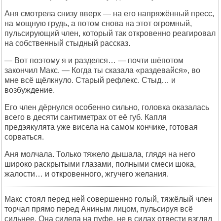
Аня смотрела снизу вверх — на его напряжённый пресс,
на мощную грудь, а потом снова на этот огромный,
пульсирующий член, который так откровенно реагировал
на собственный стыдный рассказ.
— Вот поэтому я и разделся… — почти шёпотом
закончил Макс. — Когда ты сказала «раздевайся», во
мне всё щёлкнуло. Старый рефлекс. Стыд… и
возбуждение.
Его член дёрнулся особенно сильно, головка оказалась
всего в десяти сантиметрах от её губ. Капля
предэякулята уже висела на самом кончике, готовая
сорваться.
Аня молчала. Только тяжело дышала, глядя на него
широко раскрытыми глазами, полными смеси шока,
жалости… и откровенного, жгучего желания.
Макс стоял перед ней совершенно голый, тяжёлый член
торчал прямо перед Аниным лицом, пульсируя всё
сильнее. Она сидела на пуфе, не в силах отвести взгляд