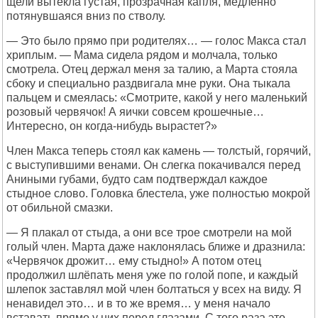
щели вытекла густая, прозрачная капля, медленно
потянувшаяся вниз по стволу.
— Это было прямо при родителях… — голос Макса стал
хриплым. — Мама сидела рядом и молчала, только
смотрела. Отец держал меня за талию, а Марта стояла
сбоку и специально раздвигала мне руки. Она тыкала
пальцем и смеялась: «Смотрите, какой у него маленький
розовый червячок! А яички совсем крошечные…
Интересно, он когда-нибудь вырастет?»
Член Макса теперь стоял как камень — толстый, горячий,
с выступившими венами. Он слегка покачивался перед
Аниными губами, будто сам подтверждал каждое
стыдное слово. Головка блестела, уже полностью мокрой
от обильной смазки.
— Я плакал от стыда, а они все трое смотрели на мой
голый член. Марта даже наклонялась ближе и дразнила:
«Червячок дрожит… ему стыдно!» А потом отец
продолжил шлёпать меня уже по голой попе, и каждый
шлепок заставлял мой член болтаться у всех на виду. Я
ненавидел это… и в то же время… у меня начало
вставать прямо у них перед глазами. С того раза это