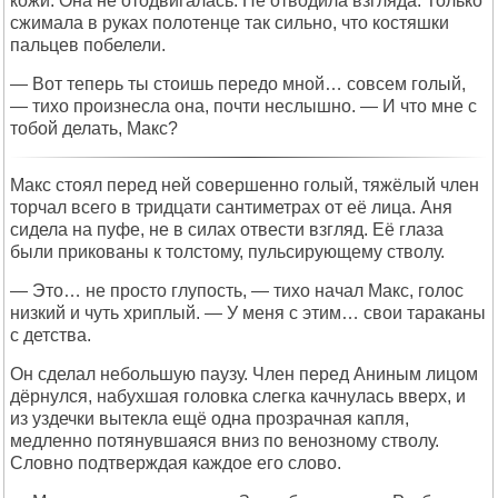
кожи. Она не отодвигалась. Не отводила взгляда. Только
сжимала в руках полотенце так сильно, что костяшки
пальцев побелели.
— Вот теперь ты стоишь передо мной… совсем голый,
— тихо произнесла она, почти неслышно. — И что мне с
тобой делать, Макс?
Макс стоял перед ней совершенно голый, тяжёлый член
торчал всего в тридцати сантиметрах от её лица. Аня
сидела на пуфе, не в силах отвести взгляд. Её глаза
были прикованы к толстому, пульсирующему стволу.
— Это… не просто глупость, — тихо начал Макс, голос
низкий и чуть хриплый. — У меня с этим… свои тараканы
с детства.
Он сделал небольшую паузу. Член перед Аниным лицом
дёрнулся, набухшая головка слегка качнулась вверх, и
из уздечки вытекла ещё одна прозрачная капля,
медленно потянувшаяся вниз по венозному стволу.
Словно подтверждая каждое его слово.