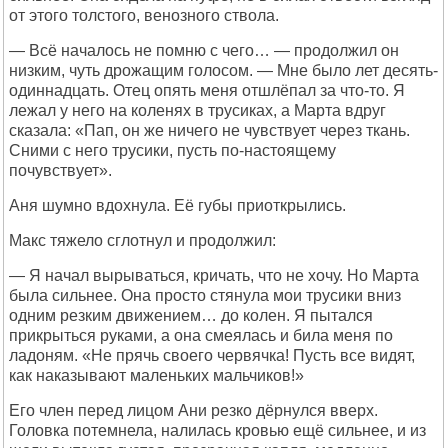
от этого толстого, венозного ствола.
— Всё началось не помню с чего… — продолжил он
низким, чуть дрожащим голосом. — Мне было лет десять-
одиннадцать. Отец опять меня отшлёпал за что-то. Я
лежал у него на коленях в трусиках, а Марта вдруг
сказала: «Пап, он же ничего не чувствует через ткань.
Сними с него трусики, пусть по-настоящему
почувствует».
Аня шумно вдохнула. Её губы приоткрылись.
Макс тяжело сглотнул и продолжил:
— Я начал вырываться, кричать, что не хочу. Но Марта
была сильнее. Она просто стянула мои трусики вниз
одним резким движением… до колен. Я пытался
прикрыться руками, а она смеялась и била меня по
ладоням. «Не прячь своего червячка! Пусть все видят,
как наказывают маленьких мальчиков!»
Его член перед лицом Ани резко дёрнулся вверх.
Головка потемнела, налилась кровью ещё сильнее, и из