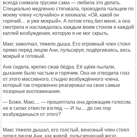
всегда снимала трусики сама — любила это делать.
Специально медленно стягивала, проводила пальцем по
моему члену «случайно» и хихикала: «Ой, какой он
горячий… и уже мокрый». А потом отец бил меня, а она
смотрела и наслаждалась каждым моим стоном и каждой
каплей возбуждения, которую я не мог скрыть.
Макс замолчал, тяжело дыша. Его огромный член стоял
прямо перед лицом Ани, пульсируя, подёргиваясь, весь
мокрый и готовый.
Аня сидела, крепко сжав бёдра. Её щёки пылали,
дыхание было частым и горячим. Она не отводила глаз
от этого массивного, стыдно возбуждённого члена,
который так откровенно реагировал на свои самые
позорные воспоминания.
— Боже, Макс… — прошептала она дрожащим голосом,
не в силах отвести взгляд. — И ты… до сих пор
возбуждаешься от этого?
Макс тяжело дышал, его толстый, венозный член стоял
перед лицом Ани, как живой, пульсирующий жезл.