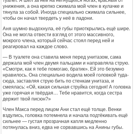
туалет. Я шёл за ней на негнущихся ногах, красный от
унижения, а она крепко сжимала мой член в кулачке и
тянула за собой. Иногда специально сжимала сильнее,
чтобы он начал твердеть у неё в ладони.
Аня шумно выдохнула, её губы приоткрылись ещё шире.
Она не могла отвести взгляд от этого массивного,
мокрого члена, который сейчас стоял перед ней и
реагировал на каждое слово.
— В туалете она ставила меня перед унитазом, сама
держала мой член двумя пальцами и направляла струю.
«Смотри, как я тебе помогаю, братик». Ей это безумно
нравилось. Она специально водила моей головкой туда-
сюда, заставляя струю бить по стенкам унитаза, и
смеялась: «Ой, какая сильная струйка сегодня! А головка
уже горячая и твёрдая… Тебе нравится, когда сестра
держит твой писюн?»
Член Макса перед лицом Ани стал ещё толще. Венки
вздулись, головка потемнела и начала подтёкивать ещё
сильнее — густая прозрачная капля медленно
потянулась вниз, едва не сорвавшись на Анины губы.