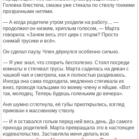
Головка блестела, смазка уже стекала по стволу тонкими
прозрачными нитями.
— А когда родители утром уходили на работу… —
продолжил он низким, хриплым голосом, — Марта
говорила: «Зачем весь этот цирк с отцом? Просто
снимай трусики и всё».
Он сделал паузу. Член дёрнулся особенно сильно.
— Я уже знал, что спорить бесполезно. Стоял посреди
комнаты и стягивал трусы. Марта садилась на диван с
чашкой чая и смотрела, как я полностью раздеваюсь.
Иногда она сама подходила, медленно стягивала их
вниз, проводя пальцами по моему члену и яйцам. «Вот
так, молодец. Теперь будешь голеньким до вечера».
Аня шумно сглотнула, её губы приоткрылись, взгляд
прикован к массивному стволу.
— И я оставался голым перед ней весь день. До самого
прихода родителей. Марта превращала это в настоящее
издевательство. Заставляла меня делать всю