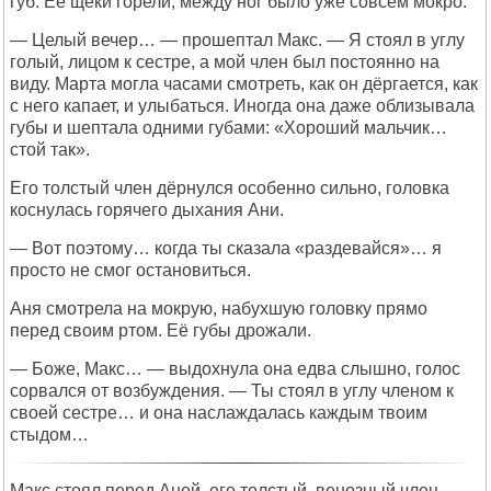
губ. Её щёки горели, между ног было уже совсем мокро.
— Целый вечер… — прошептал Макс. — Я стоял в углу
голый, лицом к сестре, а мой член был постоянно на
виду. Марта могла часами смотреть, как он дёргается, как
с него капает, и улыбаться. Иногда она даже облизывала
губы и шептала одними губами: «Хороший мальчик…
стой так».
Его толстый член дёрнулся особенно сильно, головка
коснулась горячего дыхания Ани.
— Вот поэтому… когда ты сказала «раздевайся»… я
просто не смог остановиться.
Аня смотрела на мокрую, набухшую головку прямо
перед своим ртом. Её губы дрожали.
— Боже, Макс… — выдохнула она едва слышно, голос
сорвался от возбуждения. — Ты стоял в углу членом к
своей сестре… и она наслаждалась каждым твоим
стыдом…
Макс стоял перед Аней, его толстый, венозный член