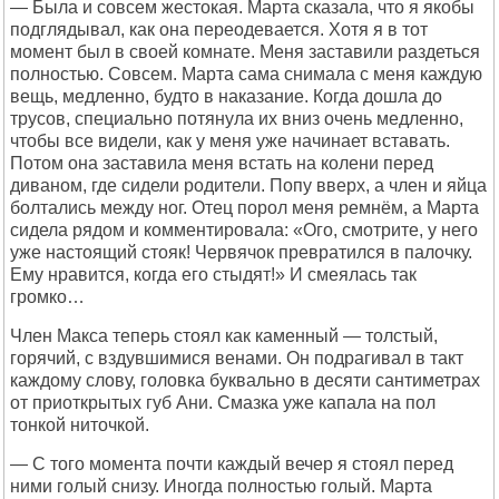
— Была и совсем жестокая. Марта сказала, что я якобы
подглядывал, как она переодевается. Хотя я в тот
момент был в своей комнате. Меня заставили раздеться
полностью. Совсем. Марта сама снимала с меня каждую
вещь, медленно, будто в наказание. Когда дошла до
трусов, специально потянула их вниз очень медленно,
чтобы все видели, как у меня уже начинает вставать.
Потом она заставила меня встать на колени перед
диваном, где сидели родители. Попу вверх, а член и яйца
болтались между ног. Отец порол меня ремнём, а Марта
сидела рядом и комментировала: «Ого, смотрите, у него
уже настоящий стояк! Червячок превратился в палочку.
Ему нравится, когда его стыдят!» И смеялась так
громко…
Член Макса теперь стоял как каменный — толстый,
горячий, с вздувшимися венами. Он подрагивал в такт
каждому слову, головка буквально в десяти сантиметрах
от приоткрытых губ Ани. Смазка уже капала на пол
тонкой ниточкой.
— С того момента почти каждый вечер я стоял перед
ними голый снизу. Иногда полностью голый. Марта