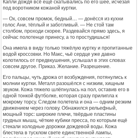
Капли дождя всё ещё скатывались по его шее, исчезая
под воротником кожаной куртки.
— Ох, совсем промок, бедный… — донёсся из кухни
голос Ани, тёплый и заботливый. — Не стой там
столбом, проходи скорее. Раздевайся прямо здесь, я
сейчас полотенце принесу, а то простудишься!
Она имела в виду только тяжёлую куртку и пропитанные
водой кроссовки. Но Макс, чьё сердце уже давно
колотилось от предвкушения, услышал в этих словах
совсем другое. Приказ. Желание. Разрешение.
Его пальцы, чуть дрожа от возбуждения, потянулись к
молнии куртки. Металл разошёлся с низким, хищным
звуком. Кожа тяжело шлёпнулась на пол, оставив его в
одной тонкой футболке, которая сразу прилипла к
мокрому торсу. Следом полетела и она — одним резким
движением через голову. Обнажился рельефный,
мощный торс: широкие плечи, твёрдые пластины
грудных мышц, чёткие кубики пресса, по которым ещё
стекали холодные дорожки дождевой воды. Кожа
блестела в тусклом свете единственной лампы,