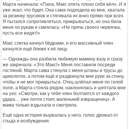
Марта начинала: «Папа, Макс опять плохо себя вёл». И я
уже знал, что будет. Она сама подходила ко мне, хватала
за резинку трусиков и стягивала их вниз прямо при всех.
Я пытался сопротивляться, прикрываться, но она била
меня по рукам и смеялась: «Не прячь своего червячка,
пусть все видят!»
Макс слегка качнул бёдрами, и его массивный член
качнулся ещё ближе к её лицу.
— Однажды она разбила любимую мамину вазу и сразу
же закричала: «Это Макс!» Меня поставили посреди
гостиной. Марта сама стянула с меня штаны и трусы до
щиколоток, а потом ещё и раздвинула мне руки за спину,
чтобы я не мог прикрыться. Отец шлёпал меня по голой
попе, а Марта стояла рядом, наклонялась и шептала мне
на ухо: «Смотри, как у тебя член болтается от каждого
удара… уже почти стоит, маленький извращенец». А
мама только вздыхала и смотрела.
Ещё одна история вырвалась у него, голос дрожал от
стыда и возбуждения: