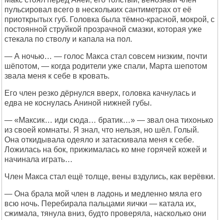
пульсировал всего в нескольких сантиметрах от её
приоткрытых губ. Головка была тёмно-красной, мокрой, с
постоянной струйкой прозрачной смазки, которая уже
стекала по стволу и капала на пол.
— А ночью… — голос Макса стал совсем низким, почти
шёпотом, — когда родители уже спали, Марта шепотом
звала меня к себе в кровать.
Его член резко дёрнулся вверх, головка качнулась и
едва не коснулась Аниной нижней губы.
— «Максик… иди сюда… братик…» — звал она тихонько
из своей комнаты. Я знал, что нельзя, но шёл. Голый.
Она откидывала одеяло и затаскивала меня к себе.
Ложилась на бок, прижималась ко мне горячей кожей и
начинала играть…
Член Макса стал ещё толще, вены вздулись, как верёвки.
— Она брала мой член в ладонь и медленно мяла его
всю ночь. Перебирала пальцами яички — катала их,
сжимала, тянула вниз, будто проверяла, насколько они