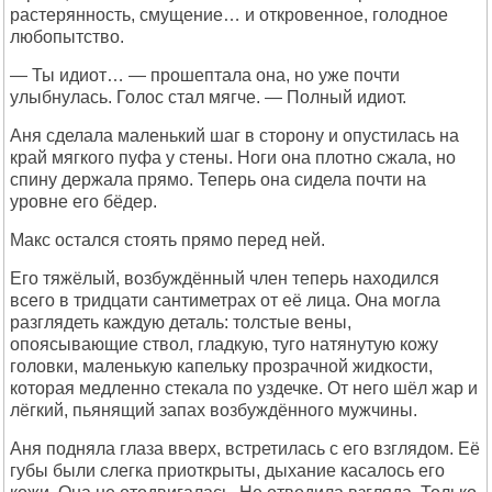
растерянность, смущение… и откровенное, голодное
любопытство.
— Ты идиот… — прошептала она, но уже почти
улыбнулась. Голос стал мягче. — Полный идиот.
Аня сделала маленький шаг в сторону и опустилась на
край мягкого пуфа у стены. Ноги она плотно сжала, но
спину держала прямо. Теперь она сидела почти на
уровне его бёдер.
Макс остался стоять прямо перед ней.
Его тяжёлый, возбуждённый член теперь находился
всего в тридцати сантиметрах от её лица. Она могла
разглядеть каждую деталь: толстые вены,
опоясывающие ствол, гладкую, туго натянутую кожу
головки, маленькую капельку прозрачной жидкости,
которая медленно стекала по уздечке. От него шёл жар и
лёгкий, пьянящий запах возбуждённого мужчины.
Аня подняла глаза вверх, встретилась с его взглядом. Её
губы были слегка приоткрыты, дыхание касалось его