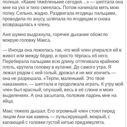
полные. «Какие тяжёленькие сегодня…» — шептала она
мне на ухо и тихо смеялась. Потом начинала мять мою
попку. Сильно, жадно. Раздвигала ягодицы пальцами,
проводила по анусу, шлёпала по ягодицам и снова
возвращалась к члену.
Аня шумно выдохнула, горячее дыхание обожгло
мокрую головку Макса.
— Иногда она ложилась так, что мой член упирался ей в
живот или между бёдер, и просто тёрлась об него.
Перебирала пальцами всю длину, оттягивала крайнюю
плоть, крутила головку в кулачке. До самого утра. Я
лежал рядом с ней голый, дрожал и не мог кончить —
она не разрешала. «Терпи, маленький. Это твоё
наказание», — шептала и продолжала играть. К утру мой
член был красный, опухший, весь в её слюне и моих
выделениях. А она засыпала, положив ладонь мне на
яйца.
Макс тяжело дышал. Его огромный член стоял перед
лицом Ани как камень — пульсирующий, мокрый, с
капающей с головки густой нитью предэякулята.