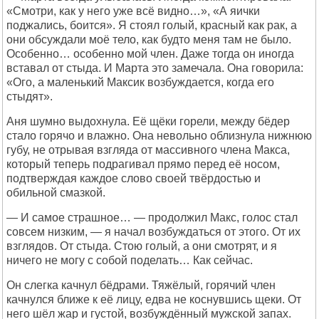
«Смотри, как у него уже всё видно…», «А яички
поджались, боится». Я стоял голый, красный как рак, а
они обсуждали моё тело, как будто меня там не было.
Особенно… особенно мой член. Даже тогда он иногда
вставал от стыда. И Марта это замечала. Она говорила:
«Ого, а маленький Максик возбуждается, когда его
стыдят».
Аня шумно выдохнула. Её щёки горели, между бёдер
стало горячо и влажно. Она невольно облизнула нижнюю
губу, не отрывая взгляда от массивного члена Макса,
который теперь подрагивал прямо перед её носом,
подтверждая каждое слово своей твёрдостью и
обильной смазкой.
— И самое страшное… — продолжил Макс, голос стал
совсем низким, — я начал возбуждаться от этого. От их
взглядов. От стыда. Стою голый, а они смотрят, и я
ничего не могу с собой поделать… Как сейчас.
Он слегка качнул бёдрами. Тяжёлый, горячий член
качнулся ближе к её лицу, едва не коснувшись щеки. От
него шёл жар и густой, возбуждённый мужской запах.