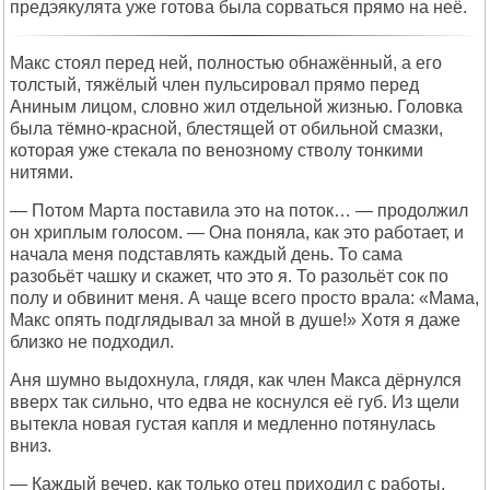
предэякулята уже готова была сорваться прямо на неё.
Макс стоял перед ней, полностью обнажённый, а его
толстый, тяжёлый член пульсировал прямо перед
Аниным лицом, словно жил отдельной жизнью. Головка
была тёмно-красной, блестящей от обильной смазки,
которая уже стекала по венозному стволу тонкими
нитями.
— Потом Марта поставила это на поток… — продолжил
он хриплым голосом. — Она поняла, как это работает, и
начала меня подставлять каждый день. То сама
разобьёт чашку и скажет, что это я. То разольёт сок по
полу и обвинит меня. А чаще всего просто врала: «Мама,
Макс опять подглядывал за мной в душе!» Хотя я даже
близко не подходил.
Аня шумно выдохнула, глядя, как член Макса дёрнулся
вверх так сильно, что едва не коснулся её губ. Из щели
вытекла новая густая капля и медленно потянулась
вниз.
— Каждый вечер, как только отец приходил с работы,