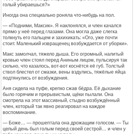
голый убираешься?»
Иногда она специально роняла что-нибудь на пол.
— «Подними, Максик». Я наклонялся, и член качался
прямо у неё перед глазами. Она могла даже слегка
толкнуть его пальцем и захихикать: «Ого, уже почти
стоит. Маленький извращенец возбуждается от уборки».
Макс замолчал, тяжело дыша. Его огромный, налитый
кровью член стоял перед Аниным лицом, пульсируя так
сильно, что казалось, вот-вот коснётся её губ. Толстый
ствол блестел от смазки, вены вздулись, тяжёлые яйца
подтянулись от возбуждения.
Аня сидела на пуфе, крепко сжав бёдра. Её дыхание
было горячим и прерывистым, щёки пылали. Она
смотрела на этот массивный, стыдно возбуждённый
член, который так явно реагировал на каждое
воспоминание.
— Боже… — прошептала она дрожащим голосом. — Ты
целый день был голым перед своей сестрой… и член у