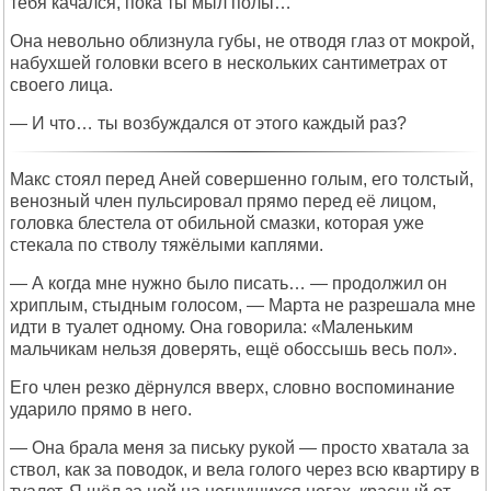
тебя качался, пока ты мыл полы…
Она невольно облизнула губы, не отводя глаз от мокрой,
набухшей головки всего в нескольких сантиметрах от
своего лица.
— И что… ты возбуждался от этого каждый раз?
Макс стоял перед Аней совершенно голым, его толстый,
венозный член пульсировал прямо перед её лицом,
головка блестела от обильной смазки, которая уже
стекала по стволу тяжёлыми каплями.
— А когда мне нужно было писать… — продолжил он
хриплым, стыдным голосом, — Марта не разрешала мне
идти в туалет одному. Она говорила: «Маленьким
мальчикам нельзя доверять, ещё обоссышь весь пол».
Его член резко дёрнулся вверх, словно воспоминание
ударило прямо в него.
— Она брала меня за письку рукой — просто хватала за
ствол, как за поводок, и вела голого через всю квартиру в