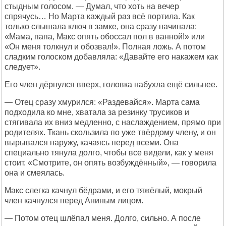
стыдным голосом. — Думал, что хоть на вечер
спрячусь… Но Марта каждый раз всё портила. Как
только слышала ключ в замке, она сразу начинала:
«Мама, папа, Макс опять обоссал пол в ванной!» или
«Он меня толкнул и обозвал!». Полная ложь. А потом
сладким голоском добавляла: «Давайте его накажем как
следует».
Его член дёрнулся вверх, головка набухла ещё сильнее.
— Отец сразу хмурился: «Раздевайся». Марта сама
подходила ко мне, хватала за резинку трусиков и
стягивала их вниз медленно, с наслаждением, прямо при
родителях. Ткань скользила по уже твёрдому члену, и он
вырывался наружу, качаясь перед всеми. Она
специально тянула долго, чтобы все видели, как у меня
стоит. «Смотрите, он опять возбуждённый», — говорила
она и смеялась.
Макс слегка качнул бёдрами, и его тяжёлый, мокрый
член качнулся перед Аниным лицом.
— Потом отец шлёпал меня. Долго, сильно. А после