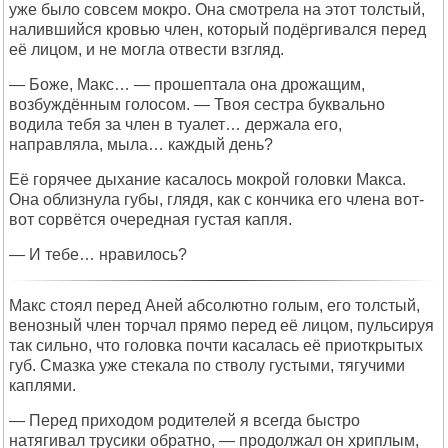
уже было совсем мокро. Она смотрела на этот толстый,
налившийся кровью член, который подёргивался перед
её лицом, и не могла отвести взгляд.
— Боже, Макс… — прошептала она дрожащим,
возбуждённым голосом. — Твоя сестра буквально
водила тебя за член в туалет… держала его,
направляла, мыла… каждый день?
Её горячее дыхание касалось мокрой головки Макса.
Она облизнула губы, глядя, как с кончика его члена вот-
вот сорвётся очередная густая капля.
— И тебе… нравилось?
Макс стоял перед Аней абсолютно голым, его толстый,
венозный член торчал прямо перед её лицом, пульсируя
так сильно, что головка почти касалась её приоткрытых
губ. Смазка уже стекала по стволу густыми, тягучими
каплями.
— Перед приходом родителей я всегда быстро
натягивал трусики обратно, — продолжал он хриплым,