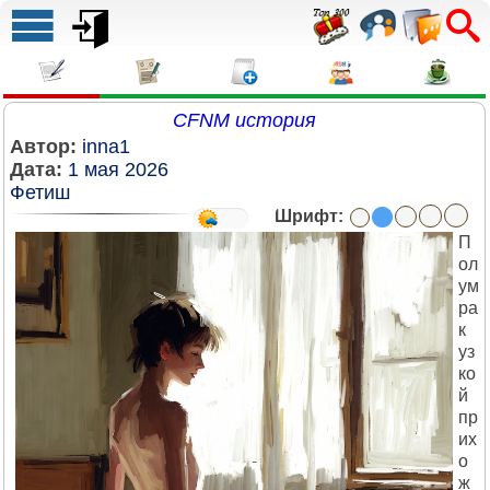
CFNM история
Автор:
inna1
Дата:
1 мая 2026
Фетиш
Шрифт:
П
ол
ум
ра
к
уз
ко
й
пр
их
о
ж