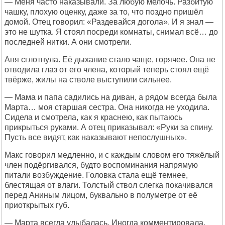
— Меня часто наказывали. За любую мелочь. Разбитую
чашку, плохую оценку, даже за то, что поздно пришёл
домой. Отец говорил: «Раздевайся догола». И я знал —
это не шутка. Я стоял посреди комнаты, снимал всё… до
последней нитки. А они смотрели.
Аня сглотнула. Её дыхание стало чаще, горячее. Она не
отводила глаз от его члена, который теперь стоял ещё
твёрже, жилы на стволе выступили сильнее.
— Мама и папа садились на диван, а рядом всегда была
Марта… моя старшая сестра. Она никогда не уходила.
Сидела и смотрела, как я краснею, как пытаюсь
прикрыться руками. А отец приказывал: «Руки за спину.
Пусть все видят, как наказывают непослушных».
Макс говорил медленно, и с каждым словом его тяжёлый
член подёргивался, будто воспоминания напрямую
питали возбуждение. Головка стала ещё темнее,
блестящая от влаги. Толстый ствол слегка покачивался
перед Аниным лицом, буквально в полуметре от её
приоткрытых губ.
— Марта всегда улыбалась. Иногда комментировала.