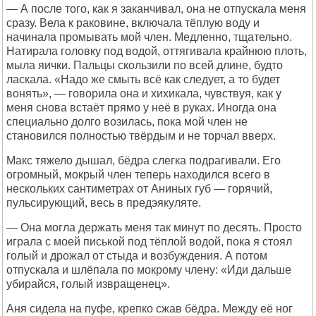
— А после того, как я заканчивал, она не отпускала меня
сразу. Вела к раковине, включала тёплую воду и
начинала промывать мой член. Медленно, тщательно.
Натирала головку под водой, оттягивала крайнюю плоть,
мыла яички. Пальцы скользили по всей длине, будто
ласкала. «Надо же смыть всё как следует, а то будет
вонять», — говорила она и хихикала, чувствуя, как у
меня снова встаёт прямо у неё в руках. Иногда она
специально долго возилась, пока мой член не
становился полностью твёрдым и не торчал вверх.
Макс тяжело дышал, бёдра слегка подрагивали. Его
огромный, мокрый член теперь находился всего в
нескольких сантиметрах от Аниных губ — горячий,
пульсирующий, весь в предэякуляте.
— Она могла держать меня так минут по десять. Просто
играла с моей писькой под тёплой водой, пока я стоял
голый и дрожал от стыда и возбуждения. А потом
отпускала и шлёпала по мокрому члену: «Иди дальше
убирайся, голый извращенец».
Аня сидела на пуфе, крепко сжав бёдра. Между её ног