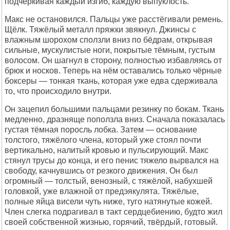
подчёркивая каждый изгиб, каждую выпуклость.
Макс не остановился. Пальцы уже расстёгивали ремень.
Щёлк. Тяжёлый металл пряжки звякнул. Джинсы с
влажным шорохом сползли вниз по бёдрам, открывая
сильные, мускулистые ноги, покрытые тёмным, густым
волосом. Он шагнул в сторону, полностью избавляясь от
брюк и носков. Теперь на нём оставались только чёрные
боксеры — тонкая ткань, которая уже едва сдерживала
то, что происходило внутри.
Он зацепил большими пальцами резинку по бокам. Ткань
медленно, дразняще поползла вниз. Сначала показалась
густая тёмная поросль лобка. Затем — основание
толстого, тяжёлого члена, который уже стоял почти
вертикально, налитый кровью и пульсирующий. Макс
стянул трусы до конца, и его пенис тяжело вырвался на
свободу, качнувшись от резкого движения. Он был
огромный — толстый, венозный, с тяжёлой, набухшей
головкой, уже влажной от предэякулята. Тяжёлые,
полные яйца висели чуть ниже, туго натянутые кожей.
Член слегка подрагивал в такт сердцебиению, будто жил
своей собственной жизнью, горячий, твёрдый, готовый.