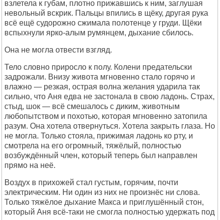
взлетела к губам, плотно прижавшись к ним, заглушая
невольный вскрик. Пальцы впились в щёку, другая рука
всё ещё судорожно сжимала полотенце у груди. Щёки
вспыхнули ярко-алым румянцем, дыхание сбилось.
Она не могла отвести взгляд.
Тело словно приросло к полу. Колени предательски
задрожали. Внизу живота мгновенно стало горячо и
влажно — резкая, острая волна желания ударила так
сильно, что Аня едва не застонала в свою ладонь. Страх,
стыд, шок — всё смешалось с диким, животным
любопытством и похотью, которая мгновенно затопила
разум. Она хотела отвернуться. Хотела закрыть глаза. Но
не могла. Только стояла, прижимая ладонь ко рту, и
смотрела на его огромный, тяжёлый, полностью
возбуждённый член, который теперь был направлен
прямо на неё.
Воздух в прихожей стал густым, горячим, почти
электрическим. Ни один из них не произнёс ни слова.
Только тяжёлое дыхание Макса и приглушённый стон,
который Аня всё-таки не смогла полностью удержать под