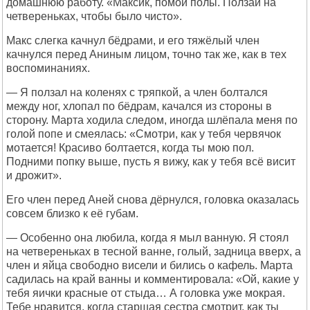
домашнюю работу. «Максик, помой полы. Ползай на
четвереньках, чтобы было чисто».
Макс слегка качнул бёдрами, и его тяжёлый член
качнулся перед Аниным лицом, точно так же, как в тех
воспоминаниях.
— Я ползал на коленях с тряпкой, а член болтался
между ног, хлопал по бёдрам, качался из стороны в
сторону. Марта ходила следом, иногда шлёпала меня по
голой попе и смеялась: «Смотри, как у тебя червячок
мотается! Красиво болтается, когда ты мою пол.
Подними попку выше, пусть я вижу, как у тебя всё висит
и дрожит».
Его член перед Аней снова дёрнулся, головка оказалась
совсем близко к её губам.
— Особенно она любила, когда я мыл ванную. Я стоял
на четвереньках в тесной ванне, голый, задница вверх, а
член и яйца свободно висели и бились о кафель. Марта
садилась на край ванны и комментировала: «Ой, какие у
тебя яички красные от стыда… А головка уже мокрая.
Тебе нравится, когда старшая сестра смотрит, как ты