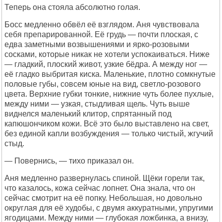
Теперь она стояла абсолютно голая.
Босс медленно обвёл её взглядом. Аня чувствовала
себя препарированной. Её грудь — почти плоская, с
едва заметными возвышениями и ярко-розовыми
сосками, которые никак не хотели успокаиваться. Ниже
— гладкий, плоский живот, узкие бёдра. А между ног —
её гладко выбритая киска. Маленькие, плотно сомкнутые
половые губы, совсем юные на вид, светло-розового
цвета. Верхние губки тонкие, нижние чуть более пухлые,
между ними — узкая, стыдливая щель. Чуть выше
виднелся маленький клитор, спрятанный под
капюшончиком кожи. Всё это было выставлено на свет,
без единой капли возбуждения — только чистый, жгучий
стыд.
— Повернись, — тихо приказал он.
Аня медленно развернулась спиной. Щёки горели так,
что казалось, кожа сейчас лопнет. Она знала, что он
сейчас смотрит на её попку. Небольшая, но довольно
округлая для её худобы, с двумя аккуратными, упругими
ягодицами. Между ними — глубокая ложбинка, а внизу,