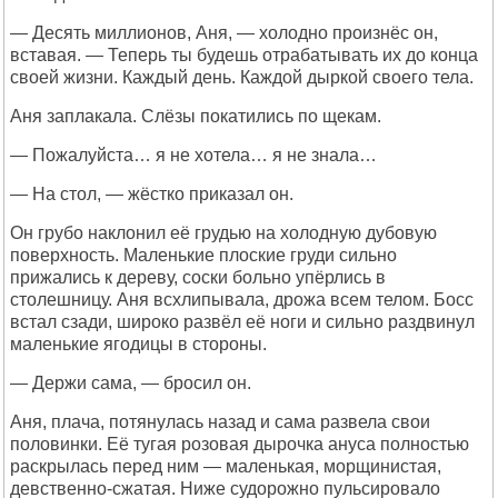
— Десять миллионов, Аня, — холодно произнёс он,
вставая. — Теперь ты будешь отрабатывать их до конца
своей жизни. Каждый день. Каждой дыркой своего тела.
Аня заплакала. Слёзы покатились по щекам.
— Пожалуйста… я не хотела… я не знала…
— На стол, — жёстко приказал он.
Он грубо наклонил её грудью на холодную дубовую
поверхность. Маленькие плоские груди сильно
прижались к дереву, соски больно упёрлись в
столешницу. Аня всхлипывала, дрожа всем телом. Босс
встал сзади, широко развёл её ноги и сильно раздвинул
маленькие ягодицы в стороны.
— Держи сама, — бросил он.
Аня, плача, потянулась назад и сама развела свои
половинки. Её тугая розовая дырочка ануса полностью
раскрылась перед ним — маленькая, морщинистая,
девственно-сжатая. Ниже судорожно пульсировало