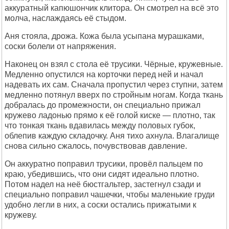
аккуратный капюшончик клитора. Он смотрел на всё это
молча, наслаждаясь её стыдом.
Аня стояла, дрожа. Кожа была усыпана мурашками,
соски болели от напряжения.
Наконец он взял с стола её трусики. Чёрные, кружевные.
Медленно опустился на корточки перед ней и начал
надевать их сам. Сначала пропустил через ступни, затем
медленно потянул вверх по стройным ногам. Когда ткань
добралась до промежности, он специально прижал
кружево ладонью прямо к её голой киске — плотно, так
что тонкая ткань вдавилась между половых губок,
облепив каждую складочку. Аня тихо ахнула. Влагалище
снова сильно сжалось, почувствовав давление.
Он аккуратно поправил трусики, провёл пальцем по
краю, убедившись, что они сидят идеально плотно.
Потом надел на неё бюстгальтер, застегнул сзади и
специально поправил чашечки, чтобы маленькие груди
удобно легли в них, а соски остались прижатыми к
кружеву.