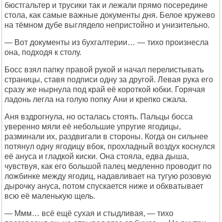
бюстгальтер и трусики так и лежали прямо посередине
стола, как самые важные документы дня. Белое кружево
на тёмном дубе выглядело непристойно и унизительно.
— Вот документы из бухгалтерии… — тихо произнесла
она, подходя к столу.
Босс взял папку правой рукой и начал перелистывать
страницы, ставя подписи одну за другой. Левая рука его
сразу же нырнула под край её короткой юбки. Горячая
ладонь легла на голую попку Ани и крепко сжала.
Аня вздрогнула, но осталась стоять. Пальцы босса
уверенно мяли её небольшие упругие ягодицы,
разминали их, раздвигали в стороны. Когда он сильнее
потянул одну ягодицу вбок, прохладный воздух коснулся
её ануса и гладкой киски. Она стояла, едва дыша,
чувствуя, как его большой палец медленно проводит по
ложбинке между ягодиц, надавливает на тугую розовую
дырочку ануса, потом спускается ниже и обхватывает
всю её маленькую щель.
— Ммм… всё ещё сухая и стыдливая, — тихо