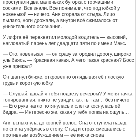
проступали два маленьких бугорка с торчащими
сосками. Все знали. Все понимали, что под юбкой у
новенькой — ничего. Аня сгорала от стыда. Лицо
пылало, ноги дрожали, а внутри всё сжималось от
унизительного осознания.
У лифта её перехватил молодой водитель — высокий,
нагловатый парень лет двадцати пяти по имени Макс.
— Ого, новенькая! — он сразу загородил дорогу, широко
улыбаясь. — Красивая какая. А чего такая красная? Босс
уже прижал?
Он шагнул ближе, откровенно оглядывая её плоскую
грудь и короткую юбку.
— Слушай, давай я тебя подвезу вечером? У меня тачка
тонированная, никто не увидит, как ты там… без ничего.
— Его рука нагло потянулась и слегка коснулась её
бедра. — Интересно же, какая у тебя попка на ощупь…
Аня вспыхнула до корней волос. Она отступила назад,
но спина упёрлась в стену. Стыд и страх смешались с
противным возбуждением — её киска снова