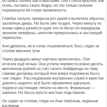
остались полностью открытыми. Она стояла красная, как
огонь, пытаясь сжать бёдра, но это только сильнее
подчеркнуло её голую промежность.
Главбух охнула, прикрыла рот рукой и вылетела обратно,
захлопнув дверь. Но было уже поздно. Через минуту по
всему офису разнёсся шум: кто-то бегал по коридорам,
звонили телефоны, шепотки превратились в настоящий
переполох.
Аня дрожала, не в силах пошевелиться. Босс сидел за
столом мрачнее тучи.
Через двадцать минут картина прояснилась. Оля
исчезла ещё ночью. Она успела перевести ровно десять
миллионов рублей на счёт своего бойфренда по тому
самому договору, который Аня вчера подложила боссу
«не глядя». Расследование внутренних служб и юристов
длилось недолго: всё было оформлено идеально,
подписи настоящие, печати на месте. Формально —
законно. Но босса просто жестоко подставили.
Он сидел за столом, глядя на Аню тяжёлым, ледяным
взглядом.