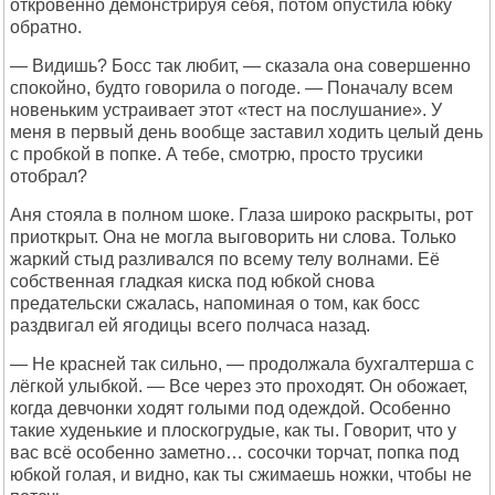
откровенно демонстрируя себя, потом опустила юбку
обратно.
— Видишь? Босс так любит, — сказала она совершенно
спокойно, будто говорила о погоде. — Поначалу всем
новеньким устраивает этот «тест на послушание». У
меня в первый день вообще заставил ходить целый день
с пробкой в попке. А тебе, смотрю, просто трусики
отобрал?
Аня стояла в полном шоке. Глаза широко раскрыты, рот
приоткрыт. Она не могла выговорить ни слова. Только
жаркий стыд разливался по всему телу волнами. Её
собственная гладкая киска под юбкой снова
предательски сжалась, напоминая о том, как босс
раздвигал ей ягодицы всего полчаса назад.
— Не красней так сильно, — продолжала бухгалтерша с
лёгкой улыбкой. — Все через это проходят. Он обожает,
когда девчонки ходят голыми под одеждой. Особенно
такие худенькие и плоскогрудые, как ты. Говорит, что у
вас всё особенно заметно… сосочки торчат, попка под
юбкой голая, и видно, как ты сжимаешь ножки, чтобы не