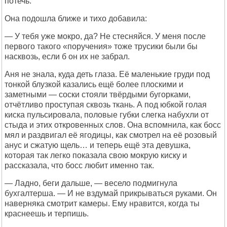
потечь.
Она подошла ближе и тихо добавила:
— У тебя уже мокро, да? Не стесняйся. У меня после
первого такого «поручения» тоже трусики были бы
насквозь, если б он их не забрал.
Аня не знала, куда деть глаза. Её маленькие груди под
тонкой блузкой казались ещё более плоскими и
заметными — соски стояли твёрдыми бугорками,
отчётливо проступая сквозь ткань. А под юбкой голая
киска пульсировала, половые губки слегка набухли от
стыда и этих откровенных слов. Она вспомнила, как босс
мял и раздвигал её ягодицы, как смотрел на её розовый
анус и сжатую щель… и теперь ещё эта девушка,
которая так легко показала свою мокрую киску и
рассказала, что босс любит именно так.
— Ладно, беги дальше, — весело подмигнула
бухгалтерша. — И не вздумай прикрываться руками. Он
наверняка смотрит камеры. Ему нравится, когда ты
краснеешь и терпишь.