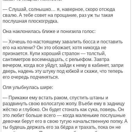
— Слушай, солнышко… я, наверное, скоро отсюда
свалю. А тебе совет на прощание, раз уж ты такая
послушная плоскогрудка.
Она наклонилась ближе и понизила голос:
— Хочешь по-настоящему завалить босса и поставить
его на колени? Он это обожает, хотя никогда не
признается. Купи хороший страпон — толстый,
сантиметров восемнадцать, с рельефом. Завтра
вечером, когда все уйдут, зайди к нему в кабинет, запри
дверь, надень эту штуку под юбкой и скажи, что теперь
его очередь подчиняться.
Оля улыбнулась шире:
— Прикажи ему встать раком, спустить штаны и
раздвинуть свою волосатую жопу. Въеби ему в задницу
жёстко и глубоко. Он будет стонать как сука, поверь. Он
это любит больше всего — когда маленькие послушные
девочки берут его в свою тугую начальственную попку. А
ты будешь держать его за бёдра и трахать, пока он не