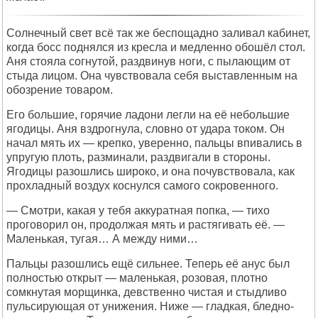
Солнечный свет всё так же беспощадно заливал кабинет,
когда босс поднялся из кресла и медленно обошёл стол.
Аня стояла согнутой, раздвинув ноги, с пылающим от
стыда лицом. Она чувствовала себя выставленным на
обозрение товаром.
Его большие, горячие ладони легли на её небольшие
ягодицы. Аня вздрогнула, словно от удара током. Он
начал мять их — крепко, уверенно, пальцы впивались в
упругую плоть, разминали, раздвигали в стороны.
Ягодицы разошлись широко, и она почувствовала, как
прохладный воздух коснулся самого сокровенного.
— Смотри, какая у тебя аккуратная попка, — тихо
проговорил он, продолжая мять и растягивать её. —
Маленькая, тугая… А между ними…
Пальцы разошлись ещё сильнее. Теперь её анус был
полностью открыт — маленькая, розовая, плотно
сомкнутая морщинка, девственно чистая и стыдливо
пульсирующая от унижения. Ниже — гладкая, бледно-