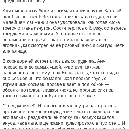
придерживать юбку.
Аня вышла из кабинета, сжимая папки в руках. Каждый
шаг был пыткой. Юбка едва прикрывала бёдра, и при
малейшем движении она чувствовала, как голая киска
трется о ткань изнутри. Соски тёрлись о блузку, оставаясь
твёрдыми и заметными. А в голове постоянно
всплывали его руки — как он мял и раздвигал её
ягодицы, как смотрел на её розовый анус и сжатую щель
влагалища.
В коридоре ей встретились два сотрудника. Аня
покраснела до самых ушей, чувствуя, как жар
разливается по всему телу. Ей казалось, что все видят:
она без белья, что её маленькая плоская грудь с
торчащими сосками просвечивает, а под юбкой —
абсолютно голая, гладкая киска, которая до сих пор
тайно сжимается, требуя того, чего не будет.
Стыд душил её. И в то же время внутри разгоралось
противное, липкое возбуждение. Она вспоминала, как
его пальцы раздвигали ей попку, как воздух касался
ануса, как влагалище жадно пульсировало в пустоте… И
понимала, что весь день ей придётся ходить так — голой