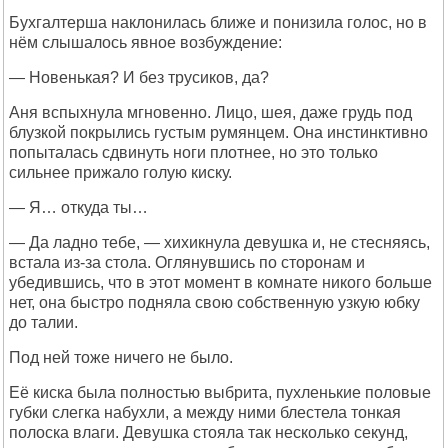
Бухгалтерша наклонилась ближе и понизила голос, но в
нём слышалось явное возбуждение:
— Новенькая? И без трусиков, да?
Аня вспыхнула мгновенно. Лицо, шея, даже грудь под
блузкой покрылись густым румянцем. Она инстинктивно
попыталась сдвинуть ноги плотнее, но это только
сильнее прижало голую киску.
— Я… откуда ты…
— Да ладно тебе, — хихикнула девушка и, не стесняясь,
встала из-за стола. Оглянувшись по сторонам и
убедившись, что в этот момент в комнате никого больше
нет, она быстро подняла свою собственную узкую юбку
до талии.
Под ней тоже ничего не было.
Её киска была полностью выбрита, пухленькие половые
губки слегка набухли, а между ними блестела тонкая
полоска влаги. Девушка стояла так несколько секунд,