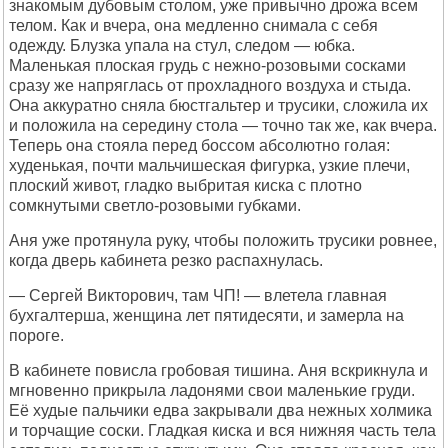
знакомым дубовым столом, уже привычно дрожа всем
телом. Как и вчера, она медленно снимала с себя
одежду. Блузка упала на стул, следом — юбка.
Маленькая плоская грудь с нежно-розовыми сосками
сразу же напряглась от прохладного воздуха и стыда.
Она аккуратно сняла бюстгальтер и трусики, сложила их
и положила на середину стола — точно так же, как вчера.
Теперь она стояла перед боссом абсолютно голая:
худенькая, почти мальчишеская фигурка, узкие плечи,
плоский живот, гладко выбритая киска с плотно
сомкнутыми светло-розовыми губками.
Аня уже протянула руку, чтобы положить трусики ровнее,
когда дверь кабинета резко распахнулась.
— Сергей Викторович, там ЧП! — влетела главная
бухгалтерша, женщина лет пятидесяти, и замерла на
пороге.
В кабинете повисла гробовая тишина. Аня вскрикнула и
мгновенно прикрыла ладонями свои маленькие груди.
Её худые пальчики едва закрывали два нежных холмика
и торчащие соски. Гладкая киска и вся нижняя часть тела