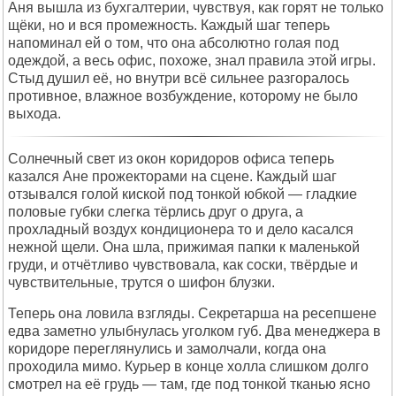
Аня вышла из бухгалтерии, чувствуя, как горят не только
щёки, но и вся промежность. Каждый шаг теперь
напоминал ей о том, что она абсолютно голая под
одеждой, а весь офис, похоже, знал правила этой игры.
Стыд душил её, но внутри всё сильнее разгоралось
противное, влажное возбуждение, которому не было
выхода.
Солнечный свет из окон коридоров офиса теперь
казался Ане прожекторами на сцене. Каждый шаг
отзывался голой киской под тонкой юбкой — гладкие
половые губки слегка тёрлись друг о друга, а
прохладный воздух кондиционера то и дело касался
нежной щели. Она шла, прижимая папки к маленькой
груди, и отчётливо чувствовала, как соски, твёрдые и
чувствительные, трутся о шифон блузки.
Теперь она ловила взгляды. Секретарша на ресепшене
едва заметно улыбнулась уголком губ. Два менеджера в
коридоре переглянулись и замолчали, когда она
проходила мимо. Курьер в конце холла слишком долго
смотрел на её грудь — там, где под тонкой тканью ясно