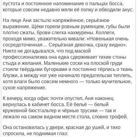
пустота и постоянное напоминание о пальцах босса,
которые совсем недавно мяли её попку и обводили анус.
На лице Ани застыло напряжённое, серьёзное
выражение. Щёки горели ровным румянцем, губы были
плотно сжаты, брови слегка нахмурены. Коллеги,
проходя мимо, уважительно кивали: «Новенькая очень
сосредоточенная… Серьёзная девочка, сразу видно».
Никто не догадывался, что под маской
профессионализма она едва сдерживает тихие стоны
стыда и желания. Маленькие соски на плоской груди
стояли твёрдыми бугорками и постоянно тёрлись о ткань
блузки, а между ног уже начинало предательски теплеть,
хотя влаги было совсем немного — только мучительное,
сухое напряжение.
К вечеру, когда офис почти опустел, Аня наконец
вернулась в кабинет босса. Её бельё — белый
кружевной бюстгальтер и чёрные трусики — так и
лежало на самом видном месте стола, словно трофей.
Она остановилась у двери, красная до ушей, и тихо
спросила, не поднимая глаз: