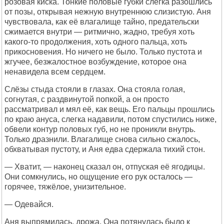
розовая киска. Тонкие половые губки слегка разошлись
от позы, открывая нежную внутреннюю слизистую. Аня
чувствовала, как её влагалище тайно, предательски
сжимается внутри — ритмично, жадно, требуя хоть
какого-то продолжения, хоть одного пальца, хоть
прикосновения. Но ничего не было. Только пустота и
жгучее, безжалостное возбуждение, которое она
ненавидела всем сердцем.
Слёзы стыда стояли в глазах. Она стояла голая,
согнутая, с раздвинутой попкой, а он просто
рассматривал и мял её, как вещь. Его пальцы прошлись
по краю ануса, слегка надавили, потом спустились ниже,
обвели контур половых губ, но не проникли внутрь.
Только дразнили. Влагалище снова сильно сжалось,
обхватывая пустоту, и Аня едва сдержала тихий стон.
— Хватит, — наконец сказал он, отпуская её ягодицы.
Они сомкнулись, но ощущение его рук осталось —
горячее, тяжёлое, унизительное.
— Одевайся.
Аня выпрямилась, дрожа. Она потянулась было к