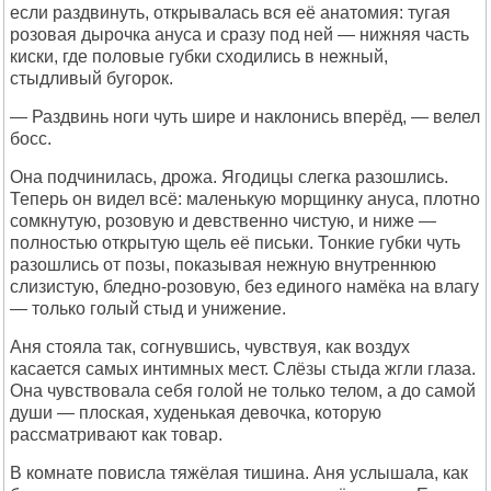
если раздвинуть, открывалась вся её анатомия: тугая
розовая дырочка ануса и сразу под ней — нижняя часть
киски, где половые губки сходились в нежный,
стыдливый бугорок.
— Раздвинь ноги чуть шире и наклонись вперёд, — велел
босс.
Она подчинилась, дрожа. Ягодицы слегка разошлись.
Теперь он видел всё: маленькую морщинку ануса, плотно
сомкнутую, розовую и девственно чистую, и ниже —
полностью открытую щель её письки. Тонкие губки чуть
разошлись от позы, показывая нежную внутреннюю
слизистую, бледно-розовую, без единого намёка на влагу
— только голый стыд и унижение.
Аня стояла так, согнувшись, чувствуя, как воздух
касается самых интимных мест. Слёзы стыда жгли глаза.
Она чувствовала себя голой не только телом, а до самой
души — плоская, худенькая девочка, которую
рассматривают как товар.
В комнате повисла тяжёлая тишина. Аня услышала, как