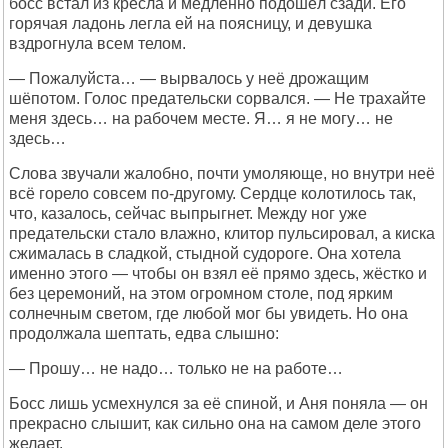
босс встал из кресла и медленно подошёл сзади. Его
горячая ладонь легла ей на поясницу, и девушка
вздрогнула всем телом.
— Пожалуйста… — вырвалось у неё дрожащим
шёпотом. Голос предательски сорвался. — Не трахайте
меня здесь… на рабочем месте. Я… я не могу… не
здесь…
Слова звучали жалобно, почти умоляюще, но внутри неё
всё горело совсем по-другому. Сердце колотилось так,
что, казалось, сейчас выпрыгнет. Между ног уже
предательски стало влажно, клитор пульсировал, а киска
сжималась в сладкой, стыдной судороге. Она хотела
именно этого — чтобы он взял её прямо здесь, жёстко и
без церемоний, на этом огромном столе, под ярким
солнечным светом, где любой мог бы увидеть. Но она
продолжала шептать, едва слышно:
— Прошу… не надо… только не на работе…
Босс лишь усмехнулся за её спиной, и Аня поняла — он
прекрасно слышит, как сильно она на самом деле этого
желает.