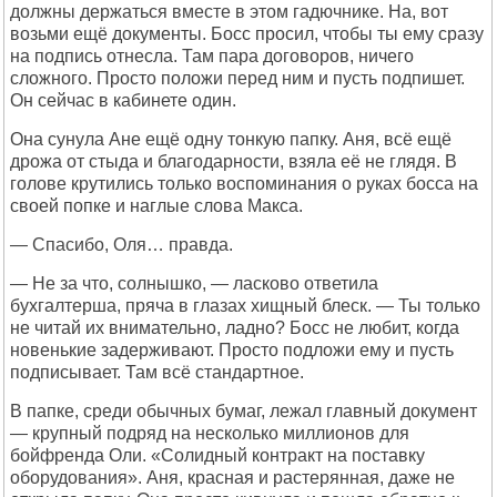
должны держаться вместе в этом гадючнике. На, вот
возьми ещё документы. Босс просил, чтобы ты ему сразу
на подпись отнесла. Там пара договоров, ничего
сложного. Просто положи перед ним и пусть подпишет.
Он сейчас в кабинете один.
Она сунула Ане ещё одну тонкую папку. Аня, всё ещё
дрожа от стыда и благодарности, взяла её не глядя. В
голове крутились только воспоминания о руках босса на
своей попке и наглые слова Макса.
— Спасибо, Оля… правда.
— Не за что, солнышко, — ласково ответила
бухгалтерша, пряча в глазах хищный блеск. — Ты только
не читай их внимательно, ладно? Босс не любит, когда
новенькие задерживают. Просто подложи ему и пусть
подписывает. Там всё стандартное.
В папке, среди обычных бумаг, лежал главный документ
— крупный подряд на несколько миллионов для
бойфренда Оли. «Солидный контракт на поставку
оборудования». Аня, красная и растерянная, даже не