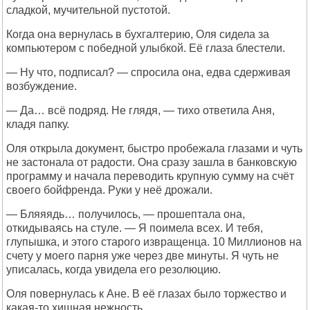
сладкой, мучительной пустотой.
Когда она вернулась в бухгалтерию, Оля сидела за
компьютером с победной улыбкой. Её глаза блестели.
— Ну что, подписал? — спросила она, едва сдерживая
возбуждение.
— Да… всё подряд. Не глядя, — тихо ответила Аня,
кладя папку.
Оля открыла документ, быстро пробежала глазами и чуть
не застонала от радости. Она сразу зашла в банковскую
программу и начала переводить крупную сумму на счёт
своего бойфренда. Руки у неё дрожали.
— Бляяядь… получилось, — прошептала она,
откидываясь на стуле. — Я поимела всех. И тебя,
глупышка, и этого старого извращенца. 10 Миллионов на
счету у моего парня уже через две минуты. Я чуть не
уписалась, когда увидела его резолюцию.
Оля повернулась к Ане. В её глазах было торжество и
какая-то хищная нежность.