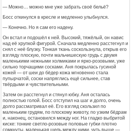
— Можно… можно мне уже забрать своё бельё?
Босс откинулся в кресле и медленно улыбнулся.
— Конечно. Но я сам его надену.
Он встал и подошёл к ней. Высокий, тяжёлый, он навис
над её хрупкой фигурой. Сначала медленно расстегнул и
снял с неё блузку. Тонкая ткань соскользнула, открыв его
взгляду плоскую, почти мальчишескую грудь с двумя
маленькими нежными холмиками и ярко-розовыми, уже
сильно торчащими сосками. Аня покрылась гусиной
кожей — от шеи до бёдер кожа мгновенно стала
пупырчатой, соски напряглись ещё сильнее, став
твёрдыми и чувствительными.
Затем он расстегнул и стянул юбку. Аня осталась
полностью голой. Босс отступил на шаг и долго, очень
долго рассматривал её. Его взгляд скользил по
маленьким грудям, по плоскому животу, по узким бёдрам
и, наконец, остановился между ног. На гладко выбритой
киске: тонкие светло-розовые половые губки плотно
сомкнуты, маленькая щель между ними, чуть выше —