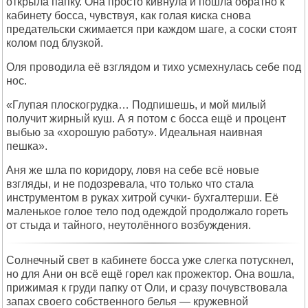
открыла папку. Она просто кивнула и пошла обратно к
кабинету босса, чувствуя, как голая киска снова
предательски сжимается при каждом шаге, а соски стоят
колом под блузкой.
Оля проводила её взглядом и тихо усмехнулась себе под
нос.
«Глупая плоскогрудка… Подпишешь, и мой милый
получит жирный куш. А я потом с босса ещё и процент
выбью за «хорошую работу». Идеальная наивная
пешка».
Аня же шла по коридору, ловя на себе всё новые
взгляды, и не подозревала, что только что стала
инструментом в руках хитрой сучки- бухгалтерши. Её
маленькое голое тело под одеждой продолжало гореть
от стыда и тайного, неутолённого возбуждения.
Солнечный свет в кабинете босса уже слегка потускнел,
но для Ани он всё ещё горел как прожектор. Она вошла,
прижимая к груди папку от Оли, и сразу почувствовала
запах своего собственного белья — кружевной