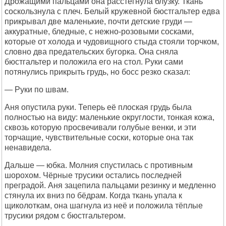
Дрожащими пальцами она расстегнула блузку. Ткань
соскользнула с плеч. Белый кружевной бюстгальтер едва
прикрывал две маленькие, почти детские груди —
аккуратные, бледные, с нежно-розовыми сосками,
которые от холода и чудовищного стыда стояли торчком,
словно два предательских бугорка. Она сняла
бюстгальтер и положила его на стол. Руки сами
потянулись прикрыть грудь, но босс резко сказал:
— Руки по швам.
Аня опустила руки. Теперь её плоская грудь была
полностью на виду: маленькие округлости, тонкая кожа,
сквозь которую просвечивали голубые венки, и эти
торчащие, чувствительные соски, которые она так
ненавидела.
Дальше — юбка. Молния спустилась с противным
шорохом. Чёрные трусики остались последней
преградой. Аня зацепила пальцами резинку и медленно
стянула их вниз по бёдрам. Когда ткань упала к
щиколоткам, она шагнула из неё и положила тёплые
трусики рядом с бюстгальтером.