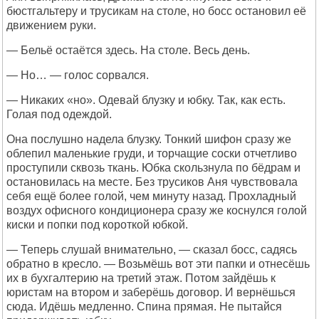
бюстгальтеру и трусикам на столе, но босс остановил её
движением руки.
— Бельё остаётся здесь. На столе. Весь день.
— Но… — голос сорвался.
— Никаких «но». Одевай блузку и юбку. Так, как есть.
Голая под одеждой.
Она послушно надела блузку. Тонкий шифон сразу же
облепил маленькие груди, и торчащие соски отчетливо
проступили сквозь ткань. Юбка скользнула по бёдрам и
остановилась на месте. Без трусиков Аня чувствовала
себя ещё более голой, чем минуту назад. Прохладный
воздух офисного кондиционера сразу же коснулся голой
киски и попки под короткой юбкой.
— Теперь слушай внимательно, — сказал босс, садясь
обратно в кресло. — Возьмёшь вот эти папки и отнесёшь
их в бухгалтерию на третий этаж. Потом зайдёшь к
юристам на втором и заберёшь договор. И вернёшься
сюда. Идёшь медленно. Спина прямая. Не пытайся