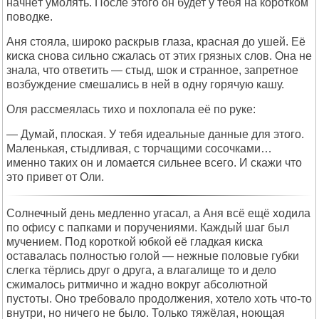
начнёт умолять. После этого он будет у тебя на коротком
поводке.
Аня стояла, широко раскрыв глаза, красная до ушей. Её
киска снова сильно сжалась от этих грязных слов. Она не
знала, что ответить — стыд, шок и странное, запретное
возбуждение смешались в ней в одну горячую кашу.
Оля рассмеялась тихо и похлопала её по руке:
— Думай, плоская. У тебя идеальные данные для этого.
Маленькая, стыдливая, с торчащими сосочками…
именно таких он и ломается сильнее всего. И скажи что
это привет от Оли.
Солнечный день медленно угасал, а Аня всё ещё ходила
по офису с папками и поручениями. Каждый шаг был
мучением. Под короткой юбкой её гладкая киска
оставалась полностью голой — нежные половые губки
слегка тёрлись друг о друга, а влагалище то и дело
сжималось ритмично и жадно вокруг абсолютной
пустоты. Оно требовало продолжения, хотело хоть что-то
внутри, но ничего не было. Только тяжёлая, ноющая