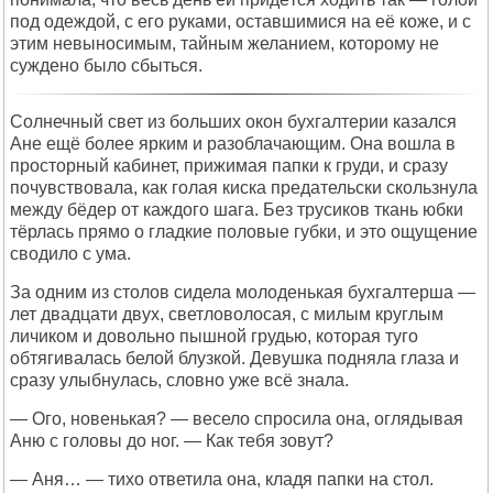
под одеждой, с его руками, оставшимися на её коже, и с
этим невыносимым, тайным желанием, которому не
суждено было сбыться.
Солнечный свет из больших окон бухгалтерии казался
Ане ещё более ярким и разоблачающим. Она вошла в
просторный кабинет, прижимая папки к груди, и сразу
почувствовала, как голая киска предательски скользнула
между бёдер от каждого шага. Без трусиков ткань юбки
тёрлась прямо о гладкие половые губки, и это ощущение
сводило с ума.
За одним из столов сидела молоденькая бухгалтерша —
лет двадцати двух, светловолосая, с милым круглым
личиком и довольно пышной грудью, которая туго
обтягивалась белой блузкой. Девушка подняла глаза и
сразу улыбнулась, словно уже всё знала.
— Ого, новенькая? — весело спросила она, оглядывая
Аню с головы до ног. — Как тебя зовут?
— Аня… — тихо ответила она, кладя папки на стол.