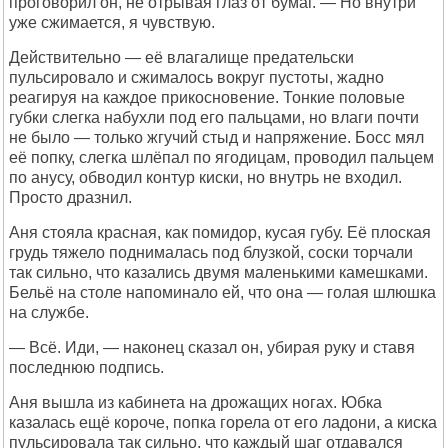
проговорил он, не отрывая глаз от бумаг. — Но внутри
уже сжимается, я чувствую.
Действительно — её влагалище предательски
пульсировало и сжималось вокруг пустоты, жадно
реагируя на каждое прикосновение. Тонкие половые
губки слегка набухли под его пальцами, но влаги почти
не было — только жгучий стыд и напряжение. Босс мял
её попку, слегка шлёпал по ягодицам, проводил пальцем
по анусу, обводил контур киски, но внутрь не входил.
Просто дразнил.
Аня стояла красная, как помидор, кусая губу. Её плоская
грудь тяжело поднималась под блузкой, соски торчали
так сильно, что казались двумя маленькими камешками.
Бельё на столе напоминало ей, что она — голая шлюшка
на службе.
— Всё. Иди, — наконец сказал он, убирая руку и ставя
последнюю подпись.
Аня вышла из кабинета на дрожащих ногах. Юбка
казалась ещё короче, попка горела от его ладони, а киска
пульсировала так сильно, что каждый шаг отдавался