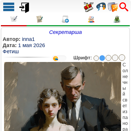
Секретарша
Автор:
inna1
Дата:
1 мая 2026
Фетиш
Шрифт:
С
ол
не
чн
ы
й
св
ет
из
па
но
ра