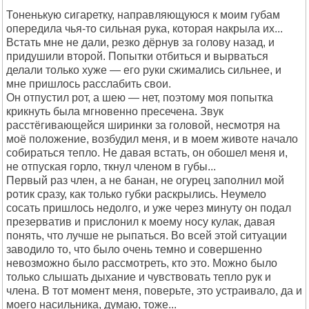
Тоненькую сигаретку, направляющуюся к моим губам
опередила чья-то сильная рука, которая накрыла их...
Встать мне не дали, резко дёрнув за голову назад, и
придушили второй. Попытки отбиться и вырваться
делали только хуже — его руки сжимались сильнее, и
мне пришлось расслабить свои.
Он отпустил рот, а шею — нет, поэтому моя попытка
крикнуть была мгновенно пресечена. Звук
расстёгивающейся ширинки за головой, несмотря на
моё положение, возбудил меня, и в моем животе начало
собираться тепло. Не давая встать, он обошел меня и,
не отпуская горло, ткнул членом в губы...
Первый раз член, а не банан, не огурец заполнил мой
ротик сразу, как только губки раскрылись. Неумело
сосать пришлось недолго, и уже через минуту он подал
презерватив и прислонил к моему носу кулак, давая
понять, что лучше не рыпаться. Во всей этой ситуации
заводило то, что было очень темно и совершенно
невозможно было рассмотреть, кто это. Можно было
только слышать дыхание и чувствовать тепло рук и
члена. В тот момент меня, поверьте, это устраивало, да и
моего насильника, думаю, тоже...