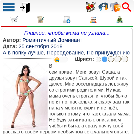
Главное, чтобы мама не узнала...
Автор:
Романтичный Доминант
Дата:
25 сентября 2018
А в попку лучше
,
Переодевание
,
По принуждению
Шрифт:
В
сем привет. Меня зовут Саша, а
друзья зовут Санькой, Шурой и так
далее. Мне восемнадцать лет, живу
со строгими родителями. Ну как,
мама очень строгая, и, чтобы было
понятно, насколько, я скажу вам так:
папа у меня не курит и не пьёт,
только потому, что так сказала мама.
Не буду затягивать с описанием
учёбы и быта, а сразу начну свой
рассказ о своём первом необычном сексуальном опыте.