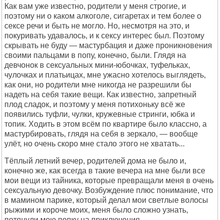
Как вам уже известно, родители у меня строгие, и
поэтому ни о каком алкоголе, сигаретах и тем более о
сексе речи и быть не могло. Но, несмотря на это, и
покуривать удавалось, и к сексу интерес был. Поэтому
скрывать не буду — мастурбация и даже проникновения
своими пальцами в попу, конечно, были. Глядя на
девчонок в сексуальных мини-юбочках, туфельках,
чулочках и платьицах, мне ужасно хотелось выглядеть,
как они, но родители мне никогда не разрешили бы
надеть на себя такие вещи. Как известно, запретный
плод сладок, и поэтому у меня потихоньку всё же
появились туфли, чулки, кружевные стринги, юбка и
топик. Ходить в этом всём по квартире было классно, а
мастурбировать, глядя на себя в зеркало, — вообще
улёт, но очень скоро мне стало этого не хватать...
Тёплый летний вечер, родителей дома не было и,
конечно же, как всегда в такие вечера на мне были все
мои вещи из тайника, которые превращали меня в очень
сексуальную девочку. Возбуждение плюс понимание, что
в мамином парике, который делал мои светлые волосы
рыжими и короче моих, меня было сложно узнать,
потянули мою попку на приключения...