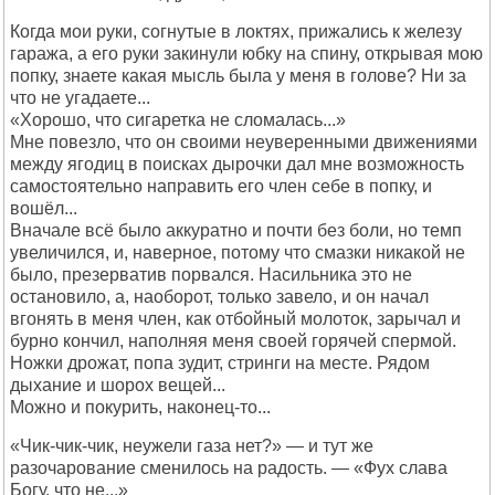
Когда мои руки, согнутые в локтях, прижались к железу
гаража, а его руки закинули юбку на спину, открывая мою
попку, знаете какая мысль была у меня в голове? Ни за
что не угадаете...
«Хорошо, что сигаретка не сломалась...»
Мне повезло, что он своими неуверенными движениями
между ягодиц в поисках дырочки дал мне возможность
самостоятельно направить его член себе в попку, и
вошёл...
Вначале всё было аккуратно и почти без боли, но темп
увеличился, и, наверное, потому что смазки никакой не
было, презерватив порвался. Насильника это не
остановило, а, наоборот, только завело, и он начал
вгонять в меня член, как отбойный молоток, зарычал и
бурно кончил, наполняя меня своей горячей спермой.
Ножки дрожат, попа зудит, стринги на месте. Рядом
дыхание и шорох вещей...
Можно и покурить, наконец-то...
«Чик-чик-чик, неужели газа нет?» — и тут же
разочарование сменилось на радость. — «Фух слава
Богу, что не...»