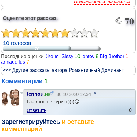
Пожаловаться на рассказ
Оцените этот рассказ:
70
10 голосов
70
Последние оценки:
Женя_Sissy
10
lentev
8
Big Brother
1
armaddilus
7
<<< Другие рассказы автора Романтичный Доминант
Комментарии
1
#
tennou
30.10.2020 12:34
249
Главное не курить))))😏
Ответить
0
Зарегистрируйтесь
и оставьте
комментарий