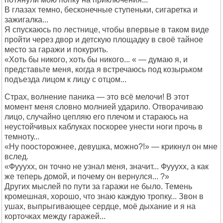
В глазах темно, бесконечные ступеньки, сигаретка и
зажигалка...
Я спускаюсь по лестнице, чтобы впервые в таком виде
пройти через двор и детскую площадку в своё тайное
место за гаражи и покурить.
«Хоть бы никого, хоть бы никого... « — думаю я, и
представьте меня, когда я встречаюсь под козырьком
подъезда лицом к лицу с отцом...
Страх, волнение паника — это всё мелочи! В этот
момент меня словно молнией ударило. Отворачиваю
лицо, случайно цепляю его плечом и стараюсь на
неустойчивых каблуках поскорее унести ноги прочь в
темноту...
«Ну поосторожнее, девушка, можно?!» — крикнул он мне
вслед.
«Фууухх, он точно не узнал меня, значит... Фууухх, а как
же теперь домой, и почему он вернулся... ?»
Других мыслей по пути за гаражи не было. Темень
кромешная, хорошо, что знаю каждую тропку... Звон в
ушах, выпрыгивающее сердце, моё дыхание и я на
корточках между гаражей...