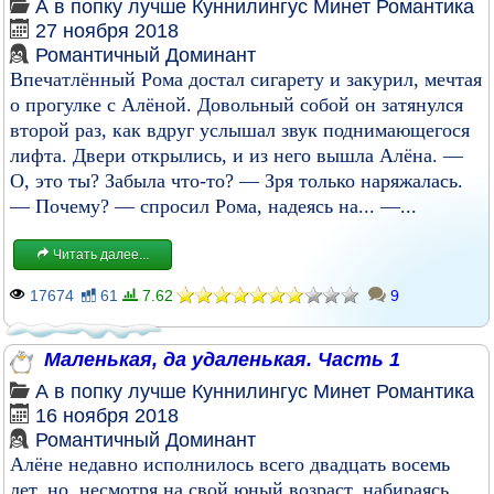
А в попку лучше
Куннилингус
Минет
Романтика
27 ноября 2018
Романтичный Доминант
Впечатлённый Рома достал сигарету и закурил, мечтая
о прогулке с Алёной. Довольный собой он затянулся
второй раз, как вдруг услышал звук поднимающегося
лифта. Двери открылись, и из него вышла Алёна. —
О, это ты? Забыла что-то? — Зря только наряжалась.
— Почему? — спросил Рома, надеясь на... —...
Читать далее...
17674
61
7.62
9
Маленькая, да удаленькая. Часть 1
А в попку лучше
Куннилингус
Минет
Романтика
16 ноября 2018
Романтичный Доминант
Алёне недавно исполнилось всего двадцать восемь
лет, но, несмотря на свой юный возраст, набираясь