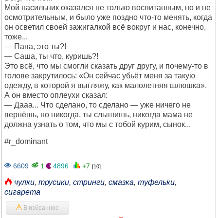
Мой насильник оказался не только воспитанным, но и не
осмотрительным, и было уже поздно что-то менять, когда
он осветил своей зажигалкой всё вокруг и нас, конечно,
тоже...
— Папа, это ты?!
— Саша, ты что, куришь?!
Это всё, что мы смогли сказать друг другу, и почему-то в
голове закрутилось: «Он сейчас убьёт меня за такую
одежду, в которой я выгляжу, как малолетняя шлюшка».
А он вместо оплеухи сказал:
— Дааа... Что сделано, то сделано — уже ничего не
вернёшь, но никогда, ты слышишь, никогда мама не
должна узнать о том, что мы с тобой курим, сынок...
#r_dоminаnt
6609
1
4896
+7
[10]
чулки
,
трусики
,
стринги
,
смазка
,
туфельки
,
сигарета
В избранное