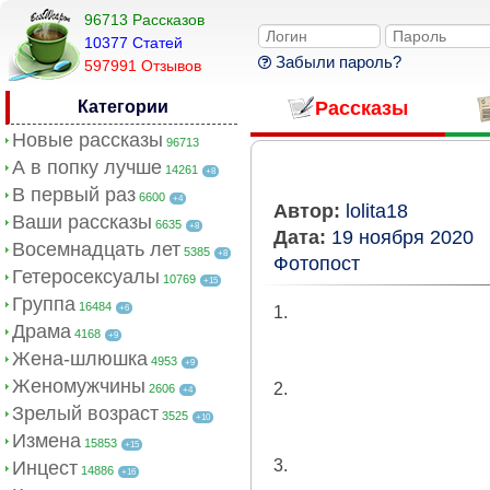
96713 Рассказов
10377 Cтатей
Забыли пароль?
597991 Отзывов
Категории
Рассказы
Новые рассказы
96713
А в попку лучше
14261
+8
В первый раз
6600
+4
Автор:
lolita18
Ваши рассказы
6635
+8
Дата:
19 ноября 2020
Восемнадцать лет
5385
+8
Фотопост
Гетеросексуалы
10769
+15
Группа
16484
+6
1.
Драма
4168
+9
Жена-шлюшка
4953
+9
Женомужчины
2.
2606
+4
Зрелый возраст
3525
+10
Измена
15853
+15
3.
Инцест
14886
+16