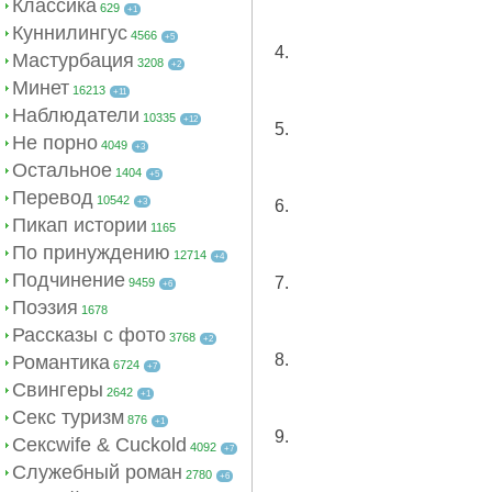
Классика
629
+1
Куннилингус
4566
+5
4.
Мастурбация
3208
+2
Минет
16213
+11
Наблюдатели
10335
+12
5.
Не порно
4049
+3
Остальное
1404
+5
Перевод
10542
+3
6.
Пикап истории
1165
По принуждению
12714
+4
Подчинение
7.
9459
+6
Поэзия
1678
Рассказы с фото
3768
+2
8.
Романтика
6724
+7
Свингеры
2642
+1
Секс туризм
876
+1
9.
Сексwife & Cuckold
4092
+7
Служебный роман
2780
+6