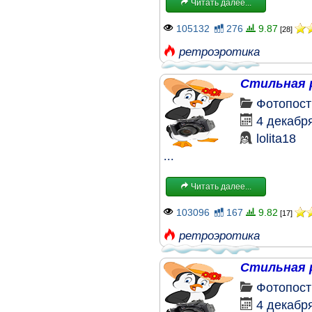
Читать далее...
105132
276
9.87
[28]
ретроэротика
Стильная 
Фотопост
4 декабр
lolita18
...
Читать далее...
103096
167
9.82
[17]
ретроэротика
Стильная 
Фотопост
4 декабр