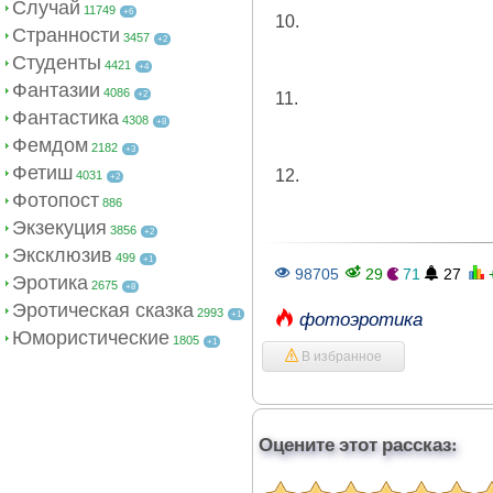
Случай
11749
+6
10.
Странности
3457
+2
Студенты
4421
+4
Фантазии
4086
+2
11.
Фантастика
4308
+8
Фемдом
2182
+3
Фетиш
12.
4031
+2
Фотопост
886
Экзекуция
3856
+2
Эксклюзив
499
+1
98705
29
71
27
Эротика
2675
+8
Эротическая сказка
2993
+1
фотоэротика
Юмористические
1805
+1
В избранное
Оцените этот рассказ: