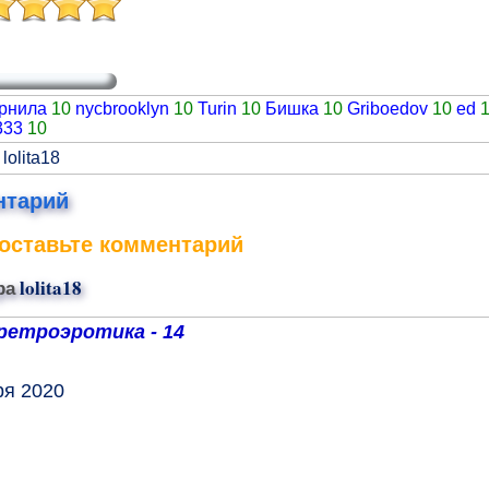
рнила
10
nycbrooklyn
10
Turin
10
Бишка
10
Griboedov
10
ed
333
10
lolita18
нтарий
оставьте комментарий
ра
lolita18
ретроэротика - 14
ря 2020