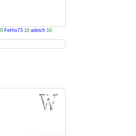
10
FeHix73
10
adeich
10