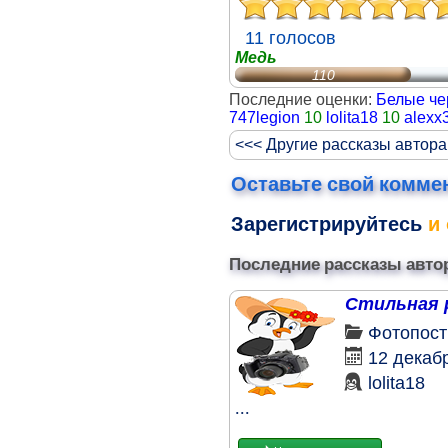
11 голосов
Медь
110
Последние оценки:
Белые че
747legion
10
lolita18
10
alexx
<<< Другие рассказы автора 
Оставьте свой комме
Зарегистрируйтесь
и 
Последние рассказы авто
Стильная 
Фотопост
12 декаб
lolita18
...