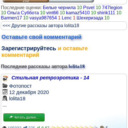
102
Последние оценки:
Белые чернила
10
Psvel
10
747legion
10
Ольга Суббота
10
vint66
10
kamaz5410
10
shirik111
10
Barmen17
10
vasya987654
1
Lenc
1
Шехеризада
10
<<< Другие рассказы автора lolita18
Оставьте свой комментарий
Зарегистрируйтесь
и оставьте
комментарий
Последние рассказы автора
lolita18
Стильная ретроэротика - 14
Фотопост
12 декабря 2020
lolita18
...
Читать далее...