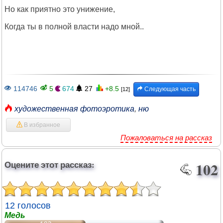
Но как приятно это унижение,
Когда ты в полной власти надо мной..
114746
5
674
27
+8.5
Следующая часть
[12]
художественная фотоэротика
,
ню
В избранное
Пожаловаться на рассказ
Оцените этот рассказ:
102
12 голосов
Медь