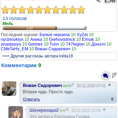
13 голосов
Медь
130
Последние оценки:
Белые чернила
10
XyZet
10
nycbrooklyn
10
Аника
10
Grehovodnick
10
Ermak
10
anastasiya
10
Germes
10
Turin
10
747legion
10
Донато
10
CMeTaHy_EM
10
Вован Сидорович
10
<<< Другие рассказы автора lolita18
Комментарии
9
#
Вован Сидорович
30.11.2020 07:01
20275
Вторая чудо. Просто чудо.
Ответить
0
#
Шехеризада2
30.11.2020 12:08
8046
Это актриса Екатерина Гусева