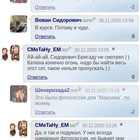
Ответить
-2
Вован Сидорович
30.11.2020 13:58
20275
#
В курсе. Потому и чудо.
Ответить
0
#
CMeTaHy_EM
30.11.2020 13:05
312
Ай-ай-ай, Сидорович Бригаду не смотрел ) )
Катюха конечно огонь, надо бы найти весь
этот сет, такое нельзя пропускать ) )
Ответить
0
#
Шехеризада2
30.11.2020 13:18
8046
Это была фотосессия для "Максима", по
моему.
Ответить
-2
#
CMeTaHy_EM
30.11.2020 13:26
312
Да, я так и подумал. У них всегда
шикарные фотосессии, но бывает они