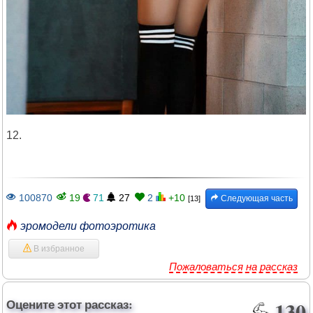
12.
100870
19
71
27
2
+10
Следующая часть
[13]
эромодели фотоэротика
В избранное
Пожаловаться на рассказ
Оцените этот рассказ:
130