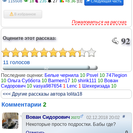
115508
18
235
27
+8.36
Следующая часть
[11]
В избранное
Пожаловаться на рассказ
Оцените этот рассказ:
92
11 голосов
92
Последние оценки:
Белые чернила
10
Psvel
10
747legion
10
Ольга Суббота
10
Barmen17
10
shirik111
10
Вован
Сидорович
10
vasya987654
1
Lenc
1
Шехеризада
10
<<< Другие рассказы автора lolita18
Комментарии
2
#
Вован Сидорович
02.12.2018 20:02
20272
Некоторые просто подростки. Бабы где?
Ответить
0