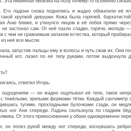
ы. Эта невинная белизна на полу почему-то особенно сильн
. Его ладони снова поднялись и жадно обхватили её яг
 такой хрупкой девушки. Кожа была горячей, бархатистой
вая Аню ближе, и уткнулся лицом в её лобок прямо чере
 не застонал сам. От неё пахло сладко, горячо, молодо 
 с чем не сравнимым запахом естества, который пробирал
 из неё все мысли.
нала, запустив пальцы ему в волосы и чуть сжав их. Они по
енный кот, лазил по её телу руками, потом выдохнула 
ать?
игаясь, ответил Игорь.
я ощущениям — он жадно ощупывал её тело, такое непри
 с тяжёлыми, зрелыми формами тётки. Каждый сантиметр 
дившись тугими, прохладными булочками сзади, он медле
тых ног Ани спереди. Ладонь скользнула по гладким бёд
олмика. От этого прикосновения у обоих одновременно пер
, он полез рукой между ног спереди, коснувшись ребро