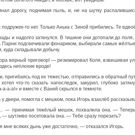
нал дорогу, поднимая пыль, и, не на шутку распалившис
подружек-то нет. Только Анька с Зиной прибились. Те вдв
рады и надолго заткнулся. В тишине они дотопали до поля, 
. Парни подсвечивали фонариком, выбирали самые жёлтые 
, куда складывали добычу.
вора верный приговор! — резюмировал Коля, взвешивая ул
здесь неплохие вроде!
, пригибаясь под их тяжестью, отправились в обратный пут
хотел что-то сказать напоследок, закурил, глубоко затян
а-а-а!» и вместе с Ваней скрылся в темноте.
а у двери, помогла с мешком, пока Игорь взахлёб рассказы
… — принимая тяжёлый мешок, похвалила она. — Теперь 
, — шутливо посетовала она. — Тебе сразу порезать?
я мне всяких дынь уже достаточно, — отказался Игорь.