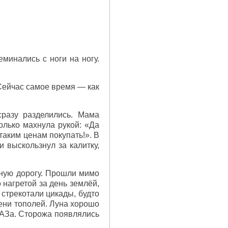
минались с ноги на ногу.
Сейчас самое время — как
сразу разделились. Мама
олько махнула рукой: «Да
 таким ценам покупать!». В
 выскользнул за калитку,
ную дорогу. Прошли мимо
 нагретой за день землёй,
стрекотали цикады, будто
тени тополей. Луна хорошо
УАЗа. Сторожа появлялись