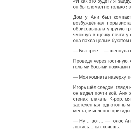
«И как это будет? Я зайд
он бы сломал не только яз
Дом у Ани был компакт
возбуждённая, порывистая
обрисовывала упругую гр
чмокнув в щёчку почти у
она пахла целым букетом
— Быстрее… — шепнула она
Проведя через гостиную, 
голыми босыми ножками п
— Моя комната наверху, по
Игорь шёл следом, глядя 
он видел почти всё. Аня
стенах плакаты K-pop, мя
застеленная однотонным
места, мысленно прикидыв
— Ну… вот… — голос Ани 
ложись… как хочешь.