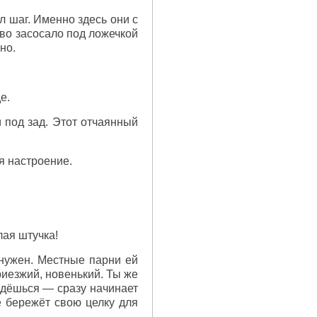
л шаг. Именно здесь они с
во засосало под ложечкой
но.
е.
 под зад. Этот отчаянный
я настроение.
лая штучка!
нужен. Местные парни ей
риезжий, новенький. Ты же
ойдёшься — сразу начинает
че бережёт свою целку для