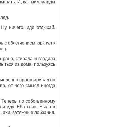
слышать. И, как миллиарды
гляд.
Ну ничего, иди отдыхай,
рь с облегчением юркнул к
нец.
а рано, стирала и гладила
мыться из дома, пользуясь
смысленно проговаривал он
ва, от чего смысл иногда
 Теперь, по собственному
 я иду. Ебаться». Было в
и, ахи, затяжные лобзания,