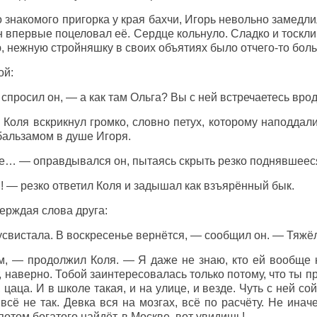
 знакомого пригорка у края бахчи, Игорь невольно замедли
впервые поцеловал её. Сердце кольнуло. Сладко и тоскли
, нежную стройняшку в своих объятиях было отчего-то боль
ой:
просил он, — а как там Ольга? Вы с ней встречаетесь врод
Коля вскрикнул громко, словно петух, которому наподдали
бальзамом в душе Игоря.
де… — оправдывался он, пытаясь скрыть резко поднявшеес
й! — резко ответил Коля и задышал как взъярённый бык.
ерждая слова друга:
свистала. В воскресенье вернётся, — сообщил он. — Тяжё
, — продолжил Коля. — Я даже не знаю, кто ей вообще 
, наверно. Тобой заинтересовалась только потому, что ты п
 цаца. И в школе такая, и на улице, и везде. Чуть с ней с
, всё не так. Девка вся на мозгах, всё по расчёту. Не ина
потом богатого найдёт, в Москве, вот увидишь!