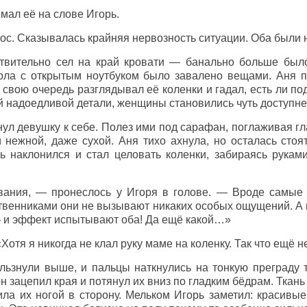
мал её на слове Игорь.
ос. Сказывалась крайняя нервозность ситуации. Оба были 
твительно сел на край кровати — банально больше было
тола с открытым ноутбуком было завалено вещами. Аня 
в свою очередь разглядывал её коленки и гадал, есть ли по
ой надоедливой детали, женщины становились чуть доступне
нул девушку к себе. Полез ими под сарафан, поглаживая г
нежной, даже сухой. Аня тихо ахнула, но осталась стоят
рь наклонился и стал целовать коленки, забираясь рука
вания, — пронеслось у Игоря в голове. — Вроде самые
венниками они не вызывают никаких особых ощущений. А в
— и эффект испытывают оба! Да ещё какой…»
Хотя я никогда не клал руку маме на коленку. Так что ещё 
льзнули выше, и пальцы наткнулись на тонкую преграду 
н зацепил края и потянул их вниз по гладким бёдрам. Ткань
ила их ногой в сторону. Мельком Игорь заметил: красивые