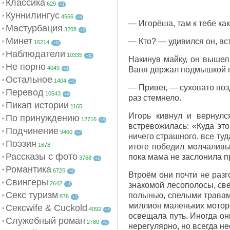
Классика
629
+1
Куннилингус
4566
+4
— Игорёша, там к тебе ка
Мастурбация
3208
+2
Минет
— Кто? — удивился он, вс
16214
+11
Наблюдатели
10335
+11
Накинув майку, он вышел
Не порно
4049
Ваня держал подмышкой н
+3
Остальное
1404
+5
— Привет, — суховато по
Перевод
10543
+4
раз стемнело.
Пикап истории
1165
Игорь кивнул и вернулс
По принуждению
12716
+5
встревожилась: «Куда это
Подчинение
9460
+7
ничего страшного, все туд
Поэзия
1678
итоге победил молчаливый
Рассказы с фото
пока мама не заслонила п
3768
+2
Романтика
6725
+8
Втроём они почти не раз
Свингеры
2642
знакомой лесополосы, све
+1
Секс туризм
полынью, спелыми травами
876
+1
миллион маленьких моторо
Сексwife & Cuckold
4092
+7
освещала путь. Иногда он
Служебный роман
2780
+6
нерегулярно, но всегда н