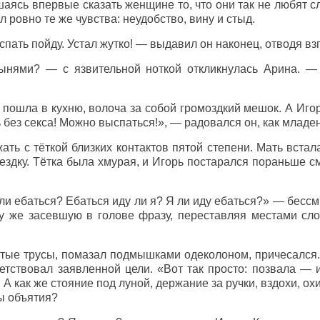
шаясь впервые сказать женщине то, что они так не любят 
 ровно те же чувства: неудобство, вину и стыд.
пать пойду. Устал жутко! — выдавил он наконец, отводя вз
ынями? — с язвительной ноткой откликнулась Арина. — 
 пошла в кухню, волоча за собой громоздкий мешок. А Иго
ь без секса! Можно выспаться!», — радовался он, как младе
ать с тёткой близких контактов пятой степени. Мать встал
ездку. Тётка была хмурая, и Игорь постарался пораньше с
 ли ебаться? Ебаться иду ли я? Я ли иду ебаться?» — бес
у же засевшую в голове фразу, переставляя местами сло
стые трусы, помазал подмышками одеколоном, причесался.
тствовал заявленной цели. «Вот так просто: позвала — и
 А как же стояние под луной, держание за ручки, вздохи, ох
ы объятия?