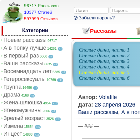
96717 Рассказов
10377 Cтатей
Забыли пароль?
597999 Отзывов
Категории
Рассказы
Новые рассказы
96717
А в попку лучше
14261
Спелые дыни, часть 1
+7
В первый раз
Спелые дыни, часть 2
6600
+4
Спелые дыни, часть 3
Ваши рассказы
6635
+8
Спелые дыни, часть 4
Восемнадцать лет
Спелые дыни, часть 5
5385
+7
Спелые дыни, часть 6
Гетеросексуалы
10769
+15
Группа
16486
+7
Драма
4168
Автор:
Volatile
+9
Жена-шлюшка
4954
Дата:
28 апреля 2026
+10
Женомужчины
2606
Ваши рассказы
,
А в по
+3
Зрелый возраст
3526
+11
Измена
— ### —
15854
+15
Инцест
14888
+18