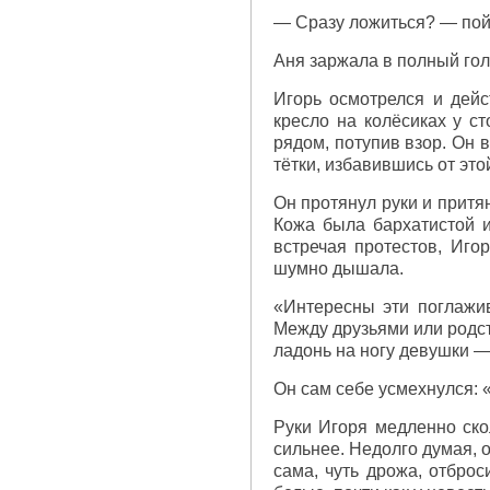
— Сразу ложиться? — пой
Аня заржала в полный гол
Игорь осмотрелся и дейс
кресло на колёсиках у с
рядом, потупив взор. Он 
тётки, избавившись от эт
Он протянул руки и притя
Кожа была бархатистой и 
встречая протестов, Иго
шумно дышала.
«Интересны эти поглажи
Между друзьями или родст
ладонь на ногу девушки 
Он сам себе усмехнулся: «
Руки Игоря медленно ско
сильнее. Недолго думая, о
сама, чуть дрожа, отброс