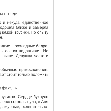
на взводе.
 и некуда, единственное
подошла ближе и замерла
д юбкой трусики. По опыту
е.
ладкие, прохладные бёдра.
ь, слегка подрагивая. Не
ми выше. Девушка часто и
 обычные прикосновения.
от стоит только положить
не факт…»
трусиков. Сердце бухнуло
 легко соскользнула, и Аня
, ажурные, ослепительно-