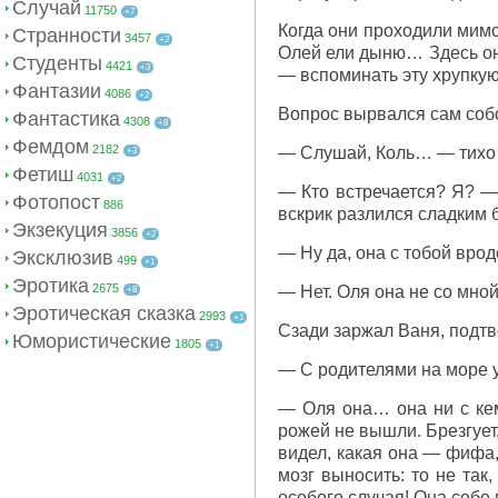
Случай
11750
+7
Когда они проходили мимо
Странности
3457
+2
Олей ели дыню… Здесь он 
Студенты
4421
+3
— вспоминать эту хрупкую
Фантазии
4086
+2
Вопрос вырвался сам соб
Фантастика
4308
+8
Фемдом
2182
— Слушай, Коль… — тихо с
+3
Фетиш
4031
+2
— Кто встречается? Я? — 
Фотопост
886
вскрик разлился сладким 
Экзекуция
3856
+2
— Ну да, она с тобой вро
Эксклюзив
499
+1
Эротика
2675
— Нет. Оля она не со мно
+8
Эротическая сказка
2993
+1
Сзади заржал Ваня, подтв
Юмористические
1805
+1
— С родителями на море у
— Оля она… она ни с кем
рожей не вышли. Брезгует
видел, какая она — фифа,
мозг выносить: то не так
особого случая! Она себе 