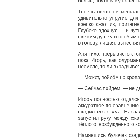
белые, почти как у невест
Теперь ничто не мешало
удивительно упругие для
крепко сжал их, притяги
Глубоко вдохнул — и чуть
свежим душем и особым ни
в голову, лишая, вытесняя
Аня тихо, прерывисто сто
пока Игорь, как одурман
несмело, то ли вкрадчиво:
— Может, пойдём на кров
— Сейчас пойдём, — не дв
Игорь полностью отдалс
аккуратное по сравнению
сводил его с ума. Насла
запустил руку между сжа
тёплого, возбуждённого х
Намявшись булочек сзади