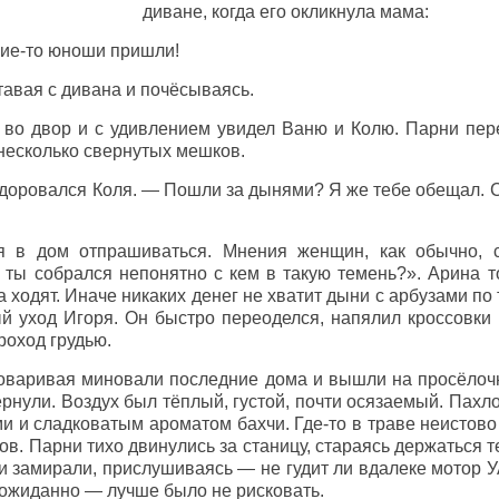
диване, когда его окликнула мама:
кие-то юноши пришли!
тавая с дивана и почёсываясь.
 во двор и с удивлением увидел Ваню и Колю. Парни пере
есколько свернутых мешков.
здоровался Коля. — Пошли за дынями? Я же тебе обещал. 
я в дом отпрашиваться. Мнения женщин, как обычно, 
 ты собрался непонятно с кем в такую темень?». Арина т
а ходят. Иначе никаких денег не хватит дыни с арбузами по
 уход Игоря. Он быстро переоделся, напялил кроссовки и
роход грудью.
говаривая миновали последние дома и вышли на просёлоч
рнули. Воздух был тёплый, густой, почти осязаемый. Пахло
 и сладковатым ароматом бахчи. Где-то в траве неистово 
в. Парни тихо двинулись за станицу, стараясь держаться 
и замирали, прислушиваясь — не гудит ли вдалеке мотор 
еожиданно — лучше было не рисковать.