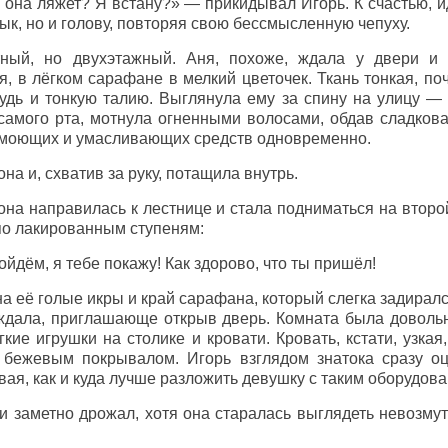
у, она ляжет? Я встану?» — прикидывал Игорь. К счастью, 
ык, но и голову, повторяя свою бессмысленную чепуху.
ный, но двухэтажный. Аня, похоже, ждала у двери и 
, в лёгком сарафане в мелкий цветочек. Ткань тонкая, по
удь и тонкую талию. Выглянула ему за спину на улицу — 
 самого рта, мотнула огненными волосами, обдав сладко
 моющих и умасливающих средств одновременно.
 и, схватив за руку, потащила внутрь.
она направилась к лестнице и стала подниматься на второ
о лакированным ступеням:
йдём, я тебе покажу! Как здорово, что ты пришёл!
на её голые икры и край сарафана, который слегка задирал
 ждала, приглашающе открыв дверь. Комната была доволь
гкие игрушки на столике и кровати. Кровать, кстати, узкая
 бежевым покрывалом. Игорь взглядом знатока сразу о
ая, как и куда лучше разложить девушку с таким оборудов
заметно дрожал, хотя она старалась выглядеть невозму