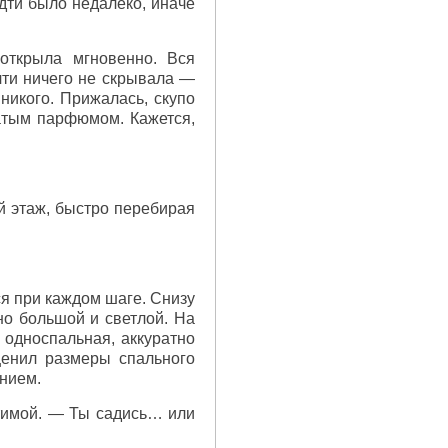
идти было недалеко, иначе
открыла мгновенно. Вся
чти ничего не скрывала —
никого. Прижалась, скупо
ватым парфюмом. Кажется,
й этаж, быстро перебирая
ся при каждом шаге. Снизу
но большой и светлой. На
, односпальная, аккуратно
ценил размеры спального
анием.
тимой. — Ты садись… или