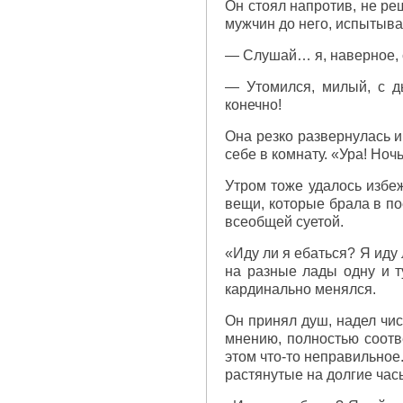
Он стоял напротив, не ре
мужчин до него, испытывал
— Слушай… я, наверное, с
— Утомился, милый, с д
конечно!
Она резко развернулась и
себе в комнату. «Ура! Ноч
Утром тоже удалось избеж
вещи, которые брала в по
всеобщей суетой.
«Иду ли я ебаться? Я иду
на разные лады одну и т
кардинально менялся.
Он принял душ, надел чи
мнению, полностью соотве
этом что-то неправильное.
растянутые на долгие час