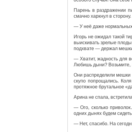
Парень в раздражении пи
смачно харкнул в сторону.
— У неё даже нормальных 
Игорь не ожидал такой ти
выискивать зрелые плоды
подхвате — держал мешки
— Хватит, жадность для 
Любишь дыни? Возьмите, 
Они распределили мешки и
скупо попрощались. Коля 
протяжное брутальное «да-
Арина не спала, встретил
— Ого, сколько приволок
одних дынях будем сидеть
— Нет, спасибо. На сегодн