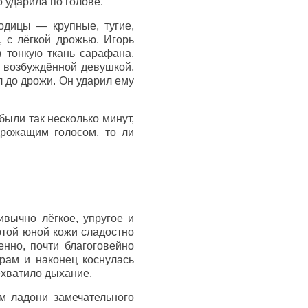
о ударила по голове.
одицы — крупные, тугие,
, с лёгкой дрожью. Игорь
з тонкую ткань сарафана.
— возбуждённой девушкой,
 до дрожи. Он ударил ему
были так несколько минут,
дрожащим голосом, то ли
вычно лёгкое, упругое и
этой юной кожи сладостно
нно, почти благоговейно
рам и наконец коснулась
ехватило дыхание.
м ладони замечательного