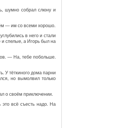
ь, шумно собрал слюну и
оём — им со всеми хорошо.
углубились в него и стали
и спелые, а Игорь был на
ов. — На, тебе побольше.
ь. У тёткиного дома парни
улся, но вымолвил только
вал о своём приключении.
это всё съесть надо. На