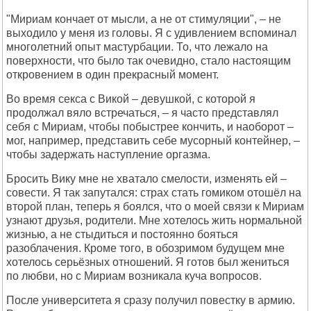
"Мириам кончает от мысли, а не от стимуляции", – не
выходило у меня из головы. Я с удивлением вспоминал
многолетний опыт мастурбации. То, что лежало на
поверхности, что было так очевидно, стало настоящим
откровением в один прекрасный момент.
Во время секса с Викой – девушкой, с которой я
продолжал вяло встречаться, – я часто представлял
себя с Мириам, чтобы побыстрее кончить, и наоборот –
мог, например, представить себе мусорный контейнер, –
чтобы задержать наступление оргазма.
Бросить Вику мне не хватало смелости, изменять ей –
совести. Я так запутался: страх стать гомиком отошёл на
второй план, теперь я боялся, что о моей связи к Мириам
узнают друзья, родители. Мне хотелось жить нормальной
жизнью, а не стыдиться и постоянно бояться
разоблачения. Кроме того, в обозримом будущем мне
хотелось серьёзных отношений. Я готов был жениться
по любви, но с Мириам возникала куча вопросов.
После университета я сразу получил повестку в армию.