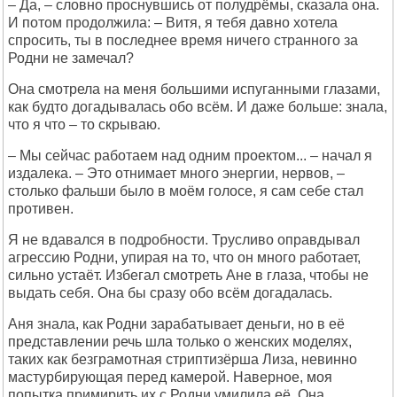
– Да, – словно проснувшись от полудрёмы, сказала она.
И потом продолжила: – Витя, я тебя давно хотела
спросить, ты в последнее время ничего странного за
Родни не замечал?
Она смотрела на меня большими испуганными глазами,
как будто догадывалась обо всём. И даже больше: знала,
что я что – то скрываю.
– Мы сейчас работаем над одним проектом... – начал я
издалека. – Это отнимает много энергии, нервов, –
столько фальши было в моём голосе, я сам себе стал
противен.
Я не вдавался в подробности. Трусливо оправдывал
агрессию Родни, упирая на то, что он много работает,
сильно устаёт. Избегал смотреть Ане в глаза, чтобы не
выдать себя. Она бы сразу обо всём догадалась.
Аня знала, как Родни зарабатывает деньги, но в её
представлении речь шла только о женских моделях,
таких как безграмотная стриптизёрша Лиза, невинно
мастурбирующая перед камерой. Наверное, моя
попытка примирить их с Родни умилила её. Она