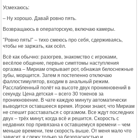
Усмехаюсь:
– Ну хорошо. Давай ровно пять.
Возвращаюсь в операторскую, включаю камеры.
"Ровно пять!" – тихо смеюсь про себя, сдерживаясь,
чтобы не заржать, как осёл.
Всё как обычно: разогрев, знакомство с игроками,
весёлое общение, первые симптомы наступления
оргазма – Мириам открывает рот, обнажая белоснежные
зубы, морщится. Затем я постепенно отключаю
фаллостимулятор, входим в анальный режим.
Расслабленный полёт на высоте двух проникновений в
секунду. Цена детская – всего 30 токенов за
проникновение. В чате каждую минуту автоматически
выводится оставшееся время. Игроки знают, что Мириам
не спешит расставаться с оргазмом. Все ждут последних
двух – трёх минут, когда всё и решится. Скорость с
недавних пор привязана к оставшемуся времени – чем
меньше времени, тем скорость выше. От меня мало что
зависит, я слежу только за безопасностью и