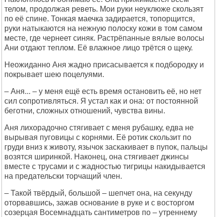
телом, продолжая реветь. Мои руки неуклюже скользят
по её спине. Тонкая маечка задирается, топорщится,
руки натыкаются на нежную полоску кожи в том самом
месте, где чернеет синяк. Растрёпанные вялые волосы
Ани отдают теплом. Её влажное лицо трётся о щеку.
Неожиданно Аня жадно присасывается к подбородку и
покрывает шею поцелуями.
– Аня... – у меня ещё есть время остановить её, но нет
сил сопротивляться. Я устал как и она: от постоянной
беготни, сложных отношений, чувства вины.
Аня лихорадочно стягивает с меня рубашку, едва не
вырывая пуговицы с корнями. Её ротик скользит по
груди вниз к животу, язычок заскакивает в пупок, пальцы
возятся ширинкой. Наконец, она стягивает джинсы
вместе с трусами и с жадностью тигрицы накидывается
на предательски торчащий член.
– Такой твёрдый, большой – шепчет она, на секунду
оторвавшись, зажав основание в руке и с восторгом
созерцая Восемнадцать сантиметров по – утреннему