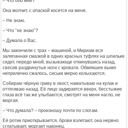
– Что обо мне?
Она молчит, с опаской косится на меня.
– Не знаю.
– Что "не знаю"?
– Думала о Вас.
Мы закончили с трах – машиной, и Мириам вся
заляпанная смазкой в одних красных туфлях на шпильке
сидит, передо мной, вызывающе откинувшись назад,
свесив раздвинутые ноги с кровати. Обмякшее вымя
неприлично сжалось, сиськи мерно колыхаются.
Собираю чёрную гриву в хвост, наматываю на кулак и
оттягиваю назад. Её лицо задирается вверх, бесстыжие
глаза всё так же улыбаются, смотрят на меня нагло, не
моргая.
– Что думала? – произношу почти по слогам.
Её ротик приоткрывается, брови взлетают, она нервно
сглатывает, моргает наконец.