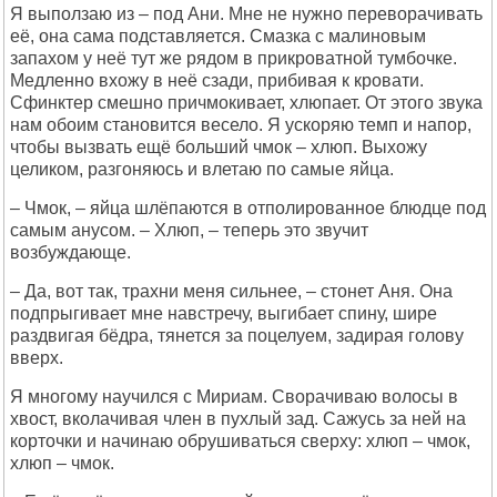
Я выползаю из – под Ани. Мне не нужно переворачивать
её, она сама подставляется. Смазка с малиновым
запахом у неё тут же рядом в прикроватной тумбочке.
Медленно вхожу в неё сзади, прибивая к кровати.
Сфинктер смешно причмокивает, хлюпает. От этого звука
нам обоим становится весело. Я ускоряю темп и напор,
чтобы вызвать ещё больший чмок – хлюп. Выхожу
целиком, разгоняюсь и влетаю по самые яйца.
– Чмок, – яйца шлёпаются в отполированное блюдце под
самым анусом. – Хлюп, – теперь это звучит
возбуждающе.
– Да, вот так, трахни меня сильнее, – стонет Аня. Она
подпрыгивает мне навстречу, выгибает спину, шире
раздвигая бёдра, тянется за поцелуем, задирая голову
вверх.
Я многому научился с Мириам. Сворачиваю волосы в
хвост, вколачивая член в пухлый зад. Сажусь за ней на
корточки и начинаю обрушиваться сверху: хлюп – чмок,
хлюп – чмок.