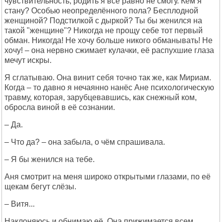
чувствительность, родить я всё равно не смогу. Кем я
стану? Особью неопределённого пола? Бесплодной
женщиной? Подстилкой с дыркой? Ты бы женился на
такой "женщине"? Никогда не прощу себе тот первый
обман. Никогда! Не хочу больше никого обманывать! Не
хочу! – она нервно сжимает кулачки, её распухшие глаза
мечут искры.
Я сглатываю. Она винит себя точно так же, как Мириам.
Когда – то давно я нечаянно нанёс Ане психологическую
травму, которая, зарубцевавшись, как снежный ком,
обросла виной в её сознании.
– Да.
– Что да? – она забыла, о чём спрашивала.
– Я бы женился на тебе.
Аня смотрит на меня широко открытыми глазами, по её
щекам бегут слёзы.
– Витя...
Наклоняюсь и обнимаю её. Она прижимается всем