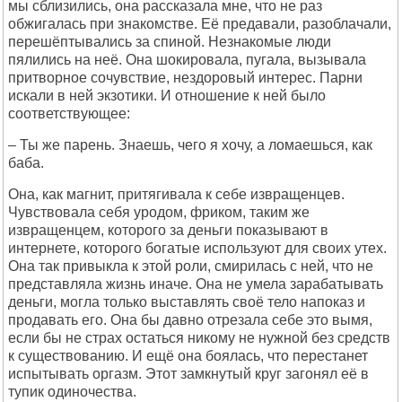
мы сблизились, она рассказала мне, что не раз
обжигалась при знакомстве. Её предавали, разоблачали,
перешёптывались за спиной. Незнакомые люди
пялились на неё. Она шокировала, пугала, вызывала
притворное сочувствие, нездоровый интерес. Парни
искали в ней экзотики. И отношение к ней было
соответствующее:
– Ты же парень. Знаешь, чего я хочу, а ломаешься, как
баба.
Она, как магнит, притягивала к себе извращенцев.
Чувствовала себя уродом, фриком, таким же
извращенцем, которого за деньги показывают в
интернете, которого богатые используют для своих утех.
Она так привыкла к этой роли, смирилась с ней, что не
представляла жизнь иначе. Она не умела зарабатывать
деньги, могла только выставлять своё тело напоказ и
продавать его. Она бы давно отрезала себе это вымя,
если бы не страх остаться никому не нужной без средств
к существованию. И ещё она боялась, что перестанет
испытывать оргазм. Этот замкнутый круг загонял её в
тупик одиночества.