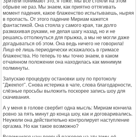
Зрители понимают это, я тоже. Мы все стояли на этом
обрыве не раз. Мы знаем, как приятно оттягивать
момент падения, какое блаженство испытываешь, ныряя
в пропасть. От этого падение Мириам кажется
фантастикой. Она стояла у самого края, так долго
размахивая руками, не делая шагу назад, но и не
решаясь оттолкнуться для прыжка, а мы не могли даже
догадываться об этом. Она ведь ничего не говорила!
Лицо её лишь периодически искажалось в гримасе
блаженства. Но теперь то мы точно знаем, в каком
отчаянном положении она находилась как минимум
полминуты.
Запускаю процедуру остановки шоу по протоколу
"Джекпот". Снова истерика в чате, слова благодарности,
слёзные просьбы выложить поскорее запись шоу для
скачивания.
А у меня в голове свербит одна мысль: Мириам кончила
ровно за пять минут до конца шоу, как и договаривались.
Неужели она действительно контролирует наступление
оргазма. Но как такое возможно?
Вспомнился наш первый разговор на эту тему, её