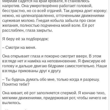
Мириам садится на край кровати, я становлюсь
напротив. Она умиротворённо работает головой,
бесстрастно, но со всей отдачей. Так доярка доит корову:
нежно, но целенаправленно, отточенными движениями
сцеживая молоко. Гнедая кобыла забыла про свои
желания, полностью подчинена моей воле. Её рот
расслаблен, глаза закрыты.
Я беру её за подбородок:
– Смотри на меня.
Она открывает глаза и покорно смотрит вверх. В этом
взгляде нет и намёка на неповиновение. Я фиксирую её
голову и дальше двигаю бёдрами самостоятельно. Наши
взгляды прикованы друг к другу.
– Ты будешь думать обо мне, только когда я разрешу.
Понятно тебе?
Она кивает, её рот заполняется спермой. Я кончаю тихо,
мягкими движениями, придерживая рот, чтобы ничего не
вылилось.