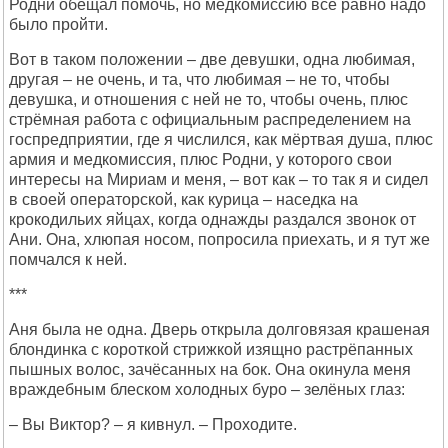
Родни обещал помочь, но медкомиссию всё равно надо
было пройти.
Вот в таком положении – две девушки, одна любимая,
другая – не очень, и та, что любимая – не то, чтобы
девушка, и отношения с ней не то, чтобы очень, плюс
стрёмная работа с официальным распределением на
госпредприятии, где я числился, как мёртвая душа, плюс
армия и медкомиссия, плюс Родни, у которого свои
интересы на Мириам и меня, – вот как – то так я и сидел
в своей операторской, как курица – наседка на
крокодильих яйцах, когда однажды раздался звонок от
Ани. Она, хлюпая носом, попросила приехать, и я тут же
помчался к ней.
***
Аня была не одна. Дверь открыла долговязая крашеная
блондинка с короткой стрижкой изящно растрёпанных
пышных волос, зачёсанных на бок. Она окинула меня
враждебным блеском холодных буро – зелёных глаз:
– Вы Виктор? – я кивнул. – Проходите.