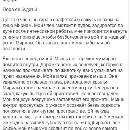
Пора её будить!
Достаю член, вытираю салфеткой и сажусь верхом на
лицо Мириам. Мой член смотрит в пупок, задирается по
дуге после интенсивной работы, мне приходится выгнуть
спину в пояснице, чтобы безболезненно войти в жадный
ротик Мириам. Она засасывает меня, забывая об
опасности.
Ёж лежит передо мной. Мышь по – прежнему мирно
покоится внутри. Дорожка нежных поцелуев, которую я
начинаю прокладывать по животику, явно указывает на
пункт назначения. Мой взгляд прикован к мыши. Она
удивлённо открывает глаза, расправляет крылья.
Мириам стонет, замирает с членом во рту. Теперь она
знает, какую пытку я ей приготовил. Но я беспощаден.
Мои поцелуи вокруг ежа заставляют его дрожать. Мышь
внутри проснулась, с ужасом осознаёт безвыходность
положения в замкнутом пространстве. Ей некуда
деваться, места в камере пыток становится всё меньше,
ёж жадно раззявил зубастую пасть. Я подбираюсь всё
ближе, мой язык уже скользит по лобку, возле самого