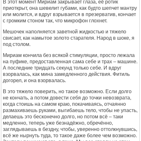
В этот момент Мириам закрывает глаза, её ротик
приоткрыт, она шевелит губами, как будто шепчет мантру
или молится, и вдруг взрывается в презерватив, кончает
с громким стоном так, что микрофон глохнет.
Мешочек наполняется заветной жидкостью и тяжело
свисает, как намытое золото старателя. Народ в шоке, я
под столом.
Мириам кончила без всякой стимуляции, просто лежала
на пуфике, предоставленная сама себе и трах – машине.
А последние тридцать секунд только себе. И вдруг
взорвалась, как мина замедленного действия. Фитиль
догорел, и она взорвалась.
В это тяжело поверить, но такое возможно. Если долго
не кончать, а потом довести себя до точки невозврата,
когда стоишь на самом краю, покачиваясь, отчаянно
размахиваешь руками, выгибаешь тело, чтобы не упасть,
делаешь это бесконечно долго, но потом всё – таки
медленно, теперь уже безнадёжно, обречённо,
заглядываешь в бездну, чтобы, уверенно оттолкнувшись,
всё же нырнуть туда, то такое даже более чем возможно.