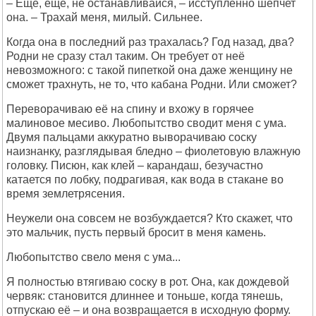
– Ещё, ещё, не останавливайся, – исступлённо шепчет
она. – Трахай меня, милый. Сильнее.
Когда она в последний раз трахалась? Год назад, два?
Родни не сразу стал таким. Он требует от неё
невозможного: с такой пипеткой она даже женщину не
сможет трахнуть, не то, что кабана Родни. Или сможет?
Переворачиваю её на спину и вхожу в горячее
малиновое месиво. Любопытство сводит меня с ума.
Двумя пальцами аккуратно выворачиваю соску
наизнанку, разглядывая бледно – фиолетовую влажную
головку. Писюн, как клей – карандаш, безучастно
катается по лобку, подрагивая, как вода в стакане во
время землетрясения.
Неужели она совсем не возбуждается? Кто скажет, что
это мальчик, пусть первый бросит в меня камень.
Любопытство свело меня с ума...
Я полностью втягиваю соску в рот. Она, как дождевой
червяк: становится длиннее и тоньше, когда тянешь,
отпускаю её – и она возвращается в исходную форму.