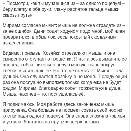
– Посмотри, как ты мучаешься из – за одного поцелуя! –
беру клетку в обе руки, глажу распятое тельце мышки
сквозь прутья.
Мириам согласно мычит: мышь не должна страдать из –
за её ошибок. Дыни ходят ходуном подо мной, мой член
превратился в обмылок, весь покрытый скользкими
выделениями.
Видимо, призывы Хозяйки отрезвляют мышь, и она
смиренно отступает от решётки. Я пытаюсь выманить её
вперёд, соблазнительно целую мягкую ткань вокруг
клетки, вылизываю её. Но это не помогает. Мышь стала
ручной. Она слушается Хозяйку, а не меня. В следующий
раз она послушно выползет, только когда ежа не будет
рядом. Мириам, благодарно сосёт, торжествуя в душе.
Мышь, наконец – то, послушалась её.
Я поднимаюсь. Моя работа здесь закончена: мышь
приручена. Она больше не посмеет совать свой нос из
клетки ради одного поцелуя. Она снова сложила крылья
и уснула, болтаясь на прутьях вверх ногами.