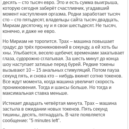
десять – сто тысяч евро. Это и есть сумма выигрыша,
которую сегодня заберёт счастливчик, угадавший
момент наступления оргазма. Родни заработает тысяч
сто – сто пятьдесят, владельцы сайта тысяч двадцать,
Мириам десяточку, ну и я свои шестьдесят. Не тысяч,
конечно, и даже не евро.
Но Мириам не торопится. Трах – машина повышает
градус до трёх проникновений в секунду, а ей хоть бы
хны. Улыбается, весело щебечет, временами закатывает
глаза, судорожно сглатывая. За шесть минут до конца
шоу наступает затишье перед бурей. Редкие токены
вызывают 10 – 15 анальных стимуляций. Потом пауза
секунд пять, и снова кто – нибудь вкинет сотню токенов.
Все ждут момента, когда машина увеличит скорость
проникновения. Тогда и шансы больше. Но тогда и
максимальная ставка меньше.
Истекает двадцать четвёртая минута. Трах – машина
застыла в ожидании новых токенов. Пять секунд
тишины, десять, пятнадцать. В чате появляется
сообщение: "5 minutes left".