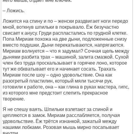
него мышь, отдаёт мне ключик.
– Ложись.
Ложится на спину и по – женски раздвигает ноги передо
мной, воткнув шпильки в покрывало. Ёж безучастно
свисает к анусу. Груди распластались по грудной клетке.
Попа Мириам похожа на две дыни, подложенные снизу
вместо подушки. Дыни перекатываются, напрягаются.
Мириам волнуется – что я задумал? Сочная щель между
дынями разбита трах – машиной, залита смазкой. Сухой
член без труда проскальзывает в горячее лоно, которое
тут же обхватывает его и начинает сосать. Трахать
Мириам после шоу – одно удовольствие. Она как
разогретый пластилин, который мяли тысячи рук,
готовили к работе, она – как глина в руках мастера, гипс,
из которого мне предстоит слепить прекрасное
творение.
Я не спешу ваять. Шпильки взлетают за спиной и
цепляются в замок. Мириам расслабляется, получая
удовольствие. Ёж трётся изнанкой, зажатый между
нашими лобками. Розовая мышь мирно посапывает
внутри.