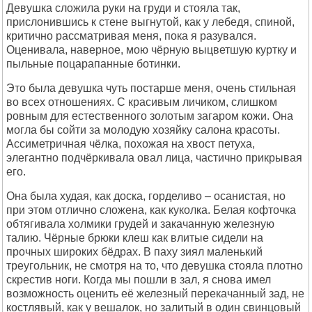
Девушка сложила руки на груди и стояла так,
прислонившись к стене выгнутой, как у лебедя, спиной,
критично рассматривая меня, пока я разувался.
Оценивала, наверное, мою чёрную выцветшую куртку и
пыльные поцарапанные ботинки.
Это была девушка чуть постарше меня, очень стильная
во всех отношениях. С красивым личиком, слишком
ровным для естественного золотым загаром кожи. Она
могла бы сойти за молодую хозяйку салона красоты.
Ассиметричная чёлка, похожая на хвост петуха,
элегантно подчёркивала овал лица, частично прикрывая
его.
Она была худая, как доска, горделиво – осанистая, но
при этом отлично сложена, как куколка. Белая кофточка
обтягивала холмики грудей и закачанную железную
талию. Чёрные брюки клеш как влитые сидели на
прочных широких бёдрах. В паху зиял маленький
треугольник, не смотря на то, что девушка стояла плотно
скрестив ноги. Когда мы пошли в зал, я снова имел
возможность оценить её железный перекачанный зад, не
костлявый, как у вешалок, но залитый в один свинцовый