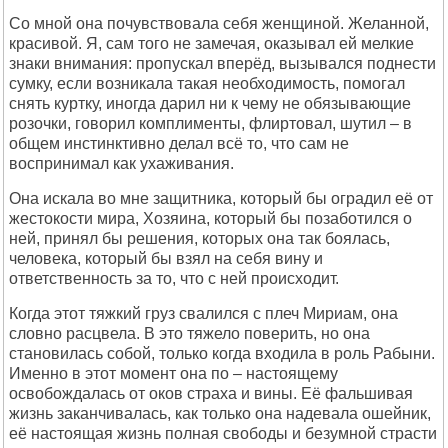
Со мной она почувствовала себя женщиной. Желанной,
красивой. Я, сам того не замечая, оказывал ей мелкие
знаки внимания: пропускал вперёд, вызывался поднести
сумку, если возникала такая необходимость, помогал
снять куртку, иногда дарил ни к чему не обязывающие
розочки, говорил комплименты, флиртовал, шутил – в
общем инстинктивно делал всё то, что сам не
воспринимал как ухаживания.
Она искала во мне защитника, который бы оградил её от
жестокости мира, Хозяина, который бы позаботился о
ней, принял бы решения, которых она так боялась,
человека, который бы взял на себя вину и
ответственность за то, что с ней происходит.
Когда этот тяжкий груз свалился с плеч Мириам, она
словно расцвела. В это тяжело поверить, но она
становилась собой, только когда входила в роль Рабыни.
Именно в этот момент она по – настоящему
освобождалась от оков страха и вины. Её фальшивая
жизнь заканчивалась, как только она надевала ошейник,
её настоящая жизнь полная свободы и безумной страсти