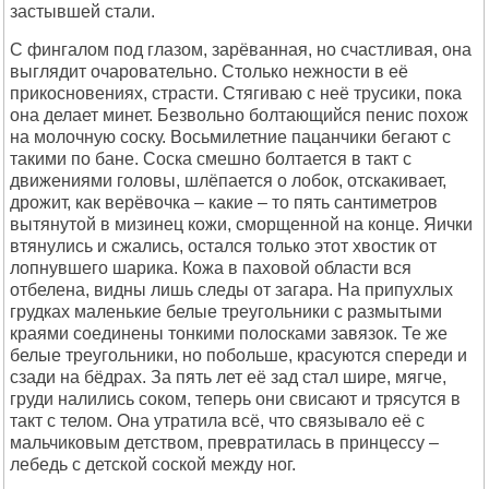
застывшей стали.
С фингалом под глазом, зарёванная, но счастливая, она
выглядит очаровательно. Столько нежности в её
прикосновениях, страсти. Стягиваю с неё трусики, пока
она делает минет. Безвольно болтающийся пенис похож
на молочную соску. Восьмилетние пацанчики бегают с
такими по бане. Соска смешно болтается в такт с
движениями головы, шлёпается о лобок, отскакивает,
дрожит, как верёвочка – какие – то пять сантиметров
вытянутой в мизинец кожи, сморщенной на конце. Яички
втянулись и сжались, остался только этот хвостик от
лопнувшего шарика. Кожа в паховой области вся
отбелена, видны лишь следы от загара. На припухлых
грудках маленькие белые треугольники с размытыми
краями соединены тонкими полосками завязок. Те же
белые треугольники, но побольше, красуются спереди и
сзади на бёдрах. За пять лет её зад стал шире, мягче,
груди налились соком, теперь они свисают и трясутся в
такт с телом. Она утратила всё, что связывало её с
мальчиковым детством, превратилась в принцессу –
лебедь с детской соской между ног.