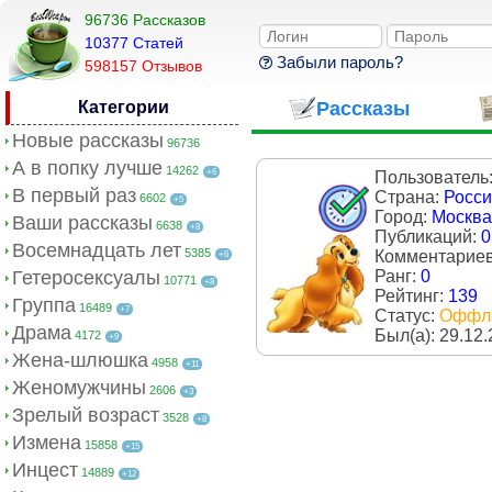
96736 Рассказов
10377 Cтатей
Забыли пароль?
598157 Отзывов
Категории
Рассказы
Новые рассказы
96736
А в попку лучше
14262
+6
Пользователь
В первый раз
Страна:
Росс
6602
+5
Город:
Москва
Ваши рассказы
6638
+8
Публикаций:
0
Восемнадцать лет
5385
Комментарие
+6
Гетеросексуалы
Ранг:
0
10771
+8
Рейтинг:
139
Группа
16489
+7
Статус:
Оффл
Драма
Был(a):
29.12.
4172
+9
Жена-шлюшка
4958
+11
Женомужчины
2606
+3
Зрелый возраст
3528
+8
Измена
15858
+15
Инцест
14889
+12