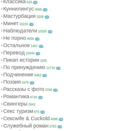
Классика
629
+1
Куннилингус
4566
+2
Мастурбация
3208
+1
Минет
16216
+7
Наблюдатели
10335
+4
Не порно
4056
+9
Остальное
1407
+7
Перевод
10544
+3
Пикап истории
1165
По принуждению
12719
+7
Подчинение
9463
+9
Поэзия
1679
+1
Рассказы с фото
3768
+2
Романтика
6726
+6
Свингеры
2642
Секс туризм
876
+1
Сексwife & Cuckold
4096
+8
Служебный роман
2783
+6