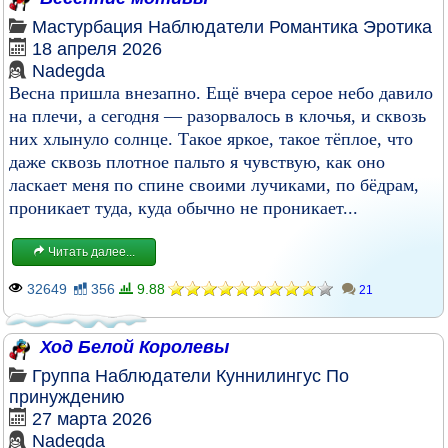
Мастурбация
Наблюдатели
Романтика
Эротика
18 апреля 2026
Nadegda
Весна пришла внезапно. Ещё вчера серое небо давило
на плечи, а сегодня — разорвалось в клочья, и сквозь
них хлынуло солнце. Такое яркое, такое тёплое, что
даже сквозь плотное пальто я чувствую, как оно
ласкает меня по спине своими лучиками, по бёдрам,
проникает туда, куда обычно не проникает...
Читать далее...
32649
356
9.88
21
Ход Белой Королевы
Группа
Наблюдатели
Куннилингус
По
принуждению
27 марта 2026
Nadegda