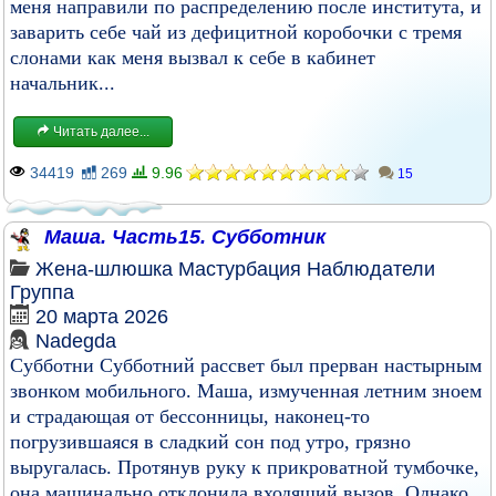
меня направили по распределению после института, и
заварить себе чай из дефицитной коробочки с тремя
слонами как меня вызвал к себе в кабинет
начальник...
Читать далее...
34419
269
9.96
15
Маша. Часть15. Субботник
Жена-шлюшка
Мастурбация
Наблюдатели
Группа
20 марта 2026
Nadegda
Субботни Субботний рассвет был прерван настырным
звонком мобильного. Маша, измученная летним зноем
и страдающая от бессонницы, наконец-то
погрузившаяся в сладкий сон под утро, грязно
выругалась. Протянув руку к прикроватной тумбочке,
она машинально отклонила входящий вызов. Однако