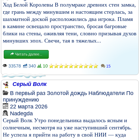
Ход Белой Королевы В полумраке древних стен замка,
где грань между минувшим и настоящим стерлась, за
шахматной доской расположились два игрока. Пламя
в камине освещало пространство, бросая багровые
блики на стены, оживляя тени, словно призывая духов
минувших эпох. Свечи, тая в тяжелых...
Читать далее...
33578
340
10
15
Серый Волк
В первый раз
Золотой дождь
Наблюдатели
По
принуждению
22 марта 2026
Nadegda
Серый Волк Утро понедельника выдалось ясным и
солнечным, несмотря на уже наступивший сентябрь.
Не успела я прийти на работу в свой НИИ — куда