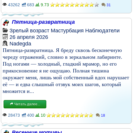
43262
683
9.73
31
Пятница-развратница
Зрелый возраст
Мастурбация
Наблюдатели
26 апреля 2026
Nadegda
Пятница-развратница. Я бреду сквозь бесконечную
череду отражений, словно в зеркальном лабиринте.
Под ногами — холодный, гладкий мрамор, но его
прикосновение я не ощущаю. Полная тишина
окружает меня, лишь мой собственный вдох нарушает
её — и едва слышный отзвук моих шагов, который
множится и...
Читать далее...
28473
400
10
18
Весенние мотивы