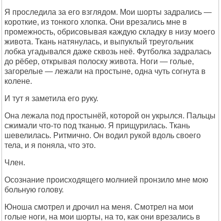
Я проследила за его взглядом. Мои шорты задрались —
короткие, из тонкого хлопка. Они врезались мне в
промежность, обрисовывая каждую складку в низу моего
живота. Ткань натянулась, и выпуклый треугольник
лобка угадывался даже сквозь неё. Футболка задралась
до рёбер, открывая полоску живота. Ноги — голые,
загорелые — лежали на простыне, одна чуть согнута в
колене.
И тут я заметила его руку.
Она лежала под простынёй, которой он укрылся. Пальцы
сжимали что-то под тканью. Я прищурилась. Ткань
шевелилась. Ритмично. Он водил рукой вдоль своего
тела, и я поняла, что это.
Член.
Осознание происходящего молнией пронзило мне мою
больную голову.
Юноша смотрел и дрочил на меня. Смотрел на мои
голые ноги, на мои шорты, на то, как они врезались в