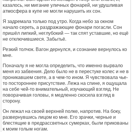
казалось, ни мигание уличных фонарей, ни удушливая
атмосфера в купе не могли нарушить их сон.
Я задремала только под утро. Когда небо за окном
начало сереть, а раздражающие фонари погасли. Сон
пришёл липкий, неглубокий — так спят уставшие, но ещё
не отключившиеся. Забытьё.
Резкий толчок. Вагон дернулся, и сознание вернулось ко
мне.
Поначалу я не могла определить, что именно вырвало
меня из забвения. Дело было не в перестуке колес и не в
проникавшем свете, а в чем-то ином. Я чувствовала чье-
то постороннее присутствие. Лежа на спине, я ощущала
на себе чей-то внимательный, изучающий взгляд. Не
поворачивая головы, я медленно скосила взгляд в
сторону.
Он лежал на своей верхней полке, напротив. На боку,
развернувшись лицом ко мне. Его зрачки, черные и
блестящие в предрассветных сумерках, были прикованы
к моим голым ногам.