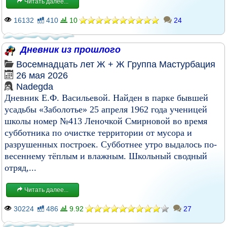
Читать далее...
16132
410
10
24
Дневник из прошлого
Восемнадцать лет
Ж + Ж
Группа
Мастурбация
26 мая 2026
Nadegda
Дневник Е.Ф. Васильевой. Найден в парке бывшей
усадьбы «Заболотье» 25 апреля 1962 года ученицей
школы номер №413 Леночкой Смирновой во время
субботника по очистке территории от мусора и
разрушенных построек. Субботнее утро выдалось по-
весеннему тёплым и влажным. Школьный сводный
отряд,...
Читать далее...
30224
486
9.92
27