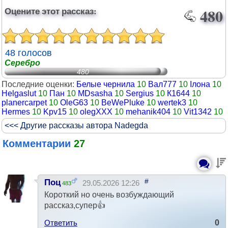
Оцените этот рассказ:
480
48 голосов
Серебро
480
Последние оценки:
Белые чернила
10
Вал777
10
Ілона
10
Helgaslut
10
Пан
10
MDsasha
10
Sergius
10
К1644
10
planercarpet
10
OleG63
10
BeWePluke
10
wertek3
10
Hermes
10
Kpv15
10
olegXXX
10
mehanik404
10
Vit1342
10
<<< Другие рассказы автора Nadegda
Комментарии
27
#
Поц
29.05.2026 12:26
483
Короткий но очень возбуждающий
рассказ,супер👍
Ответить
0