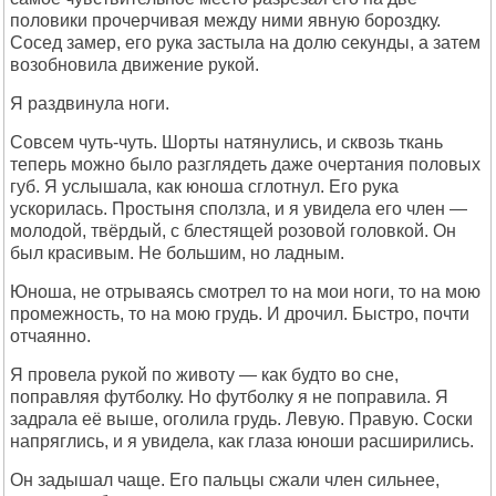
половики прочерчивая между ними явную бороздку.
Сосед замер, его рука застыла на долю секунды, а затем
возобновила движение рукой.
Я раздвинула ноги.
Совсем чуть-чуть. Шорты натянулись, и сквозь ткань
теперь можно было разглядеть даже очертания половых
губ. Я услышала, как юноша сглотнул. Его рука
ускорилась. Простыня сползла, и я увидела его член —
молодой, твёрдый, с блестящей розовой головкой. Он
был красивым. Не большим, но ладным.
Юноша, не отрываясь смотрел то на мои ноги, то на мою
промежность, то на мою грудь. И дрочил. Быстро, почти
отчаянно.
Я провела рукой по животу — как будто во сне,
поправляя футболку. Но футболку я не поправила. Я
задрала её выше, оголила грудь. Левую. Правую. Соски
напряглись, и я увидела, как глаза юноши расширились.
Он задышал чаще. Его пальцы сжали член сильнее,