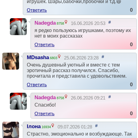
игрушек. Шары,бабочки,пробочки и т.д.😆
Ответить
0
#
Nadegda
16.06.2026 20:53
8758
я редко пользуюсь игрушками, поэтому их
нет в моих рассказах
Ответить
0
#
MDsasha
25.06.2026 23:28
6803
Очень душевный уютный и вместе с тем
эротичный рассказ получился. Спасибо,
прочитала и представила с удовольствием.
Ответить
0
#
Nadegda
26.06.2026 09:21
8758
Спасибо!
Ответить
0
#
Ілона
09.07.2026 01:28
16934
Страстно, эмоционально и возбуждающе. Так