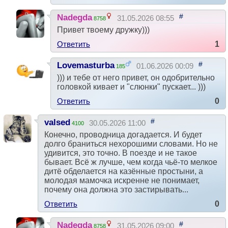
#
Nadegda
31.05.2026 08:55
8758
Привет твоему дружку)))
Ответить
1
#
Lovemasturba
01.06.2026 00:09
185
))) и тебе от него привет, он одобрительно
головкой кивает и "слюнки" пускает... )))
Ответить
0
#
valsed
30.05.2026 11:00
4100
Конечно, проводница догадается. И будет
долго браниться нехорошими словами. Но не
удивится, это точно. В поезде и не такое
бывает. Всё ж лучше, чем когда чьё-то мелкое
дитё обделается на казённые простыни, а
молодая мамочка искренне не понимает,
почему она должна это застирывать...
Ответить
0
#
Nadegda
31.05.2026 09:00
8758