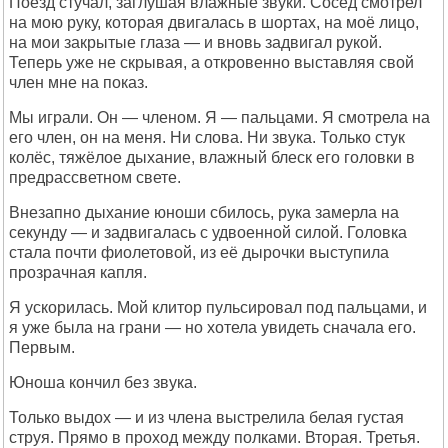
Поезд стучал, заглушая влажные звуки. Сосед смотрел
на мою руку, которая двигалась в шортах, на моё лицо,
на мои закрытые глаза — и вновь задвигал рукой.
Теперь уже не скрывая, а откровенно выставляя свой
член мне на показ.
Мы играли. Он — членом. Я — пальцами. Я смотрела на
его член, он на меня. Ни слова. Ни звука. Только стук
колёс, тяжёлое дыхание, влажный блеск его головки в
предрассветном свете.
Внезапно дыхание юноши сбилось, рука замерла на
секунду — и задвигалась с удвоенной силой. Головка
стала почти фиолетовой, из её дырочки выступила
прозрачная капля.
Я ускорилась. Мой клитор пульсировал под пальцами, и
я уже была на грани — но хотела увидеть сначала его.
Первым.
Юноша кончил без звука.
Только выдох — и из члена выстрелила белая густая
струя. Прямо в проход между полками. Вторая. Третья.