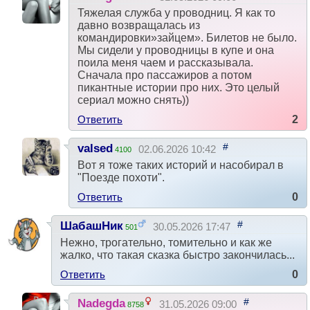
Тяжелая служба у проводниц. Я как то
давно возвращалась из
командировки»зайцем». Билетов не было.
Мы сидели у проводницы в купе и она
поила меня чаем и рассказывала.
Сначала про пассажиров а потом
пикантные истории про них. Это целый
сериал можно снять))
Ответить
2
#
valsed
02.06.2026 10:42
4100
Вот я тоже таких историй и насобирал в
"Поезде похоти".
Ответить
0
#
ШабашНик
30.05.2026 17:47
501
Нежно, трогательно, томительно и как же
жалко, что такая сказка быстро закончилась...
Ответить
0
#
Nadegda
31.05.2026 09:00
8758