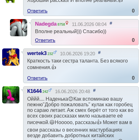
Хороший рассказ! И вполне реальный.👍
Ответить
0
#
Nadegda
11.06.2026 08:04
8758
Вполне реальный))) Спасибо))
Ответить
0
#
wertek3
10.06.2026 19:20
232
Краткость таки сестра таланта. Без всякого
сомнения.👍
Ответить
0
#
К1644
16.06.2026 20:48
242
Оййй.... Наденька😊Как вспоминаю вашу
пежню"Добро пожаловать" кулак как горобец
по сараю летает. Аж смех берёт от того как во
всех своих рассказах мило называете её
писечкой.😃Нооооо, рассказы👍 Может вам в
свои рассказы о весенних мастурбациях
везде добавить добротных китайских