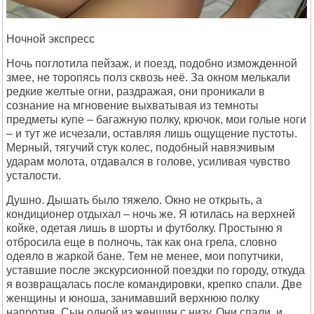
Ночной экспресс
Ночь поглотила пейзаж, и поезд, подобно изможденной
змее, не торопясь полз сквозь неё. За окном мелькали
редкие желтые огни, раздражая, они проникали в
сознание на мгновение выхватывая из темноты
предметы купе – багажную полку, крючок, мои голые ноги
– и тут же исчезали, оставляя лишь ощущение пустоты.
Мерный, тягучий стук колес, подобный навязчивым
ударам молота, отдавался в голове, усиливая чувство
усталости.
Душно. Дышать было тяжело. Окно не открыть, а
кондиционер отдыхал – ночь же. Я ютилась на верхней
койке, одетая лишь в шорты и футболку. Простыню я
отбросила еще в полночь, так как она грела, словно
одеяло в жаркой бане. Тем не менее, мои попутчики,
уставшие после экскурсионной поездки по городу, откуда
я возвращалась после командировки, крепко спали. Две
женщины и юноша, занимавший верхнюю полку
напротив. Сын одной из женщин с низу. Они спали, и,