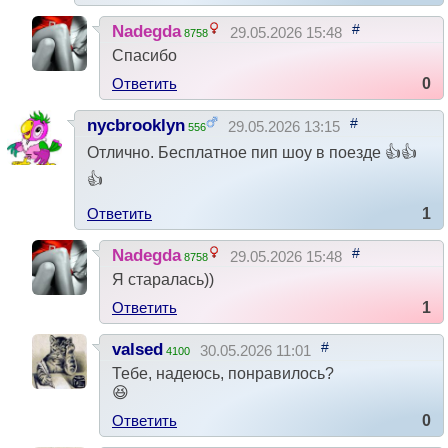
#
Nadegda
29.05.2026 15:48
8758
Спасибо
Ответить
0
#
nycbrooklyn
29.05.2026 13:15
556
Отлично. Бесплатное пип шоу в поезде 👍👍
👍
Ответить
1
#
Nadegda
29.05.2026 15:48
8758
Я старалась))
Ответить
1
#
valsed
30.05.2026 11:01
4100
Тебе, надеюсь, понравилось?
😆
Ответить
0