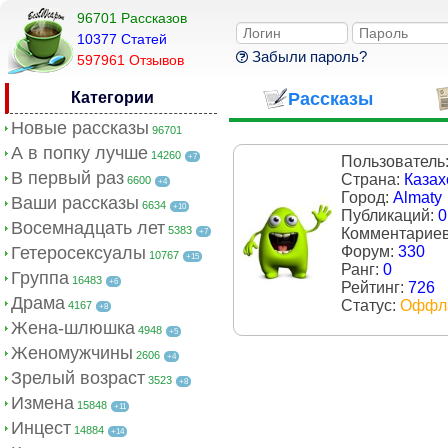
96701 Рассказов
10377 Cтатей
Забыли пароль?
597961 Отзывов
Категории
Рассказы
Новые рассказы
96701
А в попку лучше
14260
+7
Пользователь
В первый раз
Страна:
Казах
6600
+4
Город:
Almaty
Ваши рассказы
6634
+10
Публикаций:
0
Восемнадцать лет
5383
Комментарие
+7
Гетеросексуалы
Форум:
330
10767
+15
Ранг:
0
Группа
16483
+6
Рейтинг:
726
Драма
Статус:
Оффл
4167
+8
Жена-шлюшка
4948
+5
Женомужчины
2606
+4
Зрелый возраст
3523
+8
Измена
15848
+11
Инцест
14884
+14