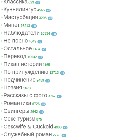
Классика
629
+2
Куннилингус
4565
+4
Мастурбация
3208
+3
Минет
16213
+11
Наблюдатели
10334
+11
Не порно
4049
+3
Остальное
1404
+7
Перевод
10542
+3
Пикап истории
1165
По принуждению
12713
+3
Подчинение
9459
+7
Поэзия
1678
Рассказы с фото
3767
+1
Романтика
6723
+6
Свингеры
2642
+1
Секс туризм
875
Сексwife & Cuckold
4088
+3
Служебный роман
2778
+4