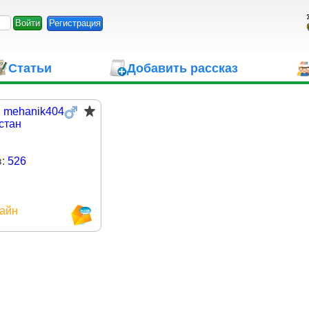
Регистрация
Статьи
Добавить рассказ
:
mehanik404
стан
в:
526
айн