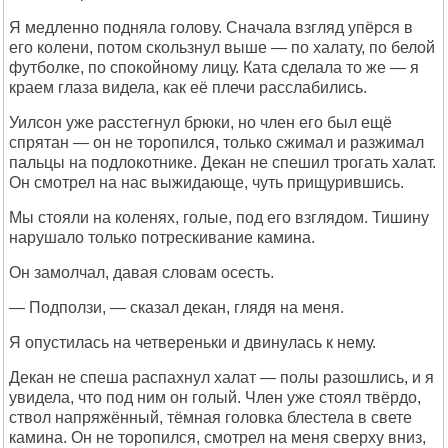
Я медленно подняла голову. Сначала взгляд упёрся в
его колени, потом скользнул выше — по халату, по белой
футболке, по спокойному лицу. Ката сделала то же — я
краем глаза видела, как её плечи расслабились.
Уилсон уже расстегнул брюки, но член его был ещё
спрятан — он не торопился, только сжимал и разжимал
пальцы на подлокотнике. Декан не спешил трогать халат.
Он смотрел на нас выжидающе, чуть прищурившись.
Мы стояли на коленях, голые, под его взглядом. Тишину
нарушало только потрескивание камина.
Он замолчал, давая словам осесть.
— Подползи, — сказал декан, глядя на меня.
Я опустилась на четвереньки и двинулась к нему.
Декан не спеша распахнул халат — полы разошлись, и я
увидела, что под ним он голый. Член уже стоял твёрдо,
ствол напряжённый, тёмная головка блестела в свете
камина. Он не торопился, смотрел на меня сверху вниз,