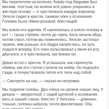
Мы переползли на коленях. Ковёр под бёдрами был
мягким, толстым, но колени всё равно упирались в
жёсткую основу — я чувствовала каждую ворсинку.
Уилсон сидел в кресле, сжимая член у основания.
Головка была тёмно-розовой, блестящей.
Мы взяли его вдвоём. Я наклонилась и взяла головку в
рот — сразу глубоко, почти до горла. Ката лизала яйца,
потом ствол, потом мы поменялись. Уилсон застонал
громче, чем раньше, его бёдра напряглись, он чуть
подался вперёд. Его член пульсировал у меня во рту,
дёргался, и я чувствовала, как близко он.
Декан встал с кресла. Я услышала, как скрипнула
обивка, как его ступни ступили на ковёр. Он подошёл
сзади, я почувствовала тепло его тела над собой.
— Смотрите на нас, — сказал он негромко.
Мы подняли головы. Два члена на уровне наших лиц. У
декана — аккуратный, с седой щетиной у основания,
весь в нашей слюне, блестит. У Уилсона — длиннее,
тоньше, головка набухла, почти фиолетовая. Оба
пульсируют, оба готовы.