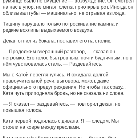
румянце было не смущение — возбуждение. Он смотрел
на нас в упор, не мигая, слегка приоткрыв рот. Иногда он
облизывал губы — машинально, не отрывая взгляда.
Тишину нарушало только потрескивание камина и
редкие всхлипы выдыхаемого воздуха.
Декан отпил из бокала, поставил его на столик.
— Продолжим вчерашний разговор, — сказал он
негромко. Его голос был ровным, почти будничным, но в
нём чувствовалась сталь. — Раздевайтесь.
Мы с Катой переглянулись. Я ожидала долгой
нравоучительной речи, выговора, может, даже
официального предупреждения. Но чтобы так сразу...
Ката чуть приподняла бровь, но не сказала ни слова.
— Я сказал — раздевайтесь, — повторил декан, не
повышая голоса.
Ката первой поднялась с дивана. Я — следом. Мы
стояли на ковре между креслами.
Ката сняла футболку через голову — быстро, без