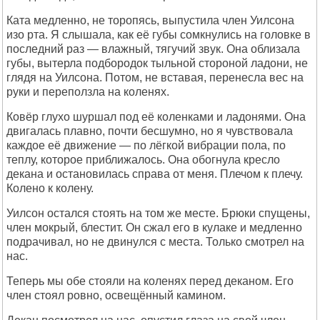
Ката медленно, не торопясь, выпустила член Уилсона
изо рта. Я слышала, как её губы сомкнулись на головке в
последний раз — влажный, тягучий звук. Она облизала
губы, вытерла подбородок тыльной стороной ладони, не
глядя на Уилсона. Потом, не вставая, перенесла вес на
руки и переползла на коленях.
Ковёр глухо шуршал под её коленками и ладонями. Она
двигалась плавно, почти бесшумно, но я чувствовала
каждое её движение — по лёгкой вибрации пола, по
теплу, которое приближалось. Она обогнула кресло
декана и остановилась справа от меня. Плечом к плечу.
Колено к колену.
Уилсон остался стоять на том же месте. Брюки спущены,
член мокрый, блестит. Он сжал его в кулаке и медленно
подрачивал, но не двинулся с места. Только смотрел на
нас.
Теперь мы обе стояли на коленях перед деканом. Его
член стоял ровно, освещённый камином.