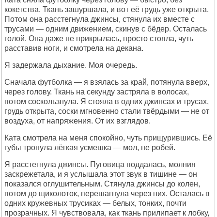
кокетства. Ткань зашуршала, и вот её грудь уже открыта.
Потом она расстегнула джинсы, стянула их вместе с
трусами — одним движением, скинув с бёдер. Осталась
голой. Она даже не прикрылась, просто стояла, чуть
расставив ноги, и смотрела на декана.
Я задержала дыхание. Моя очередь.
Сначала футболка — я взялась за край, потянула вверх,
через голову. Ткань на секунду застряла в волосах,
потом соскользнула. Я стояла в одних джинсах и трусах,
грудь открыта, соски мгновенно стали твёрдыми — не от
воздуха, от напряжения. От их взглядов.
Ката смотрела на меня спокойно, чуть прищурившись. Её
губы тронула лёгкая усмешка — мол, не робей.
Я расстегнула джинсы. Пуговица поддалась, молния
заскрежетала, и я услышала этот звук в тишине — он
показался оглушительным. Стянула джинсы до колен,
потом до щиколоток, перешагнула через них. Осталась в
одних кружевных трусиках — белых, тонких, почти
прозрачных. Я чувствовала, как ткань прилипает к лобку,