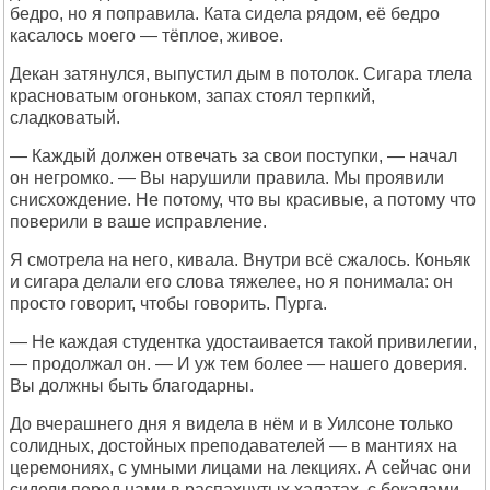
бедро, но я поправила. Ката сидела рядом, её бедро
касалось моего — тёплое, живое.
Декан затянулся, выпустил дым в потолок. Сигара тлела
красноватым огоньком, запах стоял терпкий,
сладковатый.
— Каждый должен отвечать за свои поступки, — начал
он негромко. — Вы нарушили правила. Мы проявили
снисхождение. Не потому, что вы красивые, а потому что
поверили в ваше исправление.
Я смотрела на него, кивала. Внутри всё сжалось. Коньяк
и сигара делали его слова тяжелее, но я понимала: он
просто говорит, чтобы говорить. Пурга.
— Не каждая студентка удостаивается такой привилегии,
— продолжал он. — И уж тем более — нашего доверия.
Вы должны быть благодарны.
До вчерашнего дня я видела в нём и в Уилсоне только
солидных, достойных преподавателей — в мантиях на
церемониях, с умными лицами на лекциях. А сейчас они
сидели перед нами в распахнутых халатах, с бокалами