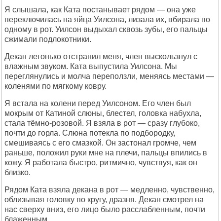
Я слышала, как Ката постанывает рядом — она уже
переключилась на яйца Уилсона, лизала их, вбирала по
одному в рот. Уилсон выдыхал сквозь зубы, его пальцы
сжимали подлокотники.
Декан легонько отстранил меня, член выскользнул с
влажным звуком. Ката выпустила Уилсона. Мы
переглянулись и молча переползли, меняясь местами —
коленями по мягкому ковру.
Я встала на колени перед Уилсоном. Его член был
мокрым от Катиной слюны, блестел, головка набухла,
стала тёмно-розовой. Я взяла в рот — сразу глубоко,
почти до горла. Слюна потекла по подбородку,
смешиваясь с его смазкой. Он застонал громче, чем
раньше, положил руки мне на плечи, пальцы впились в
кожу. Я работала быстро, ритмично, чувствуя, как он
близко.
Рядом Ката взяла декана в рот — медленно, чувственно,
облизывая головку по кругу, дразня. Декан смотрел на
нас сверху вниз, его лицо было расслабленным, почти
блаженным.