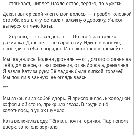
— стягивает, щиплет. Пахло остро, терпко, по-мужски.
Декан вытер свой член о мои волосы — провёл головкой
ото лба к затылку, оставляя влажную дорожку. Уилсон
вытерся о плечо Каты.
— Хорошо, — сказал декан. — Но это была только
разминка. Дальше — по-взрослому. Идите в ванную,
приведите себя в порядок. И попки хорошо промойте.
Мы поднялись. Колени дрожали — от долгого стояния на
твёрдом ковре, от напряжения, от выброса адреналина.
Я взяла Кату за руку. Её ладонь была липкой, горячей.
Мы пошли в ванную, не оглядываясь.
***
Мы закрыли за собой дверь. Я прислонилась к холодной
кафельной стене, прикрыла глаза. В груди ещё
колотилось, в ушах шумело.
Ката включила воду. Тёплая, почти горячая. Пар пополз
вверх, запотело зеркало.