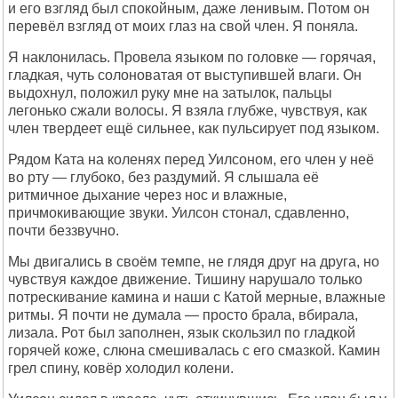
и его взгляд был спокойным, даже ленивым. Потом он
перевёл взгляд от моих глаз на свой член. Я поняла.
Я наклонилась. Провела языком по головке — горячая,
гладкая, чуть солоноватая от выступившей влаги. Он
выдохнул, положил руку мне на затылок, пальцы
легонько сжали волосы. Я взяла глубже, чувствуя, как
член твердеет ещё сильнее, как пульсирует под языком.
Рядом Ката на коленях перед Уилсоном, его член у неё
во рту — глубоко, без раздумий. Я слышала её
ритмичное дыхание через нос и влажные,
причмокивающие звуки. Уилсон стонал, сдавленно,
почти беззвучно.
Мы двигались в своём темпе, не глядя друг на друга, но
чувствуя каждое движение. Тишину нарушало только
потрескивание камина и наши с Катой мерные, влажные
ритмы. Я почти не думала — просто брала, вбирала,
лизала. Рот был заполнен, язык скользил по гладкой
горячей коже, слюна смешивалась с его смазкой. Камин
грел спину, ковёр холодил колени.