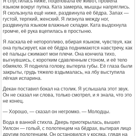
Я спустилась ниже, поцеловала её живот, провела
языком вокруг пупка. Ката замерла, мышцы напряглись.
Я скользнула ещё ниже, раздвинула её бёдра. Запах —
густой, терпкий, женский. Я лизнула между ног,
раздвинула языком влажные складки. Ката выдохнула
громче, её рука вцепилась в простыню.
Я ласкала её неторопливо, вбирая языком, чувствуя, как
она пульсирует, как её бёдра поднимаются навстречу, как
её пальцы сжимают мои плечи. Она кончила тихо,
выгнувшись, с коротким сдавленным стоном, и её тело
обмякло. Я подняла голову, вытерла губы. Её глаза были
закрыты, грудь тяжело вздымалась, на лбу выступила
лёгкая испарина.
Декан поставил бокал на столик. Я услышала этот звук.
Он не сказал ни слова, только смотрел, и я знала, что это
не конец.
— Хорошо, — сказал он негромко. — Молодцы.
Вода в ванной стихла. Дверь приоткрылась, вышел
Уилсон — голый, с полотенцем на бёдрах, вытирая лицо
другим полотенцем. Он остановился у косяка, глядя на