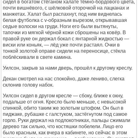
сидел в богатом стёганом халате тёмно-бордового цвета,
почти вишнёвого, с шёлковой оторочкой на лацканах и
манжетах. Халат был распахнут, под ним виднелась
белая футболка с v-образным вырезом, открывавшая
седые волоски на груди. Ноги его были вытянуты,
тапочки из мягкой чёрной кожи сброшены на ковёр. В
правой руке он держал бокал с янтарной жидкостью —
виски или коньяк, — лёд уже почти растаял. Очки в
тонкой золотой оправе сидели на переносице, стёкла
поблёскивали в свете камина.
Уилсон, закрыв за нами дверь, прошёл к другому креслу.
Декан смотрел на нас спокойно, даже лениво, слегка
склонив голову набок.
Уилсон сидел в другом кресле — сбоку, ближе к окну,
подальше от огня. Кресло было меньше, с невысокой
спинкой, обито таким же золотым штофом. Он был в
пиджаке, рубашке с галстуком, застёгнутом под самое
горло. Руки держал на подлокотниках, пальцы сжимали
дерево так сильно, что костяшки побелели. Лицо его
было красным, как вчера в кабинете, но сейчас в этом