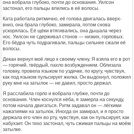
она вобрала глубоко, почти до основания. Уилсон
застонал, его пальцы впились в её волосы.
Ката работала ритмично, её голова двигалась вверх-
вниз, она брала глубоко, замирала, потом снова
ускорялась. Её щёки втягивались, она дышала через
нос. Уилсон не сдерживал стонов — низких, горловых.
Его бёдра чуть подрагивали, пальцы сильнее сжали её
волосы.
Декан вернул моё лицо к своему члену. Я взяла его в рот
— горячий, твёрдый, пахло возбуждением. Облизала
головку, провела языком по уздечке, по кругу, чувствуя,
как под языком пульсирует жилка. Он выдохнул, положил
руку мне на затылок — не давил, просто держал.
Я расслабила горло и вобрала глубже, почти до
основания. Член коснулся нёба, я замерла на секунду,
потом начала двигаться. Ритм задавал он — лёгкими
нажатиями на затылок. Иногда он замирал, и я просто
держала его член во рту, чувствуя, как он пульсирует, как
набухает. Он тихо застонал, чуть сжимая пальцы на моём
затылке.