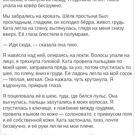
упала на ковёр бесшумно.
Мы забрались на кровать. Шёлк простыни был
прохладным, гладким, он холодил бёдра, живот, грудь.
Ката легла на спину, вытянулась, глядя на меня снизу
вверх. Её глаза блестели в полумраке.
— Иди сюда, — сказала она тихо.
Я нависла над ней, опираясь на локти. Волосы упали на
лицо, я тряхнула головой. Ката провела пальцами по
моей щеке, заправила прядь за ухо, потом спустилась по
шее, по плечу, вниз к груди. Её ладонь легла на мой сосок
— тёплая, мягкая. Она нажала, чуть крутанула. Я
вздохнула, прикрыв глаза.
Я поцеловала её в шею, туда, где бился пульс. Она
выгнулась, пальцы запутались в моих волосах. Я
спустилась к ключице, к ложбинке между грудями,
провела языком по коже — солоновато, с привкусом геля
и её собственной кожи. Ката застонала, тихо, почти
беззвучно, и её руки легли на мои плечи.