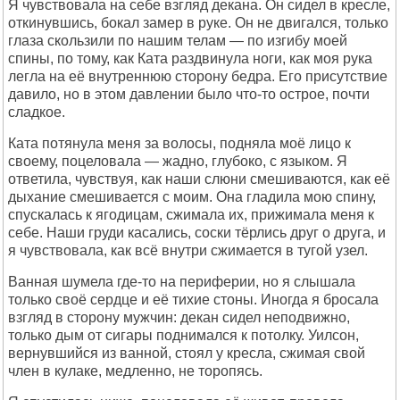
Я чувствовала на себе взгляд декана. Он сидел в кресле,
откинувшись, бокал замер в руке. Он не двигался, только
глаза скользили по нашим телам — по изгибу моей
спины, по тому, как Ката раздвинула ноги, как моя рука
легла на её внутреннюю сторону бедра. Его присутствие
давило, но в этом давлении было что-то острое, почти
сладкое.
Ката потянула меня за волосы, подняла моё лицо к
своему, поцеловала — жадно, глубоко, с языком. Я
ответила, чувствуя, как наши слюни смешиваются, как её
дыхание смешивается с моим. Она гладила мою спину,
спускалась к ягодицам, сжимала их, прижимала меня к
себе. Наши груди касались, соски тёрлись друг о друга, и
я чувствовала, как всё внутри сжимается в тугой узел.
Ванная шумела где-то на периферии, но я слышала
только своё сердце и её тихие стоны. Иногда я бросала
взгляд в сторону мужчин: декан сидел неподвижно,
только дым от сигары поднимался к потолку. Уилсон,
вернувшийся из ванной, стоял у кресла, сжимая свой
член в кулаке, медленно, не торопясь.