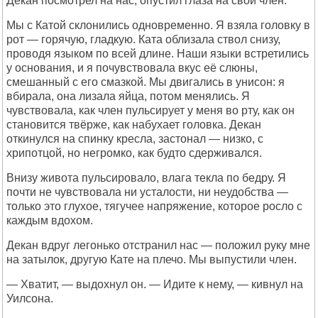
Декан посмотрел на нас, опустил глаза на свой член.
Мы с Катой склонились одновременно. Я взяла головку в
рот — горячую, гладкую. Ката облизала ствол снизу,
проводя языком по всей длине. Наши языки встретились
у основания, и я почувствовала вкус её слюны,
смешанный с его смазкой. Мы двигались в унисон: я
вбирала, она лизала яйца, потом менялись. Я
чувствовала, как член пульсирует у меня во рту, как он
становится твёрже, как набухает головка. Декан
откинулся на спинку кресла, застонал — низко, с
хрипотцой, но негромко, как будто сдерживался.
Внизу живота пульсировало, влага текла по бедру. Я
почти не чувствовала ни усталости, ни неудобства —
только это глухое, тягучее напряжение, которое росло с
каждым вдохом.
Декан вдруг легонько отстранил нас — положил руку мне
на затылок, другую Кате на плечо. Мы выпустили член.
— Хватит, — выдохнул он. — Идите к нему, — кивнул на
Уилсона.