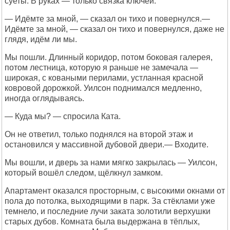
суеты. В руках — только связка ключей.
— Идёмте за мной, — сказал он тихо и повернулся.—
Идёмте за мной, — сказал он тихо и повернулся, даже не
глядя, идём ли мы.
Мы пошли. Длинный коридор, потом боковая галерея,
потом лестница, которую я раньше не замечала —
широкая, с коваными перилами, устланная красной
ковровой дорожкой. Уилсон поднимался медленно,
иногда оглядываясь.
— Куда мы? — спросила Ката.
Он не ответил, только поднялся на второй этаж и
остановился у массивной дубовой двери.— Входите.
Мы вошли, и дверь за нами мягко закрылась — Уилсон,
который вошёл следом, щёлкнул замком.
Апартамент оказался просторным, с высокими окнами от
пола до потолка, выходящими в парк. За стёклами уже
темнело, и последние лучи заката золотили верхушки
старых дубов. Комната была выдержана в тёплых,