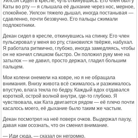
Уилсон сидел в кресле, чуть откинувшись. Его член был у
Каты во рту — я слышала её дыхание через нос, мерное,
спокойное. Уилсон тяжело дышал, иногда постанывая —
сдавленно, почти беззвучно. Его пальцы сжимали
подлокотники.
Декан сидел в кресле, откинувшись на спинку. Его член
пульсировал у меня во рту, становился твёрже, набухал.
Я работала ритмично, глубоко, иногда замедляясь, чтобы
он не кончил слишком быстро. Он положил руку мне на
затылок — не давил, просто держал, гладил большим
пальцем.
Мои колени онемели на ковре, но я не обращала
внимания. Внизу живота всё сжималось и разжималось
впустую, влага текла по бедру. Каждый вдох отдавался
короткой, острой волной внутри, где-то глубоко. Я
чувствовала, как Ката двигается рядом — её плечо почти
касалось моего, её дыхание было таким же частым.
Декан посмотрел на неё поверх очков. Выдержал паузу,
давая нам осознать, что он сменил внимание.
— Иди сюда, — сказал он негромко.