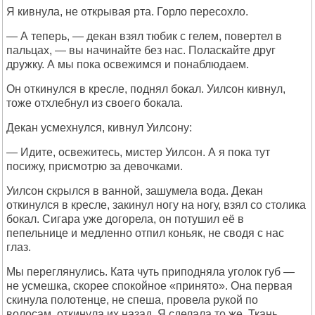
Я кивнула, не открывая рта. Горло пересохло.
— А теперь, — декан взял тюбик с гелем, повертел в
пальцах, — вы начинайте без нас. Поласкайте друг
дружку. А мы пока освежимся и понаблюдаем.
Он откинулся в кресле, поднял бокал. Уилсон кивнул,
тоже отхлебнул из своего бокала.
Декан усмехнулся, кивнул Уилсону:
— Идите, освежитесь, мистер Уилсон. А я пока тут
посижу, присмотрю за девочками.
Уилсон скрылся в ванной, зашумела вода. Декан
откинулся в кресле, закинул ногу на ногу, взял со столика
бокал. Сигара уже догорела, он потушил её в
пепельнице и медленно отпил коньяк, не сводя с нас
глаз.
Мы переглянулись. Ката чуть приподняла уголок губ —
не усмешка, скорее спокойное «принято». Она первая
скинула полотенце, не спеша, провела рукой по
волосам, откинула их назад. Я сделала то же. Ткань