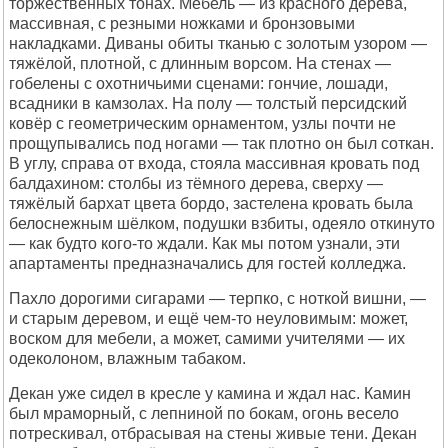
торжественных тонах. Мебель — из красного дерева,
массивная, с резными ножками и бронзовыми
накладками. Диваны обиты тканью с золотым узором —
тяжёлой, плотной, с длинным ворсом. На стенах —
гобелены с охотничьими сценами: гончие, лошади,
всадники в камзолах. На полу — толстый персидский
ковёр с геометрическим орнаментом, узлы почти не
прощупывались под ногами — так плотно он был соткан.
В углу, справа от входа, стояла массивная кровать под
балдахином: столбы из тёмного дерева, сверху —
тяжёлый бархат цвета бордо, застелена кровать была
белоснежным шёлком, подушки взбиты, одеяло откинуто
— как будто кого-то ждали. Как мы потом узнали, эти
апартаменты предназначались для гостей колледжа.
Пахло дорогими сигарами — терпко, с ноткой вишни, —
и старым деревом, и ещё чем-то неуловимым: может,
воском для мебели, а может, самими учителями — их
одеколоном, влажным табаком.
Декан уже сидел в кресле у камина и ждал нас. Камин
был мраморный, с лепниной по бокам, огонь весело
потрескивал, отбрасывая на стены живые тени. Декан