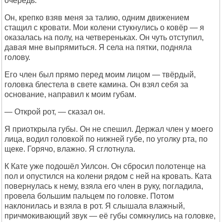
очередь.
Он, крепко взяв меня за талию, одним движением
стащил с кровати. Мои колени стукнулись о ковёр — я
оказалась на полу, на четвереньках. Он чуть отступил,
давая мне выпрямиться. Я села на пятки, подняла
голову.
Его член был прямо перед моим лицом — твёрдый,
головка блестела в свете камина. Он взял себя за
основание, направил к моим губам.
— Открой рот, — сказал он.
Я приоткрыла губы. Он не спешил. Держал член у моего
лица, водил головкой по нижней губе, по уголку рта, по
щеке. Горячо, влажно. Я сглотнула.
К Кате уже подошёл Уилсон. Он сбросил полотенце на
пол и опустился на колени рядом с ней на кровать. Ката
повернулась к нему, взяла его член в руку, погладила,
провела большим пальцем по головке. Потом
наклонилась и взяла в рот. Я слышала влажный,
причмокивающий звук — её губы сомкнулись на головке,