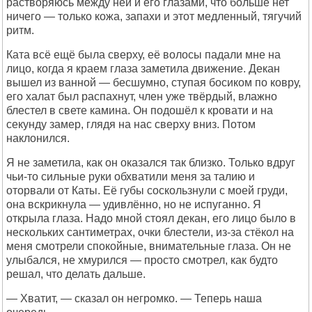
растворяюсь между ней и его глазами, что больше нет
ничего — только кожа, запахи и этот медленный, тягучий
ритм.
Ката всё ещё была сверху, её волосы падали мне на
лицо, когда я краем глаза заметила движение. Декан
вышел из ванной — бесшумно, ступая босиком по ковру,
его халат был распахнут, член уже твёрдый, влажно
блестел в свете камина. Он подошёл к кровати и на
секунду замер, глядя на нас сверху вниз. Потом
наклонился.
Я не заметила, как он оказался так близко. Только вдруг
чьи-то сильные руки обхватили меня за талию и
оторвали от Каты. Её губы соскользнули с моей груди,
она вскрикнула — удивлённо, но не испуганно. Я
открыла глаза. Надо мной стоял декан, его лицо было в
нескольких сантиметрах, очки блестели, из-за стёкол на
меня смотрели спокойные, внимательные глаза. Он не
улыбался, не хмурился — просто смотрел, как будто
решал, что делать дальше.
— Хватит, — сказал он негромко. — Теперь наша