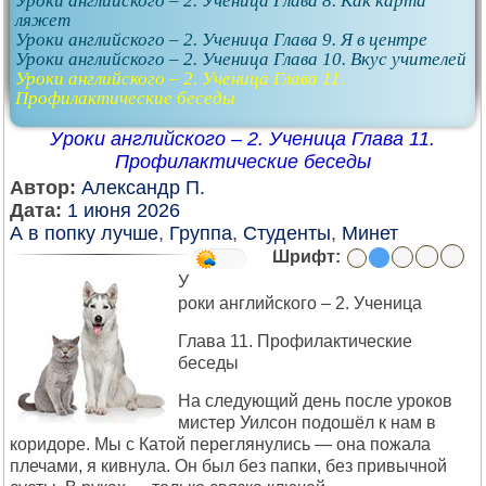
Уроки английского – 2. Ученица Глава 8. Как карта
ляжет
Уроки английского – 2. Ученица Глава 9. Я в центре
Уроки английского – 2. Ученица Глава 10. Вкус учителей
Уроки английского – 2. Ученица Глава 11.
Профилактические беседы
Уроки английского – 2. Ученица Глава 11.
Профилактические беседы
Автор:
Александр П.
Дата:
1 июня 2026
А в попку лучше
,
Группа
,
Студенты
,
Минет
Шрифт:
У
роки английского – 2. Ученица
Глава 11. Профилактические
беседы
На следующий день после уроков
мистер Уилсон подошёл к нам в
коридоре. Мы с Катой переглянулись — она пожала
плечами, я кивнула. Он был без папки, без привычной