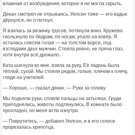
влажная от возбуждения, которое я не могла скрыть.
Декан смотрел не отрываясь. Уилсон тоже — его кадык
дёрнулся, он сглотнул.
Я взялась за резинку трусов, потянула вниз. Кружево
скользнуло по бёдрам, по ногам, упало на ковёр. Я
осталась совсем голая — на толстом ворсе, под
взглядами двух мужчин. Стояла ровно, не пряча глаз,
хотя внутри всё дрожало.
Ката шагнула ко мне, взяла за руку. Её ладонь была
тёплой, сухой. Мы стояли рядом, голые, плечом к плечу,
глядя на учителей.
— Хорошо, — сказал декан. — Руки за голову.
Мы подняли руки, сплели пальцы на затылках. Груди
приподнялись, животы подтянулись. В комнате было
прохладно, но меня жгло изнутри.
— Покрутитесь, — добавил Уилсон, и в его голосе
прорезалась хрипотца.