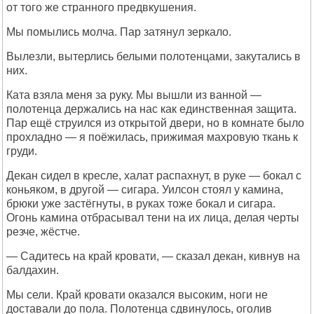
от того же странного предвкушения.
Мы помылись молча. Пар затянул зеркало.
Вылезли, вытерлись белыми полотенцами, закутались в
них.
Ката взяла меня за руку. Мы вышли из ванной —
полотенца держались на нас как единственная защита.
Пар ещё струился из открытой двери, но в комнате было
прохладно — я поёжилась, прижимая махровую ткань к
груди.
Декан сидел в кресле, халат распахнут, в руке — бокал с
коньяком, в другой — сигара. Уилсон стоял у камина,
брюки уже застёгнуты, в руках тоже бокал и сигара.
Огонь камина отбрасывал тени на их лица, делая черты
резче, жёстче.
— Садитесь на край кровати, — сказал декан, кивнув на
балдахин.
Мы сели. Край кровати оказался высоким, ноги не
доставали до пола. Полотенца сдвинулось, оголив