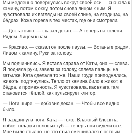
Мы медленно повернулись вокруг своей оси — сначала к
камину, потом к окну, потом снова лицом к ним. Я
чувствовала их взгляды на своей спине, на ягодицах, на
бёдрах. Кожа горела в тех местах, где они смотрели.
— Достаточно, — сказал декан. — А теперь на колени.
Рядом. Лицом к нам.
— Красиво, — сказал он после паузы. — Встаньте рядом.
Лицом к камину. Руки за голову.
Мы подчинились. Я встала справа от Каты, она — слева.
Я подняла руки, завела за голову, сплела пальцы на
затылке. Ката сделала то же. Наши груди приподнялись,
животы подтянулись. Тепло от камина било в живот, в
бёдра, в промежность. Я чувствовала, как влага там
становится тёплой, как пульсирует клитор.
— Ноги шире, — добавил декан. — Чтобы всё видно
было.
Я раздвинула ноги. Ката — тоже. Влажный блеск на
лобке, складки половых губ — теперь они видели всё.
Мне было стыдно, но это стыд смешивался с острым,