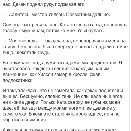
нас. Декан поднял руку, подзывая его.
— Садитесь, мистер Уилсон. Посмотрим дальше.
Они оба смотрели на нас. Ката открыла глаза, повернула
голову к мужчинам, потом ко мне. Улыбнулась.
— Моя очередь, — сказала она, переворачивая меня на
спину. Теперь она была сверху, её волосы падали на моё
лицо, щекотали грудь.
В полумраке, под двумя взглядами, мы продолжали. Я
чувствовала, как декан следит за каждым нашим
движением, как Уилсон замер в кресле, сжав
подлокотники.
Я так увлеклась, что не заметила, как декан поднялся и
вышел. Бесшумно, словно тень. Не слышала ни шагов,
ни скрипа двери. Только Ката сверху, её губы на моей
шее, её пальцы между моими ногами, её дыхание у
самого уха. В комнате стало чуть прохладнее, но я не
обратила внимания.
А когда я на секунду открыла глаза — он уже стоял у