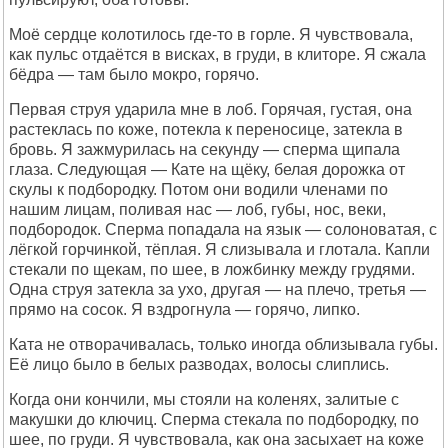
Моё сердце колотилось где-то в горле. Я чувствовала,
как пульс отдаётся в висках, в груди, в клиторе. Я сжала
бёдра — там было мокро, горячо.
Первая струя ударила мне в лоб. Горячая, густая, она
растеклась по коже, потекла к переносице, затекла в
бровь. Я зажмурилась на секунду — сперма щипала
глаза. Следующая — Кате на щёку, белая дорожка от
скулы к подбородку. Потом они водили членами по
нашим лицам, поливая нас — лоб, губы, нос, веки,
подбородок. Сперма попадала на язык — солоноватая, с
лёгкой горчинкой, тёплая. Я слизывала и глотала. Капли
стекали по щекам, по шее, в ложбинку между грудями.
Одна струя затекла за ухо, другая — на плечо, третья —
прямо на сосок. Я вздрогнула — горячо, липко.
Ката не отворачивалась, только иногда облизывала губы.
Её лицо было в белых разводах, волосы слиплись.
Когда они кончили, мы стояли на коленях, залитые с
макушки до ключиц. Сперма стекала по подбородку, по
шее, по груди. Я чувствовала, как она засыхает на коже