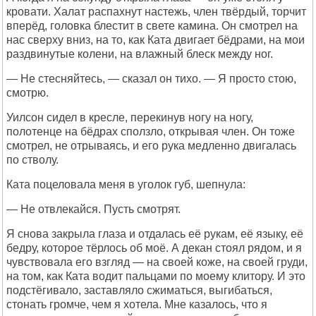
кровати. Халат распахнут настежь, член твёрдый, торчит
вперёд, головка блестит в свете камина. Он смотрел на
нас сверху вниз, на то, как Ката двигает бёдрами, на мои
раздвинутые колени, на влажный блеск между ног.
— Не стесняйтесь, — сказал он тихо. — Я просто стою,
смотрю.
Уилсон сидел в кресле, перекинув ногу на ногу,
полотенце на бёдрах сползло, открывая член. Он тоже
смотрел, не отрываясь, и его рука медленно двигалась
по стволу.
Ката поцеловала меня в уголок губ, шепнула:
— Не отвлекайся. Пусть смотрят.
Я снова закрыла глаза и отдалась её рукам, её языку, её
бедру, которое тёрлось об моё. А декан стоял рядом, и я
чувствовала его взгляд — на своей коже, на своей груди,
на том, как Ката водит пальцами по моему клитору. И это
подстёгивало, заставляло сжиматься, выгибаться,
стонать громче, чем я хотела. Мне казалось, что я