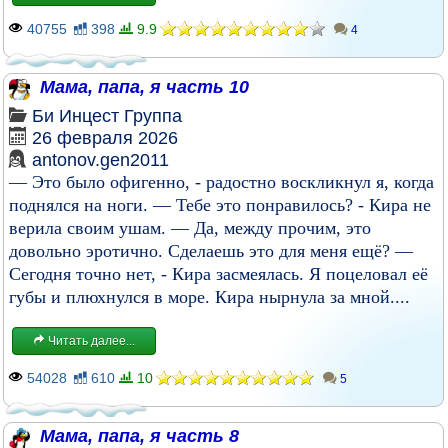
40755
398
9.9
4
Мама, папа, я часть 10
Би
Инцест
Группа
26 февраля 2026
antonov.gen2011
— Это было офигенно, - радостно воскликнул я, когда
поднялся на ноги. — Тебе это понравилось? - Кира не
верила своим ушам. — Да, между прочим, это
довольно эротично. Сделаешь это для меня ещё? —
Сегодня точно нет, - Кира засмеялась. Я поцеловал её
губы и плюхнулся в море. Кира нырнула за мной....
Читать далее...
54028
610
10
5
Мама, папа, я часть 8