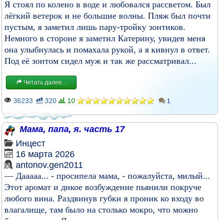
Я стоял по колено в воде и любовался рассветом. Был
лёгкий ветерок и не большие волны. Пляж был почти
пустым, я заметил лишь пару-тройку зонтиков.
Немного в стороне я заметил Катерину, увидев меня
она улыбнулась и помахала рукой, а я кивнул в ответ.
Под её зонтом сидел муж и так же рассматривал...
Читать далее...
36233
320
10
1
Мама, папа, я. часть 17
Инцест
16 марта 2026
antonov.gen2011
— Дааааа... - просипела мама, - пожалуйста, милый...
Этот аромат и дикое возбуждение пьянили покруче
любого вина. Раздвинув губки я проник ко входу во
влагалище, там было на столько мокро, что можно