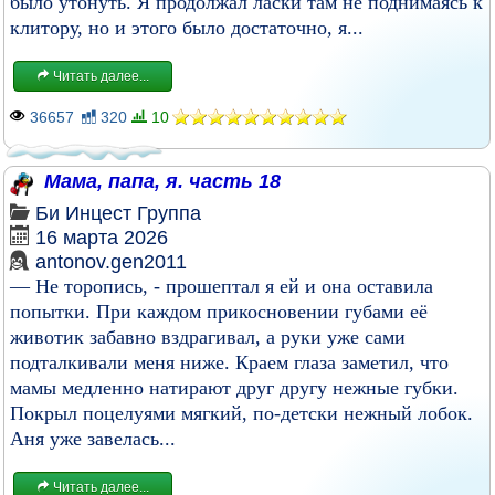
было утонуть. Я продолжал ласки там не поднимаясь к
клитору, но и этого было достаточно, я...
Читать далее...
36657
320
10
Мама, папа, я. часть 18
Би
Инцест
Группа
16 марта 2026
antonov.gen2011
— Не торопись, - прошептал я ей и она оставила
попытки. При каждом прикосновении губами её
животик забавно вздрагивал, а руки уже сами
подталкивали меня ниже. Краем глаза заметил, что
мамы медленно натирают друг другу нежные губки.
Покрыл поцелуями мягкий, по-детски нежный лобок.
Аня уже завелась...
Читать далее...