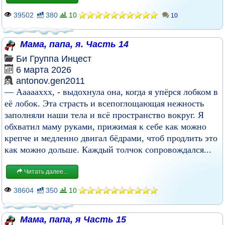
39502
380
10
10
Мама, папа, я. Часть 14
Би
Группа
Инцест
6 марта 2026
antonov.gen2011
— Аааааххх, - выдохнула она, когда я упёрся лобком в
её лобок. Эта страсть и всепоглощающая нежность
заполняли наши тела и всё пространство вокруг. Я
обхватил маму руками, прижимая к себе как можно
крепче и медленно двигал бёдрами, чтоб продлить это
как можно дольше. Каждый толчок сопровождался...
Читать далее...
38604
350
10
Мама, папа, я Часть 15