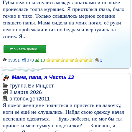
Губы нежно коснулись между лопатками и по коже
пронеслась толпа мурашек. Я приоткрыл глаза, было
темно и тихо. Только слышалось мерное сопение
спящего папы. Мама сидела на моих ногах, её руки
нежно пробежали вниз по бёдрам и вернулись на
спину. Я...
Читать далее...
39351
370
10
1
Мама, папа, я Часть 13
Группа
Би
Инцест
2 марта 2026
antonov.gen2011
Я помог женщине подняться и присесть на лавочку,
ноги её ещё не слушались. Найдя свою одежду начал
неспешно одеваться. — Будь любезен, не мог бы ты
принести мою сумку с подстилки? — Конечно, я