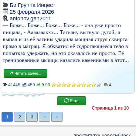
Би
Группа
Инцест
25 февраля 2026
antonov.gen2011
— Боже... Боже... Боже... Боже... - она уже просто
пищала, - Аааааааххх... Татьяну выгнуло дугой, я
выпал и из её вагины ударила мощная струя сквирта
прямо в матрац. Я обхватил её содрогающееся тело в
попытках удержать, но это оказалось не просто. Её
тренированные мышцы казались каменными в этот...
Читать далее...
41445
459
9.93
4
Еще
Страница 1 из 10
1
2
3
>
»
проститутки новосибирск