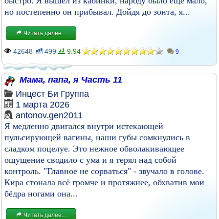
быстро. Я вышел из кабинки, народу было ещё мало,
но постепенно он прибывал. Дойдя до зонта, я...
Читать далее...
42648
499
9.94
9
Мама, папа, я Часть 11
Инцест
Би
Группа
1 марта 2026
antonov.gen2011
Я медленно двигался внутри истекающей
пульсирующей вагины, наши губы сомкнулись в
сладком поцелуе. Это нежное обволакивающее
ощущение сводило с ума и я терял над собой
контроль. "Главное не сорваться" - звучало в голове.
Кира стонала всё громче и протяжнее, обхватив мои
бёдра ногами она...
Читать далее...