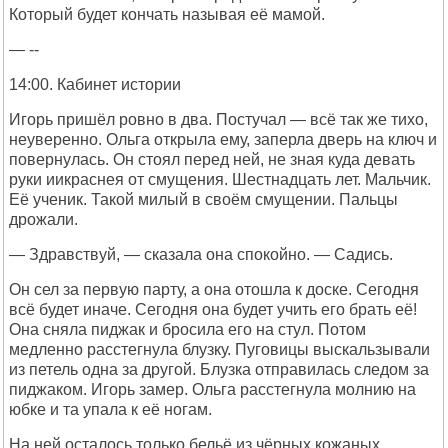
Который будет кончать называя её мамой.
— --
14:00. Кабинет истории
Игорь пришёл ровно в два. Постучал — всё так же тихо,
неуверенно. Ольга открыла ему, заперла дверь на ключ и
повернулась. Он стоял перед ней, не зная куда девать
руки иикраснея от смущения. Шестнадцать лет. Мальчик.
Её ученик. Такой милый в своём смущении. Пальцы
дрожали.
— Здравствуй, — сказала она спокойно. — Садись.
Он сел за первую парту, а она отошла к доске. Сегодня
всё будет иначе. Сегодня она будет учить его брать её!
Она сняла пиджак и бросила его на стул. Потом
медленно расстегнула блузку. Пуговицы выскальзывали
из петель одна за другой. Блузка отправилась следом за
пиджаком. Игорь замер. Ольга расстегнула молнию на
юбке и та упала к её ногам.
На ней осталось только бельё из чёрных кожаных