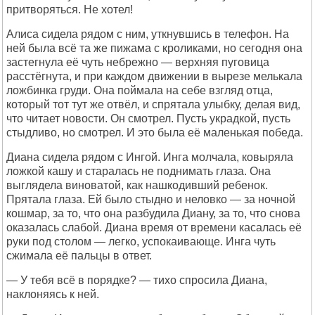
притворяться. Не хотел!
Алиса сидела рядом с ним, уткнувшись в телефон. На
ней была всё та же пижама с кроликами, но сегодня она
застегнула её чуть небрежно — верхняя пуговица
расстёгнута, и при каждом движении в вырезе мелькала
ложбинка груди. Она поймала на себе взгляд отца,
который тот тут же отвёл, и спрятала улыбку, делая вид,
что читает новости. Он смотрел. Пусть украдкой, пусть
стыдливо, но смотрел. И это была её маленькая победа.
Диана сидела рядом с Ингой. Инга молчала, ковыряла
ложкой кашу и старалась не поднимать глаза. Она
выглядела виноватой, как нашкодивший ребенок.
Прятала глаза. Ей было стыдно и неловко — за ночной
кошмар, за то, что она разбудила Диану, за то, что снова
оказалась слабой. Диана время от времени касалась её
руки под столом — легко, успокаивающе. Инга чуть
сжимала её пальцы в ответ.
— У тебя всё в порядке? — тихо спросила Диана,
наклоняясь к ней.