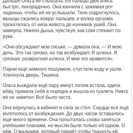
Дальше Ольга не слышала. Её пальцы двигались
быстро, лихорадочно. Она кончила с зажимая рот
ладонью, чтобы её не услышали. Тело содрогнулось,
мышцы сжались вокруг пальцев, и волна оргазма
прокатилась от низа живота до кончиков ушей. Она
замерла, тяжело дыша, чувствуя, как соки стекают по
руке.
«Они обсуждают мои сиськи, — думала она. — И мою
дочь. Это так грязно, но так возбуждает. Я шлюха. Я
грязная, развратная шлюха. И мне это нравится».
Парни ещё немного пошумели, спустили воду и ушли.
Хлопнула дверь. Тишина.
Ольга выждала ещё пару минут, потом встала, одела
юбку, привела себя в порядок и вышла из туалета. Никто
её не заметил. Всё было чисто.
Она вернулась в кабинет и села за стол. Сердце всё ещё
колотилось от возбуждения. До двух часов оставалось
ещё много времени. Она попыталась снова заняться
учебными планами, но мысли были только об одном. О
нём. О мальчике, который придёт чтобы трахнуть её.