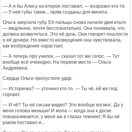
— А я бы Алису на второе поставил, — возразил кто-то.
— У неё губы такие... прям созданы для минета.
Ольга закусила губу. Её пальцы снова начали двигаться
— медленно, почти бессознательно. Она понимала, что
должна возмутиться. Это её дочь. Они говорят пошлости
о её дочери. Но вместо возмущения она чувствовала,
как возбуждение нарастает.
— А теперь про училок, — сказал тот же голос. — Тут
вообще всё очевидно. На первом месте — Ольга
Андреевна.
Сердце Ольги пропустило удар.
— Историчка? — уточнил кто-то. — Ты чё, ей же под
сорокет.
— И чё? Ты её сиськи видел? Это вообще космос. Да у
меня голова меньше! И жопа — когда она к доске
поворачивается, у меня аж в глазах темнеет. Я бы её
раком поставил и...