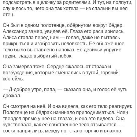
подсмотреть в щелочку за родителями. И тут, на полпути,
случилось то, чего она так хотела — из спальни вышел
отец.
Он был в одном полотенце, обёрнутом вокруг бёдер.
Александр замер, увидев её. Глаза его расширились.
Алиса стояла перед ним — голая, даже не пытаясь
прикрыться и изобразить неловкость. Её обнажённое
тело было выставлено напоказ. Её девичьи упругие
груди, гладко выбритый лобок.
Она замерла тоже. Сердце сжалось от страха и
возбуждения, которые смешались в тугой, горячий
коктейль.
— Д-доброе утро, папа, — сказала она, и голос её чуть
дрожал.
Он смотрел на неё. И она видела, как его тело реагирует.
Полотенце на бёдрах начинало приподниматься. Член
твердел прямо у неё на глазах, и она это видела. Она
чувствовала, как её собственное тело отзывается —
соски напряглись, между ног стало горячо и влажно.