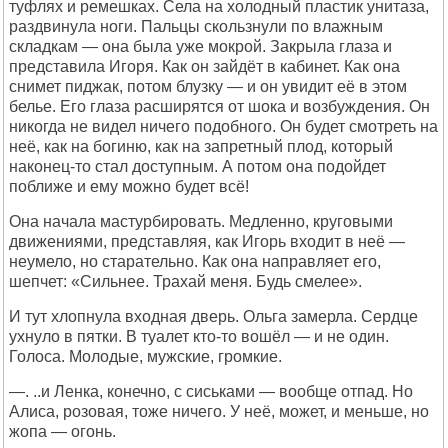
туфлях и ремешках. Села на холодный пластик унитаза,
раздвинула ноги. Пальцы скользнули по влажным
складкам — она была уже мокрой. Закрыла глаза и
представила Игоря. Как он зайдёт в кабинет. Как она
снимет пиджак, потом блузку — и он увидит её в этом
белье. Его глаза расширятся от шока и возбуждения. Он
никогда не видел ничего подобного. Он будет смотреть на
неё, как на богиню, как на запретный плод, который
наконец-то стал доступным. А потом она подойдет
поближе и ему можно будет всё!
Она начала мастурбировать. Медленно, круговыми
движениями, представляя, как Игорь входит в неё —
неумело, но старательно. Как она направляет его,
шепчет: «Сильнее. Трахай меня. Будь смелее».
И тут хлопнула входная дверь. Ольга замерла. Сердце
ухнуло в пятки. В туалет кто-то вошёл — и не один.
Голоса. Молодые, мужские, громкие.
—. ..и Ленка, конечно, с сиськами — вообще отпад. Но
Алиса, розовая, тоже ничего. У неё, может, и меньше, но
жопа — огонь.