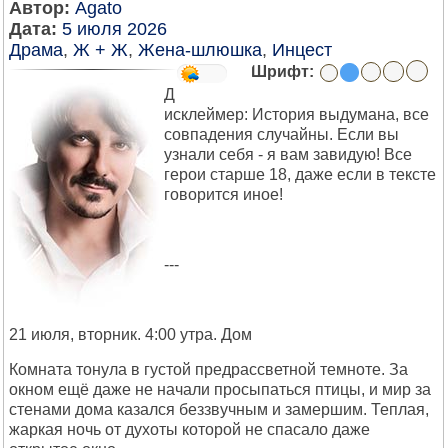
Автор:
Agato
Дата:
5 июля 2026
Драма
,
Ж + Ж
,
Жена-шлюшка
,
Инцест
Шрифт:
Д
исклеймер: История выдумана, все
совпадения случайны. Если вы
узнали себя - я вам завидую! Все
герои старше 18, даже если в тексте
говорится иное!
---
21 июля, вторник. 4:00 утра. Дом
Комната тонула в густой предрассветной темноте. За
окном ещё даже не начали просыпаться птицы, и мир за
стенами дома казался беззвучным и замершим. Теплая,
жаркая ночь от духоты которой не спасало даже