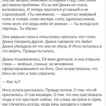
Внутри заскрёб знакомый холодный стыд. Она снова
доставила проблемы. Из-за неё Диана не спала,
волновалась. И теперь проснется уставшей и не
отдохнувшей. «Ты никчёмная, — зашептал знакомый
голос в голове, голос матери, голос одноклассников,
голос всех, кто когда-либо её унижал. — Ты всегда всё
портишь. Ты обуза».
Она закрыла глаза и попыталась прогнать этот голос.
Диана говорила другое. Диана говорила что любит.
Диана убеждала её что она не обуза. И Инга пыталась в
это верить. Правда пыталась.
Диана пошевелилась. Её веки дрогнули, и она открыла
глаза — зелёные, сонные, но мгновенно
сфокусировавшиеся на Инге. Она почувствовала, что
Инга не спит, и тихо спросила:
— Как ты?
Инга хотела рассказать. Правда хотела. О том, что ей
приснилось. О том кошмаре. О том, что она чувствовала
тогда и что чувствует сейчас. Но слова застряли в горле,
как случалось всегда, когда речь заходила о самом