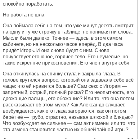
спокойно поработать.
Но работа не шла.
Она поймала себя на том, что уже минут десять смотрит
на одну и ту же строчку в таблице, не понимая ни слова.
Мысли были далеко. Точнее — здесь, в этом самом
кабинете, но на несколько часов вперёд. В два часа
придёт Игорь. И она снова будет с ним. Снова
почувствует его юное, горячее тело. Его неумелые, но
такие искренние прикосновения. Его член внутри себя.
Она откинулась на спинку стула и закрыла глаза. В
голове крутился вопрос, который она задавала себе всё
чаще: что ей нравится больше? Сам секс с Игорем —
запретный, острый, полный риска? Его неопытность, его
дрожащие пальцы, его обожание? Или то, что она потом
рассказывает об этом мужу? Как Александр слушает,
возбуждается, как его глаза загораются, как он потом
берёт её — грубо, страстно, называя шлюхой и блядью?
Что возбуждает её сильнее — сам акт измены или то, что
эта измена становится частью их общей тайной игры?