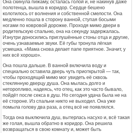
Она скинула пижаму, осталась голой и, не накинув даже
полотенца, вышла в коридор. Сердце бешено
колотилось от волнения и собственной смелости. Она
медленно пошла в сторону ванной, ступая босыми
ногами по ковровой дорожке. Проходя мимо двери в
родительскую спальню, она на секунду задержалась.
Изнутри доносились приглушённые стоны отца и другие,
очень узнаваемые звуки. Её губы тронула лёгкая
усмешка. «Мама снова делает папе приятное. Значит, у
них всё хорошо».
Она пошла дальше. В ванной включила воду и
специально оставила дверь чуть приоткрытой — так,
чтобы проходящий мимо мог увидеть её сквозь
стеклянную дверцу душа. Она мылась долго и
неторопливо, надеясь, что отец, как это часто бывало,
пойдёт после секса в душ. Но сегодня удача была не на
её стороне. Из спальни никто не выходил. Она уже
помыла голову два раза, а отец всё не появлялся.
Тогда она выключила душ, вытерлась насухо и, всё такая
же голая, вышла обратно в коридор. Она решила
возвращаться в свою комнату и, может быть