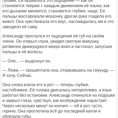
губами. Ей нравилось это ощущение — как он
становится твёрже с каждым движением её языка, как
его дыхание меняется, становится глубже, чаще. Её
пальцы массировали мошонку, другая рука гладила его
живот. Она чувствовала его вкус, наслаждалась им и это
заводило её саму.
Александр проснулся от ощущения её губ на своём
члене. Он открыл глаза, увидел светлую макушку,
ритмично движущуюся вверх-вниз и застонал, запуская
пальцы в её волосы.
— Оля... — выдохнул он.
— Лежи, — прошептала она, оторвавшись на секунду. —
Я хочу. Сейчас.
Она снова взяла его в рот — теперь глубже,
настойчивее. Её голова двигалась неторопливо, а язык
работал без остановки. Александр откинулся на подушки
и закрыл глаза, чувствуя, как возбуждение нарастает.
Через несколько минут он кончил — ей в рот, густо,
горячо. Она проглотила всё до последней капли и
облизала губы.