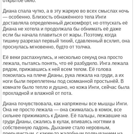
открытое окно.
Диана спала чутко, а в эту жаркую во всех смыслах ночь
— особенно. Близость обнажённого тела Инги
доставляла определенный дискомфорт, но отпускать её
Диана не хотела и продолжала бы обнимать её даже
если бы начала плавиться от жары. Поэтому, когда
тишину разрезал первый тихий, сдавленный всхлип, она
проснулась мгновенно, будто от толчка.
Её веки распахнулись, и несколько секунд она просто
лежала, пытаясь понять, что её разбудило. Инга лежала
рядом, прижавшись к ней всем телом. Её голова
покоилась на плече Дианы, рука лежала на груди, а их
ноги были переплетены под скомканной простынёй. В
комнате было тепло и душно, но кожа Инги, сейчас была
прохладной и влажной от пота.
Диана почувствовала, как напряжены все мышцы Инги.
Она не просто лежала — она сжималась в комок, все
сильнее прижимаясь к Диане. Её пальцы, лежавшие на
груди Дианы, сжались в кулак, впиваясь ногтями в
собственную ладонь. Дыхание стало неровным,
прерывистым, с каким-то жалобным подвыванием на