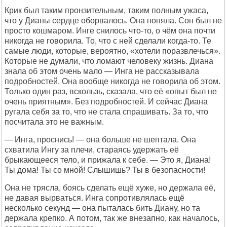
Крик был таким пронзительным, таким полным ужаса,
что у Дианы сердце оборвалось. Она поняла. Сон был не
просто кошмаром. Инге снилось что-то, о чём она почти
никогда не говорила. То, что с ней сделали когда-то. Те
самые люди, которые, вероятно, «хотели поразвлечься».
Которые не думали, что ломают человеку жизнь. Диана
знала об этом очень мало — Инга не рассказывала
подробностей. Она вообще никогда не говорила об этом.
Только один раз, вскользь, сказала, что её «опыт был не
очень приятным». Без подробностей. И сейчас Диана
ругала себя за то, что не стала спрашивать. За то, что
посчитала это не важным.
— Инга, проснись! — она больше не шептала. Она
схватила Ингу за плечи, стараясь удержать её
брыкающееся тело, и прижала к себе. — Это я, Диана!
Ты дома! Ты со мной! Слышишь? Ты в безопасности!
Она не трясла, боясь сделать ещё хуже, но держала её,
не давая вырваться. Инга сопротивлялась ещё
несколько секунд — она пыталась бить Диану, но та
держала крепко. А потом, так же внезапно, как началось,