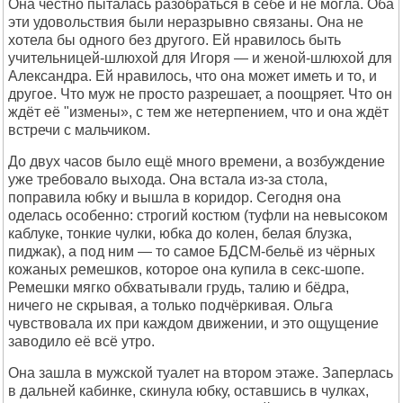
Она честно пыталась разобраться в себе и не могла. Оба
эти удовольствия были неразрывно связаны. Она не
хотела бы одного без другого. Ей нравилось быть
учительницей-шлюхой для Игоря — и женой-шлюхой для
Александра. Ей нравилось, что она может иметь и то, и
другое. Что муж не просто разрешает, а поощряет. Что он
ждёт её "измены», с тем же нетерпением, что и она ждёт
встречи с мальчиком.
До двух часов было ещё много времени, а возбуждение
уже требовало выхода. Она встала из-за стола,
поправила юбку и вышла в коридор. Сегодня она
оделась особенно: строгий костюм (туфли на невысоком
каблуке, тонкие чулки, юбка до колен, белая блузка,
пиджак), а под ним — то самое БДСМ-бельё из чёрных
кожаных ремешков, которое она купила в секс-шопе.
Ремешки мягко обхватывали грудь, талию и бёдра,
ничего не скрывая, а только подчёркивая. Ольга
чувствовала их при каждом движении, и это ощущение
заводило её всё утро.
Она зашла в мужской туалет на втором этаже. Заперлась
в дальней кабинке, скинула юбку, оставшись в чулках,