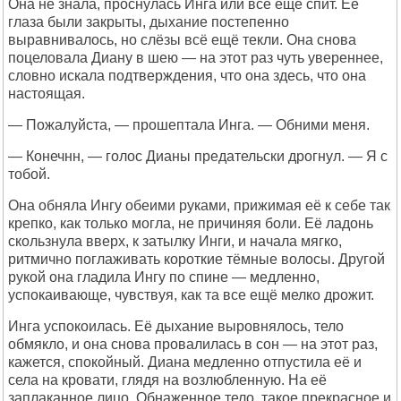
Она не знала, проснулась Инга или всё ещё спит. Её
глаза были закрыты, дыхание постепенно
выравнивалось, но слёзы всё ещё текли. Она снова
поцеловала Диану в шею — на этот раз чуть увереннее,
словно искала подтверждения, что она здесь, что она
настоящая.
— Пожалуйста, — прошептала Инга. — Обними меня.
— Конечнн, — голос Дианы предательски дрогнул. — Я с
тобой.
Она обняла Ингу обеими руками, прижимая её к себе так
крепко, как только могла, не причиняя боли. Её ладонь
скользнула вверх, к затылку Инги, и начала мягко,
ритмично поглаживать короткие тёмные волосы. Другой
рукой она гладила Ингу по спине — медленно,
успокаивающе, чувствуя, как та все ещё мелко дрожит.
Инга успокоилась. Её дыхание выровнялось, тело
обмякло, и она снова провалилась в сон — на этот раз,
кажется, спокойный. Диана медленно отпустила её и
села на кровати, глядя на возлюбленную. На её
заплаканное лицо. Обнаженное тело, такое прекрасное и