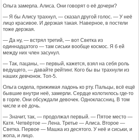
Ольга замерла. Алиса. Они говорят о её дочери?
— Я бы Алису трахнул, — сказал другой голос. — У неё
лицо красивое. И дерзкая такая. Наверное, в постели
тоже дерзкая.
— Да ну, — встрял третий, — вот Светка из
одиннадцатого — там сиськи вообще космос. Я б ей
между них член засунул.
— Так, пацаны, — первый, кажется, взял на себя роль
ведущего, — давайте рейтинг. Кого бы вы трахнули из
наших девчонок. Топ-5.
Ольга сидела, прижимая ладонь ко рту. Пальцы, всё ещё
бывшие внутри неё, замерли. Сердце колотилось где-то
в горле. Они обсуждали девочек. Одноклассниц. В том
числе и её дочь.
— Значит, так, — продолжал первый. — Пятое место —
Катя. Четвёртое — Лена. Третье — Алиса. Второе —
Светка. Первое — Машка из десятого. У неё и сиськи, и
жопа, и лицо.