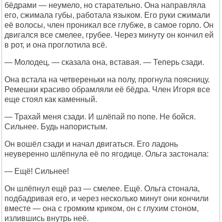
бёдрами — неумело, но старательно. Она направляла
его, сжимала губы, работала языком. Его руки сжимали
её волосы, член проникал все глубже, в самое горло. Он
двигался все смелее, грубее. Через минуту он кончил ей
в рот, и она проглотила всё.
— Молодец, — сказала она, вставая. — Теперь сзади.
Она встала на четвереньки на полу, прогнула поясницу.
Ремешки красиво обрамляли её бёдра. Член Игоря все
еще стоял как каменный.
— Трахай меня сзади. И шлёпай по попе. Не бойся.
Сильнее. Будь напористым.
Он вошёл сзади и начал двигаться. Его ладонь
неуверенно шлёпнула её по ягодице. Ольга застонала:
— Ещё! Сильнее!
Он шлёпнул ещё раз — смелее. Ещё. Ольга стонала,
подбадривая его, и через несколько минут они кончили
вместе — она с громким криком, он с глухим стоном,
излившись внутрь неё.