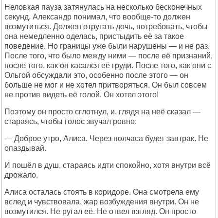
Неловкая пауза затянулась на несколько бесконечных
секунд. Александр понимал, что вообще-то должен
возмутиться. Должен отругать дочь, потребовать, чтобы
она немедленно оделась, пристыдить её за такое
поведение. Но границы уже были нарушены — и не раз.
После того, что было между ними — после её признаний,
после того, как он касался её груди. После того, как они с
Ольгой обсуждали это, особенно после этого — он
больше не мог и не хотел притворяться. Он был совсем
не против видеть её голой. Он хотел этого!
Поэтому он просто сглотнул, и, глядя на неё сказал —
стараясь, чтобы голос звучал ровно:
— Доброе утро, Алиса. Через полчаса будет завтрак. Не
опаздывай.
И пошёл в душ, стараясь идти спокойно, хотя внутри всё
дрожало.
Алиса осталась стоять в коридоре. Она смотрела ему
вслед и чувствовала, жар возбуждения внутри. Он не
возмутился. Не ругал её. Не отвел взгляд. Он просто