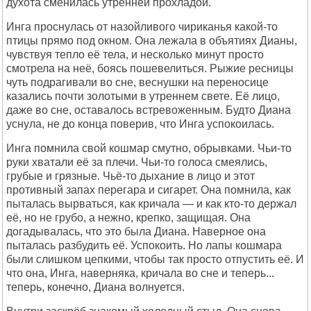
духота сменилась утренней прохладой.
Инга проснулась от назойливого чириканья какой-то
птицы прямо под окном. Она лежала в объятиях Дианы,
чувствуя тепло её тела, и несколько минут просто
смотрела на неё, боясь пошевелиться. Рыжие ресницы
чуть подрагивали во сне, веснушки на переносице
казались почти золотыми в утреннем свете. Её лицо,
даже во сне, оставалось встревоженным. Будто Диана
уснула, не до конца поверив, что Инга успокоилась.
Инга помнила свой кошмар смутно, обрывками. Чьи-то
руки хватали её за плечи. Чьи-то голоса смеялись,
грубые и грязные. Чьё-то дыхание в лицо и этот
противный запах перегара и сигарет. Она помнила, как
пыталась вырваться, как кричала — и как кто-то держал
её, но не грубо, а нежно, крепко, защищая. Она
догадывалась, что это была Диана. Наверное она
пыталась разбудить её. Успокоить. Но лапы кошмара
были слишком цепкими, чтобы так просто отпустить её. И
что она, Инга, наверняка, кричала во сне и теперь...
теперь, конечно, Диана волнуется.