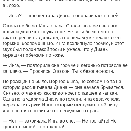
выдохе.
— Инга? — прошептала Диана, поворачиваясь к ней.
Ответа не было. Инга спала. Спала, но в её сне явно
происходило что-то ужасное. Её веки были плотно
сжаты, ресницы дрожали, а по щекам уже текли слёзы —
горькие, беспомощные. Инга всхлипнула громче, и этот
звук был полон такой тоски и ужаса, что у Дианы
мурашки побежали по коже.
— Инга, — повторила она громче и легонько потрясла её
за плечо. — Проснись. Это сон. Ты в безопасности.
Но реакции не было. Вернее была, но совсем не та на
которую рассчитывала Диана — она начала брыкаться.
Сильно, отчаянно, как животное, попавшее в капкан.
Одна нога ударила Диану по голени, и та едва успела
перехватить руки Инги, которые метнулись к её лицу,
явно пытаясь отбиться от невидимого врага.
— Нет! — закричала Инга во сне. — Не трогайте! Не
трогайте меня! Пожалуйста!