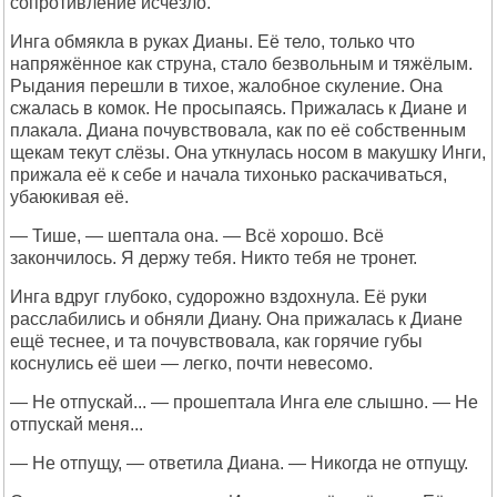
сопротивление исчезло.
Инга обмякла в руках Дианы. Её тело, только что
напряжённое как струна, стало безвольным и тяжёлым.
Рыдания перешли в тихое, жалобное скуление. Она
сжалась в комок. Не просыпаясь. Прижалась к Диане и
плакала. Диана почувствовала, как по её собственным
щекам текут слёзы. Она уткнулась носом в макушку Инги,
прижала её к себе и начала тихонько раскачиваться,
убаюкивая её.
— Тише, — шептала она. — Всё хорошо. Всё
закончилось. Я держу тебя. Никто тебя не тронет.
Инга вдруг глубоко, судорожно вздохнула. Её руки
расслабились и обняли Диану. Она прижалась к Диане
ещё теснее, и та почувствовала, как горячие губы
коснулись её шеи — легко, почти невесомо.
— Не отпускай... — прошептала Инга еле слышно. — Не
отпускай меня...
— Не отпущу, — ответила Диана. — Никогда не отпущу.