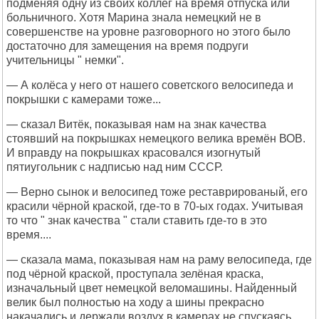
подменяя одну из своих коллег на время отпуска или
больничного. Хотя Марина знала немецкий не в
совершенстве на уровне разговорного но этого было
достаточно для замещения на время подруги
учительницы " немки".
— А колёса у него от нашего советского велосипеда и
покрышки с камерами тоже...
— сказал Витёк, показывая нам на знак качества
стоявший на покрышках немецкого велика времён ВОВ.
И вправду на покрышках красовался изогнутый
пятиугольник с надписью над ним СССР.
— Верно сынок и велосипед тоже реставрированый, его
красили чёрной краской, где-то в 70-ых годах. Учитывая
то что " знак качества " стали ставить где-то в это
время....
— сказала мама, показывая нам на раму велосипеда, где
под чёрной краской, проступала зелёная краска,
изначальный цвет немецкой веломашины. Найденный
велик был полностью на ходу а шины прекрасно
накачались и держали воздух в камерах не спускаясь.