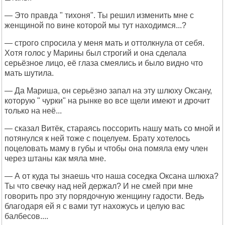
— Это правда " тихоня". Ты решил изменить мне с
женщиной по вине которой мы тут находимся...?
— строго спросила у меня мать и оттолкнула от себя.
Хотя голос у Марины был строгий и она сделала
серьёзное лицо, её глаза смеялись и было видно что
мать шутила.
— Да Мариша, он серьёзно запал на эту шлюху Оксану,
которую " чурки" на рынке во все щели имеют и дрочит
только на неё...
— сказал Витёк, стараясь поссорить нашу мать со мной и
потянулся к ней тоже с поцелуем. Брату хотелось
поцеловать маму в губы и чтобы она помяла ему член
через штаны как мяла мне.
— А от куда ты знаешь что наша соседка Оксана шлюха?
Ты что свечку над ней держал? И не смей при мне
говорить про эту порядочную женщину гадости. Ведь
благодаря ей я с вами тут нахожусь и целую вас
балбесов....