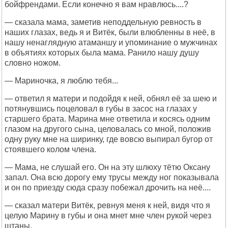
бойфрендами. Если конечно я вам нравлюсь....?
— сказала мама, заметив неподдельную ревность в
наших глазах, ведь я и Витёк, были влюбленны в неё, в
нашу ненаглядную атаманшу и упоминание о мужчинах
в объятиях которых была мама. Ранило нашу душу
словно ножом.
— Мариночка, я люблю тебя...
— ответил я матери и подойдя к ней, обнял её за шею и
потянувшись поцеловал в губы в засос на глазах у
старшего брата. Марина мне ответила и косясь одним
глазом на другого сына, целовалась со мной, положив
одну руку мне на ширинку, где вовсю выпирал бугор от
стоявшего колом члена.
— Мама, не слушай его. Он на эту шлюху тётю Оксану
запал. Она всю дорогу ему трусы между ног показывала
и он по приезду сюда сразу побежал дрочить на неё....
— сказал матери Витёк, ревнуя меня к ней, видя что я
целую Марину в губы и она мнет мне член рукой через
штаны.