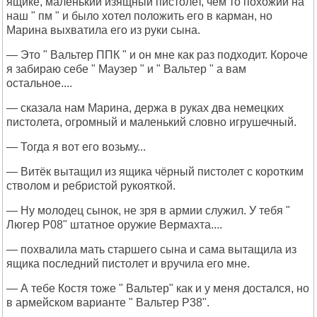
ящике, маленький изящный пистолет, чем то похожий на
наш " пм " и было хотел положить его в карман, но
Марина выхватила его из руки сына.
— Это " Вальтер ППК " и он мне как раз подходит. Короче
я забираю себе " Маузер " и " Вальтер " а вам
остальное....
— сказала нам Марина, держа в руках два немецких
пистолета, огромный и маленький словно игрушечный.
— Тогда я вот его возьму...
— Витёк вытащил из ящика чёрный пистолет с коротким
стволом и ребристой рукояткой.
— Ну молодец сынок, не зря в армии служил. У тебя "
Люгер Р08" штатное оружие Вермахта....
— похвалила мать старшего сына и сама вытащила из
ящика последний пистолет и вручила его мне.
— А тебе Костя тоже " Вальтер" как и у меня достался, но
в армейском варианте " Вальтер Р38".