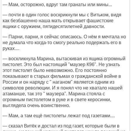
— Мам, осторожно, вдруг там гранаты или мины...
— почти в один голос воскрикнули мы с Витьком, видя
как безбашенно наша мать открывает фашистские
ящики с оружием, пятидесятилетней давности.
— Парни, парни, я сейчас описаюсь. О нём я мечтала но
не думала что когда-то смогу реально подержать его в
руках....
— воскликнула Марина, вытаскивая из ящика огромный
пистолет. Это был настоящий "маузер К96". Не узнать
этот пистолет было невозможно. Его постоянно
показывают в старых фильмах о гражданской войне в
России и он наряду с " наганом" является одним из
символов революции. И я понял что не хватало нашей
атаманше, так это " маузера". Марина стояла с
огромным пистолетом в руке и в свете керосинки,
выглядела очень воинственно.
— Мам, а там ещё пистолеты лежат под газетами....
— сказал Витёк и достал из под газет, которые были в