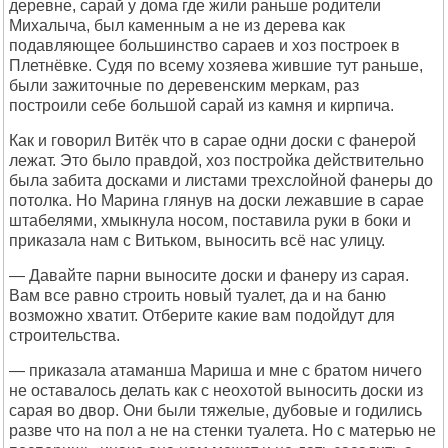
деревне, сарай у дома где жили раньше родители
Михалыча, был каменным а не из дерева как
подавляющее большинство сараев и хоз построек в
Плетнёвке. Судя по всему хозяева жившие тут раньше,
были зажиточные по деревенским меркам, раз
построили себе большой сарай из камня и кирпича.
Как и говорил Витёк что в сарае одни доски с фанерой
лежат. Это было правдой, хоз постройка действительно
была забита досками и листами трехслойной фанеры до
потолка. Но Марина глянув на доски лежавшие в сарае
штабелями, хмыкнула носом, поставила руки в боки и
приказала нам с Витьком, выносить всё нас улицу.
— Давайте парни выносите доски и фанеру из сарая.
Вам все равно строить новый туалет, да и на баню
возможно хватит. Отберите какие вам подойдут для
строительства.
— приказала атаманша Мариша и мне с братом ничего
не оставалось делать как с неохотой выносить доски из
сарая во двор. Они были тяжелые, дубовые и годились
разве что на пол а не на стенки туалета. Но с матерью не