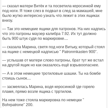
— сказал матери Витёк и та посветила керосинкой ему
под ноги. Я тоже слез в подвал в след за мамашей, мне
было жутко интересно узнать что лежит в этих ящиках
внизу.
— Так это немецкие ящики для патронов. На них надпись
что это патроны маузер калибра 7.92. Их тут должно
быть 900 штук судя по маркировке....
— сказала Марина, светя под ноги Витьку, который стоял
на ящике с немецкой надписью " Раtronrnkasten 900".
— услышав от матери слово патроны, брат тут же встал
на другой ящик но как оказалось ещё взрывоопаснее.
— А в этом немецкие тротиловые шашки. Ты на бомбе
стоишь сынок....
— засмеялась Марина, водя керосинкой где горело
пламя, прямо возле ящика с трртилом.
На нем тоже стояла маркировка по немецки "
Bohrpatrone" 200.