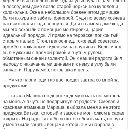
деревня была небольшой. Удача улыбнулась нам только
в последнем доме возле старой церкви без куполов и
колокольни. Окна в небольшом бревенчатом домишке,
были аккуратно забиты фанерой. Судя по всему хозяева
рассчитывали сюда вернуться. Да и в самом доме когда
мы его вскрыли с помощью монтировки, царил
идеальный порядок. И прямо на терраске, прикрытый
старым пальто. Стоял велосипед, тоже ещё советских
времён с кожанным сиденьем на пружинах. Велосипед
был мужским с прямой рамой и гнутым рулём,
обмотанным синей изолентой. Он к нашей радости был
на ходу с накачанными шинами и к нему в углу были
запчасти. Пару камер, покрышка и цепь.
— Ну что парни, один из вас поедет завтра со мной за
продуктами....
— сказала Марина по дороге к дому и мать посмотрела
на меня. А я чуть не подпрыгнул от радости. Смелая и
красивая атаманша Мариша, выбрала меня а не этого
придурка Витька, который и замок не мог толком в сарае
открыть. На радостях я было хотел обнять мать, но руки
у меня были заняты вещами которые мы набрали в