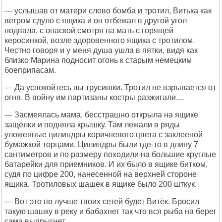
— услышав от матери слово бомба и тротил, Витька как
ветром сдуло с ящика и он отбежал в другой угол
подвала, с опаской смотря на мать с горящей
керосинкой, возле здоровенного ящика с тротилом.
Честно говоря и у меня душа ушла в пятки, видя как
близко Марина подносит огонь к старым немецким
боеприпасам.
— Да успокойтесь вы трусишки. Тротил не взрывается от
огня. В войну им партизаны костры разжигали....
— Засмеялась мама, бесстрашно открыла на ящике
защёлки и подняла крышку. Там лежали в ряды
уложенные цилиндры коричневого цвета с заклееной
бумажкой торцами. Цилиндры были где-то в длину 7
сантиметров и по размеру походили на большие круглые
батарейки для приемников. И их было в ящике битком,
судя по цифре 200, нанесенной на верхней стороне
ящика. Тротиловых шашек в ящике было 200 шткук.
— Вот это по лучше твоих сетей будет Витёк. Бросил
такую шашку в реку и бабахнет так что вся рыба на берег
сама выпрыгнет...