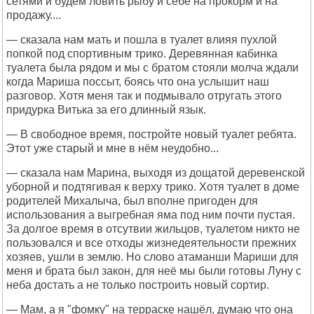
сетями и будем ловить рыбу и себе на прокорм и на
продажу....
— сказала нам мать и пошла в туалет влияя пухлой
попкой под спортивным трико. Деревянная кабинка
туалета была рядом и мы с братом стояли молча ждали
когда Мариша поссыт, боясь что она услышит наш
разговор. Хотя меня так и подмывало отругать этого
придурка Витька за его длинный язык.
— В свободное время, постройте новый туалет ребята.
Этот уже старый и мне в нём неудобно...
— сказала нам Марина, выходя из дощатой деревенской
уборной и подтягивая к верху трико. Хотя туалет в доме
родителей Михалыча, был вполне пригоден для
использования а выгребная яма под ним почти пустая.
За долгое время в отсутвии жильцов, туалетом никто не
пользовался и все отходы жизнедеятельности прежних
хозяев, ушли в землю. Но слово атаманши Мариши для
меня и брата был закон, для неё мы были готовы Луну с
неба достать а не только построить новый сортир.
— Мам, а я "фомку" на терраске нашёл, думаю что она