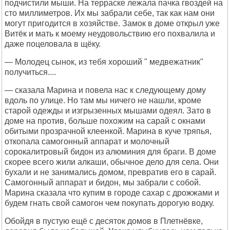
подчистили мыши. На терраске лежала пачка гвоздей на
сто миллиметров. Их мы забрали себе, так как нам они
могут пригодится в хозяйстве. Замок в доме открыл уже
Витёк и мать к моему неудовольствию его похвалила и
даже поцеловала в щёку.
— Молодец сынок, из тебя хороший " медвежатник"
получиться....
— сказала Марина и повела нас к следующему дому
вдоль по улице. Но там мы ничего не нашли, кроме
старой одежды и изгрызенных мышами одеял. Зато в
доме на против, больше похожим на сарай с окнами
обитыми прозрачной клеенкой. Марина в куче тряпья,
откопала самогонный аппарат и молочный
сорокалитровый бидон из алюминия для браги. В доме
скорее всего жили алкаши, обычное дело для села. Они
бухали и не занимались домом, превратив его в сарай.
Самогонный аппарат и бидон, мы забрали с собой.
Марина сказала что купим в городе сахар с дрожжами и
будем гнать свой самогон чем покупать дорогую водку.
Обойдя в пустую ещё с десяток домов в Плетнёвке,