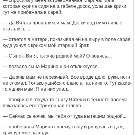
— спросила у меня встревоженная Марина. Мать
которая курила сидя на штабеле досок, услышав крики,
тут же прибежала в сарай.
— Да Витька провалился мам. Доски под ним гнилые
оказались....
— ответил я матери, показывая ей на дыру в поле сарая,
куда ухнул с криком мой старший брат.
— Сынок, Витя, ты жив родной мой? Отзовись....
— позвала сына Марина и он откликнулся.
— Да жив мам не переживай. Все вроде цело, руки, ноги
не сломал. Только ушибся сильно а так ничего. Тут какие-
то ящики мам. Я на них упал...
— прокричал откуда-то снизу Витёк и в темноте проёма,
показалась его стриженная голова.
— Сейчас сыночек, мы тебя от туда вытащим родной....
— пообещала Марина своему сыну и ринулась в дом,
крикнув мне на ходу.