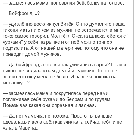
— засмеялась мама, поправляя бейсболку на голове.
— Бойфренд....?
— удивлённо воскликнул Витёк. Он то думал что наша
тихоня мать ни с кем из мужчин не встречается и мне
тоже самое говорил. Мол тётя Оксана шлюха, ебется с "
чурками" у себя на рынке и от неё можно трипер
подхватить. А от нашей матери нет, потому что она не
приводит домой мужиков.
— Да бойфренд, а что вы так удивились парни? Если я
никого не водила к нам домой из мужчин. То это не
значит что их у меня не было. И разве я похожа на
монашку....?
— засмеялась мама и покрутилась перед нами,
поглаживая себя руками по бедрам и по грудям.
Показывая какая она справная и ладная.
— Да нет мамочка не похожа. Просто ты раньше
одевалась и вела себя как училка, а сейчас тебя и не
узнать Марина....