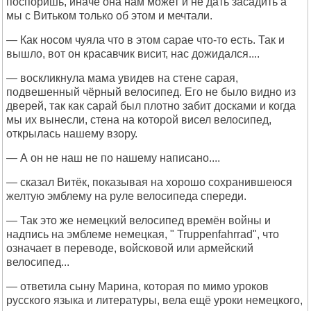
поспоришь, иначе она нам может и не дать засадить а
мы с Витьком только об этом и мечтали.
— Как носом чуяла что в этом сарае что-то есть. Так и
вышло, вот он красавчик висит, нас дожидался....
— воскликнула мама увидев на стене сарая,
подвешенный чёрный велосипед. Его не было видно из
дверей, так как сарай был плотно забит досками и когда
мы их вынесли, стена на которой висел велосипед,
открылась нашему взору.
— А он не наш не по нашему написано....
— сказал Витёк, показывая на хорошо сохранившеюся
желтую эмблему на руле велосипеда спереди.
— Так это же немецкий велосипед времён войны и
надпись на эмблеме немецкая, " Truppenfahrrad", что
означает в переводе, войсковой или армейский
велосипед...
— ответила сыну Марина, которая по мимо уроков
русского языка и литературы, вела ещё уроки немецкого,