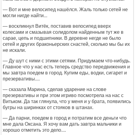
— Вот и мне велосипед нашёлся. Жаль только сетей не
могли нигде найти...
— воскликнул Витёк, поставив велосипед вверх
колесами и смазывая солидолом найденным тут же в
сарае, цепь и подшипники. В деревне негде не было
сетей и других браконьерских снастей, сколько мы бы их
не искали.
— Ду шут с ними с этими сетями. Придумаем что-нибудь.
Главное что у нас есть теперь средство передвижения и
мы завтра поедем в город. Купим еды, водки, сигарет и
презервативы....
— сказала Марина, сделав ударение на слове
презервативы и при этом игриво посмотрела на нас с
Витьком. Да так глянула, что у меня и у брата, появились
бугры на ширинках от стояков в штанах.
— Да парни, поедем в город и потратим все деньги что
мне дала Оксана. Я хочу вам дать завтра мальчики и
хорошо отметить это дело....