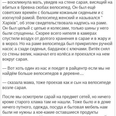
— воскликнула мать, увидев на стене сарая, висящий на
вбитых в бревна скобах велосипед. Он был ещё
советских времён с большим кожаным сиденьем и с
изогнутой рамой. Велосипед женский и назывался "
Харiкiв", об этом свидетельствовала надпись на раме.
Он был целый с цепью и колесами, только шины у него
были спущенны. Скорее всего нипеля в камерах
спустили воздух от долгого хранения в сарае и в жару и
в мороз. Но на раме велосипеда был прикриплен ручной
насос а сзади сиденья, бардачок с ключами. Витёк снял
со стены велик, накачал его колёса и проехался на нем
вокруг сарая.
— Вот хоть один из нас и поедет в райцентр если мы не
найдём больше велосипедов в деревне....
— сказала мама, тоже проехав как и сын на велосипеде
возле сарая.
После мы осмотрели сарай на предмет сетей, но ничего
кроме старого хлама там не нашли. Тоже было и в доме
ничего путного, одежда, посуда и бытовая мебель нам
были не нужны а кое-какие оставшиеся продукты