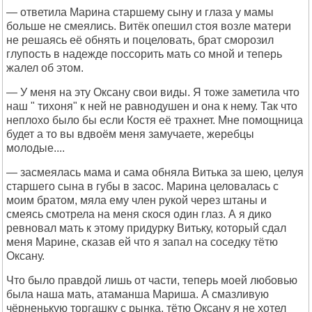
— ответила Марина старшему сыну и глаза у мамы
больше не смеялись. Витёк опешил стоя возле матери
не решаясь её обнять и поцеловать, брат сморозил
глупость в надежде поссорить мать со мной и теперь
жалел об этом.
— У меня на эту Оксану свои виды. Я тоже заметила что
наш " тихоня" к ней не равнодушен и она к нему. Так что
неплохо было бы если Костя её трахнет. Мне помощница
будет а то вы вдвоём меня замучаете, жеребцы
молодые....
— засмеялась мама и сама обняла Витька за шею, целуя
старшего сына в губы в засос. Марина целовалась с
моим братом, мяла ему член рукой через штаны и
смеясь смотрела на меня скося один глаз. А я дико
ревновал мать к этому придурку Витьку, который сдал
меня Марине, сказав ей что я запал на соседку тётю
Оксану.
Что было правдой лишь от части, теперь моей любовью
была наша мать, атаманша Мариша. А смазливую
чёрненькую торгашку с рынка, тётю Оксану я не хотел