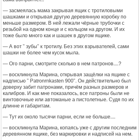
— засмеялась мама закрывая ящик с тротиловыми
шашками и открывая другую деревянную коробку по
меньше размером. В ней лежали чёрные трубочки с
резьбой на одном конце и с кольцом на другом. И их
тоже было много как и шашек в другом ящике.
— А вот " зубы" к тротилу. Без этих взрывателей, сами
шашки не более чем кусок мыла.
— Ого парни, смотрите сколько в нем патронов....?
— воскликнула Марина, открывая защёлки на ящике с
надписью " Patronrnkasten 900". Он действительно был
доверху забит патронами, причём разных размеров и
калибров. И как мне показалось, все патроны были не
винтовочные или автоманые а пистолетные. Судя по их
длинне и габаритам.
— Тут их около тысячи парни, если не больше....
— воскликнула Марина, копаясь уже с другим последним
деревянном ящике, без маркировки и надписей на нем.