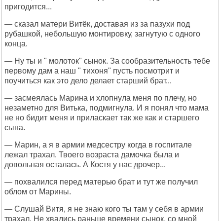
пригодится...
— сказал матери Витёк, доставая из за пазухи под
рубашкой, небольшую монтировку, загнутую с одного
конца.
— Ну ты и " молоток" сынок. За сообразительность тебе
первому дам а наш " тихоня" пусть посмотрит и
поучиться как это дело делает старший брат...
— засмеялась Марина и хлопнула меня по плечу, но
незаметно для Витька, подмигнула. И я понял что мама
не но бидит меня и приласкает так же как и старшего
сына.
— Марин, а я в армии медсестру когда в госпитале
лежал трахал. Твоего возраста дамочка была и
довольная осталась. А Костя у нас дрочер...
— похвалился перед матерью брат и тут же получил
облом от Марины.
— Слушай Витя, я не знаю кого ты там у себя в армии
трахал. Не хвались раньше времени сынок, со мной