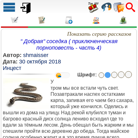
Показать серию рассказов
" Добрая" соседка ( приключенческая
порноповесть - часть 4)
Автор:
shmaisser
Дата:
30 октября 2018
Инцест
Шрифт:
У
тром мы все встали чуть свет.
Позавтракали наспех остатками
карпа, запивая его чаем без сахара,
который уже кончился. Оделись и
вышли из дома на улицу. Над рекой клубился туман и
багрово красный диск солнца лениво всходил где то
вдали за тёмным лесом. День обещал быть жарким и мы
спешили пройти всю деревню до обеда. Тогда майское
солнце особенно жарит и в это время лучше всего