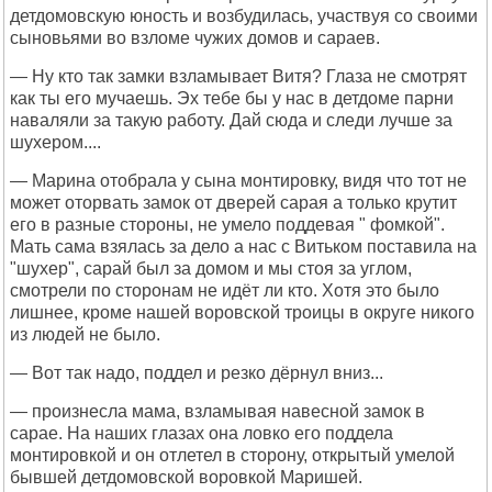
детдомовскую юность и возбудилась, участвуя со своими
сыновьями во взломе чужих домов и сараев.
— Ну кто так замки взламывает Витя? Глаза не смотрят
как ты его мучаешь. Эх тебе бы у нас в детдоме парни
наваляли за такую работу. Дай сюда и следи лучше за
шухером....
— Марина отобрала у сына монтировку, видя что тот не
может оторвать замок от дверей сарая а только крутит
его в разные стороны, не умело поддевая " фомкой".
Мать сама взялась за дело а нас с Витьком поставила на
"шухер", сарай был за домом и мы стоя за углом,
смотрели по сторонам не идёт ли кто. Хотя это было
лишнее, кроме нашей воровской троицы в округе никого
из людей не было.
— Вот так надо, поддел и резко дёрнул вниз...
— произнесла мама, взламывая навесной замок в
сарае. На наших глазах она ловко его поддела
монтировкой и он отлетел в сторону, открытый умелой
бывшей детдомовской воровкой Маришей.