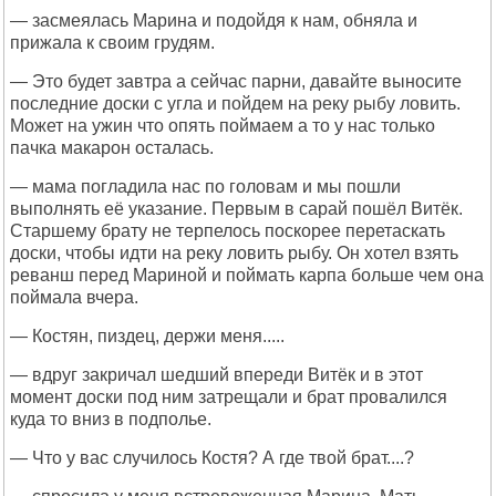
— засмеялась Марина и подойдя к нам, обняла и
прижала к своим грудям.
— Это будет завтра а сейчас парни, давайте выносите
последние доски с угла и пойдем на реку рыбу ловить.
Может на ужин что опять поймаем а то у нас только
пачка макарон осталась.
— мама погладила нас по головам и мы пошли
выполнять её указание. Первым в сарай пошёл Витёк.
Старшему брату не терпелось поскорее перетаскать
доски, чтобы идти на реку ловить рыбу. Он хотел взять
реванш перед Мариной и поймать карпа больше чем она
поймала вчера.
— Костян, пиздец, держи меня.....
— вдруг закричал шедший впереди Витёк и в этот
момент доски под ним затрещали и брат провалился
куда то вниз в подполье.
— Что у вас случилось Костя? А где твой брат....?