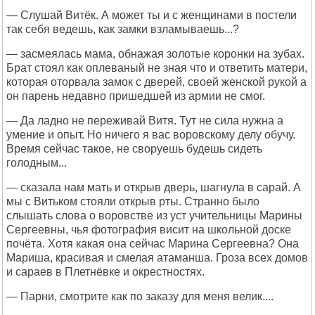
— Слушай Витёк. А может ты и с женщинами в постели
так себя ведешь, как замки взламываешь...?
— засмеялась мама, обнажая золотые коронки на зубах.
Брат стоял как оплеваный не зная что и ответить матери,
которая оторвала замок с дверей, своей женской рукой а
он парень недавно пришедшей из армии не смог.
— Да ладно не переживай Витя. Тут не сила нужна а
умение и опыт. Но ничего я вас воровскому делу обучу.
Время сейчас такое, не своруешь будешь сидеть
голодным...
— сказала нам мать и открыв дверь, шагнула в сарай. А
мы с Витьком стояли открыв рты. Странно было
слышать слова о воровстве из уст учительницы Марины
Сергеевны, чья фотография висит на школьной доске
почёта. Хотя какая она сейчас Марина Сергеевна? Она
Мариша, красивая и смелая атаманша. Гроза всех домов
и сараев в Плетнёвке и окрестностях.
— Парни, смотрите как по заказу для меня велик....