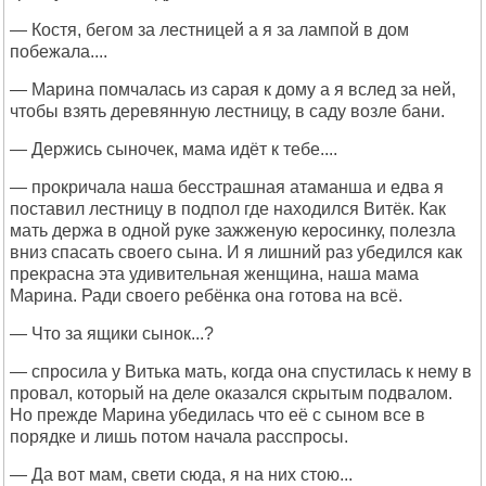
— Костя, бегом за лестницей а я за лампой в дом
побежала....
— Марина помчалась из сарая к дому а я вслед за ней,
чтобы взять деревянную лестницу, в саду возле бани.
— Держись сыночек, мама идёт к тебе....
— прокричала наша бесстрашная атаманша и едва я
поставил лестницу в подпол где находился Витёк. Как
мать держа в одной руке зажженую керосинку, полезла
вниз спасать своего сына. И я лишний раз убедился как
прекрасна эта удивительная женщина, наша мама
Марина. Ради своего ребёнка она готова на всё.
— Что за ящики сынок...?
— спросила у Витька мать, когда она спустилась к нему в
провал, который на деле оказался скрытым подвалом.
Но прежде Марина убедилась что её с сыном все в
порядке и лишь потом начала расспросы.
— Да вот мам, свети сюда, я на них стою...