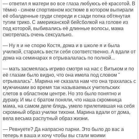
— ответил я матери во все глаза любуюсь её красотой. В
тёмно - синем спортивном костюме в котором выпирали
её обалденные груди спереди и сзади попка обтянутая
тугим трико. С американской бейсболкой на голове из
под которой, выбивались её длинные волосы, мама
смотрелась очень сексуально.
— Ну я и не спорю Костя, дома и в школе я и была
училкой, стараясь вести себя соответственно. А вдали от
дома на семинарах я отрывалалась по полной...
— мать засмеялась игриво смотря на нас с Витьком и по
её глазам было видно, что она имела под словом "
отрывалась". Марина не сказала нам что она трахалась с
мужчинами во время так называемых учительских
слетов в областном центре. Но это было понятно и
дураку. И мы с братом поняли, что наша скромница
мама, на самом деле блядь, умело прилепившая на себя
скромный образ училки тихони. Марина вдали от дома,
вела весьма распутный образ жизни.
— Ревнуете? Да напрасно парни. Это было до вас а
теперь я ваша и хочу чтобы вы стали моими