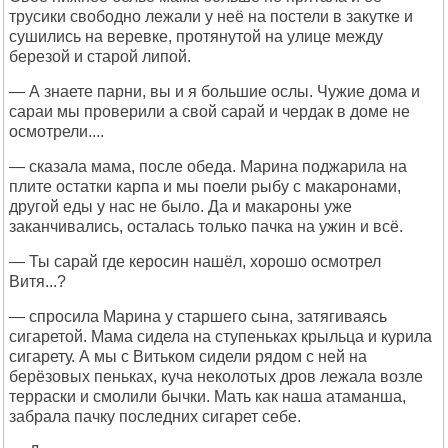
трусики свободно лежали у неё на постели в закутке и
сушились на веревке, протянутой на улице между
березой и старой липой.
— А знаете парни, вы и я большие ослы. Чужие дома и
сараи мы проверили а свой сарай и чердак в доме не
осмотрели....
— сказала мама, после обеда. Марина поджарила на
плите остатки карпа и мы поели рыбу с макаронами,
другой еды у нас не было. Да и макароны уже
заканчивались, осталась только пачка на ужин и всё.
— Ты сарай где керосин нашёл, хорошо осмотрел
Витя...?
— спросила Марина у старшего сына, затягиваясь
сигаретой. Мама сидела на ступеньках крыльца и курила
сигарету. А мы с Витьком сидели рядом с ней на
берёзовых пеньках, куча неколотых дров лежала возле
терраски и смолили бычки. Мать как наша атаманша,
забрала пачку последних сигарет себе.