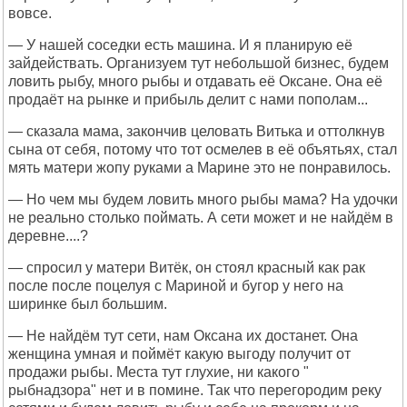
вовсе.
— У нашей соседки есть машина. И я планирую её
зайдействать. Организуем тут небольшой бизнес, будем
ловить рыбу, много рыбы и отдавать её Оксане. Она её
продаёт на рынке и прибыль делит с нами пополам...
— сказала мама, закончив целовать Витька и оттолкнув
сына от себя, потому что тот осмелев в её объятьях, стал
мять матери жопу руками а Марине это не понравилось.
— Но чем мы будем ловить много рыбы мама? На удочки
не реально столько поймать. А сети может и не найдём в
деревне....?
— спросил у матери Витёк, он стоял красный как рак
после после поцелуя с Мариной и бугор у него на
ширинке был большим.
— Не найдём тут сети, нам Оксана их достанет. Она
женщина умная и поймёт какую выгоду получит от
продажи рыбы. Места тут глухие, ни какого "
рыбнадзора" нет и в помине. Так что перегородим реку