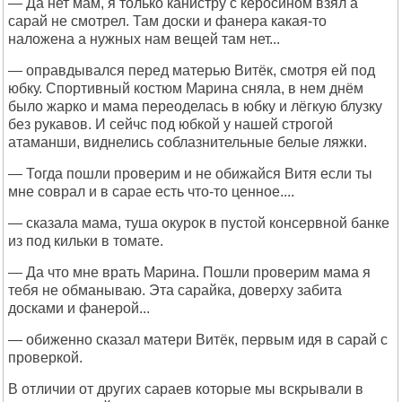
— Да нет мам, я только канистру с керосином взял а
сарай не смотрел. Там доски и фанера какая-то
наложена а нужных нам вещей там нет...
— оправдывался перед матерью Витёк, смотря ей под
юбку. Спортивный костюм Марина сняла, в нем днём
было жарко и мама переоделась в юбку и лёгкую блузку
без рукавов. И сейчс под юбкой у нашей строгой
атаманши, виднелись соблазнительные белые ляжки.
— Тогда пошли проверим и не обижайся Витя если ты
мне соврал и в сарае есть что-то ценное....
— сказала мама, туша окурок в пустой консервной банке
из под кильки в томате.
— Да что мне врать Марина. Пошли проверим мама я
тебя не обманываю. Эта сарайка, доверху забита
досками и фанерой...
— обиженно сказал матери Витёк, первым идя в сарай с
проверкой.
В отличии от других сараев которые мы вскрывали в