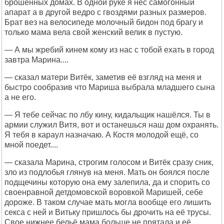
брошенных домах. В одной руке я нес самогонный
апарат а в другой ведро с гвоздями разных размеров.
Брат вез на велосипеде молочный бидон под брагу и
только мама вела свой женский велик в пустую.
— А мы жребий кинем кому из нас с тобой ехать в город
завтра Марина....
— сказал матери Витёк, заметив её взгляд на меня и
быстро сообразив что Мариша выбрала младшего сына
а не его.
— Я тебе сейчас по лбу кину, кидальщик нашёлся. Ты в
армии служил Витя, вот и останешься наш дом охранять.
Я тебя в караул назначаю. А Костя молодой ещё, со
мной поедет....
— сказала Марина, строгим голосом и Витёк сразу сник,
зло из подлобья глянув на меня. Мать он боялся после
подщечины которую она ему залепила, да и спорить со
своенравной детдомовской воровкой Маришей, себе
дороже. В таком случае мать могла вообще его лишить
секса с ней и Витьку пришлось бы дрочить на её трусы.
Свое нижнее бельё мама больше не прятала и её