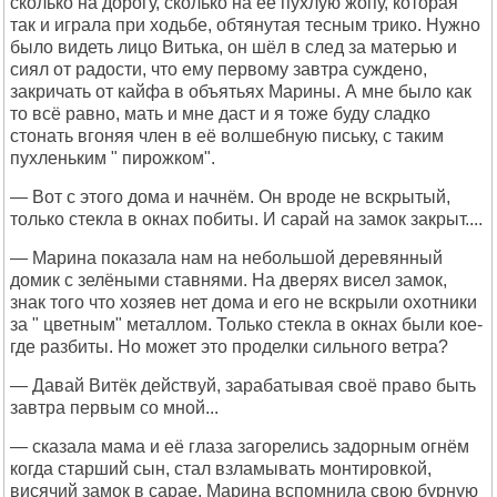
сколько на дорогу, сколько на её пухлую жопу, которая
так и играла при ходьбе, обтянутая тесным трико. Нужно
было видеть лицо Витька, он шёл в след за матерью и
сиял от радости, что ему первому завтра суждено,
закричать от кайфа в объятьях Марины. А мне было как
то всё равно, мать и мне даст и я тоже буду сладко
стонать вгоняя член в её волшебную письку, с таким
пухленьким " пирожком".
— Вот с этого дома и начнём. Он вроде не вскрытый,
только стекла в окнах побиты. И сарай на замок закрыт....
— Марина показала нам на небольшой деревянный
домик с зелёными ставнями. На дверях висел замок,
знак того что хозяев нет дома и его не вскрыли охотники
за " цветным" металлом. Только стекла в окнах были кое-
где разбиты. Но может это проделки сильного ветра?
— Давай Витёк действуй, зарабатывая своё право быть
завтра первым со мной...
— сказала мама и её глаза загорелись задорным огнём
когда старший сын, стал взламывать монтировкой,
висячий замок в сарае. Марина вспомнила свою бурную