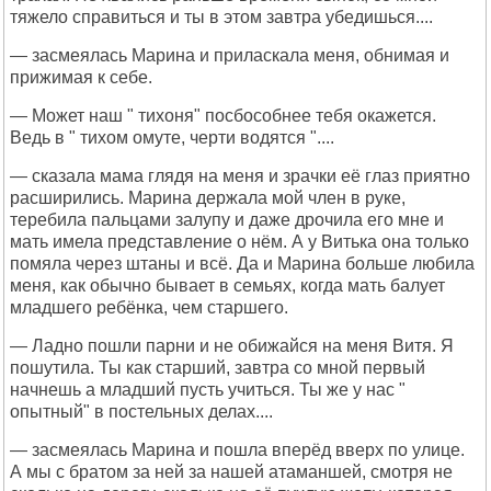
тяжело справиться и ты в этом завтра убедишься....
— засмеялась Марина и приласкала меня, обнимая и
прижимая к себе.
— Может наш " тихоня" посбособнее тебя окажется.
Ведь в " тихом омуте, черти водятся "....
— сказала мама глядя на меня и зрачки её глаз приятно
расширились. Марина держала мой член в руке,
теребила пальцами залупу и даже дрочила его мне и
мать имела представление о нём. А у Витька она только
помяла через штаны и всё. Да и Марина больше любила
меня, как обычно бывает в семьях, когда мать балует
младшего ребёнка, чем старшего.
— Ладно пошли парни и не обижайся на меня Витя. Я
пошутила. Ты как старший, завтра со мной первый
начнешь а младший пусть учиться. Ты же у нас "
опытный" в постельных делах....
— засмеялась Марина и пошла вперёд вверх по улице.
А мы с братом за ней за нашей атаманшей, смотря не