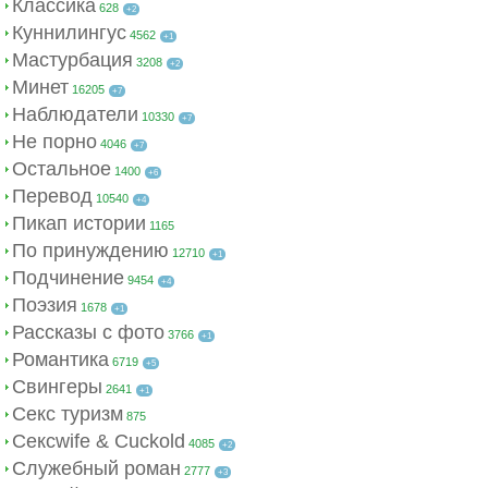
Классика
628
+2
Куннилингус
4562
+1
Мастурбация
3208
+2
Минет
16205
+7
Наблюдатели
10330
+7
Не порно
4046
+7
Остальное
1400
+6
Перевод
10540
+4
Пикап истории
1165
По принуждению
12710
+1
Подчинение
9454
+4
Поэзия
1678
+1
Рассказы с фото
3766
+1
Романтика
6719
+5
Свингеры
2641
+1
Секс туризм
875
Сексwife & Cuckold
4085
+2
Служебный роман
2777
+3