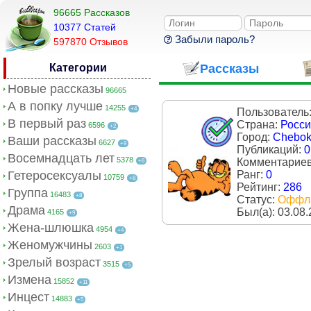
96665 Рассказов
10377 Cтатей
Забыли пароль?
597870 Отзывов
Категории
Рассказы
Новые рассказы
96665
А в попку лучше
14255
+4
Пользователь
В первый раз
Страна:
Росс
6596
+2
Город:
Chebok
Ваши рассказы
6627
+9
Публикаций:
0
Восемнадцать лет
5378
Комментарие
+6
Гетеросексуалы
Ранг:
0
10759
+8
Рейтинг:
286
Группа
16483
+8
Статус:
Оффл
Драма
Был(a):
03.08.
4165
+9
Жена-шлюшка
4954
+4
Женомужчины
2603
+1
Зрелый возраст
3515
+5
Измена
15852
+11
Инцест
14883
+5