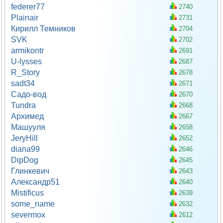
federer77
2740
Plainair
2731
Кирилл Темников
2704
SVK
2702
armikontr
2691
U-lysses
2687
R_Story
2678
sadt34
2671
Садо-вод
2670
Tundra
2668
Архимед
2667
Машууля
2658
JeryHill
2652
diana99
2646
DipDog
2645
Глинкевич
2643
Александр51
2640
Mistificus
2639
some_name
2632
severmox
2612