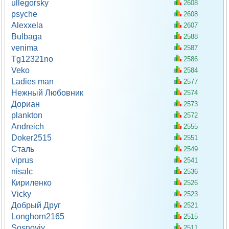
ullegorsky
2608
psyche
2608
Alexxela
2607
Bulbaga
2588
venima
2587
Tg12321no
2586
Veko
2584
Ladies man
2577
Нежный Любовник
2574
Дориан
2573
plankton
2572
Andreich
2555
Doker2515
2551
Сталь
2549
viprus
2541
nisalc
2536
Кириленко
2526
Vicky
2523
Добрый Друг
2521
Longhorn2165
2515
Sosnoviy
2511