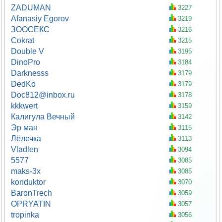
ZADUMAN
3227
Afanasiy Egorov
3219
ЗООСЕКС
3216
Cokrat
3215
Double V
3195
DinoPro
3184
Darknesss
3179
DedKo
3179
Doc812@inbox.ru
3178
kkkwert
3159
Калигула Вечный
3142
Эр ман
3115
Лёлечка
3113
Vladlen
3094
5577
3085
maks-3x
3085
konduktor
3070
BaronTrech
3059
OPRYATIN
3057
tropinka
3056