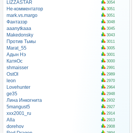
LIZZASTAR
3054
Не-комментатор
3051
mark.vs.margo
3051
Фантазэр
3048
aaanytkaaa
3045
Makedonsky
3043
Против Тьмы
3011
Marat_55
3005
Адын Нэ
3001
КатяОс
3000
shmaisser
2991
OstOl
2989
leon
2970
Lovehunter
2964
ge35
2948
Лина Инкогнита
2932
5mangust5
2927
xxx2001_ru
2914
Alla
2913
dorehov
2908
Red Dragon
2894