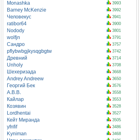
Monashka
3993
Barney McKenzie
3992
Человекус
3941
ratibor64
3900
Nodody
3801
wolfjn
3791
Сандро
3757
pflybwbgjkysqgbgtw
3742
Древний
3714
Unholy
3708
Шехеризада
3668
Andrey Andreew
3650
Георгий Бек
3576
А.В.В.
3558
Кайлар
3553
Козявин
3528
Lordhentai
3527
Кейт Миранда
3505
yfnfif
3486
Kyniman
3468