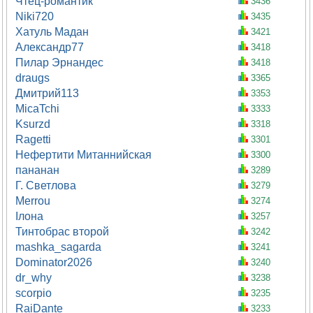
Чтец-романтик
3436
Niki720
3435
Хатуль Мадан
3421
Александр77
3418
Пилар Эрнандес
3418
draugs
3365
Дмитрий113
3353
MicaTchi
3333
Ksurzd
3318
Ragetti
3301
Нефертити Митаннийская
3300
пананан
3289
Г. Светлова
3279
Merrou
3274
Ілона
3257
Тинтобрас второй
3242
mashka_sagarda
3241
Dominator2026
3240
dr_why
3238
scorpio
3235
RaiDante
3233