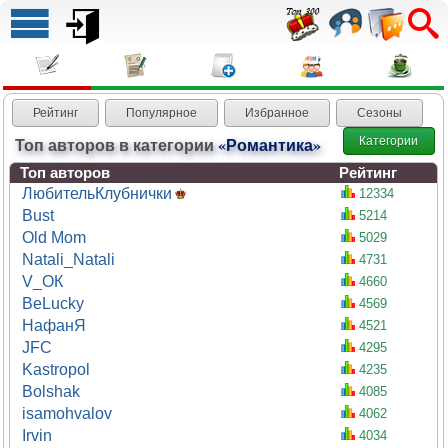
Рейтинг
Популярное
Избранное
Сезоны
Топ авторов в категории
«Романтика»
Категории
Топ авторов
Рейтинг
ЛюбительКлубнички
12334
Bust
5214
Old Mom
5029
Natali_Natali
4731
V_ОК
4660
BeLucky
4569
НафанЯ
4521
JFC
4295
Kastropol
4235
Bolshak
4085
isamohvalov
4062
Irvin
4034