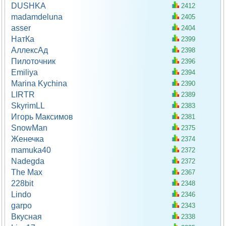
DUSHKA
2412
madamdeluna
2405
asser
2404
НатКа
2399
АллексАд
2398
Пилоточник
2396
Emiliya
2394
Marina Kychina
2390
LIRTR
2389
SkyrimLL
2383
Игорь Максимов
2381
SnowMan
2375
Женечка
2374
mamuka40
2372
Nadegda
2372
The Max
2367
228bit
2348
Lindo
2346
garpo
2343
Вкусная
2338