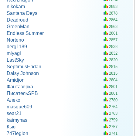
nikokam
2893
Santana Deys
2878
Deadroud
2864
GreenMan
2863
Endless Summer
2861
Norteno
2857
derg1189
2838
miyagi
2832
LastSky
2820
SeptimusEridan
2815
Daisy Johnson
2815
Amidjon
2804
Фантазерка
2801
ПисательSPB
2801
Aлеко
2780
masque609
2764
sear21
2763
kaimynas
2759
Кью
2757
747legion
2741