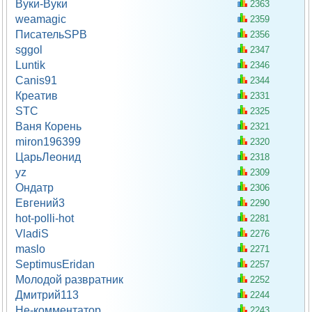
Вуки-Вуки
2363
weamagic
2359
ПисательSPB
2356
sggol
2347
Luntik
2346
Canis91
2344
Креатив
2331
STC
2325
Ваня Корень
2321
miron196399
2320
ЦарьЛеонид
2318
yz
2309
Ондатр
2306
Евгений3
2290
hot-polli-hot
2281
VladiS
2276
maslo
2271
SeptimusEridan
2257
Молодой развратник
2252
Дмитрий113
2244
Не-комментатор
2243