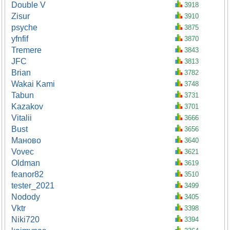
Double V
3918
Zisur
3910
psyche
3875
yfnfif
3870
Tremere
3843
JFC
3813
Brian
3782
Wakai Kami
3748
Tabun
3731
Kazakov
3701
Vitalii
3666
Bust
3656
Маново
3640
Vovec
3621
Oldman
3619
feanor82
3510
tester_2021
3499
Nodody
3405
Vktr
3398
Niki720
3394