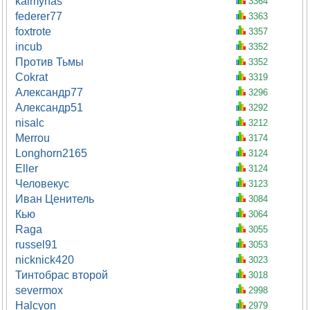
kaimynas
3364
federer77
3363
foxtrote
3357
incub
3352
Против Тьмы
3352
Cokrat
3319
Александр77
3296
Александр51
3292
nisalc
3212
Merrou
3174
Longhorn2165
3124
Eller
3124
Человекус
3123
Иван Ценитель
3084
Кью
3064
Raga
3055
russel91
3053
nicknick420
3023
Тинтобрас второй
3018
severmox
2998
Halcyon
2979