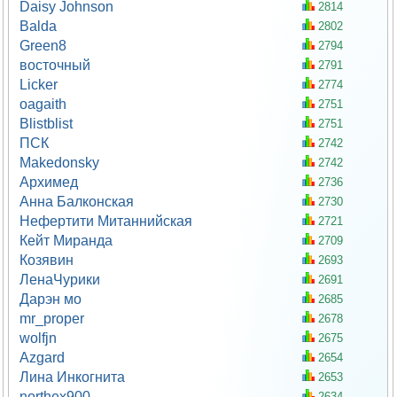
Daisy Johnson
2814
Balda
2802
Green8
2794
восточный
2791
Licker
2774
oagaith
2751
Blistblist
2751
ПСК
2742
Makedonsky
2742
Архимед
2736
Анна Балконская
2730
Нефертити Митаннийская
2721
Кейт Миранда
2709
Козявин
2693
ЛенаЧурики
2691
Дарэн мо
2685
mr_proper
2678
wolfjn
2675
Azgard
2654
Лина Инкогнита
2653
northex900
2634