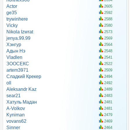
Actor
2605
ge35
2592
trywinhere
2588
Vicky
2580
Nikola Izwrat
2573
jenya.99.99
2569
Хэнгур
2564
Адын Нэ
2548
Vladlen
2541
ЗООСЕКС
2522
artem3971
2509
Сладкий Крекер
2494
oll
2492
Aleksandr Kaz
2489
sear21
2483
Хатуль Мадан
2481
A-Volkov
2481
Kyniman
2479
vovans62
2469
Sinner
2464