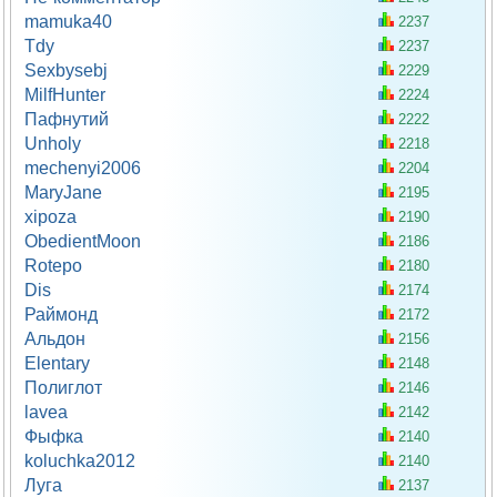
mamuka40
2237
Tdy
2237
Sexbysebj
2229
MilfHunter
2224
Пафнутий
2222
Unholy
2218
mechenyi2006
2204
MaryJane
2195
xipoza
2190
ObedientMoon
2186
Rotepo
2180
Dis
2174
Раймонд
2172
Альдон
2156
Elentary
2148
Полиглот
2146
lavea
2142
Фыфка
2140
koluchka2012
2140
Луга
2137