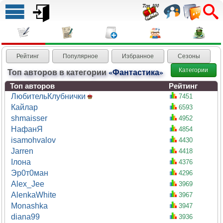
Рейтинг
Популярное
Избранное
Сезоны
Топ авторов в категории
«Фантастика»
Категории
Топ авторов
Рейтинг
ЛюбительКлубнички
7451
Кайлар
6593
shmaisser
4952
НафанЯ
4854
isamohvalov
4430
Jarren
4418
Ілона
4376
Эр0т0ман
4296
Alex_Jee
3969
AlenkaWhite
3967
Monashka
3947
diana99
3936