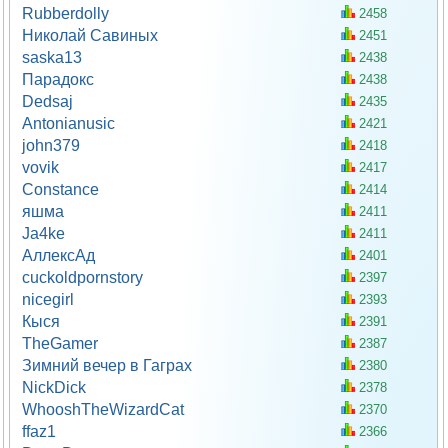
Rubberdolly
2458
Николай Савиных
2451
saska13
2438
Парадокс
2438
Dedsaj
2435
Antonianusic
2421
john379
2418
vovik
2417
Constance
2414
яшма
2411
Ja4ke
2411
АллексАд
2401
cuckoldpornstory
2397
nicegirl
2393
Кыся
2391
TheGamer
2387
Зимний вечер в Гаграх
2380
NickDick
2378
WhooshTheWizardCat
2370
ffaz1
2366