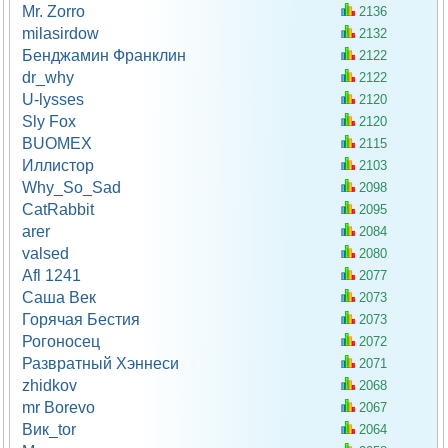
Mr. Zorro
2136
milasirdow
2132
Бенджамин Франклин
2122
dr_why
2122
U-lysses
2120
Sly Fox
2120
BUOMEX
2115
Иллистор
2103
Why_So_Sad
2098
CatRabbit
2095
arer
2084
valsed
2080
Afl 1241
2077
Саша Век
2073
Горячая Бестия
2073
Рогоносец
2072
Развратный Хэннеси
2071
zhidkov
2068
mr Borevo
2067
Вик_tor
2064