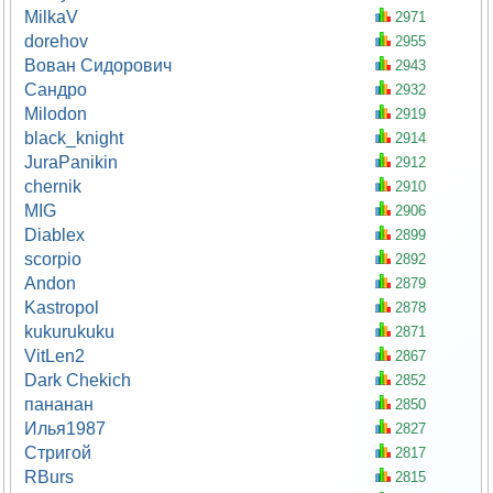
MilkaV
2971
dorehov
2955
Вован Сидорович
2943
Сандро
2932
Milodon
2919
black_knight
2914
JuraPanikin
2912
chernik
2910
MIG
2906
Diablex
2899
scorpio
2892
Andon
2879
Kastropol
2878
kukurukuku
2871
VitLen2
2867
Dark Chekich
2852
пананан
2850
Илья1987
2827
Стригой
2817
RBurs
2815